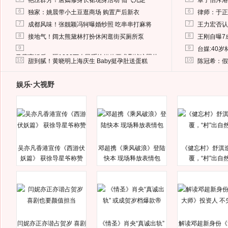
艳压群芳！唐嫣修身长裙现身活动 仙气儿足
章子怡斥港
6
6
独家：姚晨带小土豆逛商场 购置产后新衣
律师：于正
7
7
成都风味！张靓颖冯轲曝婚纱照 吃串串打麻将
王力宏否认
8
8
接地气！阔太熊黛林打扮休闲逛街买厕所泵
王刚自曝7
9
9
台媒:40
马蓉离婚后，砸1000万人民币给媒体要求删掉这照片
10
10
甜到腻！黄晓明上海庆生 Baby挺孕肚送蛋糕
陈冠希：假
娱乐·大视野
吴亦凡香港宣传《西游伏
邓超携《乘风破浪》登陆
《健忘村》舒淇
妖篇》 获徐导星爷称赞
快本 现场释放表情包
覆，“村”出自
闫妮亦正亦谐占贺岁 喜剧
《情圣》肖央“真诚出轨”
解读邓超新身份《