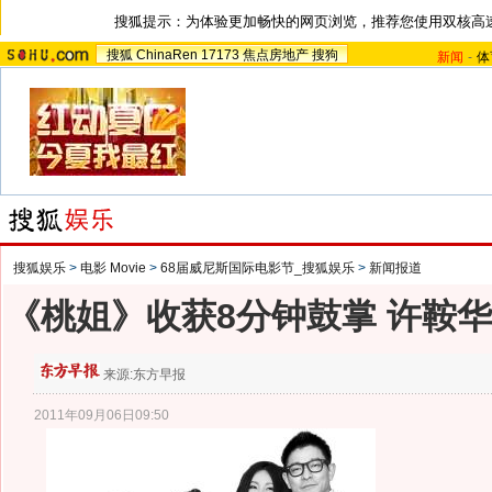
搜狐提示：为体验更加畅快的网页浏览，推荐您使用双核高
搜狐
ChinaRen
17173
焦点房地产
搜狗
新闻
-
体
搜狐娱乐
>
电影 Movie
>
68届威尼斯国际电影节_搜狐娱乐
>
新闻报道
《桃姐》收获8分钟鼓掌 许鞍
来源:
东方早报
2011年09月06日09:50