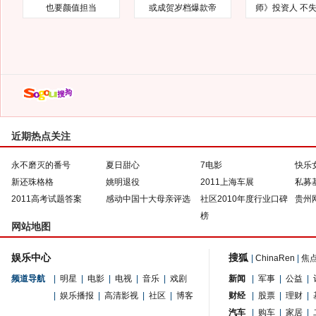
也要颜值担当
或成贺岁档爆款帝
师》投资人 不
近期热点关注
永不磨灭的番号
夏日甜心
7电影
快乐
新还珠格格
姚明退役
2011上海车展
私募
2011高考试题答案
感动中国十大母亲评选
社区2010年度行业口碑
贵州
榜
网站地图
娱乐中心
搜狐
|
ChinaRen
|
焦
频道导航
|
明星
|
电影
|
电视
|
音乐
|
戏剧
新闻
|
军事
|
公益
|
|
娱乐播报
|
高清影视
|
社区
|
博客
财经
|
股票
|
理财
|
汽车
|
购车
|
家居
|