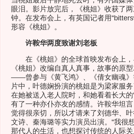
当桃姐最后平静地死去时，有外国媒体
眼泪。影片放完后，《桃姐》收获了两
钟。在发布会上，有英国记者用“bittersw
形容《桃姐》。
许鞍华两度致谢刘老板
在《桃姐》的全球首映发布会上，
《桃姐》改编自真人真事，故事的原型
——曾参与《黄飞鸿》、《倩女幽魂》
片中，叶德娴扮演的桃姐是为梁家服务
在她被送入老人院时，和她看着长大的“
有了一种亦仆亦友的感情。许鞍华坦言
觉得很亲切，所以才请来了刘德华、叶
文诗、秦海璐等实力演员出演。“我很
那代人的生活，也想探讨传统的人际关