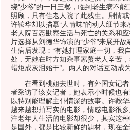
绕“少爷”的一日三餐，临到老生病不能
照顾，只有住老人院了此残生。剧情或
许鞍华却以描摹“人情味”的动人细节来
老人院百态勘察生活与死亡的关系和应
片选择从刘德华饰演的“少爷”来展开故
生病后发现：“有她打理家庭一切，我
处，无她在时方知杂事累赘老人辛苦，
蜡炬成灰泪始干”。两人的对话互动成
在看到桃姐去世时，有外国女记者
者采访了该女记者，她表示小时候也有
以特别能理解主仆情深的故事。许鞍华
越来越想拍写实的电影，情感电影很多
注老年人生活的电影却很少，其实这种
是国外，都是比较新鲜的题材，现在全