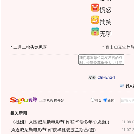
愤怒
搞笑
无聊
二月二抬头龙见喜
直击归真堂养
[Ctrl+Enter]
我来
上网从搜狗开始
网页
新闻
相关新闻
·
《桃姐》入围威尼斯电影节 许鞍华偿多年心愿(图)
11-08-
·
角逐威尼斯电影节 许鞍华挑战波兰斯基(图)
11-07-