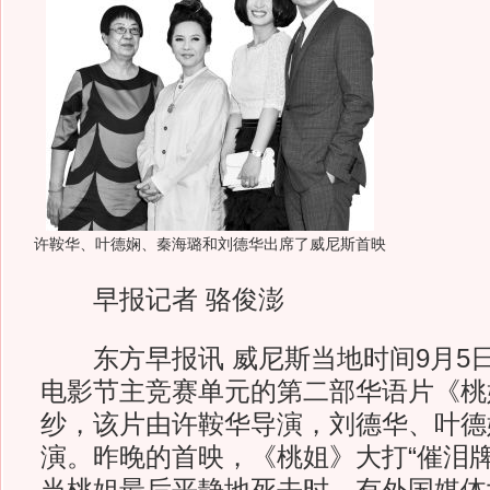
许鞍华、叶德娴、秦海璐和刘德华出席了威尼斯首映
早报记者 骆俊澎
东方早报讯 威尼斯当地时间9月5日
电影节主竞赛单元的第二部华语片《桃
纱，该片由许鞍华导演，刘德华、叶德
演。昨晚的首映，《桃姐》大打“催泪牌