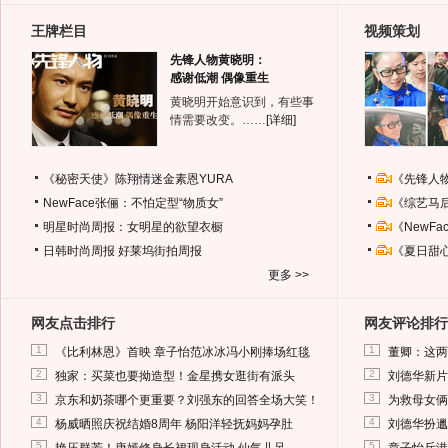
王牌栏目
视频策划
先锋人物黄晓明：
感谢低潮 偶像重生
黄晓明开始意识到，有些事
情需要改变。……
[详细]
《秘密天使》陈翔情迷金素恩YURA
《先锋人
NewFace张俪：不怕定型“物质女”
《综艺马
明星时尚周报：女明星的欲望衣橱
《NewF
日韩时尚周报
好莱坞街拍周报
《夏日甜
更多 >>
网友点击排行
网友评论排行
1
1
《比利林恩》首映 章子怡范冰冰冯小刚捧场红毯
董卿：这两
2
2
独家：买菜也要拗造型！金星携女逛街有派头
刘德华新片
3
3
京东和奶茶哪个更重要？刘强东的回答全场大笑！
为救母女俩
4
4
杨威晒照庆祝结婚8周年 杨阳洋轻抚妈妈孕肚
刘德华扮邋
5
5