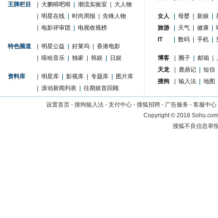
王牌栏目
|
大鹏嘚吧嘚
|
潮流实验室
|
大人物
|
明星在线
|
时尚周报
|
先锋人物
女人
|
母婴
|
新娘
|
|
电影评审团
|
电视收视榜
旅游
|
天气
|
健康
|
IT
|
数码
|
手机
|
特色频道
|
明星公益
|
好莱坞
|
香港电影
|
嘻哈音乐
|
独家
|
韩娱
|
日娱
博客
|
圈子
|
邮箱
|
天龙
|
鹿鼎记
|
短信
资料库
|
明星库
|
影视库
|
专题库
|
图片库
搜狗
|
输入法
|
地图
|
滚动新闻列表
|
往期娱首回顾
设置首页
-
搜狗输入法
-
支付中心
-
搜狐招聘
-
广告服务
-
客服中心
Copyright
©
2018 Sohu.com 
搜狐不良信息举