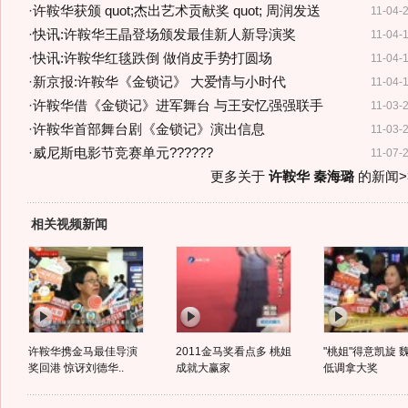
·
许鞍华获颁 quot;杰出艺术贡献奖 quot; 周润发送
11-04-
·
快讯:许鞍华王晶登场颁发最佳新人新导演奖
11-04-
·
快讯:许鞍华红毯跌倒 做俏皮手势打圆场
11-04-
·
新京报:许鞍华《金锁记》 大爱情与小时代
11-04-
·
许鞍华借《金锁记》进军舞台 与王安忆强强联手
11-03-
·
许鞍华首部舞台剧《金锁记》演出信息
11-03-
·
威尼斯电影节竞赛单元??????
11-07-
更多关于
许鞍华 秦海璐
的新闻>
相关视频新闻
许鞍华携金马最佳导演
2011金马奖看点多 桃姐
"桃姐"得意凯旋 
奖回港 惊讶刘德华..
成就大赢家
低调拿大奖