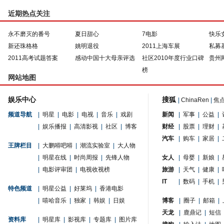
近期热点关注
永不磨灭的番号
夏日甜心
7电影
快乐
新还珠格格
姚明退役
2011上海车展
私募
2011高考试题答案
感动中国十大母亲评选
社区2010年度行业口碑
贵州
榜
网站地图
娱乐中心
搜狐
|
ChinaRen
|
焦
频道导航
|
明星
|
电影
|
电视
|
音乐
|
戏剧
新闻
|
军事
|
公益
|
|
娱乐播报
|
高清影视
|
社区
|
博客
财经
|
股票
|
理财
|
汽车
|
购车
|
家居
|
王牌栏目
|
大鹏嘚吧嘚
|
潮流实验室
|
大人物
|
明星在线
|
时尚周报
|
先锋人物
女人
|
母婴
|
新娘
|
|
电影评审团
|
电视收视榜
旅游
|
天气
|
健康
|
IT
|
数码
|
手机
|
特色频道
|
明星公益
|
好莱坞
|
香港电影
|
嘻哈音乐
|
独家
|
韩娱
|
日娱
博客
|
圈子
|
邮箱
|
天龙
|
鹿鼎记
|
短信
资料库
|
明星库
|
影视库
|
专题库
|
图片库