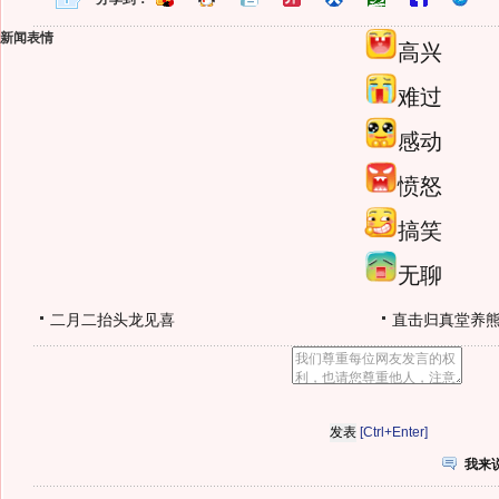
新闻表情
高兴
难过
感动
愤怒
搞笑
无聊
二月二抬头龙见喜
直击归真堂养
[Ctrl+Enter]
我来