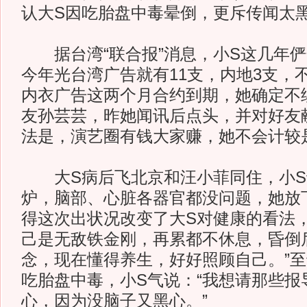
认大S因吃胎盘中毒晕倒，更斥传闻太
据台湾“联合报”消息，小S这几年俨
今年光台湾广告就有11支，内地3支，不
内衣广告这两个月合约到期，她确定不
友孙芸芸，昨她闻讯后点头，并对好友
法是，演艺圈有钱大家赚，她不会计较
大S病后飞北京和汪小菲同住，小S
炉，脑部、心脏各器官都没问题，她放
得这次出状况改变了大S对健康的看法，
己是无敌铁金刚，再累都不休息，昏倒
念，现在懂得养生，好好照顾自己。”至
吃胎盘中毒，小S气说：“我想请那些报
心，因为没脑子又黑心。”