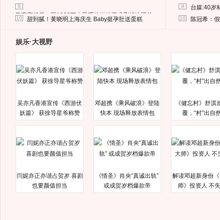
9
9
台媒:40
马蓉离婚后，砸1000万人民币给媒体要求删掉这照片
10
10
甜到腻！黄晓明上海庆生 Baby挺孕肚送蛋糕
陈冠希：假
娱乐·大视野
吴亦凡香港宣传《西游伏
邓超携《乘风破浪》登陆
《健忘村》舒淇
妖篇》 获徐导星爷称赞
快本 现场释放表情包
覆，“村”出自
闫妮亦正亦谐占贺岁 喜剧
《情圣》肖央“真诚出轨”
解读邓超新身份《
也要颜值担当
或成贺岁档爆款帝
师》投资人 不