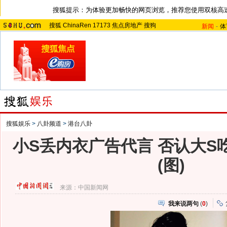
搜狐提示：为体验更加畅快的网页浏览，推荐您使用双核高
搜狐
ChinaRen
17173
焦点房地产
搜狗
新闻
-
体
搜狐娱乐
>
八卦频道
>
港台八卦
小S丢内衣广告代言 否认大S
(图)
来源：
中国新闻网
我来说两句
(
0
)