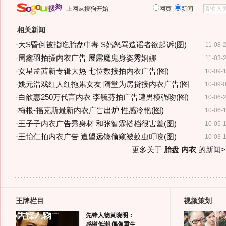
上网从搜狗开始
网页
新闻
相关新闻
·
大S昏倒被指吃胎盘中毒 S妈怒骂造谣者欲起诉(图)
11-08-
·
周鑫羽拍摄内衣广告 展露魔鬼身姿秀婀娜
11-03-
·
女星孟茜新专辑大热 七位数接拍内衣广告(图)
10-09-
·
姚元浩戏红人红拖累女友 隋堂为房贷接内衣广告(图
10-09-
·
白歆惠250万代言内衣 李毓芬拍广告遭男模强吻(图)
10-06-
·
梅根-福克斯最新内衣广告出炉 性感冷艳(图)
10-06-
·
王子子内衣广告秀身材 和张智霖搭档很害羞(图)
10-05-
·
王怡仁拍内衣广告 遭望远镜偷窥被蚊虫叮咬(图)
10-03-
更多关于
胎盘 内衣
的新闻>
王牌栏目
视频策划
先锋人物黄晓明：
感谢低潮 偶像重生