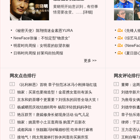
黄晓明开始意识到，有些事
情需要改变。……
[详细]
《秘密天使》陈翔情迷金素恩YURA
《先锋人
NewFace张俪：不怕定型“物质女”
《综艺马
明星时尚周报：女明星的欲望衣橱
《NewF
日韩时尚周报
好莱坞街拍周报
《夏日甜
更多 >>
网友点击排行
网友评论排行
1
1
《比利林恩》首映 章子怡范冰冰冯小刚捧场红毯
董卿：这两
2
2
独家：买菜也要拗造型！金星携女逛街有派头
刘德华新片
3
3
京东和奶茶哪个更重要？刘强东的回答全场大笑！
为救母女俩
4
4
杨威晒照庆祝结婚8周年 杨阳洋轻抚妈妈孕肚
刘德华扮邋
5
5
艳压群芳！唐嫣修身长裙现身活动 仙气儿足
章子怡斥港
6
6
独家：姚晨带小土豆逛商场 购置产后新衣
律师：于正
7
7
成都风味！张靓颖冯轲曝婚纱照 吃串串打麻将
王力宏否认
8
8
接地气！阔太熊黛林打扮休闲逛街买厕所泵
王刚自曝7