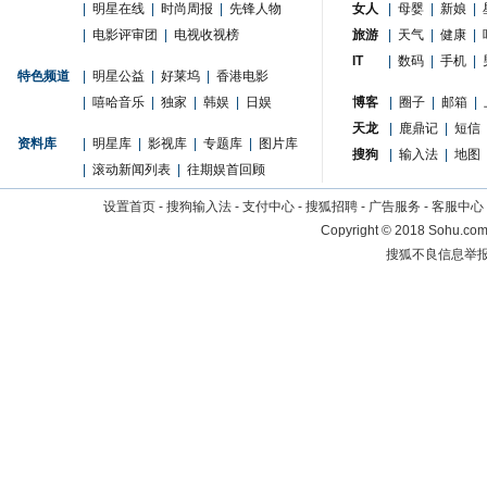
|
明星在线
|
时尚周报
|
先锋人物
女人
|
母婴
|
新娘
|
|
电影评审团
|
电视收视榜
旅游
|
天气
|
健康
|
IT
|
数码
|
手机
|
特色频道
|
明星公益
|
好莱坞
|
香港电影
|
嘻哈音乐
|
独家
|
韩娱
|
日娱
博客
|
圈子
|
邮箱
|
天龙
|
鹿鼎记
|
短信
资料库
|
明星库
|
影视库
|
专题库
|
图片库
搜狗
|
输入法
|
地图
|
滚动新闻列表
|
往期娱首回顾
设置首页
-
搜狗输入法
-
支付中心
-
搜狐招聘
-
广告服务
-
客服中心
Copyright
©
2018 Sohu.com 
搜狐不良信息举