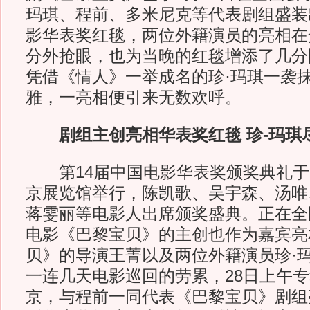
玛琪、程前、多米尼克等代表剧组盛装
影华表奖红毯，两位外籍演员的亮相在
分外抢眼，也为当晚的红毯增添了几分
凭借《情人》一举成名的珍·玛琪一袭
雅，一亮相便引来无数欢呼。
剧组主创亮相华表奖红毯 珍-玛琪
第14届中国电影华表奖颁奖典礼于8
京展览馆举行，陈凯歌、吴宇森、汤唯
蒋雯丽等电影人出席颁奖盛典。正在全
电影《巴黎宝贝》的主创也作为嘉宾亮
贝》的导演王菁以及两位外籍演员珍·
一连几天电影巡回的劳累，28日上午
京，与程前一同代表《巴黎宝贝》剧组