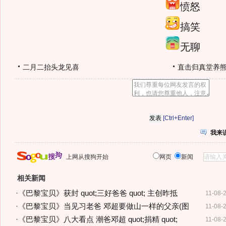
愤怒
搞笑
无聊
二月二抬头龙见喜
直击归真堂养
[Ctrl+Enter]
我来
上网从搜狗开始
网页
新闻
相关新闻
·
《巴黎宝贝》获封 quot;三好爸爸 quot; 主创昨抵
11-08-
·
《巴黎宝贝》当见习老爸 邓超要做山一样的父亲(图
11-08-
·
《巴黎宝贝》八大看点 潮爸邓超 quot;捐精 quot;
11-08-