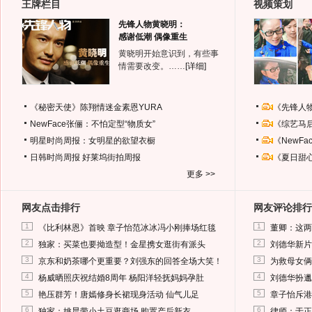
王牌栏目
视频策划
先锋人物黄晓明：
感谢低潮 偶像重生
黄晓明开始意识到，有些事
情需要改变。……
[详细]
《秘密天使》陈翔情迷金素恩YURA
《先锋人
NewFace张俪：不怕定型“物质女”
《综艺马
明星时尚周报：女明星的欲望衣橱
《NewF
日韩时尚周报
好莱坞街拍周报
《夏日甜
更多 >>
网友点击排行
网友评论排行
1
1
《比利林恩》首映 章子怡范冰冰冯小刚捧场红毯
董卿：这两
2
2
独家：买菜也要拗造型！金星携女逛街有派头
刘德华新片
3
3
京东和奶茶哪个更重要？刘强东的回答全场大笑！
为救母女俩
4
4
杨威晒照庆祝结婚8周年 杨阳洋轻抚妈妈孕肚
刘德华扮邋
5
5
艳压群芳！唐嫣修身长裙现身活动 仙气儿足
章子怡斥港
6
6
独家：姚晨带小土豆逛商场 购置产后新衣
律师：于正