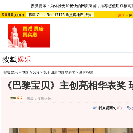
搜狐提示：为体验更加畅快的网页浏览，推荐您使用双核高
搜狐
ChinaRen
17173
焦点房地产
搜狗
新闻
-
体
搜狐娱乐
>
电影 Movie
>
第十四届电影华表奖
>
新闻报道
《巴黎宝贝》主创亮相华表奖 
来源：
搜狐娱乐
我来说两句
(
0
)