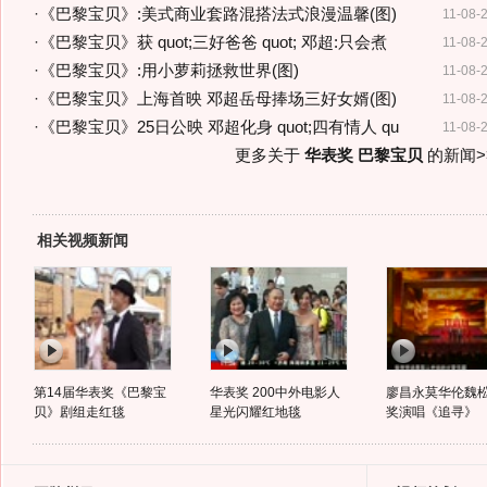
·
《巴黎宝贝》:美式商业套路混搭法式浪漫温馨(图)
11-08-
·
《巴黎宝贝》获 quot;三好爸爸 quot; 邓超:只会煮
11-08-
·
《巴黎宝贝》:用小萝莉拯救世界(图)
11-08-
·
《巴黎宝贝》上海首映 邓超岳母捧场三好女婿(图)
11-08-
·
《巴黎宝贝》25日公映 邓超化身 quot;四有情人 qu
11-08-
更多关于
华表奖 巴黎宝贝
的新闻>
相关视频新闻
第14届华表奖《巴黎宝
华表奖 200中外电影人
廖昌永莫华伦魏
贝》剧组走红毯
星光闪耀红地毯
奖演唱《追寻》