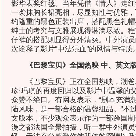
影华表奖红毯。当年凭借《情人》走红
一袭抹胸长裙亮相，尽显知性与优雅，
约隆重的黑色正装出席，搭配黑色礼帽
绅士的考究与文雅展现得淋漓尽致。程
仔裤的搭配则显得分外清爽。中外演员
次诠释了影片“中法混血”的风情与特质
《巴黎宝贝》全国热映 中、英文
《巴黎宝贝》正在全国热映，潮爸
珍·玛琪的再度回归以及影片中温馨的
众赞不绝口。有网友表示，“剧本充满
陆风味，是一部合格的温馨组品。”不
文版本，不少观众表示作为一部跨国制
漫之都法国全景拍摄，听一群中外演员