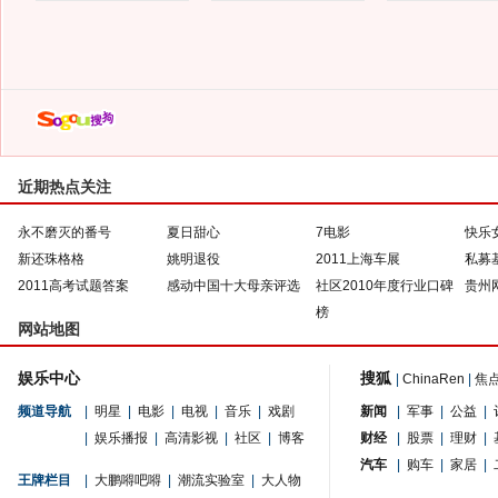
近期热点关注
永不磨灭的番号
夏日甜心
7电影
快乐
新还珠格格
姚明退役
2011上海车展
私募
2011高考试题答案
感动中国十大母亲评选
社区2010年度行业口碑
贵州
榜
网站地图
娱乐中心
搜狐
|
ChinaRen
|
焦
频道导航
|
明星
|
电影
|
电视
|
音乐
|
戏剧
新闻
|
军事
|
公益
|
|
娱乐播报
|
高清影视
|
社区
|
博客
财经
|
股票
|
理财
|
汽车
|
购车
|
家居
|
王牌栏目
|
大鹏嘚吧嘚
|
潮流实验室
|
大人物