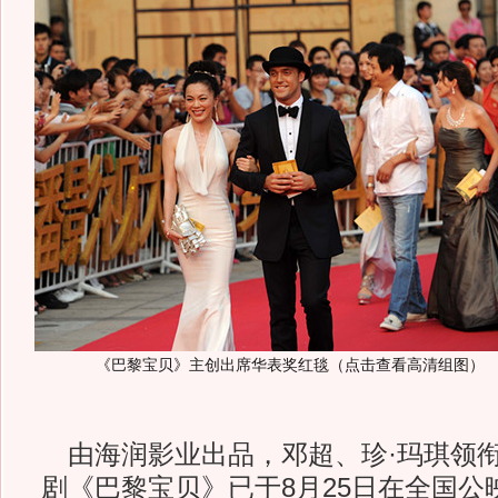
《巴黎宝贝》主创出席华表奖红毯（点击查看高清组图）
由海润影业出品，邓超、珍·玛琪领
剧《巴黎宝贝》已于8月25日在全国公映