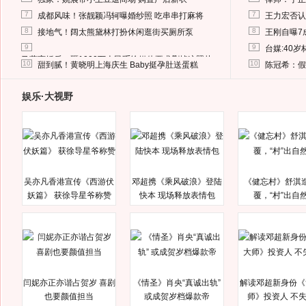
7
7
成都风味！张靓颖冯轲曝婚纱照 吃串串打麻将
王力宏否认
8
8
接地气！阔太熊黛林打扮休闲逛街买厕所泵
王刚自曝7
9
9
台媒:40
马蓉离婚后，砸1000万人民币给媒体要求删掉这照片
10
10
甜到腻！黄晓明上海庆生 Baby挺孕肚送蛋糕
陈冠希：假
娱乐·大视野
吴亦凡香港宣传《西游伏
邓超携《乘风破浪》登陆
《健忘村》舒淇
妖篇》 获徐导星爷称赞
快本 现场释放表情包
覆，“村”出自
闫妮亦正亦谐占贺岁 喜剧
《情圣》肖央“真诚出轨”
解读邓超新身份《
也要颜值担当
或成贺岁档爆款帝
师》投资人 不