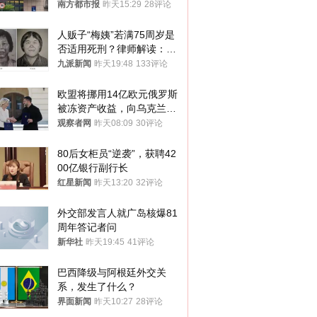
胎？
南方都市报
昨天15:29
28评论
人贩子“梅姨”若满75周岁是
否适用死刑？律师解读：很
大概率不会被判处死刑
九派新闻
昨天19:48
133评论
欧盟将挪用14亿欧元俄罗斯
被冻资产收益，向乌克兰提
供援助
观察者网
昨天08:09
30评论
80后女柜员“逆袭”，获聘42
00亿银行副行长
红星新闻
昨天13:20
32评论
外交部发言人就广岛核爆81
周年答记者问
新华社
昨天19:45
41评论
巴西降级与阿根廷外交关
系，发生了什么？
界面新闻
昨天10:27
28评论