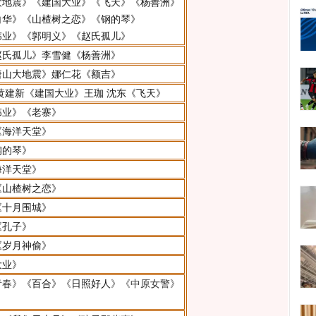
大地震》
《建国大业》
《飞天》
《杨善洲》
白华》
《山楂树之恋》
《钢的琴》
伟业》
《郭明义》
《赵氏孤儿》
赵氏孤儿》
李雪健
《杨善洲》
唐山大地震》
娜仁花
《额吉》
黄建新
《建国大业》
王珈
沈东
《飞天》
伟业》
《老寨》
《海洋天堂》
钢的琴》
海洋天堂》
《山楂树之恋》
《十月围城》
《孔子》
《岁月神偷》
大业》
青春》
《百合》
《
日照好人
》《中原女警》
》