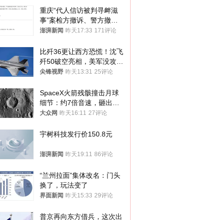
重庆“代人信访被判寻衅滋
事”案检方撤诉、警方撤
案，两被告人获国赔
澎湃新闻
昨天17:33
171评论
比歼36更让西方恐慌！沈飞
歼50破空亮相，美军没攻克
的技术被拿下
尖锋视野
昨天13:31
25评论
SpaceX火箭残骸撞击月球
细节：约7倍音速，砸出直
径约30米撞击坑
大众网
昨天16:11
27评论
宇树科技发行价150.8元
澎湃新闻
昨天19:11
86评论
“兰州拉面”集体改名：门头
换了，玩法变了
界面新闻
昨天15:33
29评论
普京再向东方借兵，这次出