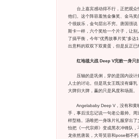
台上嘉宾感动得不行，正把观众情
他们。这个阵容羞煞金像奖、金马奖
个很娱乐，金句层出不穷。唐国强说
斯卡一样，六个奖给一个片子，让别
了搞平衡，今年“优秀故事片奖”多达
出意料的双双下双黄蛋，但是反正已经
红地毯大战 Deep V完败一身
压轴的是巩俐，穿的是国内设计师
人士的讨论。但是巩女王既没有爆乳
大牌归大牌，赢的只是风度和场面。
Angelababy Deep V，
手，事后没忘记说一句老公最帅。周迅一身
样型格。汤唯把一身珠片礼服穿出了
怡把《一代宗师》变成黑衣冲锋队，
龙依然唐装，大哥笑容和pose都不朽