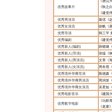
《唐山
优秀故事片
《秋之
《建党
优秀男演员
葛优
《
优秀女演员
徐帆
《
优秀导演
韩三平
优秀编剧
《建党
优秀新人(编剧)
薛晓璐
优秀新人(导演)
张猛
《
优秀新人(男演员)
文章
《
优秀新人(女演员)
周冬雨
优秀境外华裔导演
陈德森
优秀境外华裔男演员
周润发
优秀境外华裔女演员
吴君如
优秀电影音乐
《建国
《玩酷
优秀数字电影
《老寨