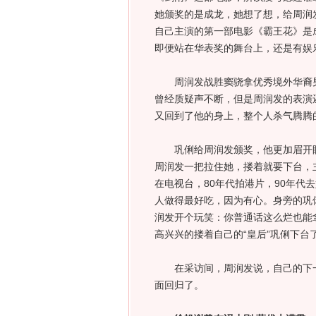
她颁奖的是成龙，她想了想，给周润
自己主演的第一部电影《霸王花》是
即便站在华表奖的舞台上，还是有娱
周润发战胜窦骁拿优秀境外华裔男
曾经质疑声不断，但是周润发的表演
又回到了他的身上，整个人杀气腾腾
巩俐给周润发颁奖，他更加眉开眼
周润发一把拉住她，搂着就要下台，
在电视台，80年代拍港片，90年代
人做得最好吃，因为有心。身旁的巩
润发开个玩笑：你普通话这么烂也能
高兴兴的搂着自己的“皇后”巩俐下台
在采访间，周润发说，自己的下一
面回归了。