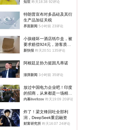
知世
昨天18:38
92评论
特朗普宣布对多晶硅及其衍
生产品加征关税
界面新闻
5小时前
23评论
小孩碰坏一酒店纸巾盒，被
要求赔偿924元，游客质疑
酒店房客物品超高标价，市
新快报
昨天20:51
135评论
监部门：不违规
阿根廷足协力挺因凡蒂诺
澎湃新闻
3小时前
35评论
放过中国电力企业吧！印度
的招商，从来都是一场精准
收割
内幕live9zov
昨天19:09
20评论
炸了！梁文锋回吐全部利
润，DeepSeek重启融资
财富研究所
昨天16:07
24评论