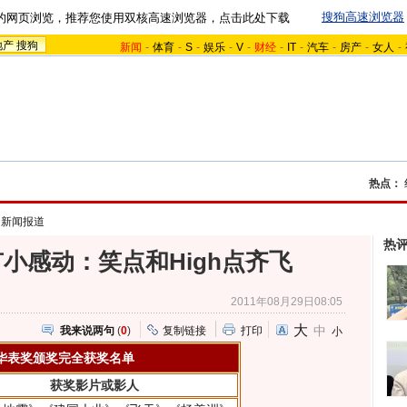
搜狗高速浏览器
的网页浏览，推荐您使用双核高速浏览器，点击此处下载
地产
搜狗
新闻
-
体育
-
S
-
娱乐
-
V
-
财经
-
IT
-
汽车
-
房产
-
女人
-
热点：
>
新闻报道
热
小感动：笑点和High点齐飞
2011年08月29日08:05
大
中
我来说两句
(
0
)
复制链接
打印
小
华表奖颁奖完全获奖名单
获奖影片或影人