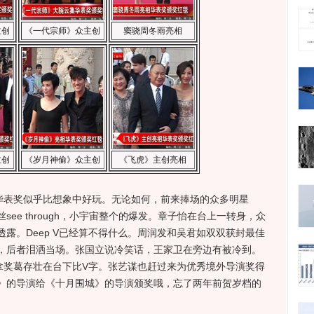
主创
《一代宗师》众主创
窦骁周冬雨亮相
主创
《岁月神偷》众主创
《飞虎》主创亮相
华表奖似乎比想象中好玩。无论如何，前来捧场的众多明星
ee through，小宇宙整个的爆发。章子怡在台上一转身，众
露。Deep V已经算不得什么。周润发和吴君如双双获封最佳
，后者泪洒当场。张国立说冷笑话，王家卫在旁边有被冷到。
拿奖葛存壮在台下比V字。张艺谋也赶过来为优秀境外导演奖得
》的导演给《十月围城》的导演颁奖哦，忘了两年前贺岁档的