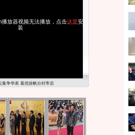
ash播放器视频无法播放，点击
这里
安
装
云集争华表 葛优徐帆分封帝后