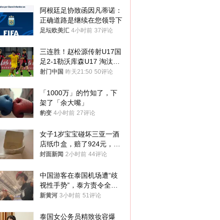
阿根廷足协致函因凡蒂诺：
正确道路是继续在您领导下
足坛欧美汇
4小时前
37评论
三连胜！赵松源传射U17国
足2-1勒沃库森U17 淘汰赛
将战河床
射门中国
昨天21:50
50评论
「1000万」的竹知了，下
架了「余大嘴」
豹变
4小时前
27评论
女子1岁宝宝碰坏三亚一酒
店纸巾盒，赔了924元，发
帖吐槽后酒店退还一半的
封面新闻
2小时前
44评论
钱，当地市监局回应
中国游客在泰国机场遭“歧
视性手势”，泰方责令全面
调查，对责任人采取最严厉
新黄河
3小时前
51评论
处分
泰国女公务员精致妆容爆