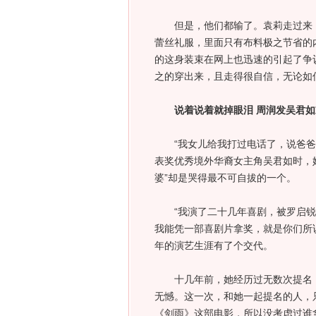
但是，他们都输了。袁莉走过来，
蕾丝礼服，里面只有布料极之节省的
的这身装束在网上也迅速的引起了争议
之的穿出来，且走得很自信，无论如
说着说着就掉眼泪 周润发吴君
“我女儿给我打过电话了，说爸爸告
表奖优秀境外华裔女主角吴君如时，
婆”却是哭得最不可自拔的一个。
“我演了二十几年喜剧，被罗启锐
我能凭一部喜剧片拿奖，就是你们所
年的演艺生涯有了个交代。
十几年前，她经历过无数次提名，
无憾。这一次，和她一起提名的人，
《剑雨》这部电影，所以没考虑过谁