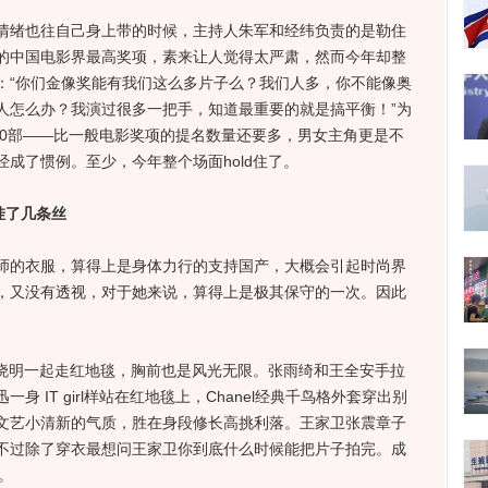
绪也往自己身上带的时候，主持人朱军和经纬负责的是勒住
的中国电影界最高奖项，素来让人觉得太严肃，然而今年却整
：“你们金像奖能有我们这么多片子么？我们人多，你不能像奥
人怎么办？我演过很多一把手，知道最重要的就是搞平衡！”为
10部——比一般电影奖项的提名数量还要多，男女主角更是不
成了惯例。至少，今年整个场面hold住了。
只挂了几条丝
的衣服，算得上是身体力行的支持国产，大概会引起时尚界
，又没有透视，对于她来说，算得上是极其保守的一次。因此
没有和黄晓明一起走红地毯，胸前也是风光无限。张雨绮和王全安手拉
 IT girl样站在红地毯上，Chanel经典千鸟格外套穿出别
文艺小清新的气质，胜在身段修长高挑利落。王家卫张震章子
不过除了穿衣最想问王家卫你到底什么时候能把片子拍完。成
。