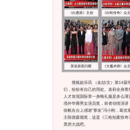
《白鹿原》主创
《白蛇传奇》众
英皇群星闪耀
《大魔术师》众
搜狐娱乐讯 （金喆/文）第14届
们，纷纷有自己的用处。袁莉全身蕾丝s
人才发现国际章一身晚礼服是多么薄透
境外华裔男女演员奖，前者动情演讲
徐帆在台上感谢“挚友”冯小刚，葛优
主陈德森颁奖，这是《三枪拍案惊奇
票房大战吧。