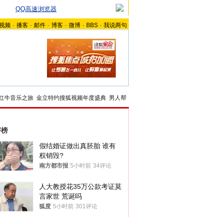
QQ高速浏览器
视频
-
播客
-
邮件
-
博客
-
微博
-
BBS
-
我说两句
红牛音乐之旅
金立特约搜狐视频年度盛典
男人帮
评榜
假结婚证做出真胚胎 谁有
权销毁?
南方都市报
5小时前
34评论
人大教授花35万公款考证莫
言家世 荒诞吗
狐度
5小时前
301评论