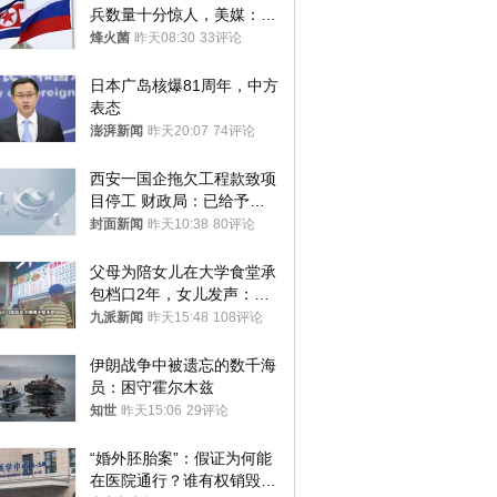
兵数量十分惊人，美媒：俄
朝要动真格？
烽火菌
昨天08:30
33评论
日本广岛核爆81周年，中方
表态
澎湃新闻
昨天20:07
74评论
西安一国企拖欠工程款致项
目停工 财政局：已给予处
分，正督促整改
封面新闻
昨天10:38
80评论
父母为陪女儿在大学食堂承
包档口2年，女儿发声：初
衷是为了陪伴，毕业后将不
九派新闻
昨天15:48
108评论
再营业
伊朗战争中被遗忘的数千海
员：困守霍尔木兹
知世
昨天15:06
29评论
“婚外胚胎案”：假证为何能
在医院通行？谁有权销毁胚