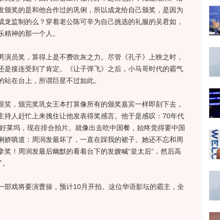
发颁奖的是和他合作过的巩俐，所以成龙给自己颁奖，是因为
成龙监制的么？穿着老公陈可辛为自己挑选的礼服的吴君如，
乐精神的那一个人。
演员奖，算得上是不费吹灰之力。尽管《孔子》上映之时，
还是接连受到了肯定。《让子弹飞》之后，小马哥时代的霸气
的站在台上，所谓巨星不过如此。
笑，颁完奖巩女王本打算像所有的颁奖嘉宾一样即刻下去，
主持人赶忙上来拽住让他发表得奖感言。他于是感叹：70年代
去好莱坞，现在排合拍片。就像出去吃中国餐，始终觉得要中国
俐娇嗔道：周润发最坏了，一直在踩我的裙子。她还不忘和周
拿奖！周润发最后幽默的看着台下的发嫂喊“皇太后”，然后高
了。
部戏将要演曹操，预计10月开拍。这位华语影坛的霸主，全