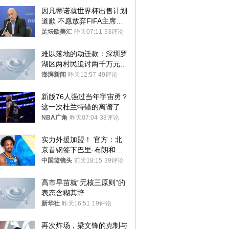
因凡蒂诺就世界杯出售计划
道歉 不愿放弃FIFA主席职
位
足坛欧美汇
昨天07:11
33评论
难以落地的动迁款：深圳罗
湖区两村民追讨两千万元动
迁款八年未果
澎湃新闻
昨天12:57
49评论
新版76人强过当年宇宙勇？
这一次杜兰特错的离谱了
NBA广角
昨天07:04
38评论
实力外援加盟！ 官方：北
京首钢签下巴里·布朗和桑
普森
中国篮镜头
前天18:15
39评论
高市早苗就“无核三原则”的
表态含糊其辞
新华社
昨天16:51
19评论
再次炸场，梁文锋的克制与