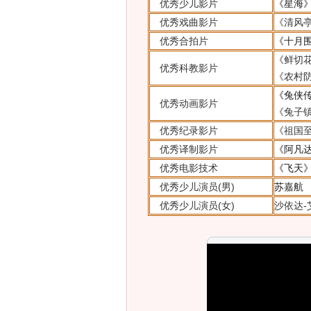
优秀少儿影片
《星海
优秀戏曲影片
《清风
优秀合拍片
《十月
《鲜切
优秀科教影片
《农村
《兔侠
优秀动画影片
《兔子
优秀纪录影片
《祖国
优秀译制影片
《阿凡
优秀电影技术
《飞天
优秀少儿演员(男)
苏嘉航
优秀少儿演员(女)
沙依达-