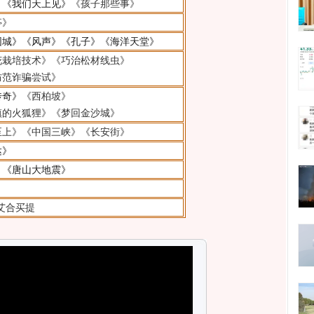
》
《我们天上见》
《孩子那些事》
亭》
围城》
《风声》
《孔子》
《海洋天堂》
花栽培技术》《巧治松材线虫》
防范诈骗尝试》
传奇》
《西柏坡》
镇的火狐狸》《梦回金沙城》
至上》《中国三峡》《长安街》
达》
》
《唐山大地震》
艾合买提