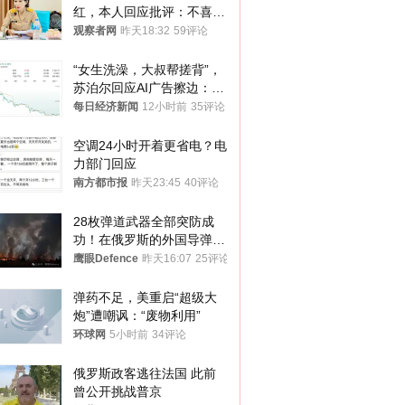
红，本人回应批评：不喜欢
就别看
观察者网
昨天18:32
59评论
“女生洗澡，大叔帮搓背”，
苏泊尔回应AI广告擦边：视
频全下架，已强化内容管理
每日经济新闻
12小时前
35评论
与审核
空调24小时开着更省电？电
力部门回应
南方都市报
昨天23:45
40评论
28枚弹道武器全部突防成
功！在俄罗斯的外国导弹发
射车都是合法打击目标
鹰眼Defence
昨天16:07
25评论
弹药不足，美重启“超级大
炮”遭嘲讽：“废物利用”
环球网
5小时前
34评论
俄罗斯政客逃往法国 此前
曾公开挑战普京