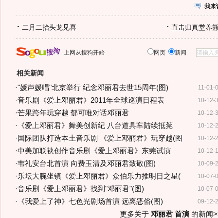
我来
二月二抬头龙见喜
直击归真堂养
上网从搜狗开始
网页
新闻
相关新闻
·
"媛声媛唱"北京举行 纪念邓丽君去世15周年(图)
11-01-
·
音乐剧《爱上邓丽君》2011年全球巡演日程表
10-12-
·
芒果跨年玩穿越 郁可唯对话邓丽君
10-12-
·
《爱上邓丽君》舞美创新纪 八台道具车陆续抵莞
10-12-
·
国际团队打造本土音乐剧 《爱上邓丽君》玩穿越(图
10-12-
·
中美加联袂创作音乐剧《爱上邓丽君》东莞试演
10-12-
·
韦礼安台北首演 向费玉清及邓丽君致敬(图)
10-09-
·
乐坛大腕坐镇《爱上邓丽君》众伯乐力推明日之星(
10-07-
·
音乐剧《爱上邓丽君》找到"邓丽君"(图)
10-07-
·
《我爱上了神》七色光剧场首演 远离恶俗(图)
09-12-
更多关于
邓丽君 首演
的新闻>