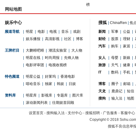
榜
网站地图
娱乐中心
搜狐
|
ChinaRen
|
焦
频道导航
|
明星
|
电影
|
电视
|
音乐
|
戏剧
新闻
|
军事
|
公益
|
|
娱乐播报
|
高清影视
|
社区
|
博客
财经
|
股票
|
理财
|
汽车
|
购车
|
家居
|
王牌栏目
|
大鹏嘚吧嘚
|
潮流实验室
|
大人物
|
明星在线
|
时尚周报
|
先锋人物
女人
|
母婴
|
新娘
|
|
电影评审团
|
电视收视榜
旅游
|
天气
|
健康
|
IT
|
数码
|
手机
|
特色频道
|
明星公益
|
好莱坞
|
香港电影
|
嘻哈音乐
|
独家
|
韩娱
|
日娱
博客
|
圈子
|
邮箱
|
天龙
|
鹿鼎记
|
短信
资料库
|
明星库
|
影视库
|
专题库
|
图片库
搜狗
|
输入法
|
地图
|
滚动新闻列表
|
往期娱首回顾
设置首页
-
搜狗输入法
-
支付中心
-
搜狐招聘
-
广告服务
-
客服中心
Copyright
©
2018 Sohu.com 
搜狐不良信息举