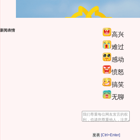
新闻表情
高兴
难过
感动
愤怒
搞笑
无聊
[Ctrl+Enter]