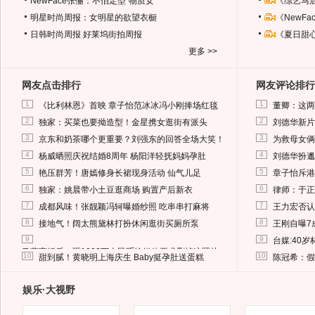
NewFace张俪：不怕定型“物质女”
《综艺马
明星时尚周报：女明星的欲望衣橱
《NewF
日韩时尚周报
好莱坞街拍周报
《夏日甜
更多 >>
网友点击排行
网友评论排行
1
1
《比利林恩》首映 章子怡范冰冰冯小刚捧场红毯
董卿：这两
2
2
独家：买菜也要拗造型！金星携女逛街有派头
刘德华新片
3
3
京东和奶茶哪个更重要？刘强东的回答全场大笑！
为救母女俩
4
4
杨威晒照庆祝结婚8周年 杨阳洋轻抚妈妈孕肚
刘德华扮邋
5
5
艳压群芳！唐嫣修身长裙现身活动 仙气儿足
章子怡斥港
6
6
独家：姚晨带小土豆逛商场 购置产后新衣
律师：于正
7
7
成都风味！张靓颖冯轲曝婚纱照 吃串串打麻将
王力宏否认
8
8
接地气！阔太熊黛林打扮休闲逛街买厕所泵
王刚自曝7
9
9
台媒:40
马蓉离婚后，砸1000万人民币给媒体要求删掉这照片
10
10
甜到腻！黄晓明上海庆生 Baby挺孕肚送蛋糕
陈冠希：假
娱乐·大视野