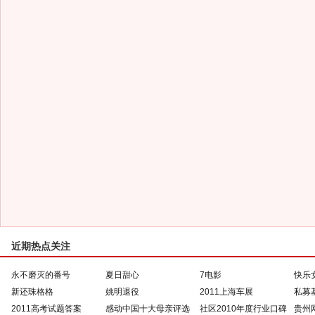
近期热点关注
永不磨灭的番号
夏日甜心
7电影
快乐
新还珠格格
姚明退役
2011上海车展
私募
2011高考试题答案
感动中国十大母亲评选
社区2010年度行业口碑
贵州