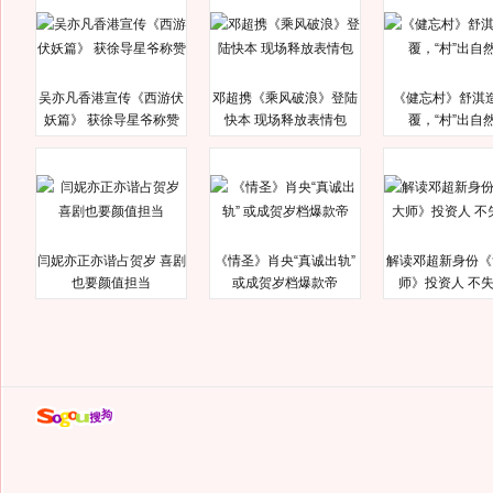
吴亦凡香港宣传《西游伏
邓超携《乘风破浪》登陆
《健忘村》舒淇
妖篇》 获徐导星爷称赞
快本 现场释放表情包
覆，“村”出自
闫妮亦正亦谐占贺岁 喜剧
《情圣》肖央“真诚出轨”
解读邓超新身份《
也要颜值担当
或成贺岁档爆款帝
师》投资人 不