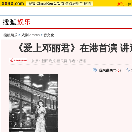
搜狐
ChinaRen
17173
焦点房地产
搜狗
新闻
-
体
搜狐娱乐
>
戏剧 drama
>
音文化
《爱上邓丽君》在港首演 讲
来源：
新民晚报·新民网
作者：吕诺
我来说两句
(
0
)