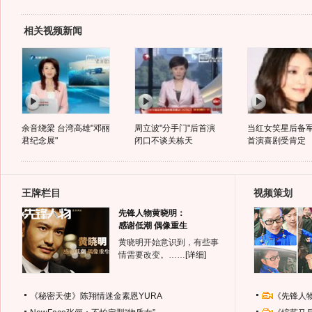
相关视频新闻
余音绕梁 台湾高雄"邓丽
周立波"分手门"后首演
当红女笑星后备军
君纪念展"
闭口不谈关栋天
首演喜剧受肯定
王牌栏目
视频策划
先锋人物黄晓明：
感谢低潮 偶像重生
黄晓明开始意识到，有些事
情需要改变。……
[详细]
《秘密天使》陈翔情迷金素恩YURA
《先锋人