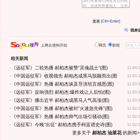
[Ctrl+Enter]
我来
上网从搜狗开始
网页
新闻
相关新闻
·
《远征军》二轮热播 郝柏杰被赞"灵魂战士"(图)
11-04-
·
《中国远征军》收视领先 郝柏杰成黑马脱颖而出(图
11-03-
·
《中国远征军》热播 郝柏杰谈及导演坦言感恩(图)
11-03-
·
《远征军》反响强烈 郝柏杰:爆炸戏让人后怕(图)
11-03-
·
《远征军》播出近半 郝柏杰成黑马人气高涨(图)
11-03-
·
《中国远征军》热播 郝柏杰被封"火速急先锋"(图)
11-02-
·
《中国远征军》热播 郝柏杰帅气出场引骚动(图)
11-02-
·
《远征军》今晚"出征" 郝柏杰携手柯蓝谱史诗(图)
11-02-
更多关于
郝柏杰 油菜花
的新闻>