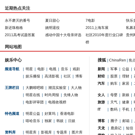
近期热点关注
永不磨灭的番号
夏日甜心
7电影
快乐
新还珠格格
姚明退役
2011上海车展
私募
2011高考试题答案
感动中国十大母亲评选
社区2010年度行业口碑
贵州
榜
网站地图
娱乐中心
搜狐
|
ChinaRen
|
焦
频道导航
|
明星
|
电影
|
电视
|
音乐
|
戏剧
新闻
|
军事
|
公益
|
|
娱乐播报
|
高清影视
|
社区
|
博客
财经
|
股票
|
理财
|
汽车
|
购车
|
家居
|
王牌栏目
|
大鹏嘚吧嘚
|
潮流实验室
|
大人物
|
明星在线
|
时尚周报
|
先锋人物
女人
|
母婴
|
新娘
|
|
电影评审团
|
电视收视榜
旅游
|
天气
|
健康
|
IT
|
数码
|
手机
|
特色频道
|
明星公益
|
好莱坞
|
香港电影
|
嘻哈音乐
|
独家
|
韩娱
|
日娱
博客
|
圈子
|
邮箱
|
天龙
|
鹿鼎记
|
短信
资料库
|
明星库
|
影视库
|
专题库
|
图片库