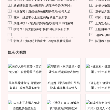
4
4
杨威晒照庆祝结婚8周年 杨阳洋轻抚妈妈孕肚
刘德华扮邋
5
5
艳压群芳！唐嫣修身长裙现身活动 仙气儿足
章子怡斥港
6
6
独家：姚晨带小土豆逛商场 购置产后新衣
律师：于正
7
7
成都风味！张靓颖冯轲曝婚纱照 吃串串打麻将
王力宏否认
8
8
接地气！阔太熊黛林打扮休闲逛街买厕所泵
王刚自曝7
9
9
台媒:40
马蓉离婚后，砸1000万人民币给媒体要求删掉这照片
10
10
甜到腻！黄晓明上海庆生 Baby挺孕肚送蛋糕
陈冠希：假
娱乐·大视野
吴亦凡香港宣传《西游伏
邓超携《乘风破浪》登陆
《健忘村》舒淇
妖篇》 获徐导星爷称赞
快本 现场释放表情包
覆，“村”出自