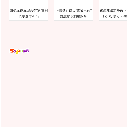
闫妮亦正亦谐占贺岁 喜剧
《情圣》肖央“真诚出轨”
解读邓超新身份《
也要颜值担当
或成贺岁档爆款帝
师》投资人 不