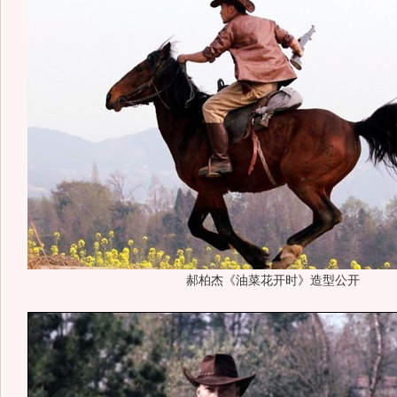
郝柏杰《油菜花开时》造型公开