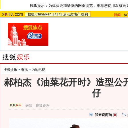
搜狐提示：为体验更加畅快的网页浏览，推荐您使用双核高
搜狐
ChinaRen
17173
焦点房地产
搜狗
新闻
-
体
搜狐娱乐
>
电视
>
内地电视
郝柏杰《油菜花开时》造型公开
仔
来源：
搜狐娱乐
我来说两句
(
0
)