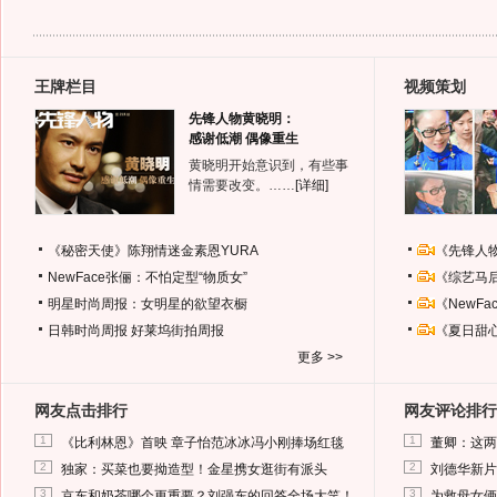
王牌栏目
视频策划
先锋人物黄晓明：
感谢低潮 偶像重生
黄晓明开始意识到，有些事
情需要改变。……
[详细]
《秘密天使》陈翔情迷金素恩YURA
《先锋人
NewFace张俪：不怕定型“物质女”
《综艺马
明星时尚周报：女明星的欲望衣橱
《NewF
日韩时尚周报
好莱坞街拍周报
《夏日甜
更多 >>
网友点击排行
网友评论排行
1
1
《比利林恩》首映 章子怡范冰冰冯小刚捧场红毯
董卿：这两
2
2
独家：买菜也要拗造型！金星携女逛街有派头
刘德华新片
3
3
京东和奶茶哪个更重要？刘强东的回答全场大笑！
为救母女俩