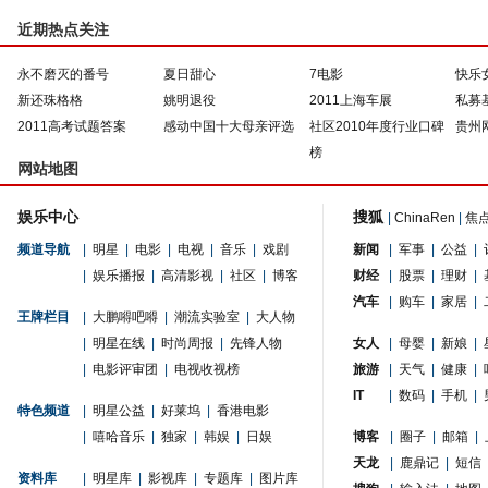
近期热点关注
永不磨灭的番号
夏日甜心
7电影
快乐
新还珠格格
姚明退役
2011上海车展
私募
2011高考试题答案
感动中国十大母亲评选
社区2010年度行业口碑
贵州
榜
网站地图
娱乐中心
搜狐
|
ChinaRen
|
焦
频道导航
|
明星
|
电影
|
电视
|
音乐
|
戏剧
新闻
|
军事
|
公益
|
|
娱乐播报
|
高清影视
|
社区
|
博客
财经
|
股票
|
理财
|
汽车
|
购车
|
家居
|
王牌栏目
|
大鹏嘚吧嘚
|
潮流实验室
|
大人物
|
明星在线
|
时尚周报
|
先锋人物
女人
|
母婴
|
新娘
|
|
电影评审团
|
电视收视榜
旅游
|
天气
|
健康
|
IT
|
数码
|
手机
|
特色频道
|
明星公益
|
好莱坞
|
香港电影
|
嘻哈音乐
|
独家
|
韩娱
|
日娱
博客
|
圈子
|
邮箱
|
天龙
|
鹿鼎记
|
短信
资料库
|
明星库
|
影视库
|
专题库
|
图片库