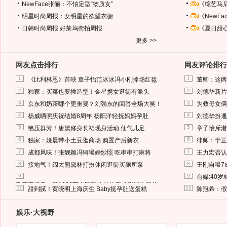
NewFace张俪：不怕定型“物质女”
《综艺马
明星时尚周报：女明星的欲望衣橱
《NewF
日韩时尚周报
好莱坞街拍周报
《夏日甜
更多 >>
网友点击排行
网友评论排行
1
1
《比利林恩》首映 章子怡范冰冰冯小刚捧场红毯
董卿：这两
2
2
独家：买菜也要拗造型！金星携女逛街有派头
刘德华新片
3
3
京东和奶茶哪个更重要？刘强东的回答全场大笑！
为救母女俩
4
4
杨威晒照庆祝结婚8周年 杨阳洋轻抚妈妈孕肚
刘德华扮邋
5
5
艳压群芳！唐嫣修身长裙现身活动 仙气儿足
章子怡斥港
6
6
独家：姚晨带小土豆逛商场 购置产后新衣
律师：于正
7
7
成都风味！张靓颖冯轲曝婚纱照 吃串串打麻将
王力宏否认
8
8
接地气！阔太熊黛林打扮休闲逛街买厕所泵
王刚自曝7
9
9
台媒:40
马蓉离婚后，砸1000万人民币给媒体要求删掉这照片
10
10
甜到腻！黄晓明上海庆生 Baby挺孕肚送蛋糕
陈冠希：假
娱乐·大视野