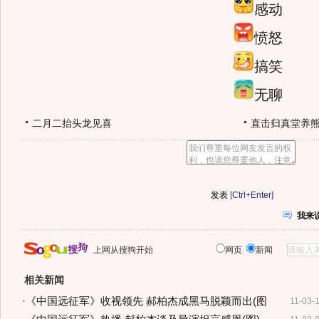
感动
愤怒
搞笑
无聊
二月二抬头龙见喜
直击归真堂养
[Ctrl+Enter]
我来
上网从搜狗开始
网页
新闻
相关新闻
·
《中国远征军》收视领先 郝柏杰成黑马脱颖而出(图
11-03-