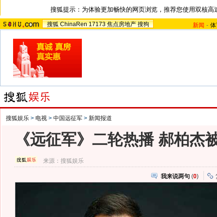
搜狐提示：为体验更加畅快的网页浏览，推荐您使用双核高
搜狐
ChinaRen
17173
焦点房地产
搜狗
新闻
-
体
搜狐娱乐
>
电视
>
中国远征军
>
新闻报道
《远征军》二轮热播 郝柏杰被
来源：
搜狐娱乐
我来说两句
(
0
)