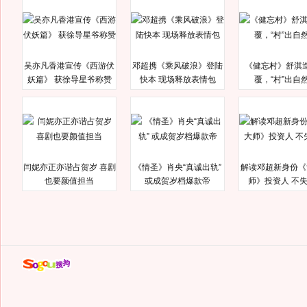
吴亦凡香港宣传《西游伏
邓超携《乘风破浪》登陆
《健忘村》舒淇
妖篇》 获徐导星爷称赞
快本 现场释放表情包
覆，“村”出自
闫妮亦正亦谐占贺岁 喜剧
《情圣》肖央“真诚出轨”
解读邓超新身份《
也要颜值担当
或成贺岁档爆款帝
师》投资人 不