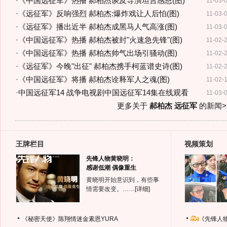
·
《中国远征军》热播 郝柏杰谈及导演坦言感恩(图)
11-03-
·
《远征军》反响强烈 郝柏杰:爆炸戏让人后怕(图)
11-03-
·
《远征军》播出近半 郝柏杰成黑马人气高涨(图)
11-03-
·
《中国远征军》热播 郝柏杰被封"火速急先锋"(图)
11-02-
·
《中国远征军》热播 郝柏杰帅气出场引骚动(图)
11-02-
·
《远征军》今晚"出征" 郝柏杰携手柯蓝谱史诗(图)
11-02-
·
《中国远征军》将播 郝柏杰诠释军人之魂(图)
11-02-
·
中国远征军14 战争电视剧中国远征军14集在线观看
11-03-
更多关于
郝柏杰 远征军
的新闻>
王牌栏目
视频策划
先锋人物黄晓明：
感谢低潮 偶像重生
黄晓明开始意识到，有些事
情需要改变。……
[详细]
《秘密天使》陈翔情迷金素恩YURA
《先锋人