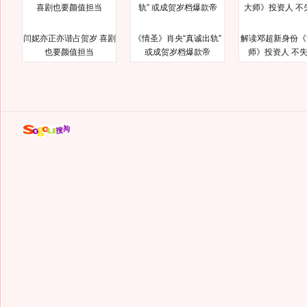
闫妮亦正亦谐占贺岁 喜剧
《情圣》肖央“真诚出轨”
解读邓超新身份《
也要颜值担当
或成贺岁档爆款帝
师》投资人 不