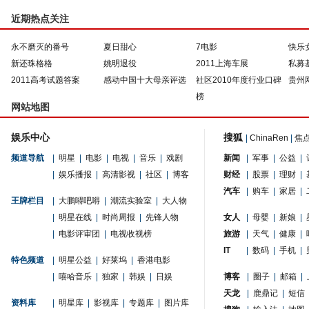
近期热点关注
永不磨灭的番号
夏日甜心
7电影
快乐
新还珠格格
姚明退役
2011上海车展
私募
2011高考试题答案
感动中国十大母亲评选
社区2010年度行业口碑
贵州
榜
网站地图
娱乐中心
搜狐
|
ChinaRen
|
焦
频道导航
|
明星
|
电影
|
电视
|
音乐
|
戏剧
新闻
|
军事
|
公益
|
|
娱乐播报
|
高清影视
|
社区
|
博客
财经
|
股票
|
理财
|
汽车
|
购车
|
家居
|
王牌栏目
|
大鹏嘚吧嘚
|
潮流实验室
|
大人物
|
明星在线
|
时尚周报
|
先锋人物
女人
|
母婴
|
新娘
|
|
电影评审团
|
电视收视榜
旅游
|
天气
|
健康
|
IT
|
数码
|
手机
|
特色频道
|
明星公益
|
好莱坞
|
香港电影
|
嘻哈音乐
|
独家
|
韩娱
|
日娱
博客
|
圈子
|
邮箱
|
天龙
|
鹿鼎记
|
短信
资料库
|
明星库
|
影视库
|
专题库
|
图片库