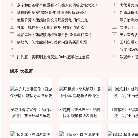
3
3
京东和奶茶哪个更重要？刘强东的回答全场大笑！
为救母女俩
4
4
杨威晒照庆祝结婚8周年 杨阳洋轻抚妈妈孕肚
刘德华扮邋
5
5
艳压群芳！唐嫣修身长裙现身活动 仙气儿足
章子怡斥港
6
6
独家：姚晨带小土豆逛商场 购置产后新衣
律师：于正
7
7
成都风味！张靓颖冯轲曝婚纱照 吃串串打麻将
王力宏否认
8
8
接地气！阔太熊黛林打扮休闲逛街买厕所泵
王刚自曝7
9
9
台媒:40
马蓉离婚后，砸1000万人民币给媒体要求删掉这照片
10
10
甜到腻！黄晓明上海庆生 Baby挺孕肚送蛋糕
陈冠希：假
娱乐·大视野
吴亦凡香港宣传《西游伏
邓超携《乘风破浪》登陆
《健忘村》舒淇
妖篇》 获徐导星爷称赞
快本 现场释放表情包
覆，“村”出自