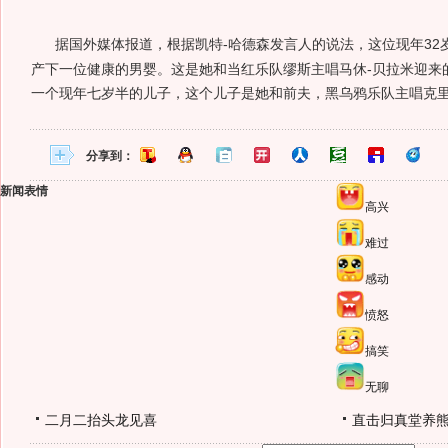
据国外媒体报道，根据凯特-哈德森发言人的说法，这位现年32
产下一位健康的男婴。这是她和当红乐队缪斯主唱马休-贝拉米迎来
一个现年七岁半的儿子，这个儿子是她和前夫，黑乌鸦乐队主唱克里
分享到：
新闻表情
高兴
难过
感动
愤怒
搞笑
无聊
二月二抬头龙见喜
直击归真堂养