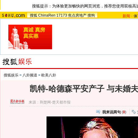
搜狐提示：为体验更加畅快的网页浏览，推荐您使用双核高
搜狐
ChinaRen
17173
焦点房地产
搜狗
新闻
-
体
搜狐娱乐
>
八卦频道
>
欧美八卦
凯特-哈德森平安产子 与未婚
来源：
荆楚网-楚天都市报
我来说两句
(
0
)