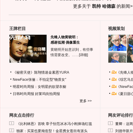
更多关于
凯特 哈德森
的新闻>
王牌栏目
视频策划
先锋人物黄晓明：
感谢低潮 偶像重生
黄晓明开始意识到，有些事
情需要改变。……
[详细]
《秘密天使》陈翔情迷金素恩YURA
《先锋人
NewFace张俪：不怕定型“物质女”
《综艺马
明星时尚周报：女明星的欲望衣橱
《NewF
日韩时尚周报
好莱坞街拍周报
《夏日甜
更多 >>
网友点击排行
网友评论排行
1
1
《比利林恩》首映 章子怡范冰冰冯小刚捧场红毯
董卿：这两
2
2
独家：买菜也要拗造型！金星携女逛街有派头
刘德华新片