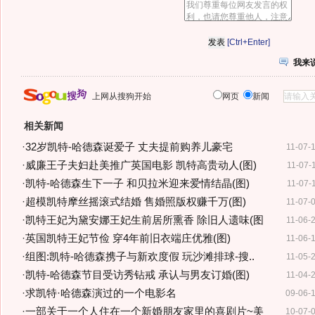
[Ctrl+Enter]
我来
上网从搜狗开始
网页
新闻
相关新闻
·
32岁凯特-哈德森诞爱子 丈夫提前购养儿豪宅
11-07-
·
威廉王子夫妇赴美推广英国电影 凯特高贵动人(图)
11-07-
·
凯特-哈德森生下一子 和贝拉米迎来爱情结晶(图)
11-07-
·
超模凯特摩丝摇滚式结婚 售婚照版权赚千万(图)
11-07-
·
凯特王妃为黛安娜王妃生前居所熏香 除旧人遗味(图
11-06-
·
英国凯特王妃节俭 穿4年前旧衣端庄优雅(图)
11-06-
·
组图:凯特-哈德森携子与新欢度假 玩沙滩排球-搜..
11-05-
·
凯特-哈德森节目受访秀钻戒 承认与男友订婚(图)
11-04-
·
求凯特·哈德森演过的一个电影名
09-06-
·
一部关于一个人住在一个新婚朋友家里的喜剧片~美
10-07-