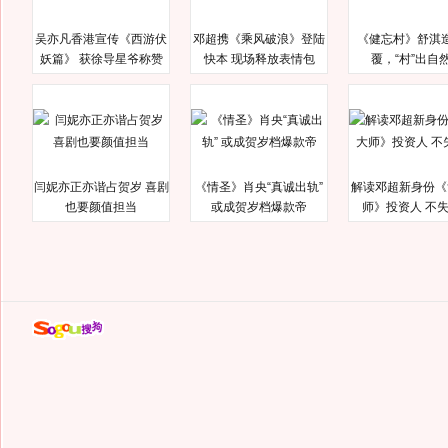
吴亦凡香港宣传《西游伏
邓超携《乘风破浪》登陆
《健忘村》舒淇
妖篇》 获徐导星爷称赞
快本 现场释放表情包
覆，“村”出自
闫妮亦正亦谐占贺岁 喜剧
《情圣》肖央“真诚出轨”
解读邓超新身份《
也要颜值担当
或成贺岁档爆款帝
师》投资人 不