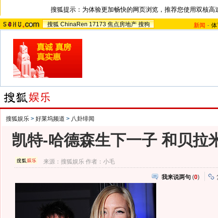
搜狐提示：为体验更加畅快的网页浏览，推荐您使用双核高
搜狐
ChinaRen
17173
焦点房地产
搜狗
新闻
-
体
搜狐娱乐
>
好莱坞频道
>
八卦绯闻
凯特-哈德森生下一子 和贝拉
来源：
搜狐娱乐
作者：小毛
我来说两句
(
0
)