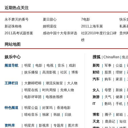
近期热点关注
永不磨灭的番号
夏日甜心
7电影
快乐
新还珠格格
姚明退役
2011上海车展
私募
2011高考试题答案
感动中国十大母亲评选
社区2010年度行业口碑
贵州
榜
网站地图
娱乐中心
搜狐
|
ChinaRen
|
焦
频道导航
|
明星
|
电影
|
电视
|
音乐
|
戏剧
新闻
|
军事
|
公益
|
|
娱乐播报
|
高清影视
|
社区
|
博客
财经
|
股票
|
理财
|
汽车
|
购车
|
家居
|
王牌栏目
|
大鹏嘚吧嘚
|
潮流实验室
|
大人物
|
明星在线
|
时尚周报
|
先锋人物
女人
|
母婴
|
新娘
|
|
电影评审团
|
电视收视榜
旅游
|
天气
|
健康
|
IT
|
数码
|
手机
|
特色频道
|
明星公益
|
好莱坞
|
香港电影
|
嘻哈音乐
|
独家
|
韩娱
|
日娱
博客
|
圈子
|
邮箱
|
天龙
|
鹿鼎记
|
短信
资料库
|
明星库
|
影视库
|
专题库
|
图片库