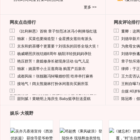
更多 >>
网友点击排行
网友评论排行
1
1
《比利林恩》首映 章子怡范冰冰冯小刚捧场红毯
董卿：这两
2
2
独家：买菜也要拗造型！金星携女逛街有派头
刘德华新片
3
3
京东和奶茶哪个更重要？刘强东的回答全场大笑！
为救母女俩
4
4
杨威晒照庆祝结婚8周年 杨阳洋轻抚妈妈孕肚
刘德华扮邋
5
5
艳压群芳！唐嫣修身长裙现身活动 仙气儿足
章子怡斥港
6
6
独家：姚晨带小土豆逛商场 购置产后新衣
律师：于正
7
7
成都风味！张靓颖冯轲曝婚纱照 吃串串打麻将
王力宏否认
8
8
接地气！阔太熊黛林打扮休闲逛街买厕所泵
王刚自曝7
9
9
台媒:40
马蓉离婚后，砸1000万人民币给媒体要求删掉这照片
10
10
甜到腻！黄晓明上海庆生 Baby挺孕肚送蛋糕
陈冠希：假
娱乐·大视野