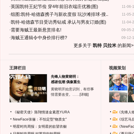
·
英国凯特王妃节俭 穿4年前旧衣端庄优雅(图)
11-06-
·
组图:凯特-哈德森携子与新欢度假 玩沙滩排球-搜..
11-05-
·
凯特-哈德森节目受访秀钻戒 承认与男友订婚(图)
11-04-
·
需要海贼王最新悬赏排名!
09-05-
·
海贼王通辑令中身价排行榜?
09-12-
更多关于
凯特 贝拉米
的新闻>
王牌栏目
视频策划
先锋人物黄晓明：
感谢低潮 偶像重生
黄晓明开始意识到，有些事
情需要改变。……
[详细]
《秘密天使》陈翔情迷金素恩YURA
《先锋人
NewFace张俪：不怕定型“物质女”
《综艺马
明星时尚周报：女明星的欲望衣橱
《NewF
日韩时尚周报
好莱坞街拍周报
《夏日甜