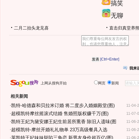
搞笑
无聊
二月二抬头龙见喜
直击归真堂养
[Ctrl+Enter]
我来
上网从搜狗开始
网页
新闻
相关新闻
·
凯特-哈德森和贝拉米订婚 将二度步入婚姻殿堂(图)
11-04-
·
超模凯特摩丝摇滚式结婚 售婚照版权赚千万(图)
11-07-
·
凯特王妃为黛安娜王妃生前居所熏香 除旧人遗味(图
11-06-
·
超模凯特-摩丝开婚礼礼物单 23万高级餐具入选
11-06-
·
英凯特王妃妹妹疑陷三角恋 新男友身价超百亿(图)
11-06-