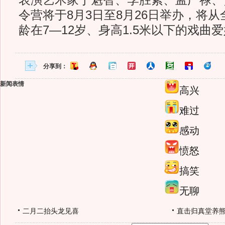
表演艺术家于魁智、李胜素、孟广禄、
令营将于8月3日至8月26日举办，将
龄在7—12岁、身高1.5米以下的戏曲
分享到：
新闻表情
高兴
难过
感动
愤怒
搞笑
无聊
二月二抬头龙见喜
直击归真堂养