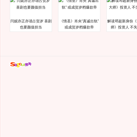
闫妮亦正亦谐占贺岁 喜剧
《情圣》肖央“真诚出轨”
解读邓超新身份《
也要颜值担当
或成贺岁档爆款帝
师》投资人 不