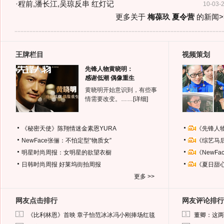
·
程前,潘长江,吴琼反串 红灯记
10-03-
更多关于
梅葆玖 夏令营
的新闻>
王牌栏目
视频策划
先锋人物黄晓明：
感谢低潮 偶像重生
黄晓明开始意识到，有些事
情需要改变。……
[详细]
《秘密天使》陈翔情迷金素恩YURA
《先锋人
NewFace张俪：不怕定型“物质女”
《综艺马
明星时尚周报：女明星的欲望衣橱
《NewF
日韩时尚周报
好莱坞街拍周报
《夏日甜
更多 >>
网友点击排行
网友评论排行
1
1
《比利林恩》首映 章子怡范冰冰冯小刚捧场红毯
董卿：这两