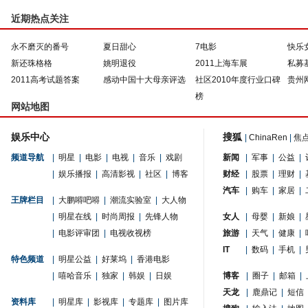
近期热点关注
永不磨灭的番号
夏日甜心
7电影
快乐
新还珠格格
姚明退役
2011上海车展
私募
2011高考试题答案
感动中国十大母亲评选
社区2010年度行业口碑
贵州
榜
网站地图
娱乐中心
搜狐
|
ChinaRen
|
焦
频道导航
|
明星
|
电影
|
电视
|
音乐
|
戏剧
新闻
|
军事
|
公益
|
|
娱乐播报
|
高清影视
|
社区
|
博客
财经
|
股票
|
理财
|
汽车
|
购车
|
家居
|
王牌栏目
|
大鹏嘚吧嘚
|
潮流实验室
|
大人物
|
明星在线
|
时尚周报
|
先锋人物
女人
|
母婴
|
新娘
|
|
电影评审团
|
电视收视榜
旅游
|
天气
|
健康
|
IT
|
数码
|
手机
|
特色频道
|
明星公益
|
好莱坞
|
香港电影
|
嘻哈音乐
|
独家
|
韩娱
|
日娱
博客
|
圈子
|
邮箱
|
天龙
|
鹿鼎记
|
短信
资料库
|
明星库
|
影视库
|
专题库
|
图片库