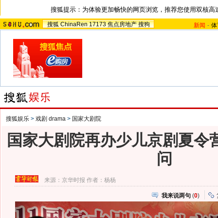
搜狐提示：为体验更加畅快的网页浏览，推荐您使用双核高
搜狐
ChinaRen
17173
焦点房地产
搜狗
新闻
-
体
搜狐娱乐
>
戏剧 drama
>
国家大剧院
国家大剧院再办少儿京剧夏令营
问
来源：
京华时报
作者：杨杨
我来说两句
(
0
)