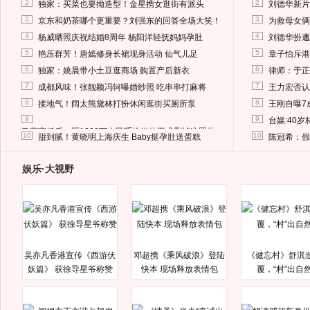
2
2
独家：买菜也要拗造型！金星携女逛街有派头
刘德华新片
3
3
京东和奶茶哪个更重要？刘强东的回答全场大笑！
为救母女俩
4
4
杨威晒照庆祝结婚8周年 杨阳洋轻抚妈妈孕肚
刘德华扮邋
5
5
艳压群芳！唐嫣修身长裙现身活动 仙气儿足
章子怡斥港
6
6
独家：姚晨带小土豆逛商场 购置产后新衣
律师：于正
7
7
成都风味！张靓颖冯轲曝婚纱照 吃串串打麻将
王力宏否认
8
8
接地气！阔太熊黛林打扮休闲逛街买厕所泵
王刚自曝7
9
9
台媒:40
马蓉离婚后，砸1000万人民币给媒体要求删掉这照片
10
10
甜到腻！黄晓明上海庆生 Baby挺孕肚送蛋糕
陈冠希：假
娱乐·大视野
吴亦凡香港宣传《西游伏
邓超携《乘风破浪》登陆
《健忘村》舒淇
妖篇》 获徐导星爷称赞
快本 现场释放表情包
覆，“村”出自