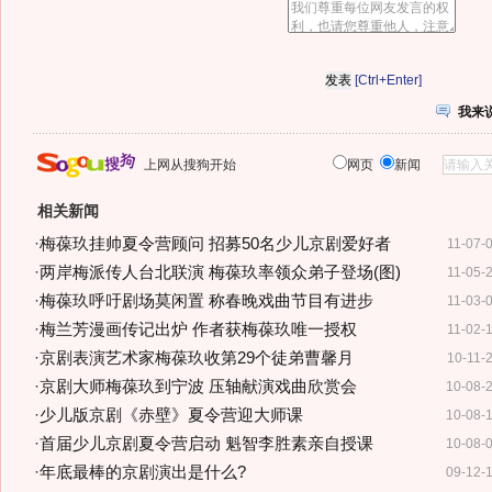
[Ctrl+Enter]
我来
上网从搜狗开始
网页
新闻
相关新闻
·
梅葆玖挂帅夏令营顾问 招募50名少儿京剧爱好者
11-07-
·
两岸梅派传人台北联演 梅葆玖率领众弟子登场(图)
11-05-
·
梅葆玖呼吁剧场莫闲置 称春晚戏曲节目有进步
11-03-
·
梅兰芳漫画传记出炉 作者获梅葆玖唯一授权
11-02-
·
京剧表演艺术家梅葆玖收第29个徒弟曹馨月
10-11-
·
京剧大师梅葆玖到宁波 压轴献演戏曲欣赏会
10-08-
·
少儿版京剧《赤壁》夏令营迎大师课
10-08-
·
首届少儿京剧夏令营启动 魁智李胜素亲自授课
10-08-
·
年底最棒的京剧演出是什么?
09-12-