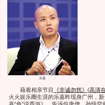
乐嘉
藉着相亲节目
《非诚勿扰》
(
高清
火火娱乐圈生涯的乐嘉昨现身广州，新
嘉“色”说西游》，告诉你唐僧、孙悟空