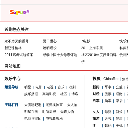
近期热点关注
永不磨灭的番号
夏日甜心
7电影
快乐
新还珠格格
姚明退役
2011上海车展
私募
2011高考试题答案
感动中国十大母亲评选
社区2010年度行业口碑
贵州
榜
网站地图
娱乐中心
搜狐
|
ChinaRen
|
焦
频道导航
|
明星
|
电影
|
电视
|
音乐
|
戏剧
新闻
|
军事
|
公益
|
|
娱乐播报
|
高清影视
|
社区
|
博客
财经
|
股票
|
理财
|
汽车
|
购车
|
家居
|
王牌栏目
|
大鹏嘚吧嘚
|
潮流实验室
|
大人物
|
明星在线
|
时尚周报
|
先锋人物
女人
|
母婴
|
新娘
|
|
电影评审团
|
电视收视榜
旅游
|
天气
|
健康
|
IT
|
数码
|
手机
|