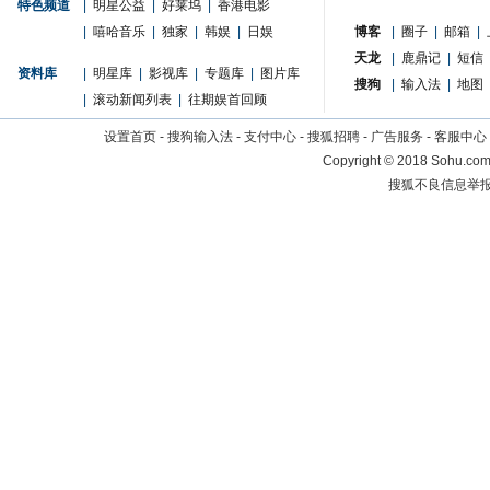
特色频道
|
明星公益
|
好莱坞
|
香港电影
|
嘻哈音乐
|
独家
|
韩娱
|
日娱
博客
|
圈子
|
邮箱
|
天龙
|
鹿鼎记
|
短信
资料库
|
明星库
|
影视库
|
专题库
|
图片库
搜狗
|
输入法
|
地图
|
滚动新闻列表
|
往期娱首回顾
设置首页
-
搜狗输入法
-
支付中心
-
搜狐招聘
-
广告服务
-
客服中心
Copyright
©
2018 Sohu.com 
搜狐不良信息举