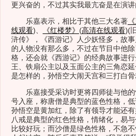
更兴奋的，不过其实我最亢奋是在演讲
乐嘉表示，相比于其他三大名著
《
线观看
)
、
《红楼梦》
(
高清在线观看
)
(
浒传》，《西游记》人少妖怪多，故事
的人物没有那么多，不过在节目中他除
格，还会就《西游记》的经典故事进行
王、铁扇公主以及玉面公主的三角恋延
是怎样的，孙悟空大闹天宫和三打白骨
乐嘉接受采访时更将四师徒与他的
号入座，称唐僧是典型的蓝色性格，低
孙悟空是黄加红，除了有领导才能还有
八戒是典型的红色性格，情绪化，易与
比较好玩；而沙僧是绿色性格，不急不