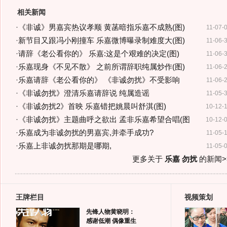
相关新闻
·
《非诚》男嘉宾热议孝顺 黄菡暗指乐嘉不成熟(图)
11-07-
·
新节目又跟冯小刚撞车 乐嘉微博曝录制难度大(图)
11-06-
·
请辞《老公看你的》 乐嘉:这是个艰难的决定(图)
11-06-
·
乐嘉现身《不见不散》 之前所谓辞职纯属炒作(图)
11-06-
·
乐嘉请辞《老公看你的》 《非诚勿扰》不受影响
11-06-
·
《非诚勿扰》澄清乐嘉请辞说 纯属造谣
11-05-
·
《非诚勿扰2》首映 乐嘉错把姚晨叫舒淇(图)
10-12-
·
《非诚勿扰》主题曲呼之欲出 孟非乐嘉希望合唱(图
10-12-
·
乐嘉成为非诚勿扰的男嘉宾,并牵手成功?
11-05-
·
乐嘉上非诚勿扰那期是哪期,
11-05-
更多关于
乐嘉 勿扰
的新闻>
王牌栏目
视频策划
先锋人物黄晓明：
感谢低潮 偶像重生