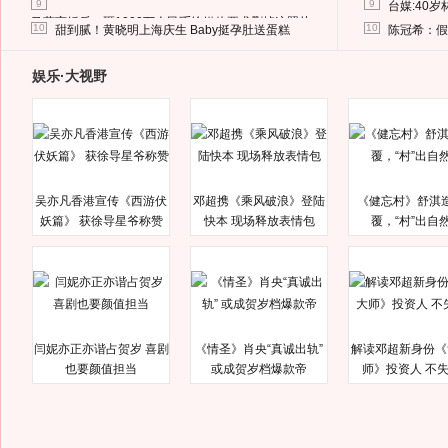
9
9
台媒:40
马蓉离婚后，砸1000万人民币给媒体要求删掉这照片
10
10
甜到腻！黄晓明上海庆生 Baby挺孕肚送蛋糕
陈冠希：假
娱乐·大视野
吴亦凡香港宣传《西游伏
邓超携《乘风破浪》登陆
《健忘村》舒淇
妖篇》 获徐导星爷称赞
快本 现场释放表情包
覆，“村”出自
闫妮亦正亦谐占贺岁 喜剧
《情圣》肖央“真诚出轨”
解读邓超新身份《
也要颜值担当
或成贺岁档爆款帝
师》投资人 不