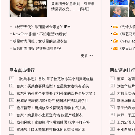
黄晓明开始意识到，有些事
情需要改变。……
[详细]
《秘密天使》陈翔情迷金素恩YURA
《先锋人
NewFace张俪：不怕定型“物质女”
《综艺马
明星时尚周报：女明星的欲望衣橱
《NewF
日韩时尚周报
好莱坞街拍周报
《夏日甜
更多 >>
网友点击排行
网友评论排行
1
1
《比利林恩》首映 章子怡范冰冰冯小刚捧场红毯
董卿：这两
2
2
独家：买菜也要拗造型！金星携女逛街有派头
刘德华新片
3
3
京东和奶茶哪个更重要？刘强东的回答全场大笑！
为救母女俩
4
4
杨威晒照庆祝结婚8周年 杨阳洋轻抚妈妈孕肚
刘德华扮邋
5
5
艳压群芳！唐嫣修身长裙现身活动 仙气儿足
章子怡斥港
6
6
独家：姚晨带小土豆逛商场 购置产后新衣
律师：于正
7
7
成都风味！张靓颖冯轲曝婚纱照 吃串串打麻将
王力宏否认
8
8
接地气！阔太熊黛林打扮休闲逛街买厕所泵
王刚自曝7