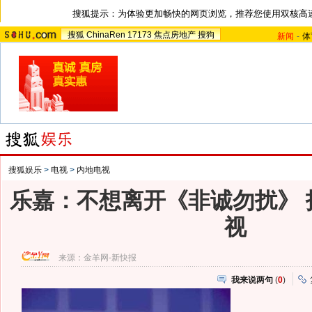
搜狐提示：为体验更加畅快的网页浏览，推荐您使用双核高
搜狐
ChinaRen
17173
焦点房地产
搜狗
新闻
-
体
搜狐娱乐
>
电视
>
内地电视
乐嘉：不想离开《非诚勿扰》 
视
来源：
金羊网-新快报
我来说两句
(
0
)