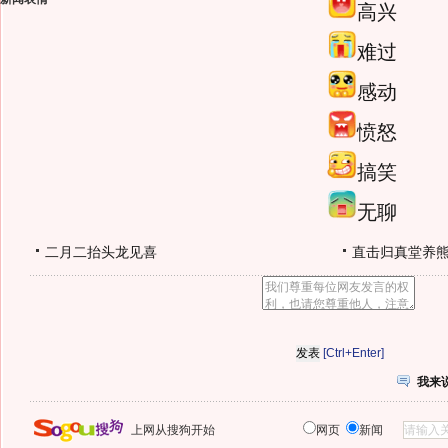
高兴
难过
感动
愤怒
搞笑
无聊
二月二抬头龙见喜
直击归真堂养
[Ctrl+Enter]
我来
上网从搜狗开始
网页
新闻