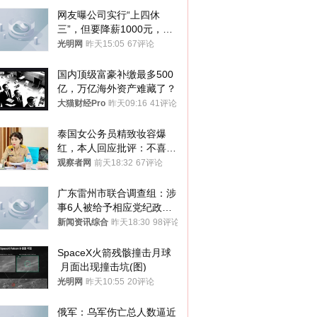
网友曝公司实行“上四休
三”，但要降薪1000元，不
接受只能辞职
光明网
昨天15:05
67评论
国内顶级富豪补缴最多500
亿，万亿海外资产难藏了？
大猫财经Pro
昨天09:16
41评论
泰国女公务员精致妆容爆
红，本人回应批评：不喜欢
就别看
观察者网
前天18:32
67评论
广东雷州市联合调查组：涉
事6人被给予相应党纪政务
处分和组织处理
新闻资讯综合
昨天18:30
98评论
SpaceX火箭残骸撞击月球
 月面出现撞击坑(图)
光明网
昨天10:55
20评论
俄军：乌军伤亡总人数逼近