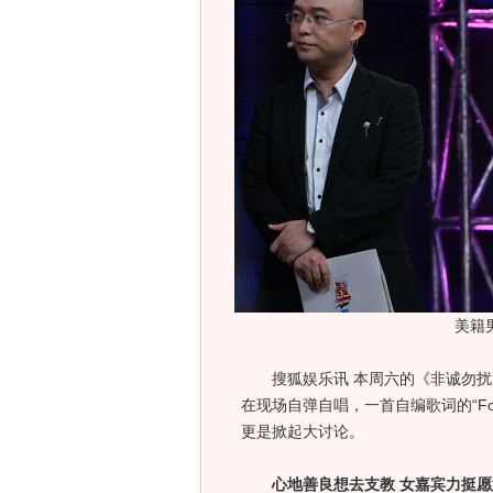
美籍
搜狐娱乐讯 本周六的《非诚勿扰
在现场自弹自唱，一首自编歌词的“For
更是掀起大讨论。
心地善良想去支教 女嘉宾力挺愿