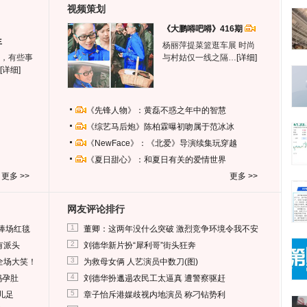
视频策划
《大鹏嘚吧嘚》416期
生
杨丽萍提菜篮逛车展 时尚
，有些事
与村姑仅一线之隔…
[详细]
[详细]
《先锋人物》：黄磊不惑之年中的智慧
《综艺马后炮》陈柏霖曝初吻属于范冰冰
《NewFace》：《北爱》导演续集玩穿越
《夏日甜心》：和夏日有关的爱情世界
更多 >>
更多 >>
网友评论排行
1
捧场红毯
董卿：这两年没什么突破 激烈竞争环境令我不安
2
有派头
刘德华新片扮“犀利哥”街头狂奔
3
全场大笑！
为救母女俩 人艺演员中数刀(图)
4
妈孕肚
刘德华扮邋遢农民工太逼真 遭警察驱赶
5
儿足
章子怡斥港媒歧视内地演员 称刁钻势利