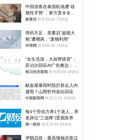
中国游客在泰国机场遭“歧
视性手势”，泰方责令全面
调查，对责任人采取最严厉
新黄河
昨天09:00
75评论
处分
弹药不足，美重启“超级大
炮”遭嘲讽：“废物利用”
环球网
昨天06:56
74评论
“女生洗澡，大叔帮搓背”，
苏泊尔回应AI广告擦边：视
频全下架，已强化内容管理
每日经济新闻
昨天00:04
38评论
与审核
献血屋暴雨时阻拦群众入内
避雨？山西忻州血站回应
中国新闻网
昨天11:01
23评论
每4个劳动力养1个老人，养
老床位“三连降”|晋观医养
第一财经
前天19:48
66评论
伊朗总统：最高领袖决策过