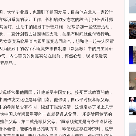
，大学毕业后，也回到了祖国发展，目前他在北京一家设计
方标识系统的设计工作。长相酷似安志杰的段涵丁担任设计师
为其留灯。生活中的段涵丁乐善好施，经常参加一些慈善活动，
示，一直计划着去贫困地区支教，如果有时间就像付诸行动。
2号女嘉宾马晓星直言跟男嘉宾志同道合，想和他一起去灾区帮
因为段涵丁的名字和近期热播自制剧《新拯救》中的男主角韩
帅气、内心善良的男嘉宾站在眼前，怦然心动，现场浪漫表
罗晶晶”。
母经常带他回国，让他感受中国文化。接受西式教育的他，
中国传统文化也是耳濡目染。他强调，自己平时很孝顺父母。
中的孝顺是否有不同，段涵丁很难说清，这也引起了场上关于
认为中国式孝顺最重要的一点就是遵从父母。”乐嘉赞同黄菡的
够赡养父母，第二就是顺从父母。”而孝顺究竟是有条件遵从还
母不会错，能够给自己指明方向，即便观点存在冲突时，也宁