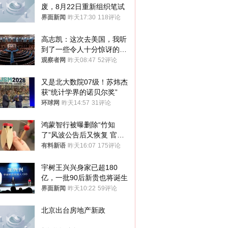
废，8月22日重新组织笔试
界面新闻
昨天17:30
118评论
高志凯：这次去美国，我听
到了一些令人十分惊讶的消
息
观察者网
昨天08:47
52评论
又是北大数院07级！苏炜杰
获“统计学界的诺贝尔奖”
环球网
昨天14:57
31评论
鸿蒙智行被曝删除“竹知
了”风波公告后又恢复 官媒
曾力挺：劝华为要大度的，
有料新语
昨天16:07
175评论
你们适不适合？
宇树王兴兴身家已超180
亿，一批90后新贵也将诞生
界面新闻
昨天10:22
59评论
北京出台房地产新政