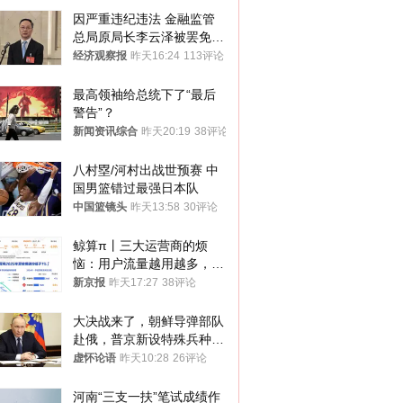
因严重违纪违法 金融监管
总局原局长李云泽被罢免全
国人大代表
经济观察报
昨天16:24
113评论
最高领袖给总统下了“最后
警告”？
新闻资讯综合
昨天20:19
38评论
八村塁/河村出战世预赛 中
国男篮错过最强日本队
中国篮镜头
昨天13:58
30评论
鲸算π丨三大运营商的烦
恼：用户流量越用越多，收
入却越来越少
新京报
昨天17:27
38评论
大决战来了，朝鲜导弹部队
赴俄，普京新设特殊兵种，
76岁老将扛旗
虚怀论语
昨天10:28
26评论
河南“三支一扶”笔试成绩作