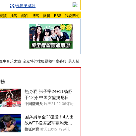
QQ高速浏览器
视频
-
播客
-
邮件
-
博客
-
微博
-
BBS
-
我说两句
红牛音乐之旅
金立特约搜狐视频年度盛典
男人帮
评榜
热身赛-张子宇24+11杨舒
予12分 中国女篮擒尼日利
亚
中国篮镜头
昨天21:22
36评论
国乒男单全军覆没！4人出
战WTT横滨冠军赛均无缘
八强
搜狐体育
昨天18:45
79评论