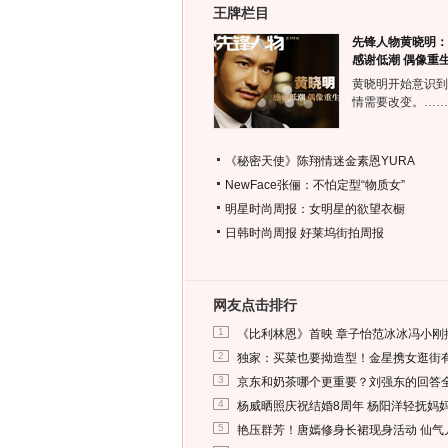
王牌栏目
先锋人物黄晓明：
感谢低潮 偶像重
黄晓明开始意识到
情需要改变。……
《秘密天使》陈翔情迷金素恩YURA
NewFace张俪：不怕定型“物质女”
明星时尚周报：女明星的欲望衣橱
日韩时尚周报
好莱坞街拍周报
网友点击排行
1
《比利林恩》首映 章子怡范冰冰冯小刚
2
独家：买菜也要拗造型！金星携女逛街
3
京东和奶茶哪个更重要？刘强东的回答
4
杨威晒照庆祝结婚8周年 杨阳洋轻抚妈
5
艳压群芳！唐嫣修身长裙现身活动 仙气