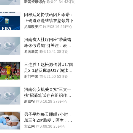
新闻资讯综合
昨天21:34
43评论
阿根廷足协致函因凡蒂诺：
正确道路是继续在您领导下
足坛欧美汇
昨天08:16
56评论
河南省人社厅回应“带薪错
峰休假通知”引关注：表述
不够准确，待修改后印发
界面新闻
昨天15:41
38评论
三连胜！赵松源传射U17国
足2-1勒沃库森U17 淘汰赛
将战河床
射门中国
前天21:50
53评论
河南公安机关查实“三支一
扶”招募笔试存在组织作弊
犯罪行为
新京报
昨天16:28
279评论
男子平均每天睡眠7小时，
却三年2次脑梗，医生：这
样睡觉更伤身
大众网
昨天09:36
25评论