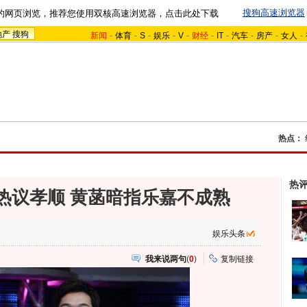
搜狗高速浏览器
的网页浏览，推荐您使用双核高速浏览器，点击此处下载
地产
搜狗
新闻
-
体育
-
S
-
娱乐
-
V
-
财经
-
IT
-
汽车
-
房产
-
女人
-
热点：
热
热议孝顺 黄菡暗指乐嘉不成熟
娱乐头条
我来说两句
(
0
)
复制链接