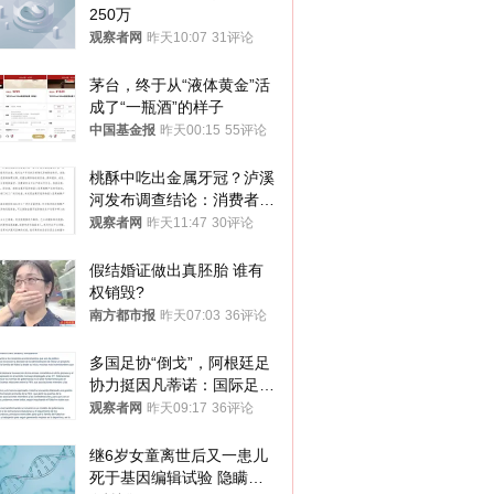
250万
观察者网
昨天10:07
31评论
茅台，终于从“液体黄金”活
成了“一瓶酒”的样子
中国基金报
昨天00:15
55评论
桃酥中吃出金属牙冠？泸溪
河发布调查结论：消费者已
澄清，所发视频情况不属实
观察者网
昨天11:47
30评论
假结婚证做出真胚胎 谁有
权销毁?
南方都市报
昨天07:03
36评论
多国足协“倒戈”，阿根廷足
协力挺因凡蒂诺：国际足联
今后应继续在其领导下前行
观察者网
昨天09:17
36评论
继6岁女童离世后又一患儿
死于基因编辑试验 隐瞒一