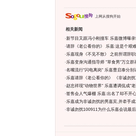
上网从搜狗开始
相关新闻
·
新节目又跟冯小刚撞车 乐嘉微博曝录
·
请辞《老公看你的》 乐嘉:这是个艰难
·
乐嘉现身《不见不散》 之前所谓辞职
·
乐嘉变身沟通指导师 "草食男"万立群再
·
名嘴流行"闪电离岗" 乐嘉曹启泰分别
·
乐嘉请辞《老公看你的》 《非诚勿扰
·
赵忠祥现"动物世界" 乐嘉遭调侃成"老狐
·
签售会人气爆棚 乐嘉:出名了却不开心
·
乐嘉成为非诚勿扰的男嘉宾,并牵手成
·
非诚勿扰100911为什么乐嘉会说最