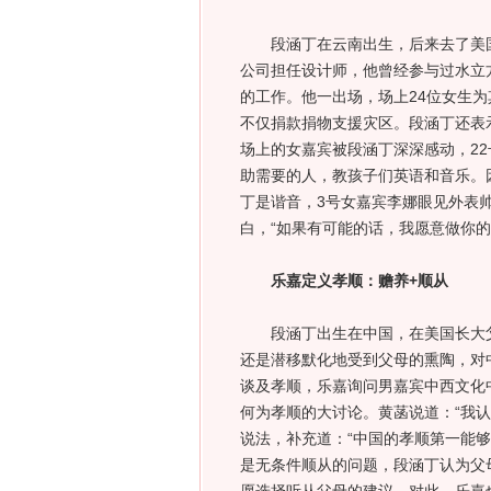
段涵丁在云南出生，后来去了美国
公司担任设计师，他曾经参与过水立
的工作。他一出场，场上24位女生
不仅捐款捐物支援灾区。段涵丁还表
场上的女嘉宾被段涵丁深深感动，2
助需要的人，教孩子们英语和音乐。
丁是谐音，3号女嘉宾李娜眼见外表
白，“如果有可能的话，我愿意做你的
乐嘉定义孝顺：赡养+顺从
段涵丁出生在中国，在美国长大父
还是潜移默化地受到父母的熏陶，对
谈及孝顺，乐嘉询问男嘉宾中西文化
何为孝顺的大讨论。黄菡说道：“我
说法，补充道：“中国的孝顺第一能
是无条件顺从的问题，段涵丁认为父