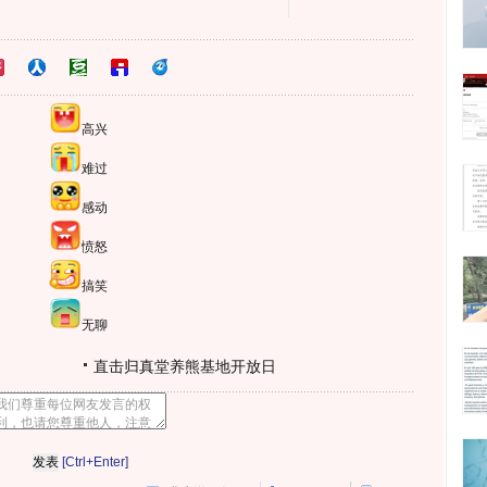
高兴
难过
感动
愤怒
搞笑
无聊
直击归真堂养熊基地开放日
[Ctrl+Enter]