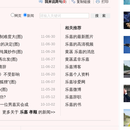
我来说两句
(
0
)
复制链接
打印
网页
新闻
相关推荐
制难度大(图)
乐嘉的最新图片
11-06-30
的决定(图)
乐嘉的高清视频
11-06-30
纯属炒作(图)
黄菡 乐嘉的消息
11-06-28
出发(图)
黄菡孟非乐嘉
11-06-27
请辞
乐嘉博客
11-06-22
》不受影响
乐嘉个人资料
11-06-20
狸"(图)
乐嘉珍爱网
11-06-07
(图)
乐嘉微博
11-05-28
功?
乐嘉辞职
11-05-12
后一位男嘉宾会成
乐嘉的书
10-10-02
更多关于
乐嘉 孝顺
的新闻>>