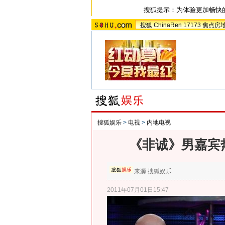
搜狐提示：为体验更加畅快
搜狐
ChinaRen
17173
焦点房
搜狐娱乐
>
电视
>
内地电视
《非诚》男嘉宾
来源:
搜狐娱乐
2011年07月01日15:47