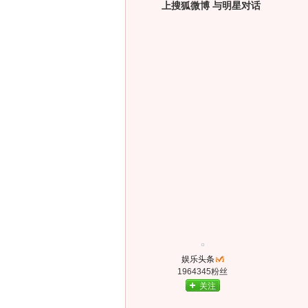
上搜狐微博 与明星对话
娱乐头条
1964345粉丝
关注