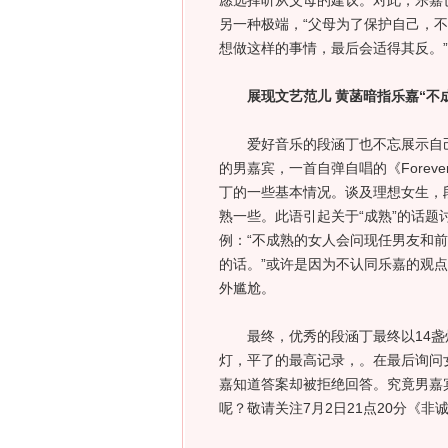
愿选择听从父母的建议。对此，乐嘉
另一种极端，“父母为了保护自己，
想做这样的事情，最后会适得其反。”
展现文艺范儿 黄菡暗指乐嘉“不
爱好音乐的段涵丁也不忘展示自己的
的男嘉宾，一首自弹自唱的《Forev
丁的一些基本情况。谈及理想女生，
熟一些。此语引起关于“成熟”的话
例：“不成熟的女人会问现任男友和
的话。”或许是因为不认同乐嘉的观点
外尴尬。
最终，优秀的段涵丁最终以14盏
灯，平了的最高记录，。在最后询问
嘉知道答案却被拒绝回答。究竟男嘉
呢？敬请关注7月2日21点20分《非