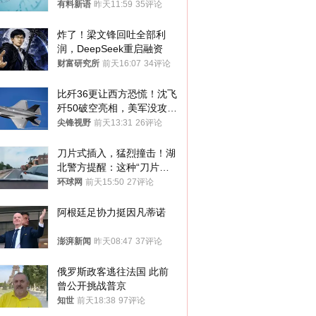
年才对外披露
有料新语
昨天11:59
35评论
炸了！梁文锋回吐全部利
润，DeepSeek重启融资
财富研究所
前天16:07
34评论
比歼36更让西方恐慌！沈飞
歼50破空亮相，美军没攻克
的技术被拿下
尖锋视野
前天13:31
26评论
刀片式插入，猛烈撞击！湖
北警方提醒：这种“刀片超
车”，太危险了
环球网
前天15:50
27评论
阿根廷足协力挺因凡蒂诺
澎湃新闻
昨天08:47
37评论
俄罗斯政客逃往法国 此前
曾公开挑战普京
知世
前天18:38
97评论