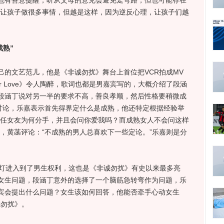
也有善意提醒，听从父母的意见会避免走弯路，但也可能存在
不让孩子做很多事情，但越是这样，因为逆反心理，让孩子们越
成熟”
文艺范儿，他是《非诚勿扰》舞台上首位把VCR拍成MV
er Love》令人陶醉，歌词也都是男嘉宾写的，大概介绍了段涵
段涵丁说对另一半的要求不高，善良孝顺，然后性格要稍微成
题讨论，乐嘉表示首先得界定什么是成熟，他还特定根据经验举
前任女友为何分手，并且会问你爱我吗？而成熟女人不会问这样
，黄菡评论：“不成熟的男人总喜欢下一些定论。”乐嘉则是分
灯进入到了男生权利，这也是《非诚勿扰》有史以来最多亮
女生问题，段涵丁意外的选择了一个脑筋急转弯作为问题，乐
宾会提出什么问题？女生该如何回答，他能否牵手心动女生
诚勿扰》。