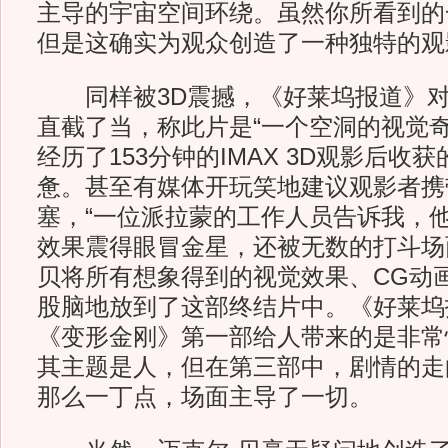
主导的宇宙空间环绕。虽然你所看到的
但是这确实为观众创造了一种独特的观
同样被3D震撼，《好莱坞报道》对
直截了当，称此片是“一个空洞的视觉奇
经历了153分钟的IMAX 3D观影后收
惫。甚至有媒体开玩笑地建议观影者携
塞，“一位派拉蒙的工作人员告诉我，他
效果震得眼冒金星，还被无数的打斗场面
贝将所有想象得到的视觉效果、CG动
股脑地放到了这部终结片中。《好莱坞
《变形金刚》第一部给人带来的是非常
其主题是人，但在第三部中，剧情的走
那么一丁点，场面主导了一切。