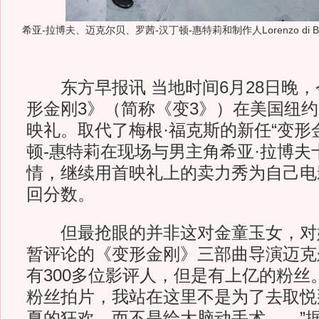
希亚-拉博夫、迈克尔贝、罗茜-汉丁顿-惠特莉和制作人Lorenzo di Bon
东方早报讯 当地时间6月28日晚，
形金刚3》（简称《变3》）在美国纽
映礼。取代了梅根·福克斯的新任“变形
顿-惠特莉在现场与男主角希亚·拉博夫
情，继续用首映礼上的卖力秀为自己电
回分数。
但最抢眼的并非这对金童玉女，对
暂评论的《变形金刚》三部曲导演迈克尔
有300多位影评人，但是有上亿的粉丝
粉丝拍片，我站在这里不是为了去取悦那
夏的狂欢，而不是给大脑动手术……”据