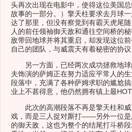
头再次出现在电影中，使得这位美国总
故事的一部分。）擎天柱要求去月球一
达了那里，但没有察觉到有霸天虎尾随
人的前任领袖御天敌和通往空间桥的秘
敌带回地球并将其重启，却发现这位前
自己的团队，与威震天有着秘密的协议
另一方面，已经两次成功拯救地球
夫饰演的萨姆正在努力适应平常人的生
段落中，充满了各种萨姆求职的尴尬搞
业上不甚得意，他仍然拥有镇上最HO
此次的高潮段落不再是擎天柱和威
戏，而是三人捉对厮打——另外一位是
的御天敌，这也为整个的结尾打斗桥段