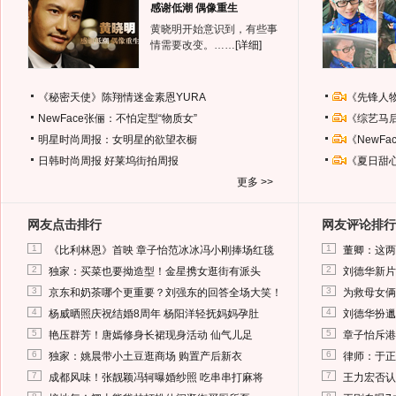
感谢低潮 偶像重生
黄晓明开始意识到，有些事
情需要改变。……
[详细]
《秘密天使》陈翔情迷金素恩YURA
《先锋人
NewFace张俪：不怕定型“物质女”
《综艺马
明星时尚周报：女明星的欲望衣橱
《NewF
日韩时尚周报
好莱坞街拍周报
《夏日甜
更多 >>
网友点击排行
网友评论排行
1
1
《比利林恩》首映 章子怡范冰冰冯小刚捧场红毯
董卿：这两
2
2
独家：买菜也要拗造型！金星携女逛街有派头
刘德华新片
3
3
京东和奶茶哪个更重要？刘强东的回答全场大笑！
为救母女俩
4
4
杨威晒照庆祝结婚8周年 杨阳洋轻抚妈妈孕肚
刘德华扮邋
5
5
艳压群芳！唐嫣修身长裙现身活动 仙气儿足
章子怡斥港
6
6
独家：姚晨带小土豆逛商场 购置产后新衣
律师：于正
7
7
成都风味！张靓颖冯轲曝婚纱照 吃串串打麻将
王力宏否认