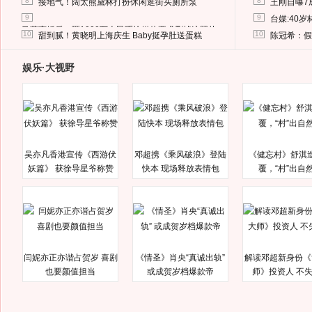
8
8
接地气！阔太熊黛林打扮休闲逛街买厕所泵
王刚自曝7
9
9
台媒:40
马蓉离婚后，砸1000万人民币给媒体要求删掉这照片
10
10
甜到腻！黄晓明上海庆生 Baby挺孕肚送蛋糕
陈冠希：假
娱乐·大视野
吴亦凡香港宣传《西游伏
邓超携《乘风破浪》登陆
《健忘村》舒淇
妖篇》 获徐导星爷称赞
快本 现场释放表情包
覆，“村”出自
闫妮亦正亦谐占贺岁 喜剧
《情圣》肖央“真诚出轨”
解读邓超新身份《
也要颜值担当
或成贺岁档爆款帝
师》投资人 不