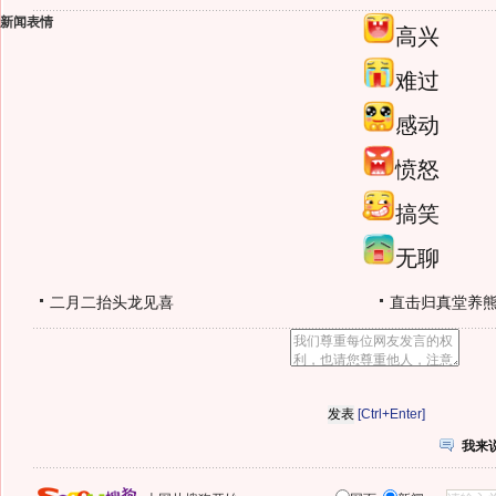
新闻表情
高兴
难过
感动
愤怒
搞笑
无聊
二月二抬头龙见喜
直击归真堂养
[Ctrl+Enter]
我来