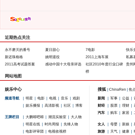
近期热点关注
永不磨灭的番号
夏日甜心
7电影
快乐
新还珠格格
姚明退役
2011上海车展
私募
2011高考试题答案
感动中国十大母亲评选
社区2010年度行业口碑
贵州
榜
网站地图
娱乐中心
搜狐
|
ChinaRen
|
焦
频道导航
|
明星
|
电影
|
电视
|
音乐
|
戏剧
新闻
|
军事
|
公益
|
|
娱乐播报
|
高清影视
|
社区
|
博客
财经
|
股票
|
理财
|
汽车
|
购车
|
家居
|
王牌栏目
|
大鹏嘚吧嘚
|
潮流实验室
|
大人物
|
明星在线
|
时尚周报
|
先锋人物
女人
|
母婴
|
新娘
|
|
电影评审团
|
电视收视榜
旅游
|
天气
|
健康
|