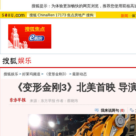
搜狐提示：为体验更加畅快的网页浏览，推荐您使用双核高
搜狐
ChinaRen
17173
焦点房地产
搜狗
新闻
-
体
搜狐娱乐
>
好莱坞频道
>
《变形金刚3》
>
最新动态
《变形金刚3》北美首映 导演
来源：
东方早报
作者：蔡晓玮
我来说两句
(
0
)