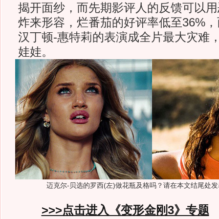
揭开面纱，而先期影评人的反馈可以用
炸来形容，烂番茄的好评率低至36%，
汉丁顿-惠特莉的表演成全片最大灾难
娃娃。
迈克尔-贝选的罗西(左)做花瓶及格吗？请在本文结尾处
>>>点击进入《变形金刚3》专题