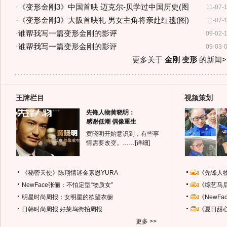
·
《变形金刚3》中国首映 迈克尔-贝学过中国历史(图
11-07-
·
《变形金刚3》大阪首映礼 男女主角将亲赴红毯(图)
11-07-
·
谁帮我写一篇变形金刚的影评
09-02-
·
谁帮我写一篇变形金刚的影评
09-03-
更多关于
金刚 变形
的新闻>
王牌栏目
视频策划
先锋人物黄晓明：
感谢低潮 偶像重生
黄晓明开始意识到，有些事
情需要改变。……
[详细]
《秘密天使》陈翔情迷金素恩YURA
《先锋人
NewFace张俪：不怕定型“物质女”
《综艺马
明星时尚周报：女明星的欲望衣橱
《NewF
日韩时尚周报
好莱坞街拍周报
《夏日甜
更多 >>