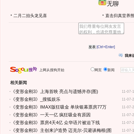
无聊
二月二抬头龙见喜
直击归真堂养
[Ctrl+Enter]
我来
上网从搜狗开始
网页
新闻
相关新闻
·
《变形金刚3》上海首映 亮点与遗憾并存(图)
11-07-
·
《变形金刚3》_搜狐娱乐
11-07-
·
《变形金刚3》IMAX版狂吸金 单块银幕票房77万
11-07-
·
《变形金刚3》一天一亿 疯狂吸金有原因
11-07-
·
《变形金刚3》票房4天4亿 众华语片被迫下线
11-07-
·
《变形金刚3》主创来沪造势 迈克尔-贝避谈梅根(图
11-07-