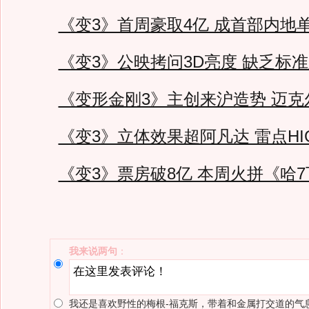
《变3》首周豪取4亿 成首部内地
《变3》公映拷问3D亮度 缺乏标
《变形金刚3》主创来沪造势 迈克
《变3》立体效果超阿凡达 雷点HI
《变3》票房破8亿 本周火拼《哈7
我来说两句
：
我还是喜欢野性的梅根-福克斯，带着和金属打交道的气