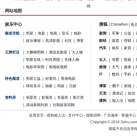
榜
网站地图
娱乐中心
搜狐
|
ChinaRen
|
焦
频道导航
|
明星
|
电影
|
电视
|
音乐
|
戏剧
新闻
|
军事
|
公益
|
|
娱乐播报
|
高清影视
|
社区
|
博客
财经
|
股票
|
理财
|
汽车
|
购车
|
家居
|
王牌栏目
|
大鹏嘚吧嘚
|
潮流实验室
|
大人物
|
明星在线
|
时尚周报
|
先锋人物
女人
|
母婴
|
新娘
|
|
电影评审团
|
电视收视榜
旅游
|
天气
|
健康
|
IT
|
数码
|
手机
|
特色频道
|
明星公益
|
好莱坞
|
香港电影
|
嘻哈音乐
|
独家
|
韩娱
|
日娱
博客
|
圈子
|
邮箱
|
天龙
|
鹿鼎记
|
短信
资料库
|
明星库
|
影视库
|
专题库
|
图片库
搜狗
|
输入法
|
地图
|
滚动新闻列表
|
往期娱首回顾
设置首页
-
搜狗输入法
-
支付中心
-
搜狐招聘
-
广告服务
-
客服中心
Copyright
©
2018 Sohu.com 
搜狐不良信息举