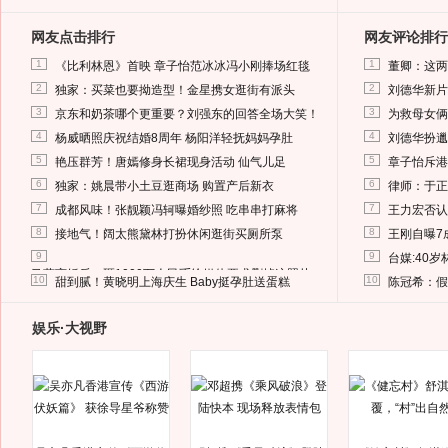
网友点击排行
网友评论排行
1
1
《比利林恩》首映 章子怡范冰冰冯小刚捧场红毯
董卿：这两
2
2
独家：买菜也要拗造型！金星携女逛街有派头
刘德华新片
3
3
京东和奶茶哪个更重要？刘强东的回答全场大笑！
为救母女俩
4
4
杨威晒照庆祝结婚8周年 杨阳洋轻抚妈妈孕肚
刘德华扮邋
5
5
艳压群芳！唐嫣修身长裙现身活动 仙气儿足
章子怡斥港
6
6
独家：姚晨带小土豆逛商场 购置产后新衣
律师：于正
7
7
成都风味！张靓颖冯轲曝婚纱照 吃串串打麻将
王力宏否认
8
8
接地气！阔太熊黛林打扮休闲逛街买厕所泵
王刚自曝7
9
9
台媒:40
马蓉离婚后，砸1000万人民币给媒体要求删掉这照片
10
10
甜到腻！黄晓明上海庆生 Baby挺孕肚送蛋糕
陈冠希：假
娱乐·大视野