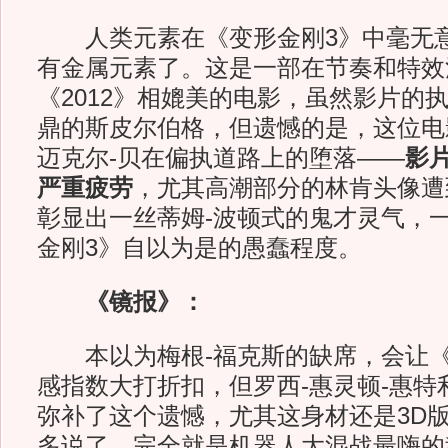
人类元素在《变形金刚3》中毫无意
有金属元素了。这是一部在节奏和特效
《2012》相媲美的电影，虽然影片的
鼎的斯皮尔伯格，但遗憾的是，这位电
迈克尔-贝在偏执道路上的堕落——
影
严重疲劳
，尤其高潮部分的林肯头像遭
彰显出一丝蒂姆-波顿式的鬼才灵气，
金刚3》自以为是的愚蠢程度。
《镜报》：
本以为梅根-福克斯的缺席，会让《
感指数大打折扣，但罗西-惠灵顿-惠特
弥补了这个遗憾，尤其这身材还是3D
多说了，完全就是机器人大混战最嗨的