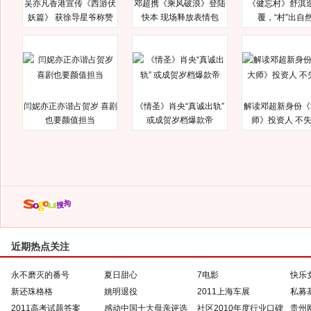
吴亦凡香港宣传《西游伏
邓超携《乘风破浪》登陆
《健忘村》舒淇
妖篇》 获徐导星爷称赞
快本 现场释放表情包
覆，“村”出自
闫妮亦正亦谐占贺岁 喜剧
《情圣》肖央“真诚出轨”
解读邓超新身份《
也要颜值担当
或成贺岁档爆款帝
师》投资人 不
近期热点关注
永不磨灭的番号
夏日甜心
7电影
快乐
新还珠格格
姚明退役
2011上海车展
私募
2011高考试题答案
感动中国十大母亲评选
社区2010年度行业口碑
贵州