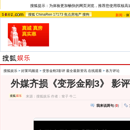
搜狐提示：为体验更加畅快的网页浏览，推荐您使用双核高
搜狐
ChinaRen
17173
焦点房地产
搜狗
新闻
-
体
搜狐娱乐
>
好莱坞频道
>
变形金刚3影评 最全最新资讯 在线观看
>
各方评论
外媒齐损《变形金刚3》 影评
来源：
搜狐娱乐
作者：耷子 牛二
我来说两句
(
0
)