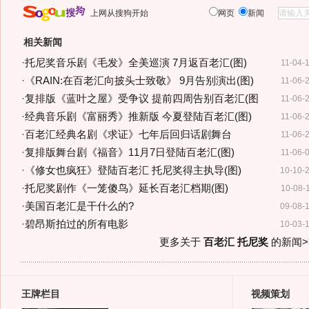
上网从搜狗开始
网页
新闻
相关新闻
·
托尼奖音乐剧《毛发》全美巡演 7月返百老汇(图)
11-04-
·
《RAIN:在百老汇向披头士致敬》 9月告别演出(图)
11-06-
·
复排版《蓝叶之屋》受争议 提前四周告别百老汇(图
11-06-
·
经典音乐剧《富丽秀》推新版 今夏登陆百老汇(图)
11-06-
·
百老汇经典名剧《求证》七年后回归话剧舞台
11-06-
·
复排版舞台剧《福音》11月7日登陆百老汇(图)
11-06-
·
《修女也疯狂》登陆百老汇 托尼奖得主执导(图)
10-10-
·
托尼奖剧作《一笼傻鸟》延长百老汇档期(图)
10-08-
·
美国百老汇是干什么的?
09-08-
·
碧昂斯拍过的所有电影
10-03-
更多关于
百老汇 托尼奖
的新闻>
王牌栏目
视频策划