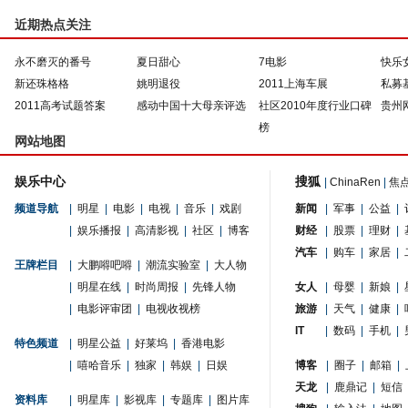
近期热点关注
永不磨灭的番号
夏日甜心
7电影
快乐
新还珠格格
姚明退役
2011上海车展
私募
2011高考试题答案
感动中国十大母亲评选
社区2010年度行业口碑
贵州
榜
网站地图
娱乐中心
搜狐
|
ChinaRen
|
焦
频道导航
|
明星
|
电影
|
电视
|
音乐
|
戏剧
新闻
|
军事
|
公益
|
|
娱乐播报
|
高清影视
|
社区
|
博客
财经
|
股票
|
理财
|
汽车
|
购车
|
家居
|
王牌栏目
|
大鹏嘚吧嘚
|
潮流实验室
|
大人物
|
明星在线
|
时尚周报
|
先锋人物
女人
|
母婴
|
新娘
|
|
电影评审团
|
电视收视榜
旅游
|
天气
|
健康
|
IT
|
数码
|
手机
|
特色频道
|
明星公益
|
好莱坞
|
香港电影
|
嘻哈音乐
|
独家
|
韩娱
|
日娱
博客
|
圈子
|
邮箱
|
天龙
|
鹿鼎记
|
短信
资料库
|
明星库
|
影视库
|
专题库
|
图片库