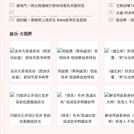
8
8
接地气！阔太熊黛林打扮休闲逛街买厕所泵
王刚自曝7
9
9
台媒:40
马蓉离婚后，砸1000万人民币给媒体要求删掉这照片
10
10
甜到腻！黄晓明上海庆生 Baby挺孕肚送蛋糕
陈冠希：假
娱乐·大视野
吴亦凡香港宣传《西游伏
邓超携《乘风破浪》登陆
《健忘村》舒淇
妖篇》 获徐导星爷称赞
快本 现场释放表情包
覆，“村”出自
闫妮亦正亦谐占贺岁 喜剧
《情圣》肖央“真诚出轨”
解读邓超新身份《
也要颜值担当
或成贺岁档爆款帝
师》投资人 不