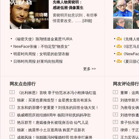
先锋人物黄晓明：
感谢低潮 偶像重生
黄晓明开始意识到，有些事
情需要改变。……
[详细]
《秘密天使》陈翔情迷金素恩YURA
《先锋人
NewFace张俪：不怕定型“物质女”
《综艺马
明星时尚周报：女明星的欲望衣橱
《NewF
日韩时尚周报
好莱坞街拍周报
《夏日甜
更多 >>
网友点击排行
网友评论排行
1
1
《比利林恩》首映 章子怡范冰冰冯小刚捧场红毯
董卿：这两
2
2
独家：买菜也要拗造型！金星携女逛街有派头
刘德华新片
3
3
京东和奶茶哪个更重要？刘强东的回答全场大笑！
为救母女俩
4
4
杨威晒照庆祝结婚8周年 杨阳洋轻抚妈妈孕肚
刘德华扮邋
5
5
艳压群芳！唐嫣修身长裙现身活动 仙气儿足
章子怡斥港
6
6
独家：姚晨带小土豆逛商场 购置产后新衣
律师：于正
7
7
成都风味！张靓颖冯轲曝婚纱照 吃串串打麻将
王力宏否认