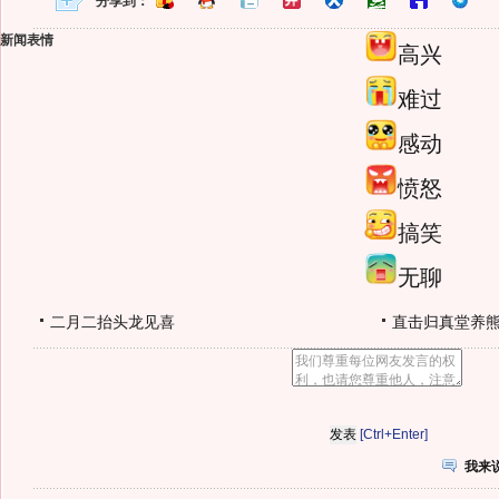
分享到：
新闻表情
高兴
难过
感动
愤怒
搞笑
无聊
二月二抬头龙见喜
直击归真堂养
[Ctrl+Enter]
我来