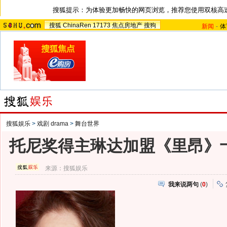
搜狐提示：为体验更加畅快的网页浏览，推荐您使用双核高
搜狐
ChinaRen
17173
焦点房地产
搜狗
新闻
-
体
搜狐娱乐
>
戏剧 drama
>
舞台世界
托尼奖得主琳达加盟《里昂》
来源：
搜狐娱乐
我来说两句
(
0
)