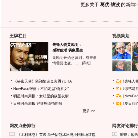
更多关于
葛优 钱波
的新闻>
王牌栏目
视频策划
先锋人物黄晓明：
感谢低潮 偶像重生
黄晓明开始意识到，有些事
情需要改变。……
[详细]
《秘密天使》陈翔情迷金素恩YURA
《先锋人
NewFace张俪：不怕定型“物质女”
《综艺马
明星时尚周报：女明星的欲望衣橱
《NewF
日韩时尚周报
好莱坞街拍周报
《夏日甜
更多 >>
网友点击排行
网友评论排行
1
1
《比利林恩》首映 章子怡范冰冰冯小刚捧场红毯
董卿：这两