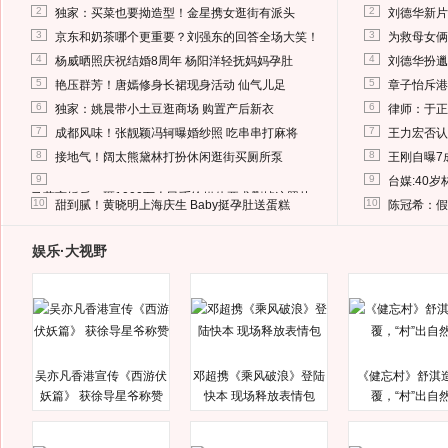
2
2
独家：买菜也要拗造型！金星携女逛街有派头
刘德华新片
3
3
京东和奶茶哪个更重要？刘强东的回答全场大笑！
为救母女俩
4
4
杨威晒照庆祝结婚8周年 杨阳洋轻抚妈妈孕肚
刘德华扮邋
5
5
艳压群芳！唐嫣修身长裙现身活动 仙气儿足
章子怡斥港
6
6
独家：姚晨带小土豆逛商场 购置产后新衣
律师：于正
7
7
成都风味！张靓颖冯轲曝婚纱照 吃串串打麻将
王力宏否认
8
8
接地气！阔太熊黛林打扮休闲逛街买厕所泵
王刚自曝7
9
9
台媒:40
马蓉离婚后，砸1000万人民币给媒体要求删掉这照片
10
10
甜到腻！黄晓明上海庆生 Baby挺孕肚送蛋糕
陈冠希：假
娱乐·大视野
吴亦凡香港宣传《西游伏
邓超携《乘风破浪》登陆
《健忘村》舒淇
妖篇》 获徐导星爷称赞
快本 现场释放表情包
覆，“村”出自