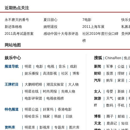
近期热点关注
永不磨灭的番号
夏日甜心
7电影
快乐
新还珠格格
姚明退役
2011上海车展
私募
2011高考试题答案
感动中国十大母亲评选
社区2010年度行业口碑
贵州
榜
网站地图
娱乐中心
搜狐
|
ChinaRen
|
焦
频道导航
|
明星
|
电影
|
电视
|
音乐
|
戏剧
新闻
|
军事
|
公益
|
|
娱乐播报
|
高清影视
|
社区
|
博客
财经
|
股票
|
理财
|
汽车
|
购车
|
家居
|
王牌栏目
|
大鹏嘚吧嘚
|
潮流实验室
|
大人物
|
明星在线
|
时尚周报
|
先锋人物
女人
|
母婴
|
新娘
|
|
电影评审团
|
电视收视榜
旅游
|
天气
|
健康
|
IT
|
数码
|
手机
|
特色频道
|
明星公益
|
好莱坞
|
香港电影
|
嘻哈音乐
|
独家
|
韩娱
|
日娱
博客
|
圈子
|
邮箱
|
天龙
|
鹿鼎记
|
短信
资料库
|
明星库
|
影视库
|
专题库
|
图片库