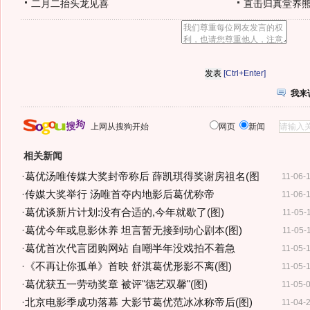
二月二抬头龙见喜
直击归真堂养
[Ctrl+Enter]
我来
上网从搜狗开始
网页
新闻
相关新闻
·
葛优汤唯传媒大奖封帝称后 薛凯琪得奖谢房祖名(图
11-06-
·
传媒大奖举行 汤唯首夺内地影后葛优称帝
11-06-
·
葛优谈新片计划:没有合适的,今年就歇了(图)
11-05-
·
葛优今年或息影休养 坦言暂无接到动心剧本(图)
11-05-
·
葛优首次代言团购网站 自嘲半年没戏拍不着急
11-05-
·
《不再让你孤单》首映 舒淇葛优形影不离(图)
11-05-
·
葛优获五一劳动奖章 被评"德艺双馨"(图)
11-05-
·
北京电影季成功落幕 大影节葛优范冰冰称帝后(图)
11-04-