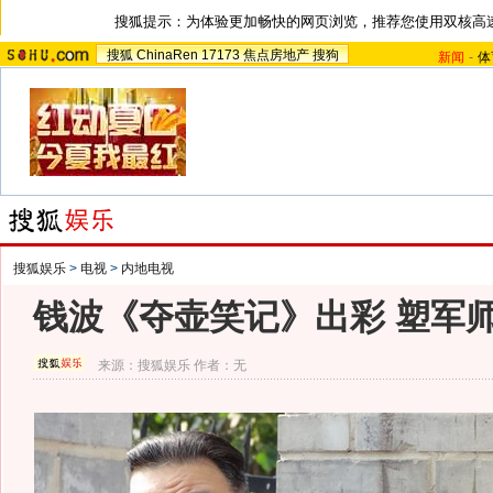
搜狐提示：为体验更加畅快的网页浏览，推荐您使用双核高
搜狐
ChinaRen
17173
焦点房地产
搜狗
新闻
-
体
搜狐娱乐
>
电视
>
内地电视
钱波《夺壶笑记》出彩 塑军
来源：
搜狐娱乐
作者：无