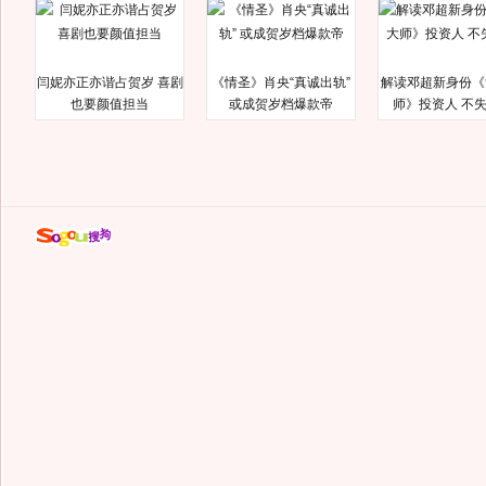
闫妮亦正亦谐占贺岁 喜剧
《情圣》肖央“真诚出轨”
解读邓超新身份《
也要颜值担当
或成贺岁档爆款帝
师》投资人 不