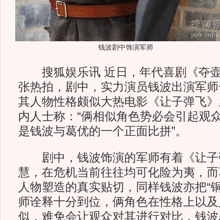
钱波剧中饰演军师
搜狐娱乐讯 近日，年代喜剧《夺壶
张热拍，剧中，实力演员钱波出演军师
其人物性格颇似大热电影《让子弹飞》
内人士称：“俩相似角色势必会引起观
是钱波与葛优的一个正面比拼”。
剧中，钱波饰演的军师有着《让子
慧，在危机当前往往均可化险为夷，而
人物塑造的真实贴切，同样钱波亦把“铜
师诠释十分到位，俩角色在性格上以及
似，难免会让观众对其进行对比，钱波