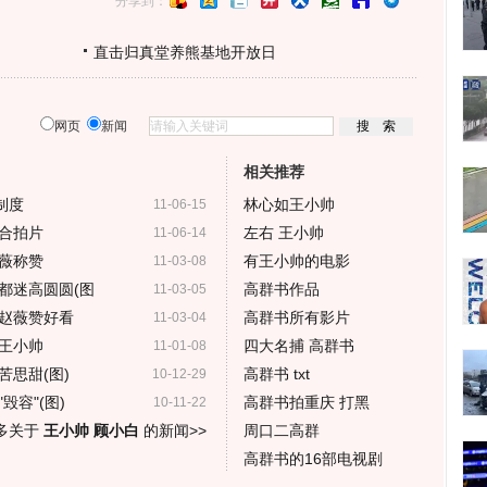
分享到：
直击归真堂养熊基地开放日
网页
新闻
相关推荐
制度
林心如王小帅
11-06-15
合拍片
左右 王小帅
11-06-14
薇称赞
有王小帅的电影
11-03-08
都迷高圆圆(图
高群书作品
11-03-05
赵薇赞好看
高群书所有影片
11-03-04
王小帅
四大名捕 高群书
11-01-08
思甜(图)
高群书 txt
10-12-29
容"(图)
高群书拍重庆 打黑
10-11-22
多关于
王小帅 顾小白
的新闻>>
周口二高群
高群书的16部电视剧