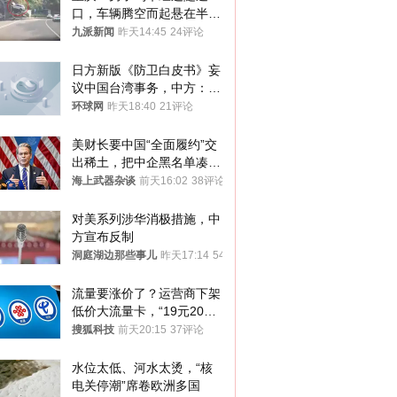
口，车辆腾空而起悬在半
空，消防： 2人已送医，正
九派新闻
昨天14:45
24评论
调查原因
日方新版《防卫白皮书》妄
议中国台湾事务，中方：强
烈不满、坚决反对，已向日
环球网
昨天18:40
21评论
方严正交涉
美财长要中国“全面履约”交
出稀土，把中企黑名单凑到
187家，中方做最坏打算
海上武器杂谈
前天16:02
38评论
对美系列涉华消极措施，中
方宣布反制
洞庭湖边那些事儿
昨天17:14
54评论
流量要涨价了？运营商下架
低价大流量卡，“19元200
G”成为历史
搜狐科技
前天20:15
37评论
水位太低、河水太烫，“核
电关停潮”席卷欧洲多国