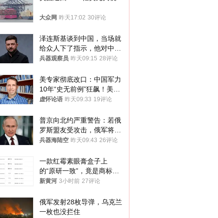
大众网
昨天17:02
30评论
泽连斯基谈到中国，当场就
给众人下了指示，他对中国
和中乌关系，显然又有了新
兵器观察员
昨天09:15
28评论
的想法
美专家彻底改口：中国军力
10年“史无前例”狂飙！美军
真慌了
虚怀论语
昨天09:33
19评论
普京向北约严重警告：若俄
罗斯盟友受攻击，俄军将动
用核武器保护
兵器海陆空
昨天09:43
26评论
一款红霉素眼膏盒子上
的“原研一致”，竟是商标！
律师：极易误导消费者；网
新黄河
3小时前
27评论
友：药企不应打擦边球
俄军发射28枚导弹，乌克兰
一枚也没拦住