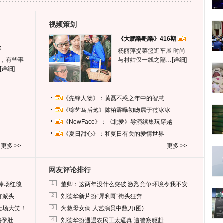
视频策划
《大鹏嘚吧嘚》416期
生
杨丽萍提菜篮逛车展 时尚
，有些事
与村姑仅一线之隔…
[详细]
[详细]
《先锋人物》：黄磊不惑之年中的智慧
《综艺马后炮》陈柏霖曝初吻属于范冰冰
《NewFace》：《北爱》导演续集玩穿越
《夏日甜心》：和夏日有关的爱情世界
更多 >>
更多 >>
网友评论排行
1
捧场红毯
董卿：这两年没什么突破 激烈竞争环境令我不安
2
有派头
刘德华新片扮“犀利哥”街头狂奔
3
全场大笑！
为救母女俩 人艺演员中数刀(图)
4
妈孕肚
刘德华扮邋遢农民工太逼真 遭警察驱赶