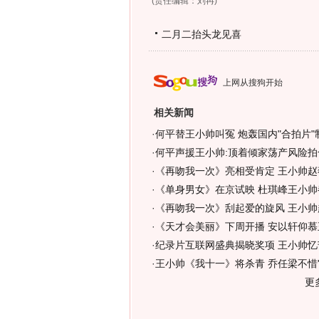
(责任编辑：刘冉)
二月二抬头龙见喜
上网从搜狗开始
相关新闻
·
何平替王小帅叫冤 炮轰国内"合拍片"
·
何平声援王小帅:顶着倾家荡产风险拍
·
《再吻我一次》亮相受肯定 王小帅赵
·
《单身男女》在京试映 杜琪峰王小帅
·
《再吻我一次》刮起爱的旋风 王小帅
·
《天才会美丽》下周开播 安以轩仰慕
·
纪录片互联网盛典揭晓奖项 王小帅忆苦
·
王小帅《我十一》将杀青 乔任梁不惜"毁
更