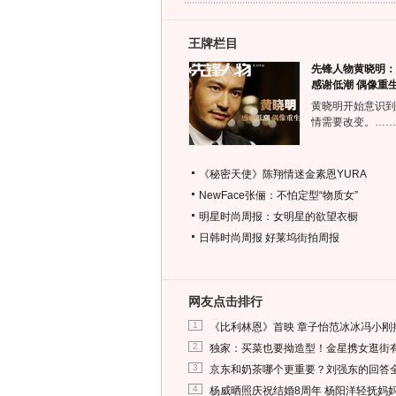
王牌栏目
先锋人物黄晓明：
感谢低潮 偶像重
黄晓明开始意识到
情需要改变。……
《秘密天使》陈翔情迷金素恩YURA
NewFace张俪：不怕定型“物质女”
明星时尚周报：女明星的欲望衣橱
日韩时尚周报
好莱坞街拍周报
网友点击排行
1
《比利林恩》首映 章子怡范冰冰冯小刚
2
独家：买菜也要拗造型！金星携女逛街
3
京东和奶茶哪个更重要？刘强东的回答
4
杨威晒照庆祝结婚8周年 杨阳洋轻抚妈