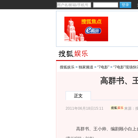
搜狐娱乐
>
独家频道
>
“7电影”
>
“7电影”现场快
高群书、
正文
2011年06月18日15:11
来源：
高群书、王小帅、编剧顾小白上