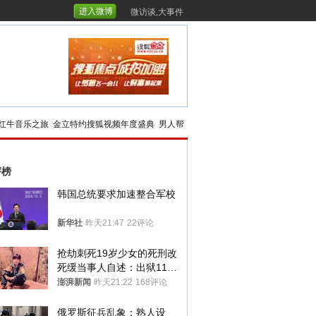
进入微博
微访谈,大事件
红牛音乐之旅
金立特约搜狐视频年度盛典
男人帮
评榜
韩国总统要求加速整合军校
新华社
昨天21:47
22评论
抢劫刺死19岁少女的死刑改
死缓当事人自述：出狱11年
间始终刻意躲避被害人家属
澎湃新闻
昨天21:22
168评论
俄罗斯征兵乱象：熟人设