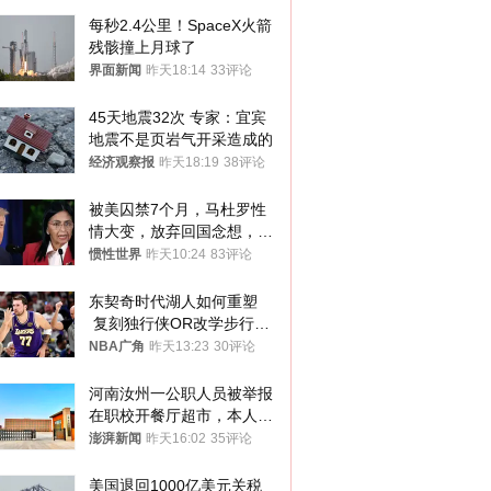
每秒2.4公里！SpaceX火箭
残骸撞上月球了
界面新闻
昨天18:14
33评论
45天地震32次 专家：宜宾
地震不是页岩气开采造成的
经济观察报
昨天18:19
38评论
被美囚禁7个月，马杜罗性
情大变，放弃回国念想，最
后嘱托已公开
惯性世界
昨天10:24
83评论
东契奇时代湖人如何重塑
 复刻独行侠OR改学步行
者？
NBA广角
昨天13:23
30评论
河南汝州一公职人员被举报
在职校开餐厅超市，本人回
应称“是给别人帮忙”
澎湃新闻
昨天16:02
35评论
美国退回1000亿美元关税