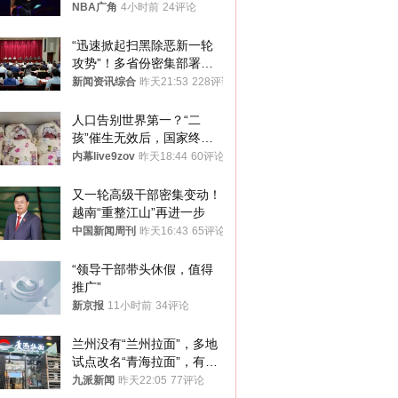
NBA广角
4小时前
24评论
“迅速掀起扫黑除恶新一轮
攻势”！多省份密集部署，
公布举报方式
新闻资讯综合
昨天21:53
228评论
人口告别世界第一？“二
孩”催生无效后，国家终于
向住房出手了！
内幕live9zov
昨天18:44
60评论
又一轮高级干部密集变动！
越南“重整江山”再进一步
中国新闻周刊
昨天16:43
65评论
“领导干部带头休假，值得
推广”
新京报
11小时前
34评论
兰州没有“兰州拉面”，多地
试点改名“青海拉面”，有商
家改名已两年
九派新闻
昨天22:05
77评论