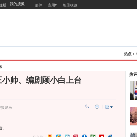
我的搜狐
注册
邮件
应用
相册收藏
热点：
讯
热
王小帅、编剧顾小白上台
搜狐娱乐
台。