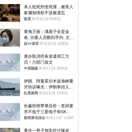
杀人犯死刑变死缓，被害人
家属知情权不该被遗忘
狐度
昨天16:29
94评论
青海王丽：满屋子全是金
条, 办案人员数到手抖, 丈夫
受不了提前离场
赵sir谈世
昨天16:31
20评论
逐步取消劳务派遣用工方
式！六部门发文
中原融媒
昨天17:18
30评论
伊朗、阿曼霍尔木兹海峡重
开协议曝光：伊朗掌控入湾
航道，与阿曼平分“服务费”
红星新闻
昨天13:28
32评论
长鑫拒绝苹果压价：坚持要
求不低于三星电子和SK海
力士
新闻资讯综合
昨天17:47
118评论
重庆一男子驾车经过隧道