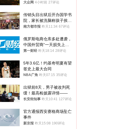
大众网
4小时前
27评论
传销头目出狱后开办国学书
院，家长被洗脑称孩子挨打
才有效果
南方都市报
昨天11:34
67评论
俄罗斯电商仓库多处遭袭，
中国外贸商“一天损失上
万”紧急清仓
第一财经
昨天18:14
28评论
5年3.6亿！约基奇明夏有望
签史上最大合同
NBA广角
昨天07:15
35评论
出狱前8天，男子被改判死
缓！最高检披露详情——
长安街知事
昨天10:41
127评论
官方通报西安赛格商场坠亡
事件
新京报
昨天15:08
190评论