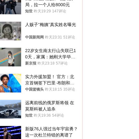
局，拉一个人给8000元
知世
昨天19:29
147评论
人贩子“梅姨”真实姓名曝光
中国新闻网
昨天23:31
51评论
22岁女生南太行山失联已1
0天，家属：她刚大学毕业
想到山里旅行
新京报
昨天23:18
57评论
实力外援加盟！ 官方：北
京首钢签下巴里·布朗和桑
普森
中国篮镜头
昨天18:15
35评论
远离前线的俄罗斯将领 在
莫斯科被人追杀
知世
昨天19:36
54评论
新版76人强过当年宇宙勇？
这一次杜兰特错的离谱了