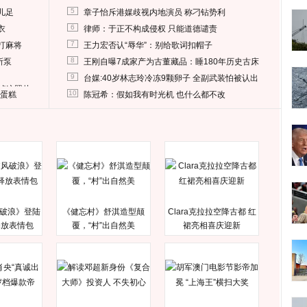
5
儿足
章子怡斥港媒歧视内地演员 称刁钻势利
6
衣
律师：于正不构成侵权 只能道德谴责
7
打麻将
王力宏否认“辱华”：别给歌词扣帽子
8
所泵
王刚自曝7成家产为古董藏品：睡180年历史古床
9
台媒:40岁林志玲冷冻9颗卵子 全副武装怕被认出
删掉这照片
10
送蛋糕
陈冠希：假如我有时光机 也什么都不改
破浪》登陆
《健忘村》舒淇造型颠
Clara克拉拉空降古都 红
释放表情包
覆，“村”出自然美
裙亮相喜庆迎新