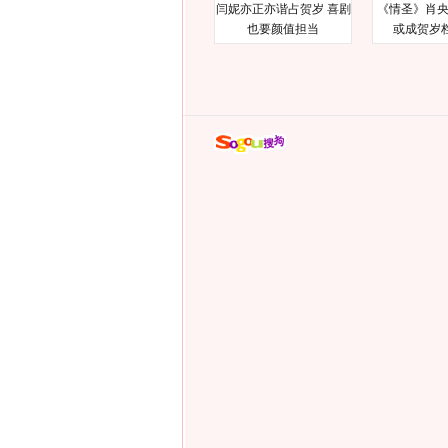
闫妮亦正亦谐占贺岁 喜剧
《情圣》肖央
也要颜值担当
或成贺岁