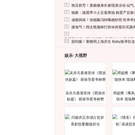
5
艳压群芳！唐嫣修身长裙现身活动 仙气
6
独家：姚晨带小土豆逛商场 购置产后新
7
成都风味！张靓颖冯轲曝婚纱照 吃串串
8
接地气！阔太熊黛林打扮休闲逛街买厕
9
马蓉离婚后，砸1000万人民币给媒体要求
10
甜到腻！黄晓明上海庆生 Baby挺孕肚
娱乐·大视野
吴亦凡香港宣传《西游伏
邓超携《乘风
妖篇》 获徐导星爷称赞
快本 现场