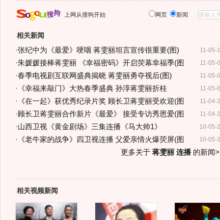
上网从搜狗开始
网页
新闻
相关新闻
·
张纪中为《最爱》哽咽 蒋雯丽坦言宣传很重要(图)
11-05-
·
朱媛媛接棒蒋雯丽 《幸福密码》开启荧幕幸福季(图
11-05-
·
春季电视剧互联网盛典揭晓 蒋雯丽勇夺视后(图)
11-05-
·
《幸福来敲门》大热春季盛典 孙淳蒋雯丽折桂
11-05-
·
《在一起》获优秀纪录片奖 顾长卫蒋雯丽受欢迎(图
11-04-
·
顾长卫蒋雯丽合作新片《最爱》 接受专访秀恩爱(图
11-04-
·
山西卫视《黄金剧场》三集连播《马大帅1》
10-05-
·
《老牛家的战争》四卫视连播 父爱亲情火爆荧屏(图
10-05-
更多关于
蒋雯丽 连播
的新闻>
相关视频新闻