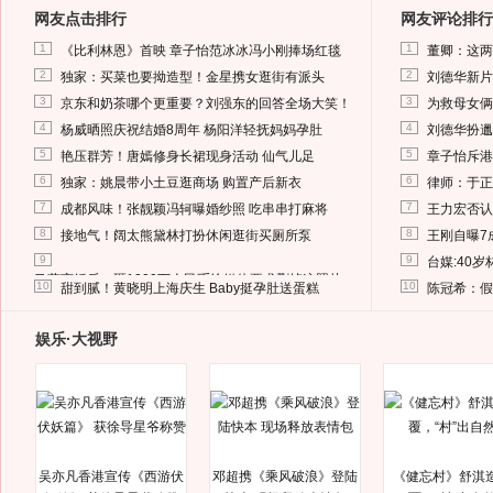
网友点击排行
网友评论排行
1
1
《比利林恩》首映 章子怡范冰冰冯小刚捧场红毯
董卿：这两
2
2
独家：买菜也要拗造型！金星携女逛街有派头
刘德华新片
3
3
京东和奶茶哪个更重要？刘强东的回答全场大笑！
为救母女俩
4
4
杨威晒照庆祝结婚8周年 杨阳洋轻抚妈妈孕肚
刘德华扮邋
5
5
艳压群芳！唐嫣修身长裙现身活动 仙气儿足
章子怡斥港
6
6
独家：姚晨带小土豆逛商场 购置产后新衣
律师：于正
7
7
成都风味！张靓颖冯轲曝婚纱照 吃串串打麻将
王力宏否认
8
8
接地气！阔太熊黛林打扮休闲逛街买厕所泵
王刚自曝7
9
9
台媒:40
马蓉离婚后，砸1000万人民币给媒体要求删掉这照片
10
10
甜到腻！黄晓明上海庆生 Baby挺孕肚送蛋糕
陈冠希：假
娱乐·大视野
吴亦凡香港宣传《西游伏
邓超携《乘风破浪》登陆
《健忘村》舒淇