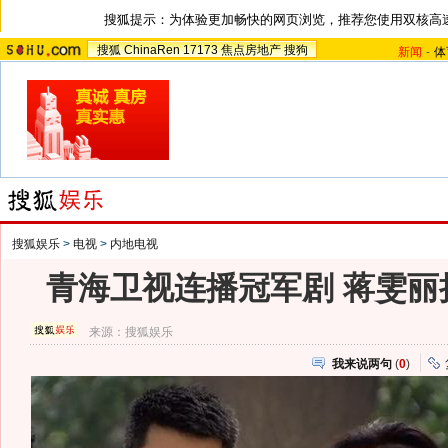
搜狐提示：为体验更加畅快的网页浏览，推荐您使用双核高
搜狐
ChinaRen
17173
焦点房地产
搜狗
新闻
-
体
搜狐娱乐
>
电视
>
内地电视
青海卫视连播冠军剧 蒋雯丽
来源：
搜狐娱乐
我来说两句
(
0
)