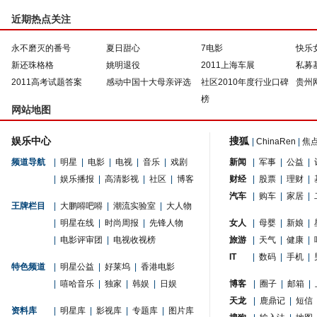
近期热点关注
永不磨灭的番号
夏日甜心
7电影
快乐
新还珠格格
姚明退役
2011上海车展
私募
2011高考试题答案
感动中国十大母亲评选
社区2010年度行业口碑
贵州
榜
网站地图
娱乐中心
搜狐
|
ChinaRen
|
焦
频道导航
|
明星
|
电影
|
电视
|
音乐
|
戏剧
新闻
|
军事
|
公益
|
|
娱乐播报
|
高清影视
|
社区
|
博客
财经
|
股票
|
理财
|
汽车
|
购车
|
家居
|
王牌栏目
|
大鹏嘚吧嘚
|
潮流实验室
|
大人物
|
明星在线
|
时尚周报
|
先锋人物
女人
|
母婴
|
新娘
|
|
电影评审团
|
电视收视榜
旅游
|
天气
|
健康
|
IT
|
数码
|
手机
|
特色频道
|
明星公益
|
好莱坞
|
香港电影
|
嘻哈音乐
|
独家
|
韩娱
|
日娱
博客
|
圈子
|
邮箱
|
天龙
|
鹿鼎记
|
短信
资料库
|
明星库
|
影视库
|
专题库
|
图片库