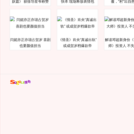
妖篇》 获徐导星爷称赞
快本 现场释放表情包
覆，“村”出自
闫妮亦正亦谐占贺岁 喜剧
《情圣》肖央“真诚出轨”
解读邓超新身份《
也要颜值担当
或成贺岁档爆款帝
师》投资人 不