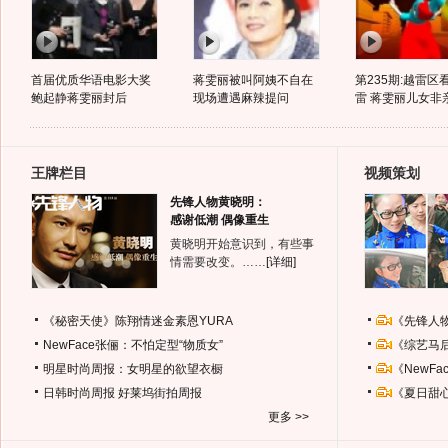
首届优质华语电影大奖
蒋雯丽被叫阿姨不自在
第235期:越雷区
鲍起静蒋雯丽封后
现场遭遇麻辣提问
雷 蒋雯丽儿女非
王牌栏目
视频策划
先锋人物黄晓明：
感谢低潮 偶像重生
黄晓明开始意识到，有些事
情需要改变。……
[详细]
《秘密天使》陈翔情迷金素恩YURA
《先锋人
NewFace张俪：不怕定型“物质女”
《综艺马
明星时尚周报：女明星的欲望衣橱
《NewF
日韩时尚周报
好莱坞街拍周报
《夏日甜
更多 >>