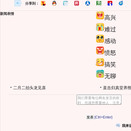
分享到：
新闻表情
高兴
难过
感动
愤怒
搞笑
无聊
二月二抬头龙见喜
直击归真堂养
[Ctrl+Enter]
我来