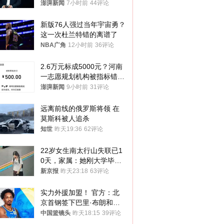
澎湃新闻
7小时前
44评论
新版76人强过当年宇宙勇？
这一次杜兰特错的离谱了
NBA广角
12小时前
36评论
2.6万元标成5000元？河南
一志愿规划机构被指标错学
费致考生复读
澎湃新闻
9小时前
31评论
远离前线的俄罗斯将领 在
莫斯科被人追杀
知世
昨天19:36
62评论
22岁女生南太行山失联已1
0天，家属：她刚大学毕业
想到山里旅行
新京报
昨天23:18
63评论
实力外援加盟！ 官方：北
京首钢签下巴里·布朗和桑
普森
中国篮镜头
昨天18:15
39评论