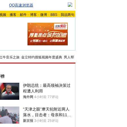
QQ高速浏览器
视频
-
播客
-
邮件
-
博客
-
微博
-
BBS
-
我说两句
红牛音乐之旅
金立特约搜狐视频年度盛典
男人帮
评榜
伊朗总统：最高领袖决策过
程遭人利用
海外网
4小时前
77评论
“天津之眼”摩天轮附近两人
落水，目击者：母亲和11岁
儿子先后被打捞上岸
新京报
3小时前
25评论