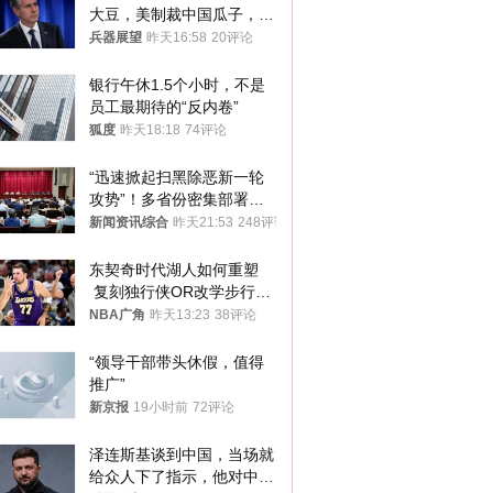
大豆，美制裁中国瓜子，布
林肯措辞变了
兵器展望
昨天16:58
20评论
银行午休1.5个小时，不是
员工最期待的“反内卷”
狐度
昨天18:18
74评论
“迅速掀起扫黑除恶新一轮
攻势”！多省份密集部署，
公布举报方式
新闻资讯综合
昨天21:53
248评论
东契奇时代湖人如何重塑
 复刻独行侠OR改学步行
者？
NBA广角
昨天13:23
38评论
“领导干部带头休假，值得
推广”
新京报
19小时前
72评论
泽连斯基谈到中国，当场就
给众人下了指示，他对中国