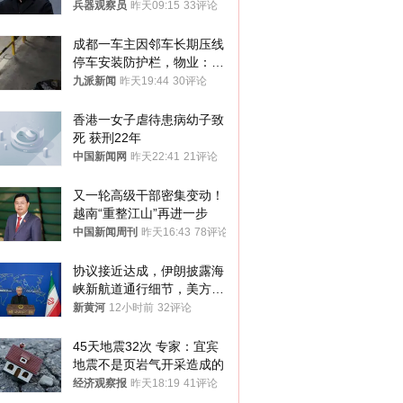
和中乌关系，显然又有了新
兵器观察员
昨天09:15
33评论
的想法
成都一车主因邻车长期压线
停车安装防护栏，物业：不
建议装护栏，也会影响自身
九派新闻
昨天19:44
30评论
停车
香港一女子虐待患病幼子致
死 获刑22年
中国新闻网
昨天22:41
21评论
又一轮高级干部密集变动！
越南“重整江山”再进一步
中国新闻周刊
昨天16:43
78评论
协议接近达成，伊朗披露海
峡新航道通行细节，美方再
提“倒计时”
新黄河
12小时前
32评论
45天地震32次 专家：宜宾
地震不是页岩气开采造成的
经济观察报
昨天18:19
41评论