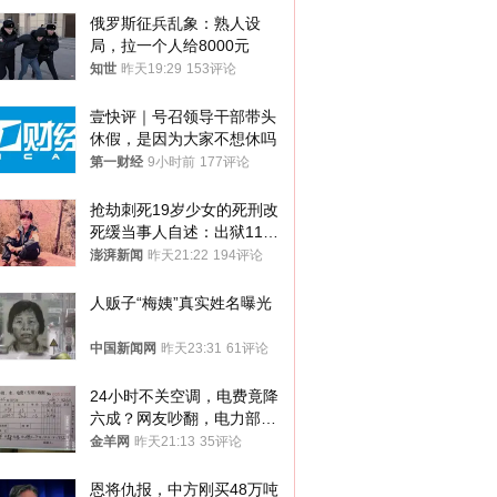
俄罗斯征兵乱象：熟人设
局，拉一个人给8000元
知世
昨天19:29
153评论
壹快评｜号召领导干部带头
休假，是因为大家不想休吗
第一财经
9小时前
177评论
抢劫刺死19岁少女的死刑改
死缓当事人自述：出狱11年
间始终刻意躲避被害人家属
澎湃新闻
昨天21:22
194评论
人贩子“梅姨”真实姓名曝光
中国新闻网
昨天23:31
61评论
24小时不关空调，电费竟降
六成？网友吵翻，电力部门
回应→
金羊网
昨天21:13
35评论
恩将仇报，中方刚买48万吨