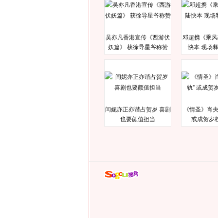
吴亦凡香港宣传《西游伏
邓超携《乘风
妖篇》 获徐导星爷称赞
快本 现场
闫妮亦正亦谐占贺岁 喜剧
《情圣》肖央
也要颜值担当
或成贺岁