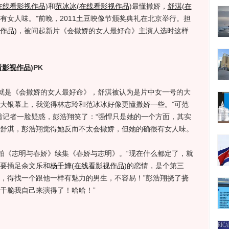
在线看影视作品
)
和
范冰冰
(
在线看影视作品
)
最懂撒娇，
舒淇
(
在
有女人味。”前晚，2011土豆映像节颁奖典礼在北京举行。担
作品
)
，被问起新片《会撒娇的女人最好命》主演人选时这样
看影视作品
)
PK
是《会撒娇的女人最好命》，舒淇被认为是片中女一号的大
在大银幕上，我觉得林志玲和范冰冰好像更懂撒娇一些。”可范
着记者一脸疑惑，彭浩翔笑了：“强悍只是她的一个方面，其实
于舒淇，彭浩翔觉得她反而不太会撒娇，但她的确很有女人味。
《志明与春娇》续集《春娇与志明》。“现在什么都定了，就
人要插足余文乐和
杨千嬅
(
在线看影视作品
)
的恋情，是个第三
了，得找一个跟他一样有魅力的男生，不容易！”彭浩翔挠了挠
干脆我自己来演得了！哈哈！”