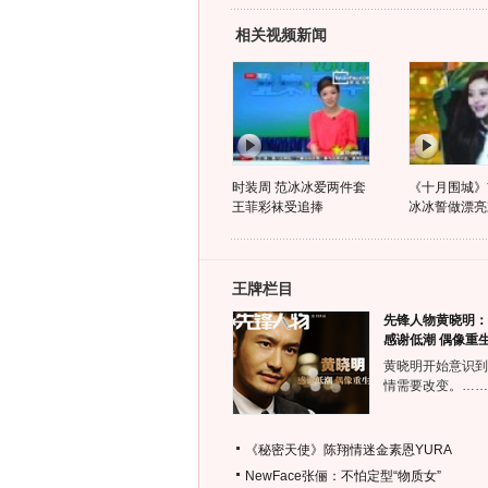
相关视频新闻
时装周 范冰冰爱两件套
《十月围城》
王菲彩袜受追捧
冰冰誓做漂亮
王牌栏目
先锋人物黄晓明：
感谢低潮 偶像重
黄晓明开始意识到
情需要改变。……
《秘密天使》陈翔情迷金素恩YURA
NewFace张俪：不怕定型“物质女”