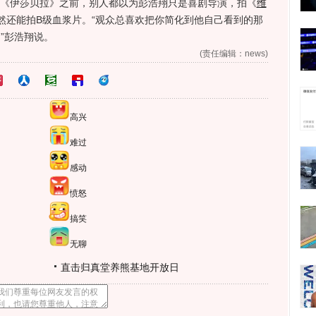
拍《伊莎贝拉》之前，别人都以为彭浩翔只是喜剧导演，拍《
维
然还能拍B级血浆片。“观众总喜欢把你简化到他自己看到的那
”彭浩翔说。
(责任编辑：news)
高兴
难过
感动
愤怒
搞笑
无聊
直击归真堂养熊基地开放日