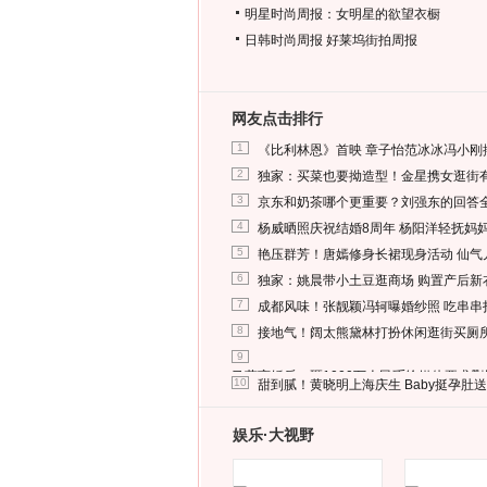
明星时尚周报：女明星的欲望衣橱
日韩时尚周报
好莱坞街拍周报
网友点击排行
1
《比利林恩》首映 章子怡范冰冰冯小刚
2
独家：买菜也要拗造型！金星携女逛街
3
京东和奶茶哪个更重要？刘强东的回答
4
杨威晒照庆祝结婚8周年 杨阳洋轻抚妈
5
艳压群芳！唐嫣修身长裙现身活动 仙气
6
独家：姚晨带小土豆逛商场 购置产后新
7
成都风味！张靓颖冯轲曝婚纱照 吃串串
8
接地气！阔太熊黛林打扮休闲逛街买厕
9
马蓉离婚后，砸1000万人民币给媒体要求
10
甜到腻！黄晓明上海庆生 Baby挺孕肚
娱乐·大视野