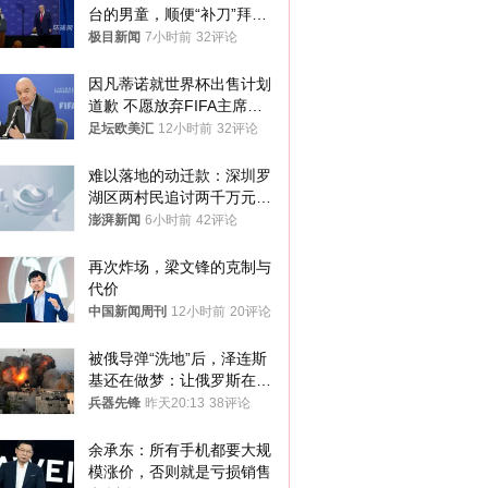
台的男童，顺便“补刀”拜
登：“我可不想他像拜登一
极目新闻
7小时前
32评论
样摔下来”
因凡蒂诺就世界杯出售计划
道歉 不愿放弃FIFA主席职
位
足坛欧美汇
12小时前
32评论
难以落地的动迁款：深圳罗
湖区两村民追讨两千万元动
迁款八年未果
澎湃新闻
6小时前
42评论
再次炸场，梁文锋的克制与
代价
中国新闻周刊
12小时前
20评论
被俄导弹“洗地”后，泽连斯
基还在做梦：让俄罗斯在冬
季前求和？
兵器先锋
昨天20:13
38评论
余承东：所有手机都要大规
模涨价，否则就是亏损销售