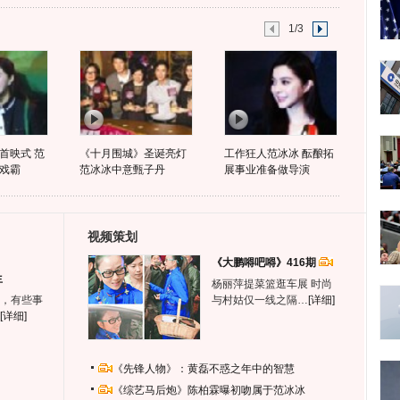
1/3
首映式 范
《十月围城》圣诞亮灯
工作狂人范冰冰 酝酿拓
戏霸
范冰冰中意甄子丹
展事业准备做导演
视频策划
《大鹏嘚吧嘚》416期
生
杨丽萍提菜篮逛车展 时尚
，有些事
与村姑仅一线之隔…
[详细]
[详细]
《先锋人物》：黄磊不惑之年中的智慧
《综艺马后炮》陈柏霖曝初吻属于范冰冰