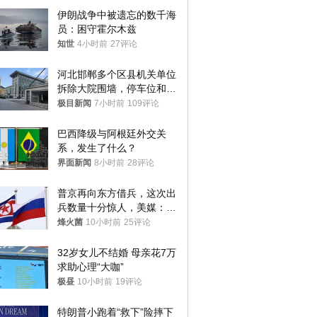
伊朗战争中被遗忘的数千海
员：困守霍尔木兹
知世
4小时前
27评论
河北邯郸多个区县机关单位
拆除大院围墙，停车位和厕
所免费开放，当地多部门回
极目新闻
7小时前
109评论
应
巴西降级与阿根廷外交关
系，发生了什么？
界面新闻
8小时前
28评论
普京再向东方借兵，这次出
兵数量十分惊人，美媒：俄
朝要动真格？
烽火菌
10小时前
25评论
32岁女儿不结婚 母亲花7万
求助心理“大咖”
极昼
10小时前
19评论
特朗普小跑着“救下”险摔下