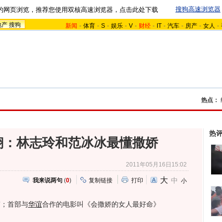
搜狗高速浏览器
的网页浏览，推荐您使用双核高速浏览器，点击此处下载
地产
搜狗
新闻
-
体育
-
S
-
娱乐
-
V
-
财经
-
IT
-
汽车
-
房产
-
女人
-
热点：
热
翔：林志玲和范冰冰最懂撒娇
2011年05月16日15:02
大
中
我来说两句
(
0
)
复制链接
打印
小
”；首部与
华谊
合作的电影叫《会撒娇的女人最好命》