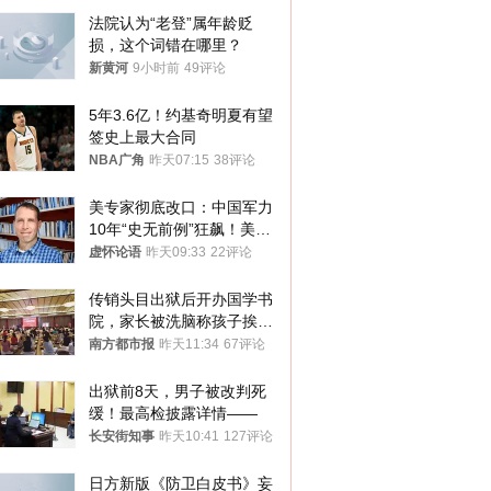
法院认为“老登”属年龄贬
损，这个词错在哪里？
新黄河
9小时前
49评论
5年3.6亿！约基奇明夏有望
签史上最大合同
NBA广角
昨天07:15
38评论
美专家彻底改口：中国军力
10年“史无前例”狂飙！美军
真慌了
虚怀论语
昨天09:33
22评论
传销头目出狱后开办国学书
院，家长被洗脑称孩子挨打
才有效果
南方都市报
昨天11:34
67评论
出狱前8天，男子被改判死
缓！最高检披露详情——
长安街知事
昨天10:41
127评论
日方新版《防卫白皮书》妄