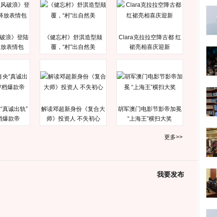
破浪》登陆
《健忘村》舒淇造型颠
Clara克拉拉空降古都 红
释放表情包
覆，“村”出自然美
裙亮相喜庆迎新
“真诚出轨”
解读邓超新身份《复合大
胡军澳门电影节影帝加冕
档爆款帝
师》投资人 不失初心
“上海王”横扫大奖
更多>>
我要发布