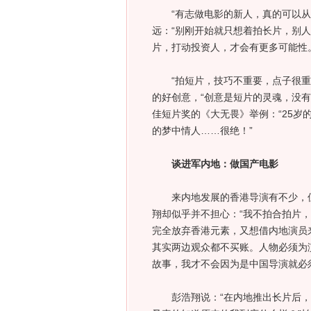
“有志做电影的新人，真的可以从短
远：“别刚开始就只想着拍长片，别
片，打动投资人，才会有更多可能性
“拍短片，技巧不重要，点子很重要
的好创意，“创意是短片的灵魂，没
佳短片奖的《大无畏》举例：“25
的梦中情人……很绝！”
谈进军内地：做国产电影
来内地发展的香港导演有不少，但很
翔却似乎并不担心：“我不拍合拍片
完全放弃香港元素，又想借内地演员
其实两边观众都不买账。人物必须为
故事，我才不会因为是中国导演就必
彭浩翔说：“在内地推出长片后，肯