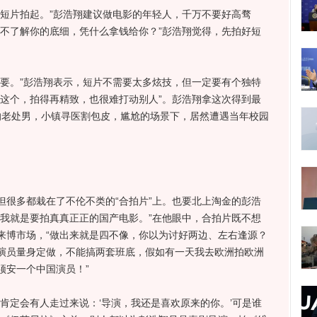
片拍起。”彭浩翔建议做电影的年轻人，千万不要好高骛
人不了解你的底细，凭什么拿钱给你？”彭浩翔觉得，先拍好短
。
。”彭浩翔表示，短片不需要太多炫技，但一定要有个独特
有这个，拍得再精致，也很难打动别人”。彭浩翔拿这次得到最
岁的老处男，小镇寻医割包皮，尴尬的场景下，居然遭遇当年校园
多都栽在了不伦不类的“合拍片”上。也要北上淘金的彭浩
，我就是要拍真真正正的国产电影。”在他眼中，合拍片既不想
来博市场，“做出来就是四不像，你以为讨好两边、左右逢源？
演员量身定做，不能搞两套班底，假如有一天我去欧洲拍欧洲
须安一个中国演员！”
定会有人走过来说：‘导演，我还是喜欢原来的你。’可是谁