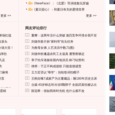
《NewFace》：《北爱》导演续集玩穿越
《夏日甜心》：和夏日有关的爱情世界
更多 >>
更多 >>
网友评论排行
1
捧场红毯
董卿：这两年没什么突破 激烈竞争环境令我不安
2
有派头
刘德华新片扮“犀利哥”街头狂奔
3
全场大笑！
为救母女俩 人艺演员中数刀(图)
4
妈孕肚
刘德华扮邋遢农民工太逼真 遭警察驱赶
5
儿足
章子怡斥港媒歧视内地演员 称刁钻势利
6
衣
律师：于正不构成侵权 只能道德谴责
7
打麻将
王力宏否认“辱华”：别给歌词扣帽子
8
所泵
王刚自曝7成家产为古董藏品：睡180年历史古床
9
台媒:40岁林志玲冷冻9颗卵子 全副武装怕被认出
删掉这照片
10
送蛋糕
陈冠希：假如我有时光机 也什么都不改