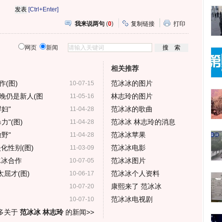
[Ctrl+Enter]
我来说两句
(
0
)
复制链接
打印
网页
新闻
相关推荐
(图)
范冰冰的图片
10-07-15
晚仍是新人(图
林志玲的图片
11-05-16
妇"
范冰冰的歌曲
11-04-28
"(图)
范冰冰 林志玲的消息
11-04-28
野"
范冰冰苹果
11-04-28
化性别(图)
范冰冰电影
11-03-09
冰冰合作
范冰冰图片
10-07-05
屈才(图)
范冰冰个人资料
10-06-17
康熙来了 范冰冰
10-07-20
范冰冰电视剧
10-07-10
多关于
范冰冰 林志玲
的新闻>>