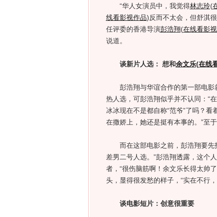
“华人女演员中，我觉得
林志玲
(
线看影视作品
)
反而不太会，但舒淇很
任评委的香港导演
彭浩翔
(
在线看影视
说道。
谈新片人选： 想和
余文乐
(
在线
彭浩翔与华谊合作的第一部电影就
热人选，可彭浩翔似乎并不认同：“
冰冰现在不是都自称“范爷”了吗？看
在撒娇上，她还是挺有本事的。”至
而在这部电影之前，彭浩翔要先拍
差男二号人选。”彭浩翔透露，这个
者，“很伤脑筋啊！余文乐长得太帅
头，显得很发愁的样子，“实在不行，
谈电影短片：创意很重要