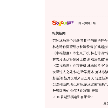
上网从搜狗开始
相关新闻
·
范冰冰放三个月暑假 期待与彭浩翔合作
·
林志玲称渴望细水长流爱情 拍戏起步
·
《幸福额度》昨北京开机 林志玲演"悍
·
林志玲否认将嫁邱士楷 新戏角色很"暴力
·
《幸福额度》在京开机 林志玲片中"撒
·
女星过人之处:林志玲学魔术 范冰冰淡
·
彭浩翔:新片灵感来自五月天 想邀范
·
彭浩翔谈内地女演员:范冰冰做"花瓶"太
·
升级版唐伯虎点秋香2何时开演
·
2010暑期强档电影有那些?
更