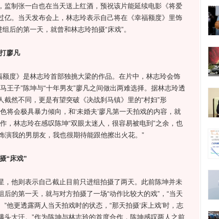
，监制张一白也在当天送上红酒，预祝该片能延续电影《将爱
过亿。当天发布会上，林志玲表示自己将在《幸福额度》里饰
进组后的第一天，就曾和林志玲拍摄“床戏”。
暴打廖凡
额度》是林志玲首部独挑大梁的作品。在片中，林志玲会饰
马王子”陈坤与“十年男友”廖凡之间做出两难选择。据林志玲透
人截然不同，更是有望突破《决战刹马镇》里的“村妇”形
色将会极具暴力倾向，和‘未婚夫’廖凡第一天拍戏的内容，就
作，林志玲在感叹陈坤“双眼太迷人，很容易被电到”之余，也
来饰演我的男朋友，我也很期待能跟他擦出火花。”
摄“床戏”
，他则表示自己截止目前只进组拍摄了两天。此前陈坤并未
后的第一天，就与对方拍摄了一场“动作比较大的戏”，“当天
”他更透露两人当天拍戏时的状态，“那天拍摄‘床上戏’时，志
满头大汗。”作为陈坤与林志玲的首度合作，陈坤感叹两人之前