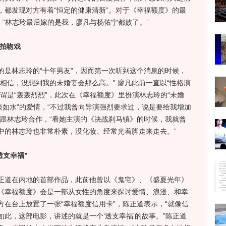
，都发现对方有着“恒定的健康清新”。对于《幸福额度》的最
，“林志玲最后嫁的是我，廖凡与杨佑宁都败了。”
玲拍吻戏
林志玲的“十年男友”，因而第一次听到这个消息的时候，
相信，没想到我的未婚妻会那么高。” 廖凡此前一直以“性格演
谓是“轰轰烈烈”，此次在《幸福额度》里扮演林志玲的“未婚
淡如水”的爱情，“不过我曾向导演强烈要求过，说是要给我增加
想跟林志玲合作，“看她主演的《决战刹马镇》的时候，我就曾
中的林志玲也非常朴素，没化妆、经常光着脚走来走去。”
透支幸福”
道在内地的首部作品，此前他曾以《鬼宅》、《盛夏光年》
《幸福额度》会是一部从女性的角度来探讨爱情、浪漫、和幸
在台上放置了一张“幸福额度信用卡”，陈正道表示，“就像信
此，这部电影，讲述的就是一个‘透支幸福’的故事。”陈正道