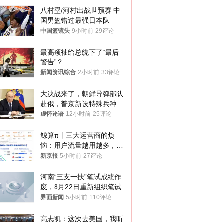
八村塁/河村出战世预赛 中
国男篮错过最强日本队
中国篮镜头
9小时前
29评论
最高领袖给总统下了“最后
警告”？
新闻资讯综合
2小时前
33评论
大决战来了，朝鲜导弹部队
赴俄，普京新设特殊兵种，
76岁老将扛旗
虚怀论语
12小时前
25评论
鲸算π丨三大运营商的烦
恼：用户流量越用越多，收
入却越来越少
新京报
5小时前
27评论
河南“三支一扶”笔试成绩作
废，8月22日重新组织笔试
界面新闻
5小时前
110评论
高志凯：这次去美国，我听