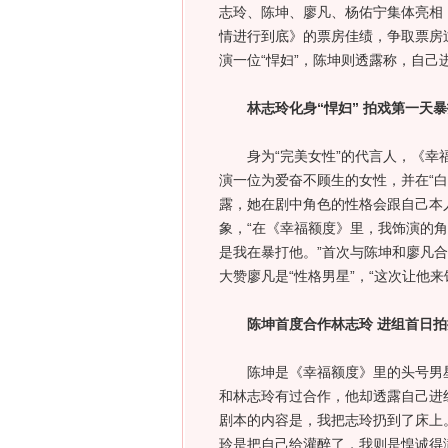
志玲、陈坤、廖凡、杨佑宁集体亮相
情进行到底》的票房佳绩，争取票房
演一位“悍妇”，陈坤则透露称，自己
林志玲化身“悍妇” 拍戏第一天
身为“完美女性”的代言人，《幸福
演一位为爱奋不顾生的女性，并在“白
露，她在剧中角色的性格会跟自己本
象，“在《幸福额度》里，我饰演的角
是我在暴打他。”首次与陈坤和廖凡合
大赞廖凡是“性格男星”，“这次让他
陈坤首度合作林志玲 进组首日拍
陈坤是《幸福额度》里的头号男星
和林志玲有过合作，他却透露自己进组
剧本的内容是，我把志玲扔到了床上。
玲是把自己给灌醉了，我则是惶诚得