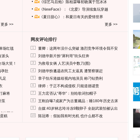
《综艺马后炮》陈柏霖曝初吻属于范冰冰
《NewFace》：《北爱》导演续集玩穿越
《夏日甜心》：和夏日有关的爱情世界
更多 >>
更多 >>
网友评论排行
1
捧场红毯
董卿：这两年没什么突破 激烈竞争环境令我不安
2
有派头
刘德华新片扮“犀利哥”街头狂奔
3
全场大笑！
为救母女俩 人艺演员中数刀(图)
4
妈孕肚
刘德华扮邋遢农民工太逼真 遭警察驱赶
5
儿足
章子怡斥港媒歧视内地演员 称刁钻势利
6
衣
律师：于正不构成侵权 只能道德谴责
7
打麻将
王力宏否认“辱华”：别给歌词扣帽子
8
所泵
王刚自曝7成家产为古董藏品：睡180年历史古床
9
台媒:40岁林志玲冷冻9颗卵子 全副武装怕被认出
删掉这照片
10
送蛋糕
陈冠希：假如我有时光机 也什么都不改