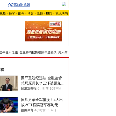
QQ高速浏览器
视频
-
播客
-
邮件
-
博客
-
微博
-
BBS
-
我说两句
红牛音乐之旅
金立特约搜狐视频年度盛典
男人帮
评榜
因严重违纪违法 金融监管
总局原局长李云泽被罢免全
国人大代表
经济观察报
6小时前
109评论
国乒男单全军覆没！4人出
战WTT横滨冠军赛均无缘
八强
搜狐体育
4小时前
65评论