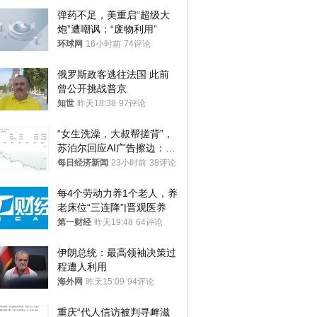
弹药不足，美重启“超级大
炮”遭嘲讽：“废物利用”
环球网
16小时前
74评论
俄罗斯政客逃往法国 此前
曾公开挑战普京
知世
昨天18:38
97评论
“女生洗澡，大叔帮搓背”，
苏泊尔回应AI广告擦边：视
频全下架，已强化内容管理
每日经济新闻
23小时前
38评论
与审核
每4个劳动力养1个老人，养
老床位“三连降”|晋观医养
第一财经
昨天19:48
64评论
伊朗总统：最高领袖决策过
程遭人利用
海外网
昨天15:09
94评论
重庆“代人信访被判寻衅滋