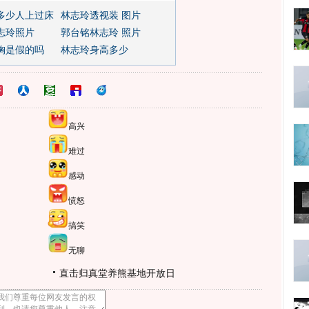
多少人上过床
林志玲透视装 图片
志玲照片
郭台铭林志玲 照片
胸是假的吗
林志玲身高多少
高兴
难过
感动
愤怒
搞笑
无聊
直击归真堂养熊基地开放日