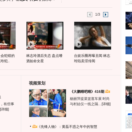
1/3
是会犯错的
林志玲酒后失态 盘点嗜
台娱乐圈再曝丑闻 林志
玲犯..
酒如命女星
玲陷卖淫传闻
视频策划
《大鹏嘚吧嘚》416期
生
杨丽萍提菜篮逛车展 时尚
，有些事
与村姑仅一线之隔…
[详细]
[详细]
《先锋人物》：黄磊不惑之年中的智慧