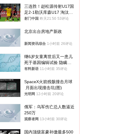
三连胜！赵松源传射U17国
足2-1勒沃库森U17 淘汰赛
将战河床
射门中国
昨天21:50
53评论
北京出台房地产新政
新闻资讯综合
1小时前
26评论
继6岁女童离世后又一患儿
死于基因编辑试验 隐瞒一
年才对外披露
有料新语
11小时前
35评论
SpaceX火箭残骸撞击月球
 月面出现撞击坑(图)
光明网
12小时前
20评论
俄军：乌军伤亡总人数逼近
250万
观察者网
13小时前
30评论
国内顶级富豪补缴最多500