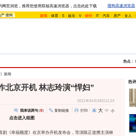
搜狗高速浏览器
的网页浏览，推荐您使用双核高速浏览器，点击此处下载
地产
搜狗
新闻
-
体育
-
S
-
娱乐
-
V
-
财经
-
IT
-
汽车
-
房产
-
女人
-
热点：
度》新闻
热
昨北京开机 林志玲演“悍妇”
2011年04月28日12:23
大
中
我来说两句
(
0
)
复制链接
打印
小
点击进入组图
喜剧《幸福额度》在京举办开机发布会，导演陈正道携主演林