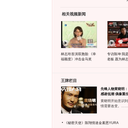
相关视频新闻
林志玲首演双胞胎 《幸
专访陈坤:我
福额度》冲击金马奖
老板 愿为林志
王牌栏目
先锋人物黄晓明：
感谢低潮 偶像重
黄晓明开始意识到
情需要改变。……
《秘密天使》陈翔情迷金素恩YURA