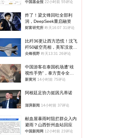
中国基金报
22小时前
55评论
炸了！梁文锋回吐全部利
润，DeepSeek重启融资
财富研究所
昨天16:07
31评论
比歼36更让西方恐慌！沈飞
歼50破空亮相，美军没攻克
的技术被拿下
尖锋视野
昨天13:31
26评论
中国游客在泰国机场遭“歧
视性手势”，泰方责令全面
调查，对责任人采取最严厉
新黄河
14小时前
75评论
处分
阿根廷足协力挺因凡蒂诺
澎湃新闻
14小时前
37评论
献血屋暴雨时阻拦群众入内
避雨？山西忻州血站回应
中国新闻网
12小时前
23评论