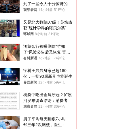
到了一些令人十分惊讶的消
息
观察者网
14小时前
51评论
又是北大数院07级！苏炜杰
获“统计学界的诺贝尔奖”
环球网
8小时前
31评论
鸿蒙智行被曝删除“竹知
了”风波公告后又恢复 官媒
曾力挺：劝华为要大度的，
有料新语
7小时前
174评论
你们适不适合？
宇树王兴兴身家已超180
亿，一批90后新贵也将诞生
界面新闻
12小时前
59评论
桃酥中吃出金属牙冠？泸溪
河发布调查结论：消费者已
澄清，所发视频情况不属实
观察者网
11小时前
30评论
男子平均每天睡眠7小时，
却三年2次脑梗，医生：这