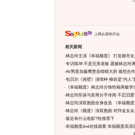
上网从搜狗开始
相关新闻
·
林志玲主演《幸福额度》 打造都市女
·
专访陈坤:不是完美老板 愿被林志玲
·
AV男星加藤鹰赞吴晴晴大胆 最想合作
·
包贝尔《画壁》演情种 柳岩是"内人"
·
《幸福额度》林志玲分饰性格两极孪
·
林志玲拒谈与富商分手传闻 不忍旧爱
·
林志玲演双胞胎全身改造 《幸福额度
·
林志玲《额度》演双胞胎 对拜金女从
·
最近有什么电影?给推荐下
·
幸福额度dvd在线观看 幸福额度高清