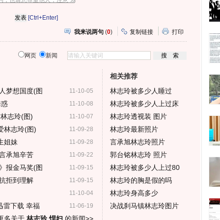
[Ctrl+Enter]
我来说两句
(
0
)
复制链接
打印
网页
新闻
相关推荐
人梦想国度(图
林志玲被多少人睡过
11-10-05
诱惑
林志玲被多少人上过床
11-10-08
林志玲(图)
林志玲透视装 图片
11-10-07
爱林志玲(图)
林志玲最新照片
11-09-28
生姐妹
言承旭林志玲照片
11-09-28
言承旭辛苦
郭台铭林志玲 照片
11-09-22
》报金马奖(图
林志玲被多少人上过80
11-09-15
抗拒到理解
林志玲的胸是假的吗
11-09-15
林志玲身高多少
11-10-04
迅雷下载 幸福
决战刹马镇林志玲图片
11-06-19
更多关于
林志玲 悍妇
的新闻>>