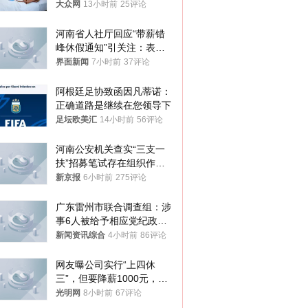
样睡觉更伤身
大众网
13小时前
25评论
河南省人社厅回应“带薪错
峰休假通知”引关注：表述
不够准确，待修改后印发
界面新闻
7小时前
37评论
阿根廷足协致函因凡蒂诺：
正确道路是继续在您领导下
足坛欧美汇
14小时前
56评论
河南公安机关查实“三支一
扶”招募笔试存在组织作弊
犯罪行为
新京报
6小时前
275评论
广东雷州市联合调查组：涉
事6人被给予相应党纪政务
处分和组织处理
新闻资讯综合
4小时前
86评论
网友曝公司实行“上四休
三”，但要降薪1000元，不
接受只能辞职
光明网
8小时前
67评论