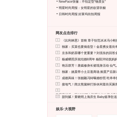
NewFace张俪：不怕定型“物质女”
明星时尚周报：女明星的欲望衣橱
日韩时尚周报
好莱坞街拍周报
网友点击排行
1
《比利林恩》首映 章子怡范冰冰冯小刚
2
独家：买菜也要拗造型！金星携女逛街
3
京东和奶茶哪个更重要？刘强东的回答
4
杨威晒照庆祝结婚8周年 杨阳洋轻抚妈
5
艳压群芳！唐嫣修身长裙现身活动 仙气
6
独家：姚晨带小土豆逛商场 购置产后新
7
成都风味！张靓颖冯轲曝婚纱照 吃串串
8
接地气！阔太熊黛林打扮休闲逛街买厕
9
马蓉离婚后，砸1000万人民币给媒体要求
10
甜到腻！黄晓明上海庆生 Baby挺孕肚
娱乐·大视野