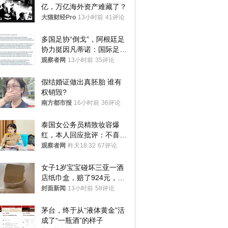
亿，万亿海外资产难藏了？
大猫财经Pro
13小时前
41评论
多国足协“倒戈”，阿根廷足
协力挺因凡蒂诺：国际足联
今后应继续在其领导下前行
观察者网
13小时前
35评论
假结婚证做出真胚胎 谁有
权销毁?
南方都市报
16小时前
36评论
泰国女公务员精致妆容爆
红，本人回应批评：不喜欢
就别看
观察者网
昨天18:32
67评论
女子1岁宝宝碰坏三亚一酒
店纸巾盒，赔了924元，发
帖吐槽后酒店退还一半的
封面新闻
13小时前
58评论
钱，当地市监局回应
茅台，终于从“液体黄金”活
成了“一瓶酒”的样子