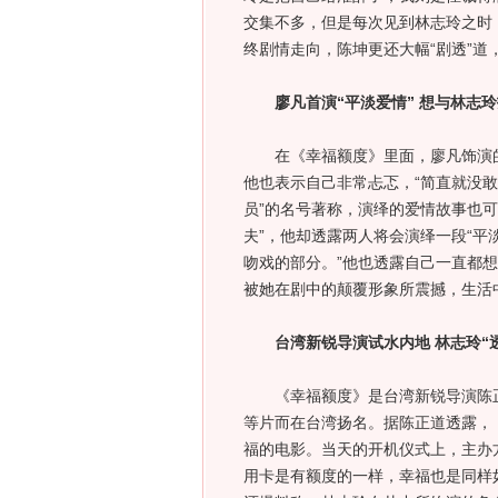
交集不多，但是每次见到林志玲之时
终剧情走向，陈坤更还大幅“剧透”道
廖凡首演“平淡爱情” 想与林志
在《幸福额度》里面，廖凡饰演的是
他也表示自己非常忐忑，“简直就没敢
员”的名号著称，演绎的爱情故事也可
夫”，他却透露两人将会演绎一段“平
吻戏的部分。”他也透露自己一直都
被她在剧中的颠覆形象所震撼，生活
台湾新锐导演试水内地 林志玲“
《幸福额度》是台湾新锐导演陈正
等片而在台湾扬名。据陈正道透露，
福的电影。当天的开机仪式上，主办方
用卡是有额度的一样，幸福也是同样如