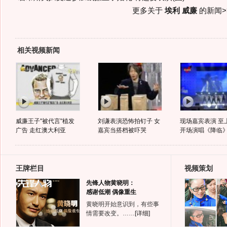
更多关于
埃利 威廉
的新闻>
相关视频新闻
威廉王子"被代言"植发
刘谦表演恐怖拍钉子 女
现场嘉宾表演 至
广告 走红澳大利亚
嘉宾当搭档被吓哭
开场演唱《降临
王牌栏目
视频策划
先锋人物黄晓明：
感谢低潮 偶像重生
黄晓明开始意识到，有些事
情需要改变。……
[详细]