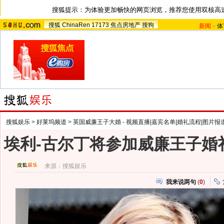
搜狐提示：为体验更加畅快的网页浏览，推荐您使用双核高
搜狐
ChinaRen
17173
焦点房地产
搜狗
新闻
-
体
搜狐娱乐
>
好莱坞频道
>
英国威廉王子大婚 - 视频直播|嘉宾名单|婚礼流程|图片报
埃利-古尔丁将参加威廉王子婚
来源：
搜狐娱乐
我来说两句
(
0
)