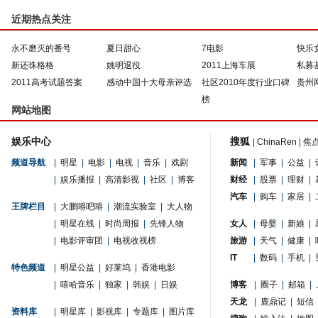
近期热点关注
永不磨灭的番号
夏日甜心
7电影
快乐
新还珠格格
姚明退役
2011上海车展
私募
2011高考试题答案
感动中国十大母亲评选
社区2010年度行业口碑
贵州
榜
网站地图
娱乐中心
搜狐
|
ChinaRen
|
焦
频道导航
|
明星
|
电影
|
电视
|
音乐
|
戏剧
新闻
|
军事
|
公益
|
|
娱乐播报
|
高清影视
|
社区
|
博客
财经
|
股票
|
理财
|
汽车
|
购车
|
家居
|
王牌栏目
|
大鹏嘚吧嘚
|
潮流实验室
|
大人物
|
明星在线
|
时尚周报
|
先锋人物
女人
|
母婴
|
新娘
|
|
电影评审团
|
电视收视榜
旅游
|
天气
|
健康
|
IT
|
数码
|
手机
|
特色频道
|
明星公益
|
好莱坞
|
香港电影
|
嘻哈音乐
|
独家
|
韩娱
|
日娱
博客
|
圈子
|
邮箱
|
天龙
|
鹿鼎记
|
短信
资料库
|
明星库
|
影视库
|
专题库
|
图片库