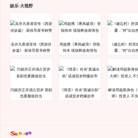
娱乐·大视野
吴亦凡香港宣传《西游伏
邓超携《乘风破浪》登陆
《健忘村》舒淇
妖篇》 获徐导星爷称赞
快本 现场释放表情包
覆，“村”出自
闫妮亦正亦谐占贺岁 喜剧
《情圣》肖央“真诚出轨”
解读邓超新身份《
也要颜值担当
或成贺岁档爆款帝
师》投资人 不