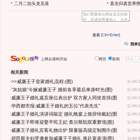
二月二抬头龙见喜
直击归真堂养
[Ctrl+Enter]
我来
上网从搜狗开始
网页
新闻
相关新闻
·
>>威廉王子皇家婚礼流程:(图)
11-04-
·
"灰姑娘"今嫁威廉王子 婚前各享最后单身时光(图)
11-04-
·
威廉王子婚礼嘉宾座位表出炉 双方家人同坐首排(图
11-04-
·
华西都市报:威廉王子婚礼的五位"代表先生"
11-04-
·
威廉王子婚礼演讲词敲定 婚礼晚宴上致辞悼戴妃(图
11-04-
·
威廉王子即将迎娶平民王妃 查尔斯陷双重窘境(图)
11-04-
·
威廉王子婚礼宾客礼物出炉 限量版高级定制围巾(图
11-04-
·
碧昂斯夫妇受邀参加威廉王子婚礼 将赴宴表演(图)
11-04-