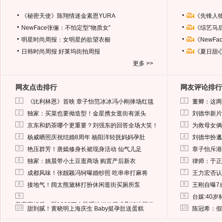
《秘密天使》陈翔情迷金素恩YURA
《先锋人
NewFace张俪：不怕定型“物质女”
《综艺马
明星时尚周报：女明星的欲望衣橱
《NewF
日韩时尚周报
好莱坞街拍周报
《夏日甜
更多 >>
网友点击排行
网友评论排行
1
1
《比利林恩》首映 章子怡范冰冰冯小刚捧场红毯
董卿：这两
2
2
独家：买菜也要拗造型！金星携女逛街有派头
刘德华新片
3
3
京东和奶茶哪个更重要？刘强东的回答全场大笑！
为救母女俩
4
4
杨威晒照庆祝结婚8周年 杨阳洋轻抚妈妈孕肚
刘德华扮邋
5
5
艳压群芳！唐嫣修身长裙现身活动 仙气儿足
章子怡斥港
6
6
独家：姚晨带小土豆逛商场 购置产后新衣
律师：于正
7
7
成都风味！张靓颖冯轲曝婚纱照 吃串串打麻将
王力宏否认
8
8
接地气！阔太熊黛林打扮休闲逛街买厕所泵
王刚自曝7
9
9
台媒:40
马蓉离婚后，砸1000万人民币给媒体要求删掉这照片
10
10
甜到腻！黄晓明上海庆生 Baby挺孕肚送蛋糕
陈冠希：假