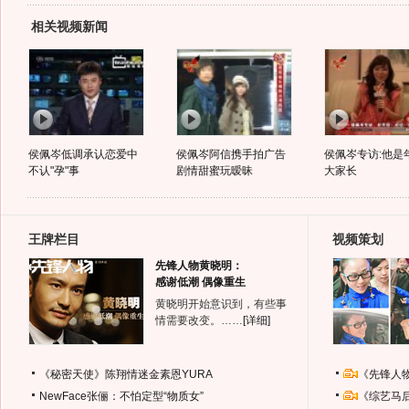
相关视频新闻
侯佩岑低调承认恋爱中
侯佩岑阿信携手拍广告
侯佩岑专访:他是
不认"孕"事
剧情甜蜜玩暧昧
大家长
王牌栏目
视频策划
先锋人物黄晓明：
感谢低潮 偶像重生
黄晓明开始意识到，有些事
情需要改变。……
[详细]
《秘密天使》陈翔情迷金素恩YURA
《先锋人
NewFace张俪：不怕定型“物质女”
《综艺马