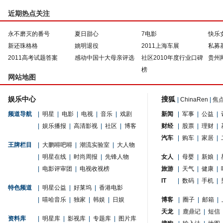
近期热点关注
永不磨灭的番号
夏日甜心
7电影
快乐
新还珠格格
姚明退役
2011上海车展
私募
2011高考试题答案
感动中国十大母亲评选
社区2010年度行业口碑
贵州
榜
网站地图
娱乐中心
搜狐
|
ChinaRen
|
焦
频道导航
|
明星
|
电影
|
电视
|
音乐
|
戏剧
新闻
|
军事
|
公益
|
|
娱乐播报
|
高清影视
|
社区
|
博客
财经
|
股票
|
理财
|
汽车
|
购车
|
家居
|
王牌栏目
|
大鹏嘚吧嘚
|
潮流实验室
|
大人物
|
明星在线
|
时尚周报
|
先锋人物
女人
|
母婴
|
新娘
|
|
电影评审团
|
电视收视榜
旅游
|
天气
|
健康
|
IT
|
数码
|
手机
|
特色频道
|
明星公益
|
好莱坞
|
香港电影
|
嘻哈音乐
|
独家
|
韩娱
|
日娱
博客
|
圈子
|
邮箱
|
天龙
|
鹿鼎记
|
短信
资料库
|
明星库
|
影视库
|
专题库
|
图片库