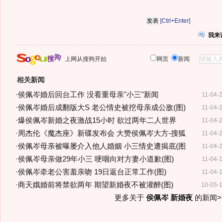
[Ctrl+Enter]
我来
上网从搜狗开始
网页
新闻
相关新闻
·
侯佩岑婚后回台工作 没看重母亲"小三"新闻
11-04-
·
侯佩岑婚后成翻版大S 老公情史被挖母亲成公敌(图)
11-04-
·
爆侯佩岑新婚之夜激战15小时 欲过两年二人世界
11-04-
·
周杰伦《魔杰座》新碟发布会 大赞侯佩岑大方-搜狐
11-04-
·
侯佩岑母亲被曝屡介入他人婚姻 小三情史遭揭底(图
11-04-
·
侯佩岑母亲做29年小三 哽咽向对方妻小道歉(图)
11-04-
·
侯佩岑牵老公害羞亲吻 19日返台正常工作(图)
11-04-
·
商天娥婚前将禁欲两年 期望新婚夜不被灌醉(图)
10-05-
更多关于
侯佩岑 新婚夜
的新闻>