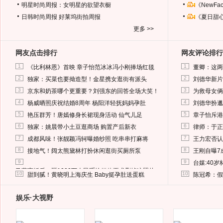
明星时尚周报：女明星的欲望衣橱
《NewF
日韩时尚周报
好莱坞街拍周报
《夏日甜
更多 >>
网友点击排行
网友评论排行
1
1
《比利林恩》首映 章子怡范冰冰冯小刚捧场红毯
董卿：这两
2
2
独家：买菜也要拗造型！金星携女逛街有派头
刘德华新片
3
3
京东和奶茶哪个更重要？刘强东的回答全场大笑！
为救母女俩
4
4
杨威晒照庆祝结婚8周年 杨阳洋轻抚妈妈孕肚
刘德华扮邋
5
5
艳压群芳！唐嫣修身长裙现身活动 仙气儿足
章子怡斥港
6
6
独家：姚晨带小土豆逛商场 购置产后新衣
律师：于正
7
7
成都风味！张靓颖冯轲曝婚纱照 吃串串打麻将
王力宏否认
8
8
接地气！阔太熊黛林打扮休闲逛街买厕所泵
王刚自曝7
9
9
台媒:40
马蓉离婚后，砸1000万人民币给媒体要求删掉这照片
10
10
甜到腻！黄晓明上海庆生 Baby挺孕肚送蛋糕
陈冠希：假
娱乐·大视野