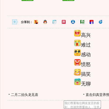
分享到：
高兴
难过
感动
愤怒
搞笑
无聊
二月二抬头龙见喜
直击归真堂养