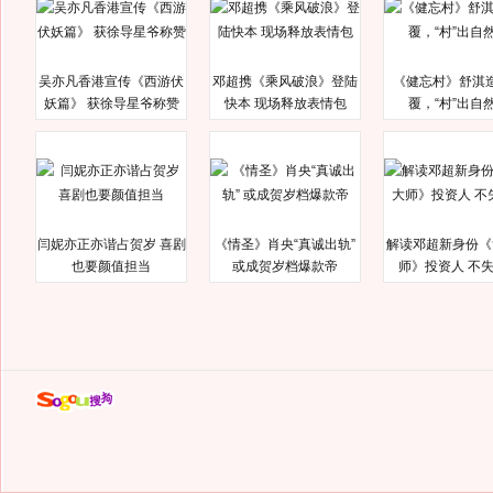
吴亦凡香港宣传《西游伏
邓超携《乘风破浪》登陆
《健忘村》舒淇
妖篇》 获徐导星爷称赞
快本 现场释放表情包
覆，“村”出自
闫妮亦正亦谐占贺岁 喜剧
《情圣》肖央“真诚出轨”
解读邓超新身份《
也要颜值担当
或成贺岁档爆款帝
师》投资人 不