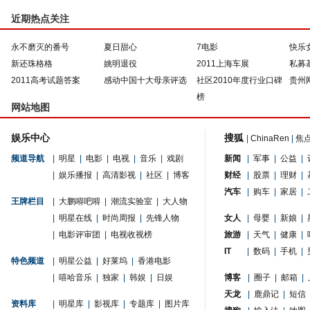
近期热点关注
永不磨灭的番号
夏日甜心
7电影
快乐
新还珠格格
姚明退役
2011上海车展
私募
2011高考试题答案
感动中国十大母亲评选
社区2010年度行业口碑
贵州
榜
网站地图
娱乐中心
搜狐
|
ChinaRen
|
焦
频道导航
|
明星
|
电影
|
电视
|
音乐
|
戏剧
新闻
|
军事
|
公益
|
|
娱乐播报
|
高清影视
|
社区
|
博客
财经
|
股票
|
理财
|
汽车
|
购车
|
家居
|
王牌栏目
|
大鹏嘚吧嘚
|
潮流实验室
|
大人物
|
明星在线
|
时尚周报
|
先锋人物
女人
|
母婴
|
新娘
|
|
电影评审团
|
电视收视榜
旅游
|
天气
|
健康
|
IT
|
数码
|
手机
|
特色频道
|
明星公益
|
好莱坞
|
香港电影
|
嘻哈音乐
|
独家
|
韩娱
|
日娱
博客
|
圈子
|
邮箱
|
天龙
|
鹿鼎记
|
短信
资料库
|
明星库
|
影视库
|
专题库
|
图片库