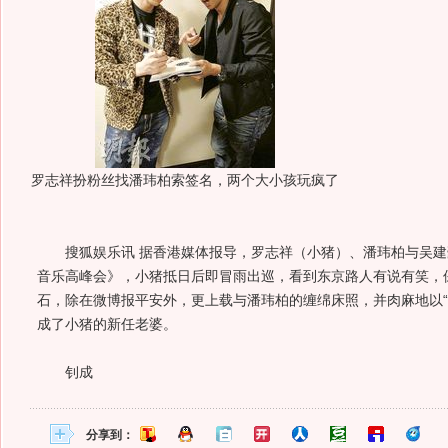
罗志祥扮粉丝找潘玮柏索签名，两个大小孩玩疯了
搜狐娱乐讯 据香港媒体报导，罗志祥（小猪）、潘玮柏与吴建
音乐高峰会》，小猪抵日后即冒雨出巡，看到东京路人有说有笑，
石，除在微博报平安外，更上载与潘玮柏的缠绵床照，并肉麻地以“
成了小猪的新任老婆。
钊成
分享到：