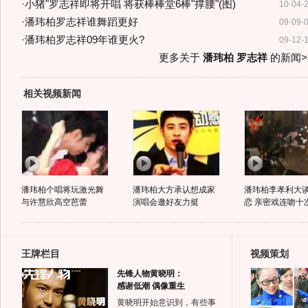
·
小猪"罗志祥即将开唱 将获棒棒堂6棒"撑腰"(图)
10-04-
·
潘玮柏罗志祥谁舞蹈更好
09-09-
·
潘玮柏罗志祥09年谁更火?
09-12-
更多关于
潘玮柏 罗志祥
的新闻>
相关视频新闻
潘玮柏个唱将玩激光舞
潘玮柏大方承认想成家
潘玮柏李孝利大
与许慧欣高空芭蕾
演唱会邀好友力挺
恋 亲密戏连吻十
王牌栏目
视频策划
先锋人物黄晓明：
感谢低潮 偶像重生
黄晓明开始意识到，有些事