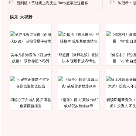
马蓉离婚后，砸1000万人民币给媒体要求删掉这照片
10
10
甜到腻！黄晓明上海庆生 Baby挺孕肚送蛋糕
陈冠希：假
娱乐·大视野
吴亦凡香港宣传《西游伏
邓超携《乘风破浪》登陆
《健忘村》舒淇
妖篇》 获徐导星爷称赞
快本 现场释放表情包
覆，“村”出自
闫妮亦正亦谐占贺岁 喜剧
《情圣》肖央“真诚出轨”
解读邓超新身份《
也要颜值担当
或成贺岁档爆款帝
师》投资人 不