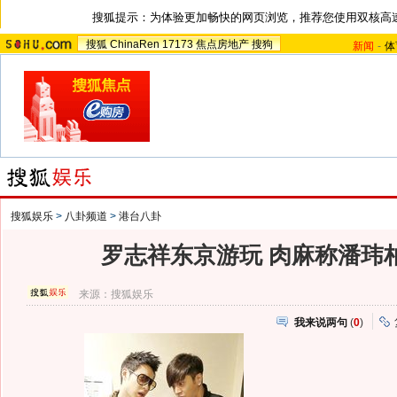
搜狐提示：为体验更加畅快的网页浏览，推荐您使用双核高
搜狐
ChinaRen
17173
焦点房地产
搜狗
新闻
-
体
搜狐娱乐
>
八卦频道
>
港台八卦
罗志祥东京游玩 肉麻称潘玮柏
来源：
搜狐娱乐
我来说两句
(
0
)