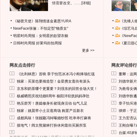
情需要改变。……
[详细]
《秘密天使》陈翔情迷金素恩YURA
《先锋人
NewFace张俪：不怕定型“物质女”
《综艺马
明星时尚周报：女明星的欲望衣橱
《NewF
日韩时尚周报
好莱坞街拍周报
《夏日甜
更多 >>
网友点击排行
网友评论排行
1
1
《比利林恩》首映 章子怡范冰冰冯小刚捧场红毯
董卿：这两
2
2
独家：买菜也要拗造型！金星携女逛街有派头
刘德华新片
3
3
京东和奶茶哪个更重要？刘强东的回答全场大笑！
为救母女俩
4
4
杨威晒照庆祝结婚8周年 杨阳洋轻抚妈妈孕肚
刘德华扮邋
5
5
艳压群芳！唐嫣修身长裙现身活动 仙气儿足
章子怡斥港
6
6
独家：姚晨带小土豆逛商场 购置产后新衣
律师：于正
7
7
成都风味！张靓颖冯轲曝婚纱照 吃串串打麻将
王力宏否认
8
8
接地气！阔太熊黛林打扮休闲逛街买厕所泵
王刚自曝7
9
9
台媒:40