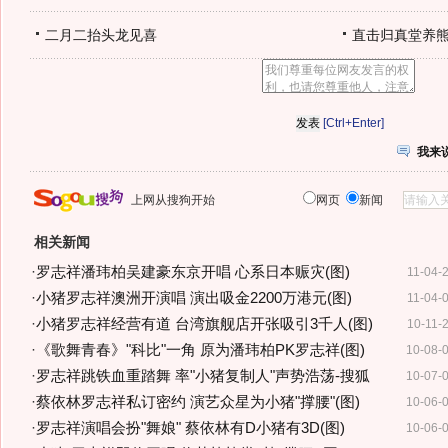
二月二抬头龙见喜
直击归真堂养
[Ctrl+Enter]
我来
上网从搜狗开始
网页
新闻
相关新闻
·
罗志祥潘玮柏吴建豪东京开唱 心系日本赈灾(图)
11-04-
·
小猪罗志祥澳洲开演唱 演出吸金2200万港元(图)
11-04-
·
小猪罗志祥经营有道 台湾旗舰店开张吸引3千人(图)
10-11-
·
《歌舞青春》"科比"一角 原为潘玮柏PK罗志祥(图)
10-08-
·
罗志祥跳铁血重踏舞 率"小猪复制人"声势浩荡-搜狐
10-07-
·
蔡依林罗志祥私订密约 演艺众星为小猪"撑腰"(图)
10-06-
·
罗志祥演唱会扮"舞娘" 蔡依林有D小猪有3D(图)
10-06-