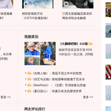
安保措施兼
精彩影视剧尽在
江西女孩被骗流落深圳
利"
《CETV3首播剧场》
网络求助乡友解困
视频策划
《大鹏嘚吧嘚》416期
生
杨丽萍提菜篮逛车展 时尚
，有些事
与村姑仅一线之隔…
[详细]
[详细]
《先锋人物》：黄磊不惑之年中的智慧
《综艺马后炮》陈柏霖曝初吻属于范冰冰
《NewFace》：《北爱》导演续集玩穿越
《夏日甜心》：和夏日有关的爱情世界
更多 >>
更多 >>
网友评论排行