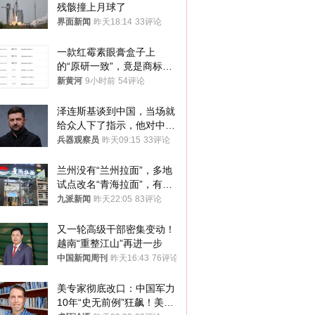
残骸撞上月球了
界面新闻
昨天18:14
33评论
一款红霉素眼膏盒子上
的“原研一致”，竟是商标！
律师：极易误导消费者；网
新黄河
9小时前
54评论
友：药企不应打擦边球
泽连斯基谈到中国，当场就
给众人下了指示，他对中国
和中乌关系，显然又有了新
兵器观察员
昨天09:15
33评论
的想法
兰州没有“兰州拉面”，多地
试点改名“青海拉面”，有商
家改名已两年
九派新闻
昨天22:05
83评论
又一轮高级干部密集变动！
越南“重整江山”再进一步
中国新闻周刊
昨天16:43
76评论
美专家彻底改口：中国军力
10年“史无前例”狂飙！美军