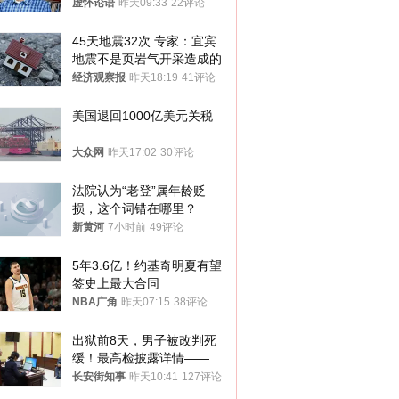
真慌了
虚怀论语
昨天09:33
22评论
45天地震32次 专家：宜宾
地震不是页岩气开采造成的
经济观察报
昨天18:19
41评论
美国退回1000亿美元关税
大众网
昨天17:02
30评论
法院认为“老登”属年龄贬
损，这个词错在哪里？
新黄河
7小时前
49评论
5年3.6亿！约基奇明夏有望
签史上最大合同
NBA广角
昨天07:15
38评论
出狱前8天，男子被改判死
缓！最高检披露详情——
长安街知事
昨天10:41
127评论