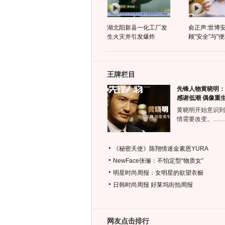
湖北阳新县一化工厂发
俞正声:世博
生火灾并引发爆炸
顾"安全"与"便
王牌栏目
先锋人物黄晓明：
感谢低潮 偶像重
黄晓明开始意识到
情需要改变。……
《秘密天使》陈翔情迷金素恩YURA
NewFace张俪：不怕定型“物质女”
明星时尚周报：女明星的欲望衣橱
日韩时尚周报
好莱坞街拍周报
网友点击排行