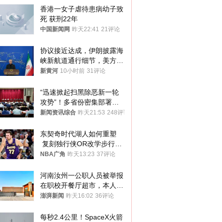
香港一女子虐待患病幼子致
死 获刑22年
中国新闻网
昨天22:41
21评论
协议接近达成，伊朗披露海
峡新航道通行细节，美方再
提“倒计时”
新黄河
10小时前
31评论
“迅速掀起扫黑除恶新一轮
攻势”！多省份密集部署，
公布举报方式
新闻资讯综合
昨天21:53
248评论
东契奇时代湖人如何重塑
 复刻独行侠OR改学步行
者？
NBA广角
昨天13:23
37评论
河南汝州一公职人员被举报
在职校开餐厅超市，本人回
应称“是给别人帮忙”
澎湃新闻
昨天16:02
36评论
每秒2.4公里！SpaceX火箭