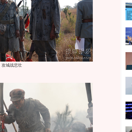
攻城战悲壮