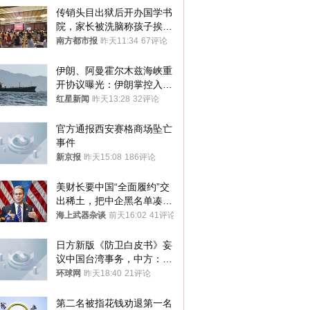
传销头目出狱后开办国学书
院，家长被洗脑称孩子挨打
才有效果
南方都市报
昨天11:34
67评论
伊朗、阿曼霍尔木兹海峡重
开协议曝光：伊朗掌控入湾
航道，与阿曼平分“服务费”
红星新闻
昨天13:28
32评论
官方通报西安赛格商场坠亡
事件
新京报
昨天15:08
186评论
美财长要中国“全面履约”交
出稀土，把中企黑名单凑到
187家，中方做最坏打算
海上武器杂谈
前天16:02
41评论
日方新版《防卫白皮书》妄
议中国台湾事务，中方：强
烈不满、坚决反对，已向日
环球网
昨天18:40
21评论
方严正交涉
第二名被指花钱劝退第一名 