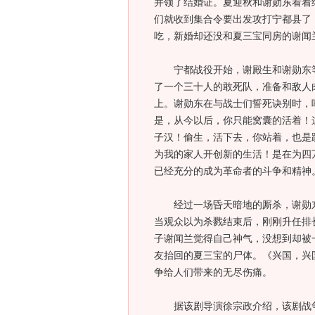
并领了结婚证。夏迎秋和谢勋东看着
们就收到集合令要出发攻打宁都县了
吃，新婚却还没和夏三宝同房的谢闻
宁都战役开始，谢殿生和谢勋东等
了一个三十人的敢死队，准备和敌人
上。谢勋东在与战士们誓死诀别时，
是，从今以后，你只能窝囊的活着！
子汉！偷生，活下去，你站着，也是
为我的家人开创新的生活！是在为四
已经充分的成为革命者的斗争和精神
经过一场昏天暗地的厮杀，谢勋东
当观众以为杀戮结束后，刚刚升任排
子谢闻兰觉得自己神气，没想到却被
友抬回的夏三宝的尸体。《兴国，兴
争给人们带来的无尽伤痛。
据该剧导演徐宗政介绍，该剧战争