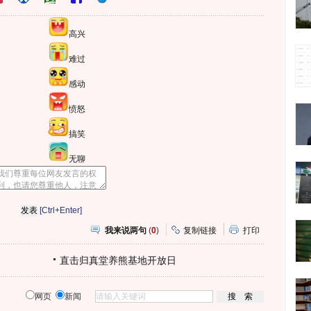
高兴
难过
感动
愤怒
搞笑
无聊
[Ctrl+Enter]
我来说两句
(
0
)
复制链接
打印
直击归真堂养熊基地开放日
网页
新闻