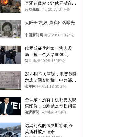
基还在做梦：让俄罗斯在冬
季前求和？
兵器先锋
昨天20:13
34评论
人贩子“梅姨”真实姓名曝光
中国新闻网
昨天23:31
61评论
俄罗斯征兵乱象：熟人设
局，拉一个人给8000元
知世
昨天19:29
153评论
24小时不关空调，电费竟降
六成？网友吵翻，电力部门
回应→
金羊网
昨天21:13
30评论
余承东：所有手机都要大规
模涨价，否则就是亏损销售
澎湃新闻
5小时前
42评论
远离前线的俄罗斯将领 在
莫斯科被人追杀