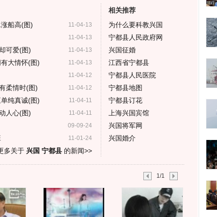
相关推荐
涨船高(图)
为什么要科教兴国
11-04-13
宁都县人民政府网
11-04-13
可爱(图)
兴国征婚
11-04-13
有大情怀(图)
江西省宁都县
11-04-13
宁都县人民医院
11-04-12
有柔情时(图)
宁都县地图
11-04-12
单纯真诚(图)
宁都县订花
11-04-11
人心(图)
上海兴国宾馆
11-04-11
兴国将军网
09-09-24
班
兴国婚介
11-01-24
更多关于
兴国 宁都县
的新闻>>
1/1