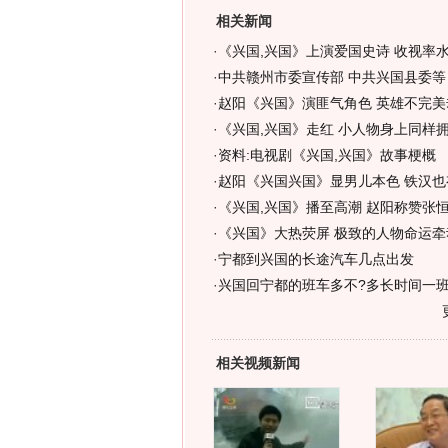
相关新闻
·
《兴国,兴国》上演爱国史诗 收视率水
·
中共赣州市委宣传部 中共兴国县委等
·
赵阳《兴国》演匪气角色 英雄不完美却
·
《兴国,兴国》走红 小人物身上同样拥
·
资料:电视剧《兴国,兴国》故事梗概
·
赵阳《兴国兴国》显男儿本色 铁汉也
·
《兴国,兴国》播至高潮 赵阳称赞张恒
·
《兴国》大热荧屏 极致的人物命运牵动
·
宁都到兴国的长途汽车几点出发
·
兴国回宁都的班车多不?多长时间一
相关视频新闻