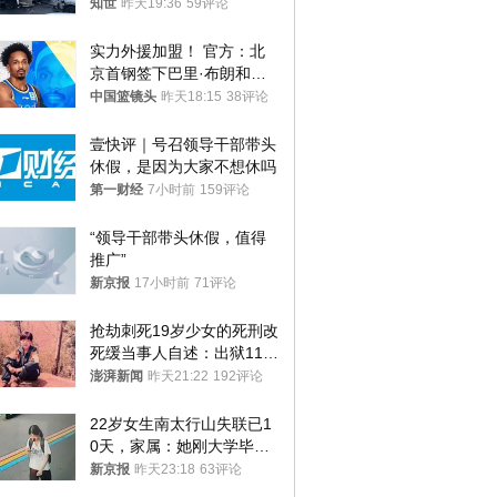
知世
昨天19:36
59评论
实力外援加盟！ 官方：北
京首钢签下巴里·布朗和桑
普森
中国篮镜头
昨天18:15
38评论
壹快评｜号召领导干部带头
休假，是因为大家不想休吗
第一财经
7小时前
159评论
“领导干部带头休假，值得
推广”
新京报
17小时前
71评论
抢劫刺死19岁少女的死刑改
死缓当事人自述：出狱11年
间始终刻意躲避被害人家属
澎湃新闻
昨天21:22
192评论
22岁女生南太行山失联已1
0天，家属：她刚大学毕业
想到山里旅行
新京报
昨天23:18
63评论