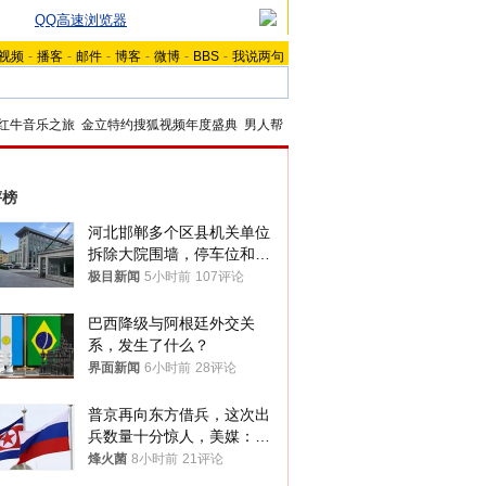
QQ高速浏览器
视频
-
播客
-
邮件
-
博客
-
微博
-
BBS
-
我说两句
红牛音乐之旅
金立特约搜狐视频年度盛典
男人帮
评榜
河北邯郸多个区县机关单位
拆除大院围墙，停车位和厕
所免费开放，当地多部门回
极目新闻
5小时前
107评论
应
巴西降级与阿根廷外交关
系，发生了什么？
界面新闻
6小时前
28评论
普京再向东方借兵，这次出
兵数量十分惊人，美媒：俄
朝要动真格？
烽火菌
8小时前
21评论