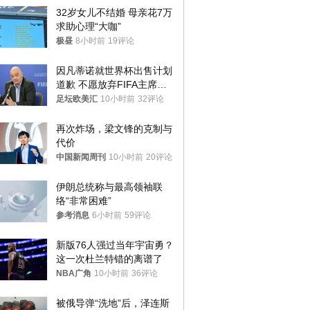
32岁女儿不结婚 母亲花7万
求助心理“大咖”
极昼
8小时前
19评论
因凡蒂诺就世界杯出售计划
道歉 不愿放弃FIFA主席职
位
足坛欧美汇
10小时前
32评论
再次炸场，梁文锋的克制与
代价
中国新闻周刊
10小时前
20评论
伊朗总统称与最高领袖联
络“非常困难”
参考消息
6小时前
59评论
新版76人强过当年宇宙勇？
这一次杜兰特错的离谱了
NBA广角
10小时前
36评论
被俄导弹“洗地”后，泽连斯