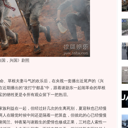
兴国，兴国》剧照
命、草根夫妻斗气的欢乐后，在央视一套播出近尾声的《兴
在近期播出的“攻打宁都县”中，跟着谢勋东一起闹革命的草根
宝的牺牲更是令所有观众留下一把热泪。
族利益在一起，但经过好几次的生离死别，夏迎秋也已经慢
两人在睡觉时候中间还是隔着一把算盘，但彼此的心已经慢慢
谢闻兰、钟夜菊与谢殿生的爱情也修成正果，三对恋人索性一