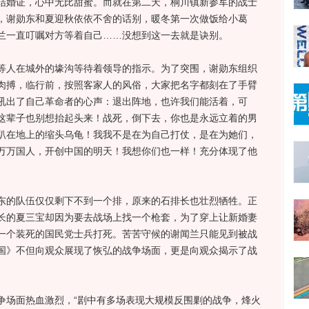
结婚证，心中无比甜蜜。而就在第二天，桐川镇新参军的战士
，谢勋东和夏迎秋依依不舍的话别，暖冬第一次做饭给小葛
兰一直叮嘱对方等着自己……没想到这一去就是诀别。
人在城外的壕沟等待着领导的指示。为了突围，谢勋东组织
肉搏，临行前，按照客家人的风俗，大家把名字都刻在了手臂
吼出了自己革命者的心声：退出阵地，也许我们能活着，可
这辈子也别想抬起头来！战死，倒下去，你也是永远立着的男
趴在地上的缩头乌龟！我我不是在为自己打仗，是在为她们，
万万国人，开创中国的明天！我想你们也一样！充分体现了他
。
的队伍仅仅剩下不到一个排，原来的石排长也壮烈牺牲。正
长的夏三宝却因为要去战场上找一个枪套，为了穿上让新婚妻
一个装死的国民党士兵打死。苦苦守候的谢闻兰只能见到被战
国》不但向观众展现了恢弘的战争场面，更是向观众揭示了战
场面热血激烈，“剧中有多场表现大规模反围剿的战争，烽火