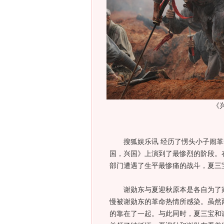
《
搜狐娱乐讯 经历了愣头小子闹革
国，兴国》上演到了最惨烈的阶段。
部门遭遇了生平最惨痛的战斗，夏三
谢勋东与夏迎秋原本是各自为了家
慢被谢勋东的革命热情所感染。虽然
的靠在了一起。与此同时，夏三宝和