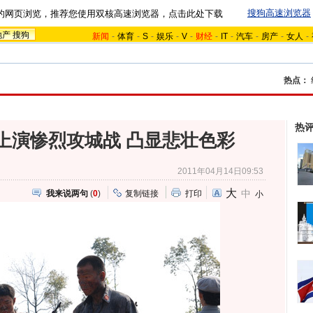
搜狗高速浏览器
的网页浏览，推荐您使用双核高速浏览器，点击此处下载
地产
搜狗
新闻
-
体育
-
S
-
娱乐
-
V
-
财经
-
IT
-
汽车
-
房产
-
女人
-
热点：
热
上演惨烈攻城战 凸显悲壮色彩
2011年04月14日09:53
大
中
我来说两句
(
0
)
复制链接
打印
小