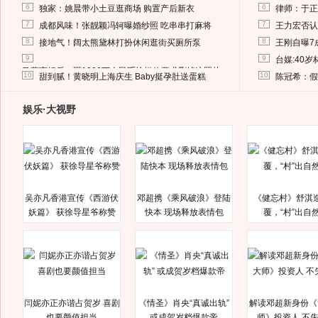
6
6
独家：姚晨带小土豆逛商场 购置产后新衣
律师：于正
7
7
成都风味！张靓颖冯轲曝婚纱照 吃串串打麻将
王力宏否认
8
8
接地气！阔太熊黛林打扮休闲逛街买厕所泵
王刚自曝7
9
9
台媒:40
马蓉离婚后，砸1000万人民币给媒体要求删掉这照片
10
10
甜到腻！黄晓明上海庆生 Baby挺孕肚送蛋糕
陈冠希：假
娱乐·大视野
吴亦凡香港宣传《西游伏
邓超携《乘风破浪》登陆
《健忘村》舒淇
妖篇》 获徐导星爷称赞
快本 现场释放表情包
覆，“村”出自
闫妮亦正亦谐占贺岁 喜剧
《情圣》肖央“真诚出轨”
解读邓超新身份《
也要颜值担当
或成贺岁档爆款帝
师》投资人 不