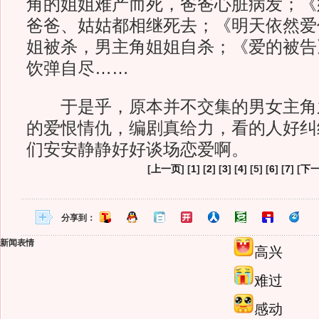
角的姐姐难产而死，爸爸心脏病发；《
爸爸、姑姑都相继死去；《明天依然爱
姐被杀，男主角姐姐自杀；《爱的被告
饮弹自尽……
于是乎，原本并不交集的男女主角
的爱恨情仇，编剧真给力，看的人好纠
们安安静静好好谈场恋爱啊。
[
上一页
] [
1
] [
2
] [
3
] [
4
] [5] [
6
] [
7
] [
下
分享到：
新闻表情
高兴
难过
感动