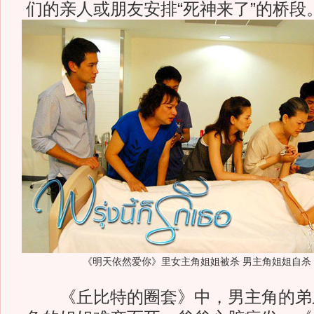
们的亲人或朋友安排“死神来了”的桥段
《明天依然爱你》里女主角姐姐被杀 男主角姐姐自杀
《丘比特的圈套》中，男主角的弟