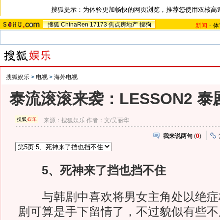
搜狐提示：为体验更加畅快的网页浏览，推荐您使用双核高
搜狐
ChinaRen
17173
焦点房地产
搜狗
新闻
-
体
搜狐娱乐
>
电视
>
海外电视
泰流滚滚来袭：LESSON2 
来源：
搜狐娱乐
作者：文/吴丽华
我来说两句
(
0
)
5、死神来了挡也挡不住
与韩剧中喜欢将男女主角处以绝症
剧可算是手下留情了，不过貌似有些不