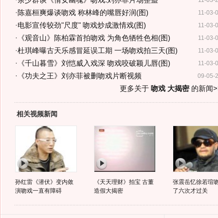
·
余少群谈《倩女幽魂》吻戏:刘亦菲片场整蛊
11-03-
·
陈嘉桓爽爆谈吻戏 称林峰的嘴唇好润(图)
11-03-
·
电影宣传较劲"尺度" 吻戏炒成激情戏(图)
11-03-
·
《观音山》陈柏霖首拍吻戏 为角色牺牲色相(图)
11-03-
·
杜琪峰曝古天乐感冒延误工期 一场吻戏拍三天(图)
11-03-
·
《千山暮雪》刘恺威入戏深 吻戏咬破颖儿唇(图)
11-03-
·
《功夫之王》刘亦菲被删吻戏片断视频
09-05-
更多关于
吻戏 大揭密
的新闻>
相关视频新闻
孙红雷《潜伏》变内敛
《天天理财》拍宝 古董
张震岳忆徐若瑄吻
演吻戏一直有障碍
造假大揭密
了六次才过关