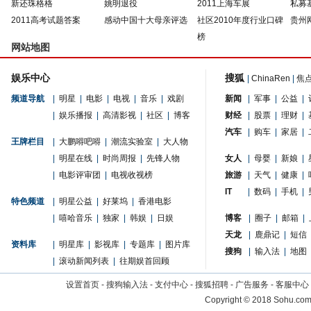
新还珠格格
姚明退役
2011上海车展
私募
2011高考试题答案
感动中国十大母亲评选
社区2010年度行业口碑
贵州
榜
网站地图
娱乐中心
搜狐
|
ChinaRen
|
焦
频道导航
|
明星
|
电影
|
电视
|
音乐
|
戏剧
新闻
|
军事
|
公益
|
|
娱乐播报
|
高清影视
|
社区
|
博客
财经
|
股票
|
理财
|
汽车
|
购车
|
家居
|
王牌栏目
|
大鹏嘚吧嘚
|
潮流实验室
|
大人物
|
明星在线
|
时尚周报
|
先锋人物
女人
|
母婴
|
新娘
|
|
电影评审团
|
电视收视榜
旅游
|
天气
|
健康
|
IT
|
数码
|
手机
|
特色频道
|
明星公益
|
好莱坞
|
香港电影
|
嘻哈音乐
|
独家
|
韩娱
|
日娱
博客
|
圈子
|
邮箱
|
天龙
|
鹿鼎记
|
短信
资料库
|
明星库
|
影视库
|
专题库
|
图片库
搜狗
|
输入法
|
地图
|
滚动新闻列表
|
往期娱首回顾
设置首页
-
搜狗输入法
-
支付中心
-
搜狐招聘
-
广告服务
-
客服中心
Copyright
©
2018 Sohu.com 