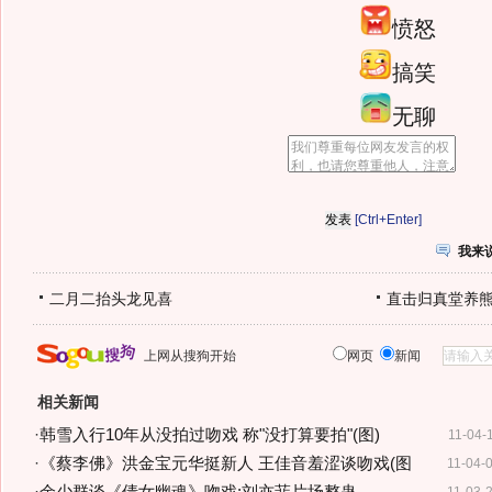
愤怒
搞笑
无聊
[Ctrl+Enter]
我来
二月二抬头龙见喜
直击归真堂养
上网从搜狗开始
网页
新闻
相关新闻
·
韩雪入行10年从没拍过吻戏 称"没打算要拍"(图)
11-04-
·
《蔡李佛》洪金宝元华挺新人 王佳音羞涩谈吻戏(图
11-04-