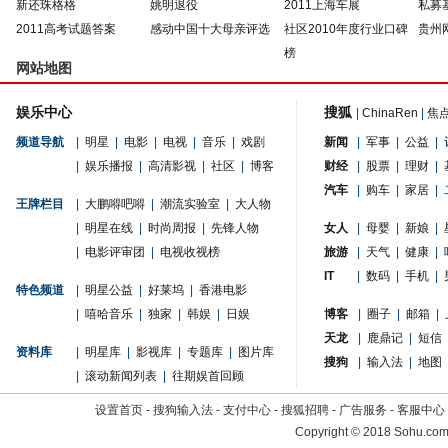
新还珠格格
姚明退役
2011上海车展
私募
2011高考试题答案
感动中国十大母亲评选
社区2010年度行业口碑
贵州
榜
网站地图
娱乐中心
搜狐
|
ChinaRen
|
焦
频道导航
|
明星
|
电影
|
电视
|
音乐
|
戏剧
新闻
|
军事
|
公益
|
|
娱乐播报
|
高清影视
|
社区
|
博客
财经
|
股票
|
理财
|
汽车
|
购车
|
家居
|
王牌栏目
|
大鹏嘚吧嘚
|
潮流实验室
|
大人物
|
明星在线
|
时尚周报
|
先锋人物
女人
|
母婴
|
新娘
|
|
电影评审团
|
电视收视榜
旅游
|
天气
|
健康
|
IT
|
数码
|
手机
|
特色频道
|
明星公益
|
好莱坞
|
香港电影
|
嘻哈音乐
|
独家
|
韩娱
|
日娱
博客
|
圈子
|
邮箱
|
天龙
|
鹿鼎记
|
短信
资料库
|
明星库
|
影视库
|
专题库
|
图片库
搜狗
|
输入法
|
地图
|
滚动新闻列表
|
往期娱首回顾
设置首页
-
搜狗输入法
-
支付中心
-
搜狐招聘
-
广告服务
-
客服中心
Copyright
©
2018 Sohu.com 