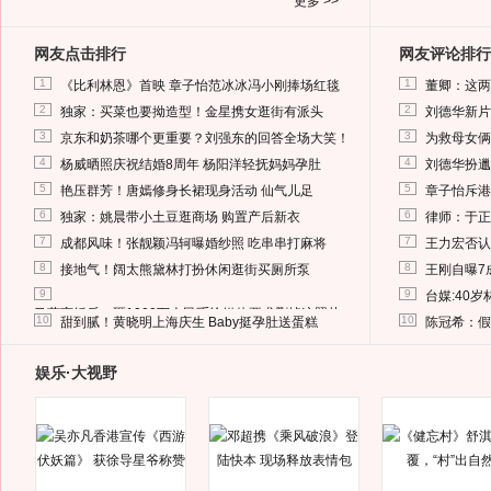
更多 >>
网友点击排行
网友评论排行
1
1
《比利林恩》首映 章子怡范冰冰冯小刚捧场红毯
董卿：这两
2
2
独家：买菜也要拗造型！金星携女逛街有派头
刘德华新片
3
3
京东和奶茶哪个更重要？刘强东的回答全场大笑！
为救母女俩
4
4
杨威晒照庆祝结婚8周年 杨阳洋轻抚妈妈孕肚
刘德华扮邋
5
5
艳压群芳！唐嫣修身长裙现身活动 仙气儿足
章子怡斥港
6
6
独家：姚晨带小土豆逛商场 购置产后新衣
律师：于正
7
7
成都风味！张靓颖冯轲曝婚纱照 吃串串打麻将
王力宏否认
8
8
接地气！阔太熊黛林打扮休闲逛街买厕所泵
王刚自曝7
9
9
台媒:40
马蓉离婚后，砸1000万人民币给媒体要求删掉这照片
10
10
甜到腻！黄晓明上海庆生 Baby挺孕肚送蛋糕
陈冠希：假
娱乐·大视野