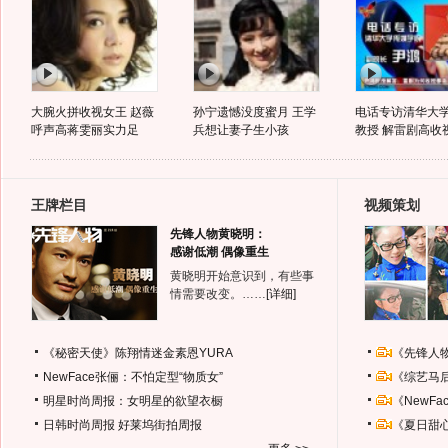
大腕火拼收视女王 赵薇
孙宁遗憾没度蜜月 王学
电话专访清华大
呼声高蒋雯丽实力足
兵想让妻子生小孩
教授 解雷剧高收
王牌栏目
视频策划
先锋人物黄晓明：
感谢低潮 偶像重生
黄晓明开始意识到，有些事
情需要改变。……
[详细]
《秘密天使》陈翔情迷金素恩YURA
《先锋人
NewFace张俪：不怕定型“物质女”
《综艺马
明星时尚周报：女明星的欲望衣橱
《NewF
日韩时尚周报
好莱坞街拍周报
《夏日甜