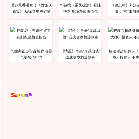
吴亦凡香港宣传《西游伏
邓超携《乘风破浪》登陆
《健忘村》舒淇
妖篇》 获徐导星爷称赞
快本 现场释放表情包
覆，“村”出自
闫妮亦正亦谐占贺岁 喜剧
《情圣》肖央“真诚出轨”
解读邓超新身份《
也要颜值担当
或成贺岁档爆款帝
师》投资人 不