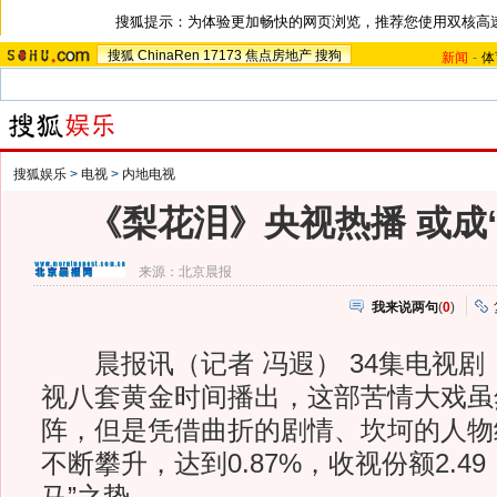
搜狐提示：为体验更加畅快的网页浏览，推荐您使用双核高
搜狐
ChinaRen
17173
焦点房地产
搜狗
新闻
-
体
搜狐娱乐
>
电视
>
内地电视
《梨花泪》央视热播 或成
来源：
北京晨报
我来说两句
(
0
)
晨报讯（记者 冯遐） 34集电视剧
视八套黄金时间播出，这部苦情大戏虽
阵，但是凭借曲折的剧情、坎坷的人物
不断攀升，达到0.87%，收视份额2.4