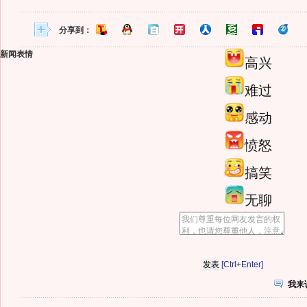
分享到：
新闻表情
高兴
难过
感动
愤怒
搞笑
无聊
[Ctrl+Enter]
我来