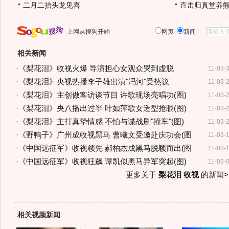
二月二抬头龙见喜
直击归真堂养
上网从搜狗开始
网页
新闻
相关新闻
·
《梨花泪》收视火爆 导演担心女观众哭到虚脱
11-03-
·
《梨花泪》央视热播李子雄出演"冯河"受热议
11-03-
·
《梨花泪》主创做客访谈节目 许歌现场亮唱功(图)
11-03-
·
《梨花泪》央八播出过半 叶如萍歌女造型抢眼(图)
11-03-
·
《梨花泪》主打真挚情感 不怕与谍战剧"撞车"(图)
11-03-
·
《野鸭子》广州成收视黑马 曹曦文受邀赴庆功会(图
11-03-
·
《中国远征军》收视领先 郝柏杰成黑马脱颖而出(图
11-03-
·
《中国远征军》收视狂飙 谭凯似黑马异军突起(图)
11-03-
更多关于
梨花泪 收视
的新闻>
相关视频新闻