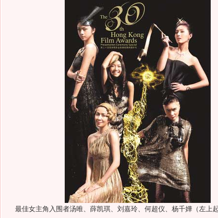
最佳女主角入围者汤唯、薛凯琪、刘嘉玲、何超仪、杨千嬅（左上