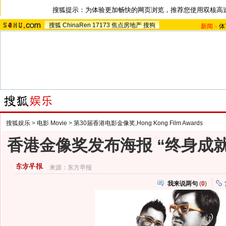
搜狐提示：为体验更加畅快的网页浏览，推荐您使用双核高
搜狐
ChinaRen
17173
焦点房地产
搜狗
新闻
-
体
搜狐娱乐
>
电影 Movie
>
第30届香港电影金像奖,Hong Kong Film Awards
香港金像奖发布海报 “终身成
来源：
东方早报
我来说两句
(
0
)