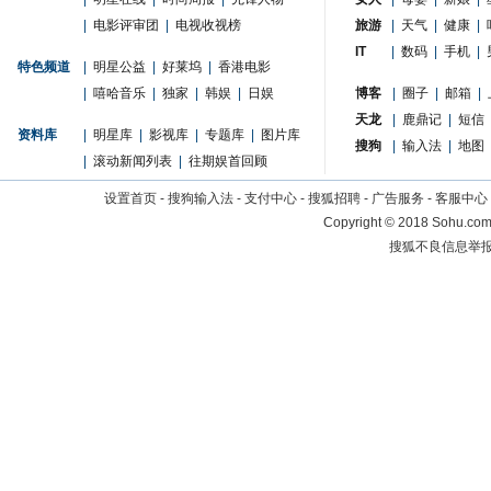
|
电影评审团
|
电视收视榜
旅游
|
天气
|
健康
|
IT
|
数码
|
手机
|
特色频道
|
明星公益
|
好莱坞
|
香港电影
|
嘻哈音乐
|
独家
|
韩娱
|
日娱
博客
|
圈子
|
邮箱
|
天龙
|
鹿鼎记
|
短信
资料库
|
明星库
|
影视库
|
专题库
|
图片库
搜狗
|
输入法
|
地图
|
滚动新闻列表
|
往期娱首回顾
设置首页
-
搜狗输入法
-
支付中心
-
搜狐招聘
-
广告服务
-
客服中心
Copyright
©
2018 Sohu.com 
搜狐不良信息举