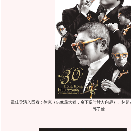
最佳导演入围者：徐克（头像最大者，余下逆时针方向起）、林超
郭子健