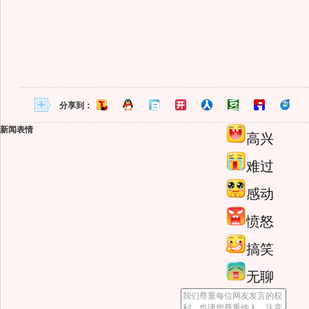
分享到：
新闻表情
高兴
难过
感动
愤怒
搞笑
无聊