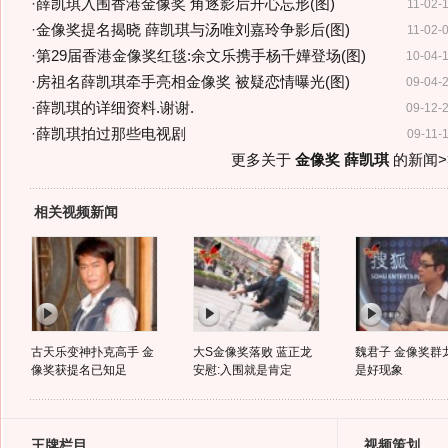
·
薛凯琪入围香港金像奖 角逐影后开心忘形(图)
11-02-
·
金像奖提名揭晓 薛凯琪与汤唯刘嘉玲争影后(图)
11-02-
·
第29届香港金像奖红毯:余文乐携手杨千嬅登场(图)
10-04-
·
房祖名薛凯琪牵手亮相金像奖 被疑恋情曝光(图)
09-04-
·
薛凯琪的详细资料.谢谢.
09-12-
·
薛凯琪拍过那些电视剧
09-11-
更多关于
金像奖 薛凯琪
的新闻>
相关视频新闻
古天乐变神扑克高手 金
大S金像奖落败 蓝正龙
魏君子 金像奖群
像奖获提名已知足
安慰:入围就是肯定
是好现象
王牌栏目
视频策划