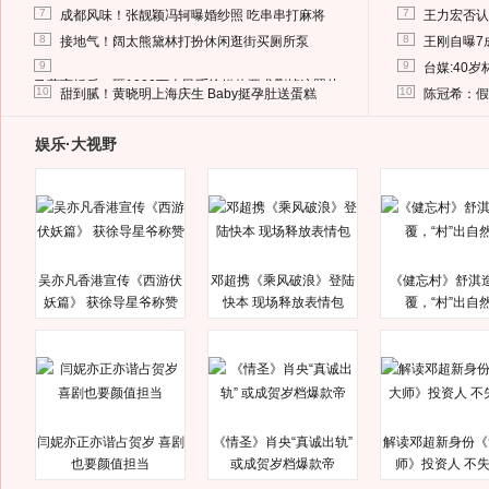
7
7
成都风味！张靓颖冯轲曝婚纱照 吃串串打麻将
王力宏否认
8
8
接地气！阔太熊黛林打扮休闲逛街买厕所泵
王刚自曝7
9
9
台媒:40
马蓉离婚后，砸1000万人民币给媒体要求删掉这照片
10
10
甜到腻！黄晓明上海庆生 Baby挺孕肚送蛋糕
陈冠希：假
娱乐·大视野
吴亦凡香港宣传《西游伏
邓超携《乘风破浪》登陆
《健忘村》舒淇
妖篇》 获徐导星爷称赞
快本 现场释放表情包
覆，“村”出自
闫妮亦正亦谐占贺岁 喜剧
《情圣》肖央“真诚出轨”
解读邓超新身份《
也要颜值担当
或成贺岁档爆款帝
师》投资人 不