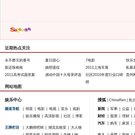
近期热点关注
永不磨灭的番号
夏日甜心
7电影
快乐
新还珠格格
姚明退役
2011上海车展
私募
2011高考试题答案
感动中国十大母亲评选
社区2010年度行业口碑
贵州
榜
网站地图
娱乐中心
搜狐
|
ChinaRen
|
焦
频道导航
|
明星
|
电影
|
电视
|
音乐
|
戏剧
新闻
|
军事
|
公益
|
|
娱乐播报
|
高清影视
|
社区
|
博客
财经
|
股票
|
理财
|
汽车
|
购车
|
家居
|
王牌栏目
|
大鹏嘚吧嘚
|
潮流实验室
|
大人物
|
明星在线
|
时尚周报
|
先锋人物
女人
|
母婴
|
新娘
|