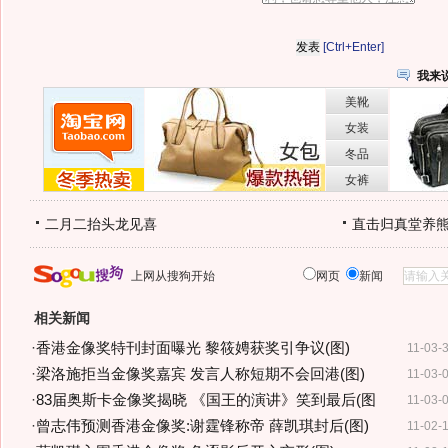
[Ctrl+Enter]
我来
二月二抬头龙见喜
直击归真堂养
上网从搜狗开始
网页
新闻
相关新闻
·
香港金像奖特刊封面曝光 黎筱娉获奖引争议(图)
11-03-
·
梁洛施拒当金像奖嘉宾 发言人称短期不会回港(图)
11-03-
·
83届奥斯卡金像奖揭晓 《国王的演讲》笑到最后(图
11-03-
·
曾志伟预测香港金像奖:谢霆锋称帝 薛凯琪封后(图)
11-02-