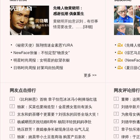
先锋人物黄晓明：
感谢低潮 偶像重生
黄晓明开始意识到，有些事
情需要改变。……
[详细]
《秘密天使》陈翔情迷金素恩YURA
《先锋人
NewFace张俪：不怕定型“物质女”
《综艺马
明星时尚周报：女明星的欲望衣橱
《NewF
日韩时尚周报
好莱坞街拍周报
《夏日甜
更多 >>
网友点击排行
网友评论排行
1
1
《比利林恩》首映 章子怡范冰冰冯小刚捧场红毯
董卿：这两
2
2
独家：买菜也要拗造型！金星携女逛街有派头
刘德华新片
3
3
京东和奶茶哪个更重要？刘强东的回答全场大笑！
为救母女俩
4
4
杨威晒照庆祝结婚8周年 杨阳洋轻抚妈妈孕肚
刘德华扮邋
5
5
艳压群芳！唐嫣修身长裙现身活动 仙气儿足
章子怡斥港
6
6
独家：姚晨带小土豆逛商场 购置产后新衣
律师：于正