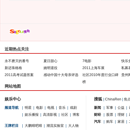
近期热点关注
永不磨灭的番号
夏日甜心
7电影
快乐
新还珠格格
姚明退役
2011上海车展
私募
2011高考试题答案
感动中国十大母亲评选
社区2010年度行业口碑
贵州
榜
网站地图
娱乐中心
搜狐
|
ChinaRen
|
焦
频道导航
|
明星
|
电影
|
电视
|
音乐
|
戏剧
新闻
|
军事
|
公益
|
|
娱乐播报
|
高清影视
|
社区
|
博客
财经
|
股票
|
理财
|
汽车
|
购车
|
家居
|
王牌栏目
|
大鹏嘚吧嘚
|
潮流实验室
|
大人物