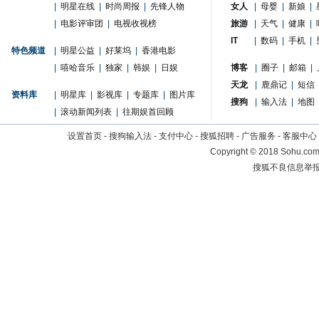
|
明星在线
|
时尚周报
|
先锋人物
女人
|
母婴
|
新娘
|
|
电影评审团
|
电视收视榜
旅游
|
天气
|
健康
|
IT
|
数码
|
手机
|
特色频道
|
明星公益
|
好莱坞
|
香港电影
|
嘻哈音乐
|
独家
|
韩娱
|
日娱
博客
|
圈子
|
邮箱
|
天龙
|
鹿鼎记
|
短信
资料库
|
明星库
|
影视库
|
专题库
|
图片库
搜狗
|
输入法
|
地图
|
滚动新闻列表
|
往期娱首回顾
设置首页
-
搜狗输入法
-
支付中心
-
搜狐招聘
-
广告服务
-
客服中心
Copyright
©
2018 Sohu.com 
搜狐不良信息举