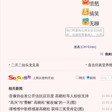
愤怒
搞笑
无聊
[Ctrl+Enter]
我来
二月二抬头龙见喜
直击归真堂养
上网从搜狗开始
网页
新闻
相关新闻
·
音像协会发公开信抗议百度 高晓松等人纷纷支持
11-03-
·
"高兴"与"费解" 高晓松"被改编"的一天(图)
11-01-
·
谭维维中歌榜感谢高晓松 获得三奖受肯定(图)
11-01-