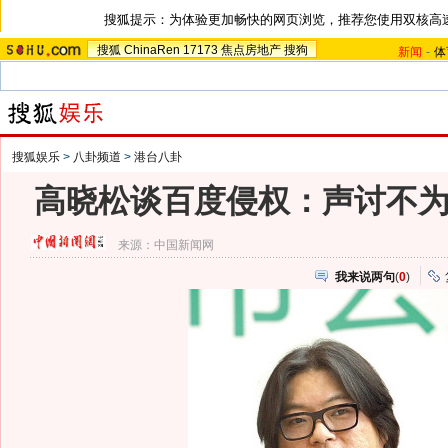
搜狐提示：为体验更加畅快的网页浏览，推荐您使用双核高
搜狐
ChinaRen
17173
焦点房地产
搜狗
新闻
-
体
搜狐娱乐
>
八卦频道
>
港台八卦
高晓松谈百度侵权：声讨不
来源：
中国新闻网
我来说两句
(
0
)