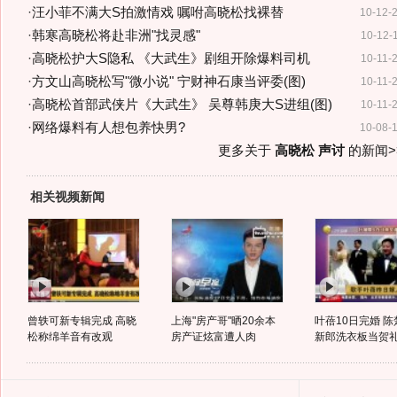
·
汪小菲不满大S拍激情戏 嘱咐高晓松找裸替
10-12-
·
韩寒高晓松将赴非洲"找灵感"
10-12-
·
高晓松护大S隐私 《大武生》剧组开除爆料司机
10-11-
·
方文山高晓松写"微小说" 宁财神石康当评委(图)
10-11-
·
高晓松首部武侠片《大武生》 吴尊韩庚大S进组(图)
10-11-
·
网络爆料有人想包养快男?
10-08-
更多关于
高晓松 声讨
的新闻>
相关视频新闻
曾轶可新专辑完成 高晓
上海"房产哥"晒20余本
叶蓓10日完婚 
松称绵羊音有改观
房产证炫富遭人肉
新郎洗衣板当贺