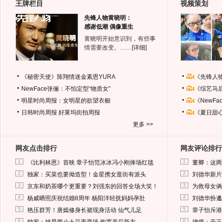
王牌栏目
视频策划
先锋人物黄晓明：
感谢低潮 偶像重生
黄晓明开始意识到，有些事
情需要改变。……
[详细]
《秘密天使》陈翔情迷金素恩YURA
《先锋人
NewFace张俪：不怕定型“物质女”
《综艺马
明星时尚周报：女明星的欲望衣橱
《NewF
日韩时尚周报
好莱坞街拍周报
《夏日甜
更多 >>
网友点击排行
网友评论排行
1
1
《比利林恩》首映 章子怡范冰冰冯小刚捧场红毯
董卿：这两
2
2
独家：买菜也要拗造型！金星携女逛街有派头
刘德华新片
3
3
京东和奶茶哪个更重要？刘强东的回答全场大笑！
为救母女俩
4
4
杨威晒照庆祝结婚8周年 杨阳洋轻抚妈妈孕肚
刘德华扮邋
5
5
艳压群芳！唐嫣修身长裙现身活动 仙气儿足
章子怡斥港
6
6