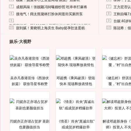
独家：姚晨带小土豆逛商场 购置产后新衣
律师：于正
7
7
成都风味！张靓颖冯轲曝婚纱照 吃串串打麻将
王力宏否认
8
8
接地气！阔太熊黛林打扮休闲逛街买厕所泵
王刚自曝7
9
9
台媒:40
马蓉离婚后，砸1000万人民币给媒体要求删掉这照片
10
10
甜到腻！黄晓明上海庆生 Baby挺孕肚送蛋糕
陈冠希：假
娱乐·大视野
吴亦凡香港宣传《西游伏
邓超携《乘风破浪》登陆
《健忘村》舒淇
妖篇》 获徐导星爷称赞
快本 现场释放表情包
覆，“村”出自
闫妮亦正亦谐占贺岁 喜剧
《情圣》肖央“真诚出轨”
解读邓超新身份《
也要颜值担当
或成贺岁档爆款帝
师》投资人 不