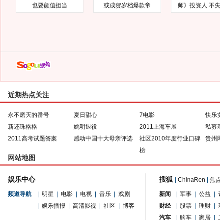
也要颜值担当
或成贺岁档爆款帝
师》投资人 不
近期热点关注
永不磨灭的番号
夏日甜心
7电影
快乐
新还珠格格
姚明退役
2011上海车展
私募
2011高考试题答案
感动中国十大母亲评选
社区2010年度行业口碑
贵州
榜
网站地图
娱乐中心
搜狐
|
ChinaRen
|
焦
频道导航
|
明星
|
电影
|
电视
|
音乐
|
戏剧
新闻
|
军事
|
公益
|
|
娱乐播报
|
高清影视
|
社区
|
博客
财经
|
股票
|
理财
|
汽车
|
购车
|
家居
|