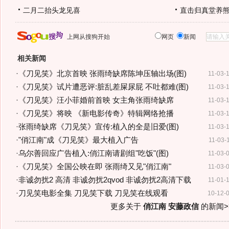
二月二抬头龙见喜
直击归真堂养
上网从搜狗开始
网页
新闻
相关新闻
·
《刀见笑》北京首映 张雨绮缺席陈坤压轴出场(图)
11-03-
·
《刀见笑》试片遭恶评:脏乱差屎尿屁 不吐都难(图)
11-03-
·
《刀见笑》汪小菲婚前首映 女主角张雨绮缺席
11-03-
·
《刀见笑》将映 《新电影传奇》特辑网络抢播
11-03-
·
张雨绮缺席《刀见笑》宣传:植入的全是旧爱(图)
11-03-
·
"俏江南"成《刀见笑》最大植入广告
11-03-
·
乌尔善回应广告植入:俏江南请剧组"吃饭"(图)
11-03-
·
《刀见笑》全国公映在即 张雨绮又见"俏江南"
11-03-
·
非诚勿扰2 高清 非诚勿扰2qvod 非诚勿扰2高清下载
11-01-
·
刀见笑电影全集 刀见笑下载 刀见笑在线观看
10-12-
更多关于
俏江南 安藤政信
的新闻>