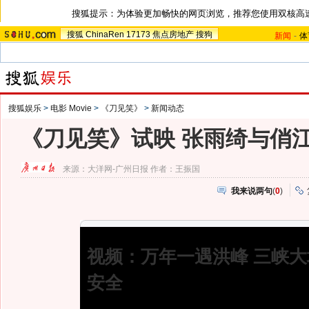
搜狐提示：为体验更加畅快的网页浏览，推荐您使用双核高
搜狐
ChinaRen
17173
焦点房地产
搜狗
新闻
-
体
搜狐娱乐
>
电影 Movie
>
《刀见笑》
>
新闻动态
《刀见笑》试映 张雨绮与俏
来源：
大洋网-广州日报
作者：王振国
我来说两句
(
0
)
视频：万年一遇洪峰 三峡
安全