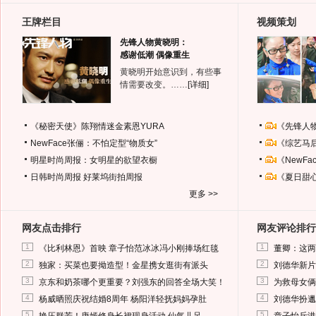
王牌栏目
视频策划
先锋人物黄晓明：
感谢低潮 偶像重生
黄晓明开始意识到，有些事
情需要改变。……
[详细]
《秘密天使》陈翔情迷金素恩YURA
《先锋人
NewFace张俪：不怕定型“物质女”
《综艺马
明星时尚周报：女明星的欲望衣橱
《NewF
日韩时尚周报
好莱坞街拍周报
《夏日甜
更多 >>
网友点击排行
网友评论排行
1
1
《比利林恩》首映 章子怡范冰冰冯小刚捧场红毯
董卿：这两
2
2
独家：买菜也要拗造型！金星携女逛街有派头
刘德华新片
3
3
京东和奶茶哪个更重要？刘强东的回答全场大笑！
为救母女俩
4
4
杨威晒照庆祝结婚8周年 杨阳洋轻抚妈妈孕肚
刘德华扮邋
5
5