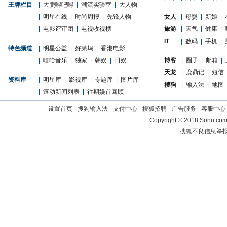
王牌栏目
|
大鹏嘚吧嘚
|
潮流实验室
|
大人物
|
明星在线
|
时尚周报
|
先锋人物
女人
|
母婴
|
新娘
|
|
电影评审团
|
电视收视榜
旅游
|
天气
|
健康
|
IT
|
数码
|
手机
|
特色频道
|
明星公益
|
好莱坞
|
香港电影
|
嘻哈音乐
|
独家
|
韩娱
|
日娱
博客
|
圈子
|
邮箱
|
天龙
|
鹿鼎记
|
短信
资料库
|
明星库
|
影视库
|
专题库
|
图片库
搜狗
|
输入法
|
地图
|
滚动新闻列表
|
往期娱首回顾
设置首页
-
搜狗输入法
-
支付中心
-
搜狐招聘
-
广告服务
-
客服中心
Copyright
©
2018 Sohu.com 
搜狐不良信息举