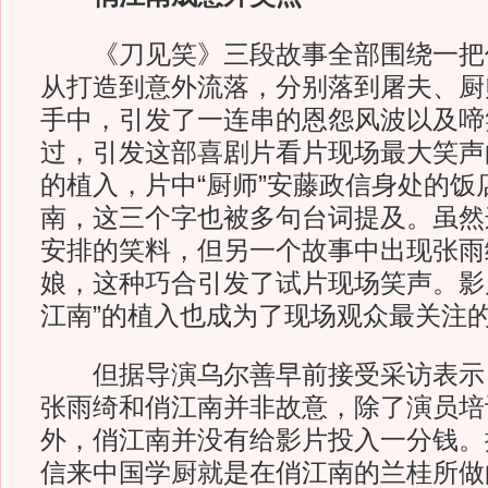
《刀见笑》三段故事全部围绕一把
从打造到意外流落，分别落到屠夫、厨
手中，引发了一连串的恩怨风波以及啼
过，引发这部喜剧片看片现场最大笑声
的植入，片中“厨师”安藤政信身处的饭
南，这三个字也被多句台词提及。虽然
安排的笑料，但另一个故事中出现张雨
娘，这种巧合引发了试片现场笑声。影
江南”的植入也成为了现场观众最关注
但据导演乌尔善早前接受采访表示
张雨绮和俏江南并非故意，除了演员培
外，俏江南并没有给影片投入一分钱。
信来中国学厨就是在俏江南的兰桂所做