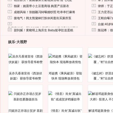
艳压群芳！唐嫣修身长裙现身活动 仙气儿足
章子怡斥港
6
6
独家：姚晨带小土豆逛商场 购置产后新衣
律师：于正
7
7
成都风味！张靓颖冯轲曝婚纱照 吃串串打麻将
王力宏否认
8
8
接地气！阔太熊黛林打扮休闲逛街买厕所泵
王刚自曝7
9
9
台媒:40
马蓉离婚后，砸1000万人民币给媒体要求删掉这照片
10
10
甜到腻！黄晓明上海庆生 Baby挺孕肚送蛋糕
陈冠希：假
娱乐·大视野
吴亦凡香港宣传《西游伏
邓超携《乘风破浪》登陆
《健忘村》舒淇
妖篇》 获徐导星爷称赞
快本 现场释放表情包
覆，“村”出自
闫妮亦正亦谐占贺岁 喜剧
《情圣》肖央“真诚出轨”
解读邓超新身份《