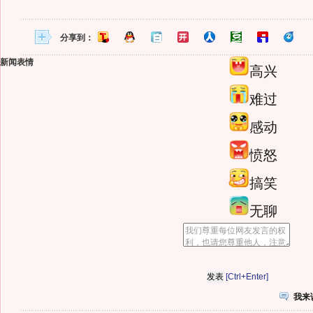
分享到：
新闻表情
高兴
难过
感动
愤怒
搞笑
无聊
[Ctrl+Enter]
我来