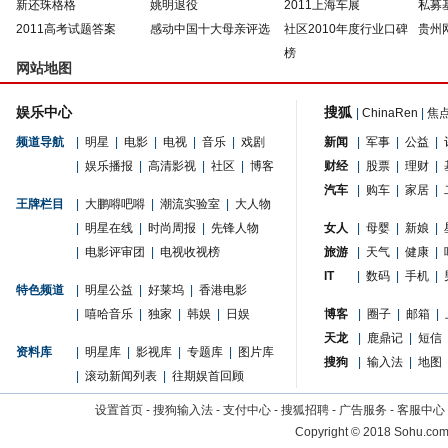
新还珠格格
姚明退役
2011上海车展
私募
2011高考试题答案
感动中国十大母亲评选
社区2010年度行业口碑
贵州
榜
网站地图
娱乐中心
搜狐
|
ChinaRen
|
焦
频道导航
|
明星
|
电影
|
电视
|
音乐
|
戏剧
新闻
|
军事
|
公益
|
|
娱乐播报
|
高清影视
|
社区
|
博客
财经
|
股票
|
理财
|
汽车
|
购车
|
家居
|
王牌栏目
|
大鹏嘚吧嘚
|
潮流实验室
|
大人物
|
明星在线
|
时尚周报
|
先锋人物
女人
|
母婴
|
新娘
|
|
电影评审团
|
电视收视榜
旅游
|
天气
|
健康
|
IT
|
数码
|
手机
|
特色频道
|
明星公益
|
好莱坞
|
香港电影
|
嘻哈音乐
|
独家
|
韩娱
|
日娱
博客
|
圈子
|
邮箱
|
天龙
|
鹿鼎记
|
短信
资料库
|
明星库
|
影视库
|
专题库
|
图片库
搜狗
|
输入法
|
地图
|
滚动新闻列表
|
往期娱首回顾
设置首页
-
搜狗输入法
-
支付中心
-
搜狐招聘
-
广告服务
-
客服中心
Copyright
©
2018 Sohu.com 