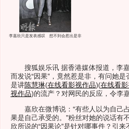
李嘉欣只是发表感叹 想不到会惹出是非
搜狐娱乐讯 据香港媒体报道，李嘉
而发说“因果”，竟然惹是非，有问她是
是讲
陈慧琳
(
在线看影视作品
)
(
在线看影
视作品
)
的流产？对网民的反应，令李
嘉欣在微博说：“有些人以为自己占
果是自己承受的。”粉丝对她的说话有
欣所说的“因果论”是针对哪事件？引来