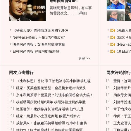
感谢低潮 偶像重生
黄晓明开始意识到，有些事
情需要改变。……
[详细]
《秘密天使》陈翔情迷金素恩YURA
《先锋人
NewFace张俪：不怕定型“物质女”
《综艺马
明星时尚周报：女明星的欲望衣橱
《NewF
日韩时尚周报
好莱坞街拍周报
《夏日甜
更多 >>
网友点击排行
网友评论排行
1
1
《比利林恩》首映 章子怡范冰冰冯小刚捧场红毯
董卿：这两
2
2
独家：买菜也要拗造型！金星携女逛街有派头
刘德华新片
3
3
京东和奶茶哪个更重要？刘强东的回答全场大笑！
为救母女俩
4
4
杨威晒照庆祝结婚8周年 杨阳洋轻抚妈妈孕肚
刘德华扮邋
5
5
艳压群芳！唐嫣修身长裙现身活动 仙气儿足
章子怡斥港
6
6
独家：姚晨带小土豆逛商场 购置产后新衣
律师：于正
7
7
成都风味！张靓颖冯轲曝婚纱照 吃串串打麻将
王力宏否认
8
8
接地气！阔太熊黛林打扮休闲逛街买厕所泵
王刚自曝7