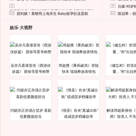
9
9
台媒:40
马蓉离婚后，砸1000万人民币给媒体要求删掉这照片
10
10
甜到腻！黄晓明上海庆生 Baby挺孕肚送蛋糕
陈冠希：假
娱乐·大视野
吴亦凡香港宣传《西游伏
邓超携《乘风破浪》登陆
《健忘村》舒淇
妖篇》 获徐导星爷称赞
快本 现场释放表情包
覆，“村”出自
闫妮亦正亦谐占贺岁 喜剧
《情圣》肖央“真诚出轨”
解读邓超新身份《
也要颜值担当
或成贺岁档爆款帝
师》投资人 不