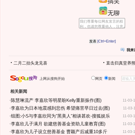
搞笑
无聊
[Ctrl+Enter]
我来
二月二抬头龙见喜
直击归真堂养
上网从搜狗开始
网页
新闻
相关新闻
·
陈慧琳流产 李嘉欣等明星盼Kelly重新振作(图)
11-03-
·
李嘉欣为日本地震感到悲伤 希望痛苦早日过去(图)
11-03-
·
组图:小S与李嘉欣同为"黑美人"相谈甚欢-搜狐娱乐
11-03-
·
李嘉欣儿子满月 欲建慈善基金资助儿童教育(图)
11-03-
·
李嘉欣为儿子设立慈善基金 曹颖产后减重10多斤
11-03-