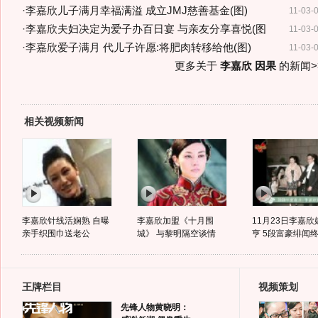
·
李嘉欣儿子满月幸福满溢 成立JMJ慈善基金(图)
11-03-
·
李嘉欣夫妇决定为爱子办百日宴 与亲友分享喜悦(图
11-03-
·
李嘉欣爱子满月 代儿子许愿:将肥肉转移给他(图)
11-03-
更多关于
李嘉欣 因果
的新闻>
相关视频新闻
李嘉欣针线活娴熟 自曝
李嘉欣加盟《十月围
11月23日李嘉欣
亲手织围巾送老公
城》 与黎明隔空谈情
亨 5段富豪绯闻终成
王牌栏目
视频策划
先锋人物黄晓明：