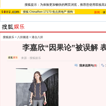
搜狐提示：为体验更加畅快的网页浏览，推荐您使用双核高
搜狐
ChinaRen
17173
焦点房地产
搜狗
新闻
-
体
搜狐娱乐
>
八卦频道
>
港台八卦
李嘉欣“因果论”被误解 
来源：
搜狐娱乐
我来说两句
(
0
)