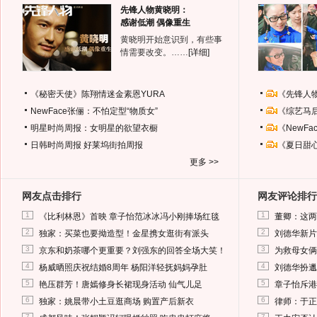
先锋人物黄晓明：
感谢低潮 偶像重生
黄晓明开始意识到，有些事
情需要改变。……
[详细]
《秘密天使》陈翔情迷金素恩YURA
《先锋人
NewFace张俪：不怕定型“物质女”
《综艺马
明星时尚周报：女明星的欲望衣橱
《NewF
日韩时尚周报
好莱坞街拍周报
《夏日甜
更多 >>
网友点击排行
网友评论排行
1
1
《比利林恩》首映 章子怡范冰冰冯小刚捧场红毯
董卿：这两
2
2
独家：买菜也要拗造型！金星携女逛街有派头
刘德华新片
3
3
京东和奶茶哪个更重要？刘强东的回答全场大笑！
为救母女俩
4
4
杨威晒照庆祝结婚8周年 杨阳洋轻抚妈妈孕肚
刘德华扮邋
5
5
艳压群芳！唐嫣修身长裙现身活动 仙气儿足
章子怡斥港
6
6
独家：姚晨带小土豆逛商场 购置产后新衣
律师：于正
7
7