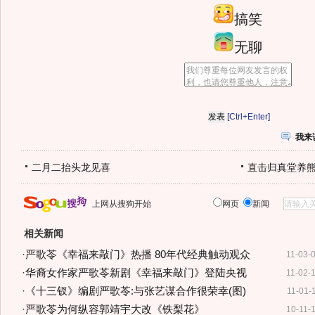
搞笑
无聊
[Ctrl+Enter]
我来
二月二抬头龙见喜
直击归真堂养
上网从搜狗开始
网页
新闻
相关新闻
·
严歌苓《幸福来敲门》热播 80年代经典触动观众
11-03-
·
华裔女作家严歌苓新剧《幸福来敲门》登陆央视
11-02-
·
《十三钗》编剧严歌苓:与张艺谋合作很荣幸(图)
11-01-
·
严歌苓为何纵容郭靖宇大改《铁梨花》
10-11-