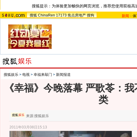
搜狐提示：为体验更加畅快的网页浏览，推荐您使用双核高
搜狐
ChinaRen
17173
焦点房地产
搜狗
新闻
-
体
搜狐娱乐
>
电视
>
幸福来敲门
>
新闻报道
《幸福》今晚落幕 严歌苓：我
类
来源:
搜狐娱乐
2011年03月08日15:13