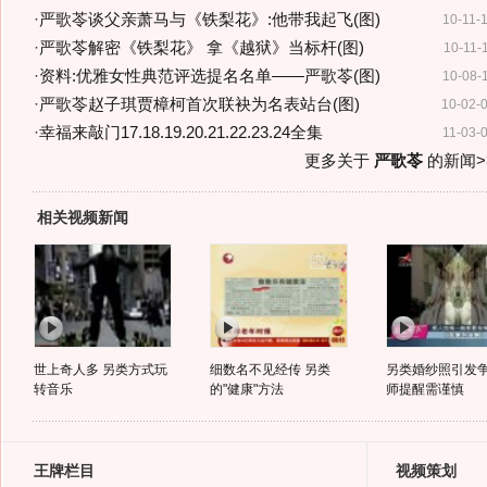
·
严歌苓谈父亲萧马与《铁梨花》:他带我起飞(图)
10-11-
·
严歌苓解密《铁梨花》 拿《越狱》当标杆(图)
10-11-
·
资料:优雅女性典范评选提名名单——严歌苓(图)
10-08-
·
严歌苓赵子琪贾樟柯首次联袂为名表站台(图)
10-02-
·
幸福来敲门17.18.19.20.21.22.23.24全集
11-03-
更多关于
严歌苓
的新闻>
相关视频新闻
世上奇人多 另类方式玩
细数名不见经传 另类
另类婚纱照引发争
转音乐
的"健康"方法
师提醒需谨慎
王牌栏目
视频策划