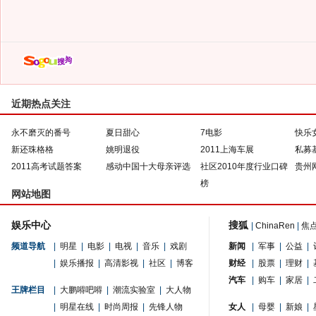
近期热点关注
永不磨灭的番号
夏日甜心
7电影
快乐
新还珠格格
姚明退役
2011上海车展
私募
2011高考试题答案
感动中国十大母亲评选
社区2010年度行业口碑
贵州
榜
网站地图
娱乐中心
搜狐
|
ChinaRen
|
焦
频道导航
|
明星
|
电影
|
电视
|
音乐
|
戏剧
新闻
|
军事
|
公益
|
|
娱乐播报
|
高清影视
|
社区
|
博客
财经
|
股票
|
理财
|
汽车
|
购车
|
家居
|
王牌栏目
|
大鹏嘚吧嘚
|
潮流实验室
|
大人物
|
明星在线
|
时尚周报
|
先锋人物
女人
|
母婴
|
新娘
|