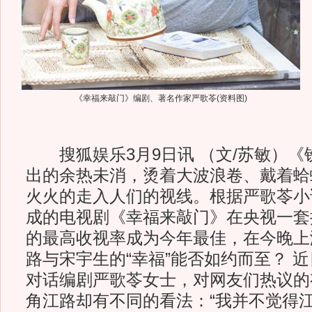
《幸福来敲门》编剧、著名作家严歌苓(资料图)
搜狐娱乐3月9日讯 （文/苏敏）《
出的余热未消，烫着大波浪卷、戴着蛤
火火的走入人们的视线。根据严歌苓小
成的电视剧《幸福来敲门》在央视一套播
的最高收视率成为今年最佳，在今晚上
路与宋宇生的“幸福”能否如约而至？ 
对话编剧严歌苓女士，对网友们热议的有
角江路却有不同的看法：“我并不觉得