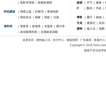
|
电影评审团
|
电视收视榜
旅游
|
天气
|
健康
|
IT
|
数码
|
手机
|
特色频道
|
明星公益
|
好莱坞
|
香港电影
|
嘻哈音乐
|
独家
|
韩娱
|
日娱
博客
|
圈子
|
邮箱
|
天龙
|
鹿鼎记
|
短信
资料库
|
明星库
|
影视库
|
专题库
|
图片库
搜狗
|
输入法
|
地图
|
滚动新闻列表
|
往期娱首回顾
设置首页
-
搜狗输入法
-
支付中心
-
搜狐招聘
-
广告服务
-
客服中心
Copyright
©
2018 Sohu.com 
搜狐不良信息举