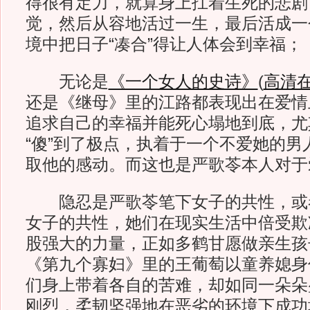
得很有定力，就算身上扛着生死的悲剧
觉，然后从容地活过一生，最后活成一
境中把日子“凑合”得让人体会到幸福；
无论是
《一个女人的史诗》
(
高清
还是《继母》里的江路都表现出在爱情
追求自己的幸福并能死心塌地到底，尤
“傻”到了极点，执着于一个不爱她的男
取他的感动。而这也是严歌苓本人对于
隐忍是严歌苓笔下女子的共性，或
女子的共性，她们在现实生活中倍受欺
股强大的力量，正如多鹤甘愿做亲生孩子
《第九个寡妇》里的王葡萄以童养媳身
们身上带着各自的苦难，却如同一朵朵
刚烈，柔韧坚强地在恶劣的环境下成功