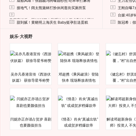
成都风味！张靓颖冯轲曝婚纱照 吃串串打麻将
王力宏否认
8
8
接地气！阔太熊黛林打扮休闲逛街买厕所泵
王刚自曝7
9
9
台媒:40
马蓉离婚后，砸1000万人民币给媒体要求删掉这照片
10
10
甜到腻！黄晓明上海庆生 Baby挺孕肚送蛋糕
陈冠希：假
娱乐·大视野
吴亦凡香港宣传《西游伏
邓超携《乘风破浪》登陆
《健忘村》舒淇
妖篇》 获徐导星爷称赞
快本 现场释放表情包
覆，“村”出自
闫妮亦正亦谐占贺岁 喜剧
《情圣》肖央“真诚出轨”
解读邓超新身份《
也要颜值担当
或成贺岁档爆款帝
师》投资人 不