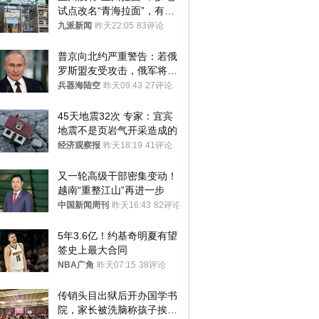
试点改名“青海拉面”，有商
家改名已两年
九派新闻
昨天22:05
83评论
普京向北约严重警告：若俄
罗斯盟友受攻击，俄军将动
用核武器保护
兵器海陆空
昨天09:43
27评论
45天地震32次 专家：宜宾
地震不是页岩气开采造成的
经济观察报
昨天18:19
41评论
又一轮高级干部密集变动！
越南“重整江山”再进一步
中国新闻周刊
昨天16:43
82评论
5年3.6亿！约基奇明夏有望
签史上最大合同
NBA广角
昨天07:15
38评论
传销头目出狱后开办国学书
院，家长被洗脑称孩子挨打