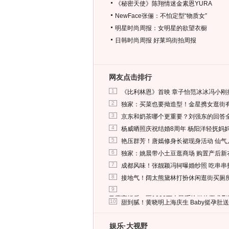
《秘密天使》陈翔情迷金素恩YURA
NewFace张俪：不怕定型“物质女”
明星时尚周报：女明星的欲望衣橱
日韩时尚周报
好莱坞街拍周报
网友点击排行
1
《比利林恩》首映 章子怡范冰冰冯小刚
2
独家：买菜也要拗造型！金星携女逛街
3
京东和奶茶哪个更重要？刘强东的回答
4
杨威晒照庆祝结婚8周年 杨阳洋轻抚妈
5
艳压群芳！唐嫣修身长裙现身活动 仙气
6
独家：姚晨带小土豆逛商场 购置产后新
7
成都风味！张靓颖冯轲曝婚纱照 吃串串
8
接地气！阔太熊黛林打扮休闲逛街买厕
9
马蓉离婚后，砸1000万人民币给媒体要求
10
甜到腻！黄晓明上海庆生 Baby挺孕肚
娱乐·大视野