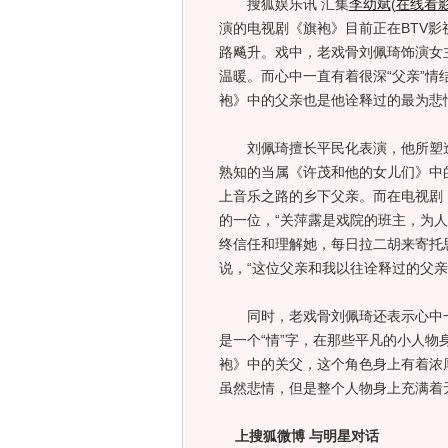
搜狐娱乐讯 汇集
李幼斌
(
在线看
演的电视剧《旗袍》目前正在BTV
路飚升。戏中，老戏骨刘佩琦饰演女
温暖。而心中一直有着很深“父亲”
袍》中的父亲也是他诠释过的最为悲
刘佩琦擅长平民化表演，他所塑造
熟知的当属《许茂和他的女儿们》中
上音乐之路的乡下父亲。而在电视剧
的一位，“关萍露是戏院的班主，为人
终信任和理解她，每日拉二胡来寄托
说，“这位父亲和我以往诠释过的父亲
同时，老戏骨刘佩琦还表示心中一直
是一个“情”字，在那些平凡的小人
袍》中的关父，这个角色身上有着浓
虽然悲情，但是整个人物身上充满着
上搜狐微博 与明星对话