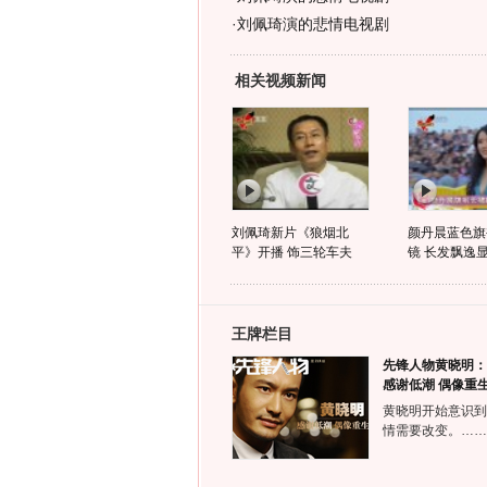
·
刘佩琦演的悲情电视剧
相关视频新闻
刘佩琦新片《狼烟北
颜丹晨蓝色旗
平》开播 饰三轮车夫
镜 长发飘逸
王牌栏目
先锋人物黄晓明：
感谢低潮 偶像重
黄晓明开始意识到
情需要改变。……