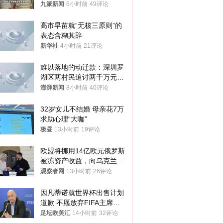
衷是为了陪伴，毕业后将不
九派新闻
6小时前
49评论
再营业
高市早苗就“无核三原则”的
表态含糊其辞
新华社
4小时前
21评论
难以落地的动迁款：深圳罗
湖区两村民追讨两千万元动
迁款八年未果
澎湃新闻
8小时前
40评论
32岁女儿不结婚 母亲花7万
求助心理“大咖”
极昼
13小时前
19评论
欧盟将挪用14亿欧元俄罗斯
被冻资产收益，向乌克兰提
供援助
观察者网
13小时前
26评论
因凡蒂诺就世界杯出售计划
道歉 不愿放弃FIFA主席职
位
足坛欧美汇
14小时前
32评论