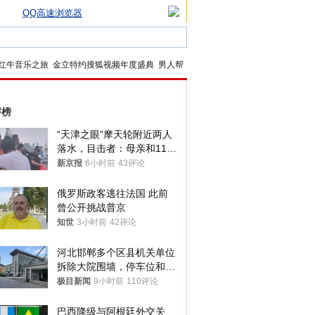
QQ高速浏览器
红牛音乐之旅
金立特约搜狐视频年度盛典
男人帮
评榜
“天津之眼”摩天轮附近两人
落水，目击者：母亲和11岁
儿子先后被打捞上岸
新京报
6小时前
43评论
俄罗斯政客逃往法国 此前
曾公开挑战普京
知世
3小时前
42评论
河北邯郸多个区县机关单位
拆除大院围墙，停车位和厕
所免费开放，当地多部门回
极目新闻
9小时前
110评论
应
巴西降级与阿根廷外交关