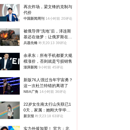
再次炸场，梁文锋的克制与
代价
中国新闻周刊
14小时前
20评论
被俄导弹“洗地”后，泽连斯
基还在做梦：让俄罗斯在冬
季前求和？
兵器先锋
昨天20:13
39评论
余承东：所有手机都要大规
模涨价，否则就是亏损销售
澎湃新闻
9小时前
45评论
新版76人强过当年宇宙勇？
这一次杜兰特错的离谱了
NBA广角
14小时前
36评论
22岁女生南太行山失联已1
0天，家属：她刚大学毕业
想到山里旅行
新京报
昨天23:18
63评论
实力外援加盟！ 官方：北