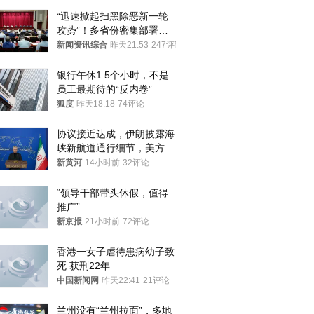
“迅速掀起扫黑除恶新一轮
攻势”！多省份密集部署，
公布举报方式
新闻资讯综合
昨天21:53
247评论
银行午休1.5个小时，不是
员工最期待的“反内卷”
狐度
昨天18:18
74评论
协议接近达成，伊朗披露海
峡新航道通行细节，美方再
提“倒计时”
新黄河
14小时前
32评论
“领导干部带头休假，值得
推广”
新京报
21小时前
72评论
香港一女子虐待患病幼子致
死 获刑22年
中国新闻网
昨天22:41
21评论
兰州没有“兰州拉面”，多地