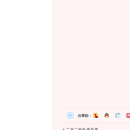
分享到：
二月二抬头龙见喜