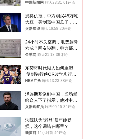
中国新闻网
昨天23:31
61评论
恩将仇报，中方刚买48万吨
大豆，美制裁中国瓜子，布
林肯措辞变了
兵器展望
昨天16:58
20评论
24小时不关空调，电费竟降
六成？网友吵翻，电力部门
回应→
金羊网
昨天21:13
39评论
东契奇时代湖人如何重塑
 复刻独行侠OR改学步行
者？
NBA广角
昨天13:23
38评论
泽连斯基谈到中国，当场就
给众人下了指示，他对中国
和中乌关系，显然又有了新
兵器观察员
昨天09:15
34评论
的想法
法院认为“老登”属年龄贬
损，这个词错在哪里？
新黄河
11小时前
49评论