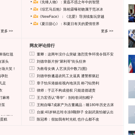
《先锋人物》：黄磊不惑之年中的智慧
《综艺马后炮》陈柏霖曝初吻属于范冰冰
《NewFace》：《北爱》导演续集玩穿越
《夏日甜心》：和夏日有关的爱情世界
更多 >>
更多 >>
网友评论排行
1
捧场红毯
董卿：这两年没什么突破 激烈竞争环境令我不安
2
有派头
刘德华新片扮“犀利哥”街头狂奔
3
全场大笑！
为救母女俩 人艺演员中数刀(图)
4
妈孕肚
刘德华扮邋遢农民工太逼真 遭警察驱赶
5
儿足
章子怡斥港媒歧视内地演员 称刁钻势利
6
衣
律师：于正不构成侵权 只能道德谴责
7
打麻将
王力宏否认“辱华”：别给歌词扣帽子
8
所泵
王刚自曝7成家产为古董藏品：睡180年历史古床
9
台媒:40岁林志玲冷冻9颗卵子 全副武装怕被认出
删掉这照片
10
送蛋糕
陈冠希：假如我有时光机 也什么都不改