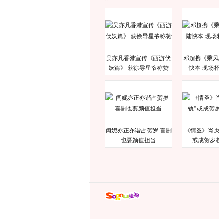
吴亦凡香港宣传《西游伏
邓超携《乘风
妖篇》 获徐导星爷称赞
快本 现场
闫妮亦正亦谐占贺岁 喜剧
《情圣》肖央
也要颜值担当
或成贺岁