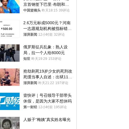
京首钢签下巴里·布朗和桑
普森
中国篮镜头
昨天18:15
39评论
2.6万元标成5000元？河南
一志愿规划机构被指标错学
费致考生复读
澎湃新闻
12小时前
32评论
俄罗斯征兵乱象：熟人设
局，拉一个人给8000元
知世
昨天19:29
153评论
抢劫刺死19岁少女的死刑改
死缓当事人自述：出狱11年
间始终刻意躲避被害人家属
澎湃新闻
昨天21:22
197评论
壹快评｜号召领导干部带头
休假，是因为大家不想休吗
第一财经
12小时前
195评论
人贩子“梅姨”真实姓名曝光