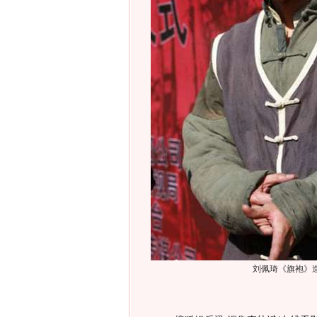
刘佩琦《旗袍》