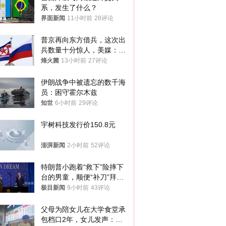
系，发生了什么？
界面新闻
11小时前
28评论
普京再向东方借兵，这次出
兵数量十分惊人，美媒：俄
朝要动真格？
烽火菌
13小时前
27评论
伊朗战争中被遗忘的数千海
员：困守霍尔木兹
知世
6小时前
29评论
宇树科技发行价150.8元
澎湃新闻
2小时前
52评论
特朗普小跑着“救下”险摔下
台的男童，顺便“补刀”拜
登：“我可不想他像拜登一
极目新闻
9小时前
43评论
样摔下来”
父母为陪女儿在大学食堂承
包档口2年，女儿发声：初