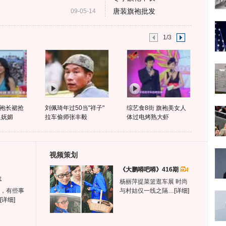
唐装旗袍批发
09-05-14
1/3
袍长裙抢
刘佩琦年过50当"祥子"
综艺食8街 旗袍美女人
显妩媚
拉车偷师张丰毅
体过电烤熟大虾
视频策划
《大鹏嘚吧嘚》416期
生
杨丽萍提菜篮逛车展 时尚
，有些事
与村姑仅一线之隔…
[详细]
[详细]