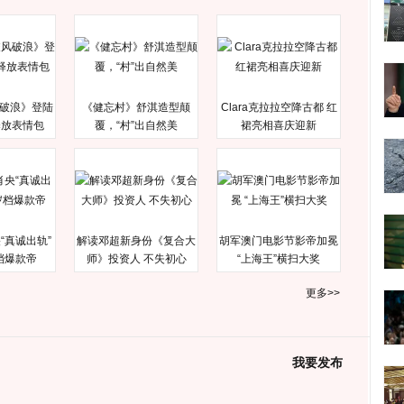
破浪》登陆
《健忘村》舒淇造型颠
Clara克拉拉空降古都 红
释放表情包
覆，“村”出自然美
裙亮相喜庆迎新
“真诚出轨”
解读邓超新身份《复合大
胡军澳门电影节影帝加冕
档爆款帝
师》投资人 不失初心
“上海王”横扫大奖
更多>>
我要发布