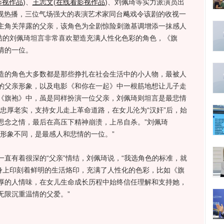
影视作品
)
、
王志文
(
在线看影视作品
)
、刘佩琦等实力派演员出
影视热播，三位气场强大的表演艺术家同台飚戏令该剧的收视一
主角关萍露的父亲，该角色为全剧惊险刺激基调增添一抹感人
情结的刘佩琦坦言非常喜欢塑造充满人性化色彩的角色，《旗
情的一位。
的角色大多数都是那些挣扎在社会生活中的小人物，最被人
的父亲形象，以及电影《和你在一起》中一根筋地想让儿子走
《旗袍》中，虽是同样扮演一位父亲，刘佩琦则坦言是最悲情
忠厚老实，支持女儿走上革命道路，在女儿沦为“汉奸”后，始
思念之情，最后在高压下精神崩溃，上吊自杀。”刘佩琦
形象不同，是最感人和悲情的一位。”
有着很深的“父亲”情结，刘佩琦说，“我选角色的标准，就
物身上印刻着鲜明的生活烙印，充满了人性化的色彩，比如《旗
厚的人情味，在女儿生命成长历程中始终信任理解和支持她，
无限沉重温情的父爱。”