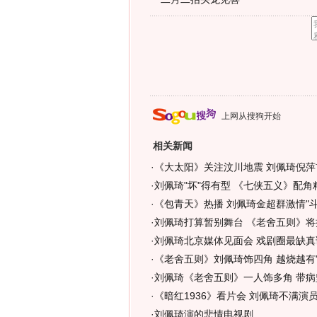
上网从搜狗开始
相关新闻
·
《大太阳》关注汶川地震 刘佩琦倪萍
·
刘佩琦"坏"得有型 《七侠五义》配角
·
《包青天》热播 刘佩琦金超群激情"斗戏
·
刘佩琦打算暂别舞台 《老舍五则》将
·
刘佩琦北京媒体见面会 戏剧圈最缺真诚
·
《老舍五则》刘佩琦饰四角 越烧越有"味
·
刘佩琦《老舍五则》一人饰多角 带病
·
《暗红1936》看片会 刘佩琦不满演
·
刘佩琦演的悲情电视剧