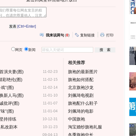
[Ctrl+Enter]
我来说两句
(
0
)
复制链接
打印
网页
新闻
相关推荐
首演夫妻(图)
旗袍的最新图片
11-02-23
精彩绝伦(图)
旗袍如何搭配
11-02-15
"(图)
北京旗袍沙龙
11-02-14
换新人马(图)
刘佩琦电视剧
11-01-10
批评(图)
旗袍配什么鞋子
11-01-07
"(图)
刘佩琦的电影
11-01-04
坚持排练
中国旗袍
10-12-31
员私改剧本
淘宝婚纱旗袍礼服
10-11-23
冬季旗袍中长
09-04-13