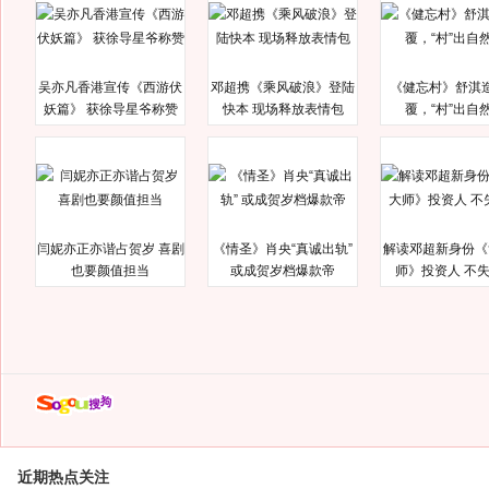
吴亦凡香港宣传《西游伏
邓超携《乘风破浪》登陆
《健忘村》舒淇
妖篇》 获徐导星爷称赞
快本 现场释放表情包
覆，“村”出自
闫妮亦正亦谐占贺岁 喜剧
《情圣》肖央“真诚出轨”
解读邓超新身份《
也要颜值担当
或成贺岁档爆款帝
师》投资人 不
近期热点关注