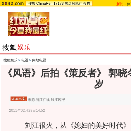
搜狐
ChinaRen
17173
焦点房地产
搜狗
新闻
-
体
搜狐娱乐
>
电视
>
内地电视
《风语》后拍《策反者》 郭晓冬
岁
来源:
浙江在线-钱江晚报
2011年02月28日14:52
刘江很火，从《媳妇的美好时代》