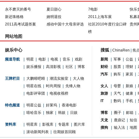
永不磨灭的番号
夏日甜心
7电影
快乐
新还珠格格
姚明退役
2011上海车展
私募
2011高考试题答案
感动中国十大母亲评选
社区2010年度行业口碑
贵州
榜
网站地图
娱乐中心
搜狐
|
ChinaRen
|
焦
频道导航
|
明星
|
电影
|
电视
|
音乐
|
戏剧
新闻
|
军事
|
公益
|
|
娱乐播报
|
高清影视
|
社区
|
博客
财经
|
股票
|
理财
|
汽车
|
购车
|
家居
|
王牌栏目
|
大鹏嘚吧嘚
|
潮流实验室
|
大人物
|
明星在线
|
时尚周报
|
先锋人物
女人
|
母婴
|
新娘
|
|
电影评审团
|
电视收视榜
旅游
|
天气
|
健康
|
IT
|
数码
|
手机
|
特色频道
|
明星公益
|
好莱坞
|
香港电影
|
嘻哈音乐
|
独家
|
韩娱
|
日娱
博客
|
圈子
|
邮箱
|
天龙
|
鹿鼎记
|
短信
资料库
|
明星库
|
影视库
|
专题库
|
图片库
搜狗
|
输入法
|
地图
|
滚动新闻列表
|
往期娱首回顾