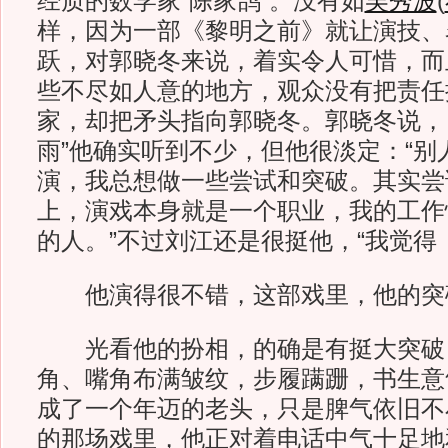
经质的数学家“陈家鹄”。没有如
吴秀波
(
样，因为一部《黎明之前》就让演技、
跃，对郭晓冬来说，着实令人可惜，而
些不尽如人意的地方，观众没有把责任
家，却把矛头指向郭晓冬。郭晓冬说，
雨”他确实听到不少，但他很淡定：“别
演，我总想做一些尝试和突破。其实尝
上，演戏本身就是一个职业，我的工作
的人。”不过刘江还是很挺他，“我觉得
他演得很不错，这部戏里，他的突破
光看他的扮相，的确是有挺大突破
角、嘴角布满皱纹，步履蹒跚，书生意
成了一个年迈的老头，只是脾气依旧不
的那场戏里，他正对着电话中气十足地