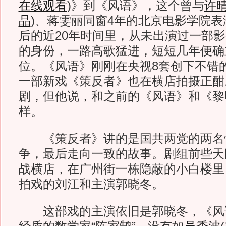
在线观看
)
》到《风语》，这个曾与
许
品
)
、蒋雯丽同窗4年的北京电影学院表
后的近20年时间里，从未出演过一部
的身份，一路高歌猛进，短短几年便确
位。《风语》刚刚在央视8套创下不错
一部新戏《策反者》也在横店拍摄正酣
剧，但他说，和之前的《风语》和《黎
样。
《策反者》讲的是国共两党的两名
争，最后走向一致的故事。剧组前些天
战横店，在广州街一栋隐蔽的小白楼里
拍戏的刘江和主演郭晓冬。
这部戏的主演依旧是郭晓冬，《风