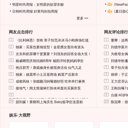
明星时尚周报：女明星的欲望衣橱
《NewF
日韩时尚周报
好莱坞街拍周报
《夏日甜
更多 >>
网友点击排行
网友评论排行
1
1
《比利林恩》首映 章子怡范冰冰冯小刚捧场红毯
董卿：这两
2
2
独家：买菜也要拗造型！金星携女逛街有派头
刘德华新片
3
3
京东和奶茶哪个更重要？刘强东的回答全场大笑！
为救母女俩
4
4
杨威晒照庆祝结婚8周年 杨阳洋轻抚妈妈孕肚
刘德华扮邋
5
5
艳压群芳！唐嫣修身长裙现身活动 仙气儿足
章子怡斥港
6
6
独家：姚晨带小土豆逛商场 购置产后新衣
律师：于正
7
7
成都风味！张靓颖冯轲曝婚纱照 吃串串打麻将
王力宏否认
8
8
接地气！阔太熊黛林打扮休闲逛街买厕所泵
王刚自曝7
9
9
台媒:40
马蓉离婚后，砸1000万人民币给媒体要求删掉这照片
10
10
甜到腻！黄晓明上海庆生 Baby挺孕肚送蛋糕
陈冠希：假
娱乐·大视野