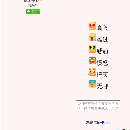
钱江晚报
76粉丝
关注
高兴
难过
感动
愤怒
搞笑
无聊
[Ctrl+Enter]