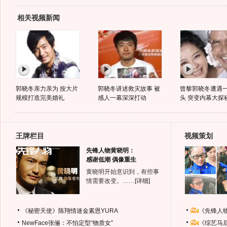
相关视频新闻
郭晓冬亲力亲为 按大片
郭晓冬讲述救灾故事 被
曾黎郭晓冬遭遇
规模打造完美婚礼
感人一幕深深打动
头 突变内幕大探
王牌栏目
视频策划
先锋人物黄晓明：
感谢低潮 偶像重生
黄晓明开始意识到，有些事
情需要改变。……
[详细]
《秘密天使》陈翔情迷金素恩YURA
《先锋人
NewFace张俪：不怕定型“物质女”
《综艺马