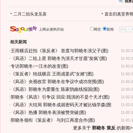
我来
二月二抬头龙见喜
直击归真堂养
上网从搜狗开始
网页
新闻
相关新闻
·
王雨横店赶拍《策反者》 首度与郭晓冬演父子(图)
11-02-
·
《风语》二轮上星 郭晓冬为演天才甘愿"发疯"(图)
11-02-
·
专访郭晓冬:一汪水的改变(图)
11-02-
·
《策反者》转战横店 王雨成姜武"女婿"(图)
11-02-
·
《风语》央视收官 郭晓冬在争议中成功突围(图)
11-02-
·
《风语》郭晓冬为爱重生 陈家鹄曲线报国(图)
11-02-
·
郭晓冬《风语》引争议 回应:我演的不是个天才(图)
11-02-
·
《风语》大结局 郭晓冬成就密码天才被比钱学森(图
11-02-
·
《风语》热播 郭晓冬表演被赞突破(图)
11-02-
·
郭晓冬领衔《策反者》 与刘江再度合作(图)
11-01-
更多关于
郭晓冬 策反
的新闻>