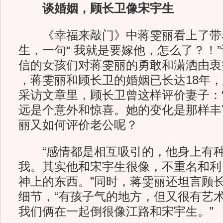
谈婚姻，顾长卫像宋宇生
《幸福来敲门》中蒋雯丽看上了带
生，一句“ 我就是要嫁他，怎么了？！
信的女孩们对蒋雯丽的勇敢和潇洒由衷
，蒋雯丽和顾长卫的婚姻已长达18年
采访文章里，顾长卫曾这样评价妻子：
远是个意外和惊喜。她的变化是那样丰
丽又如何评价老公呢？
“感情都是相互吸引的，他身上有种
我。其实他和宋宇生很像，不重名和利
神上的东西。”同时，蒋雯丽还坦言顾
细节，“有孩子气的地方，但又很有艺
我们俩在一起倒很像江路和宋宇生。”