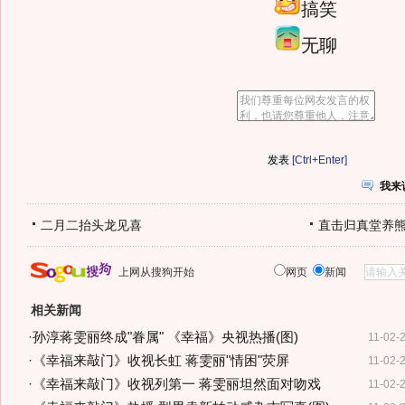
搞笑
无聊
[Ctrl+Enter]
我来
二月二抬头龙见喜
直击归真堂养
上网从搜狗开始
网页
新闻
相关新闻
·
孙淳蒋雯丽终成"眷属" 《幸福》央视热播(图)
11-02-
·
《幸福来敲门》收视长虹 蒋雯丽"情困"荧屏
11-02-
·
《幸福来敲门》收视列第一 蒋雯丽坦然面对吻戏
11-02-