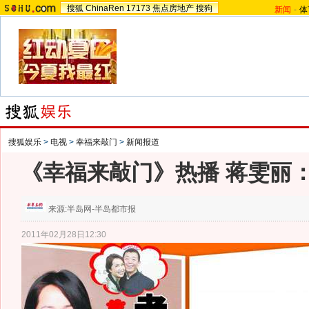
搜狐
ChinaRen
17173
焦点房地产
搜狗
新闻
-
体
搜狐娱乐
>
电视
>
幸福来敲门
>
新闻报道
《幸福来敲门》热播 蒋雯丽
来源:
半岛网-半岛都市报
2011年02月28日12:30