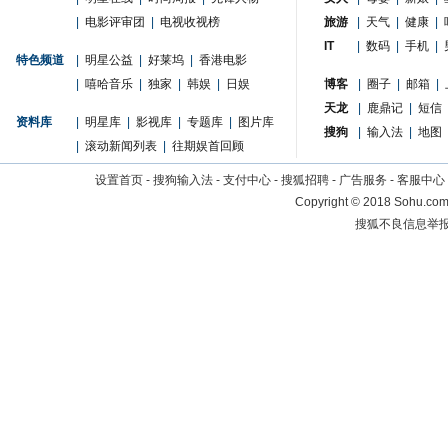
|
电影评审团
|
电视收视榜
旅游
|
天气
|
健康
|
IT
|
数码
|
手机
|
特色频道
|
明星公益
|
好莱坞
|
香港电影
|
嘻哈音乐
|
独家
|
韩娱
|
日娱
博客
|
圈子
|
邮箱
|
天龙
|
鹿鼎记
|
短信
资料库
|
明星库
|
影视库
|
专题库
|
图片库
搜狗
|
输入法
|
地图
|
滚动新闻列表
|
往期娱首回顾
设置首页
-
搜狗输入法
-
支付中心
-
搜狐招聘
-
广告服务
-
客服中心
Copyright
©
2018 Sohu.com 
搜狐不良信息举