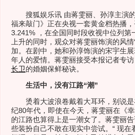
搜狐娱乐讯 由蒋雯丽、孙淳主演的
福来敲门》正在央视一套黄金档热播，
3.241% ，在全国同时段收视中位列
上升的同时，观众对蒋雯丽饰演的风情“
加。在剧中，她和孙淳饰演的宋宇生展现
年人的爱情。蒋雯丽接受本报记者专访
长卫
的婚姻保鲜秘诀。
生活中，没有江路“潮”
烫着大波浪卷戴着大耳环，别说是
纪80年代，即使在今天，蒋雯丽在《
的江路也算得上是一潮女了。蒋雯丽告
些装扮自己不敢在现实中尝试。“ 现在