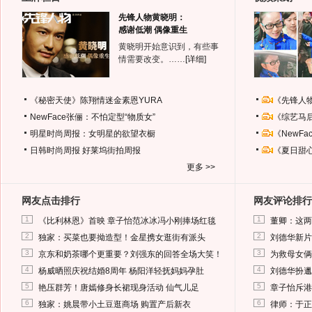
先锋人物黄晓明：
感谢低潮 偶像重生
黄晓明开始意识到，有些事
情需要改变。……
[详细]
《秘密天使》陈翔情迷金素恩YURA
《先锋人
NewFace张俪：不怕定型“物质女”
《综艺马
明星时尚周报：女明星的欲望衣橱
《NewF
日韩时尚周报
好莱坞街拍周报
《夏日甜
更多 >>
网友点击排行
网友评论排行
1
1
《比利林恩》首映 章子怡范冰冰冯小刚捧场红毯
董卿：这两
2
2
独家：买菜也要拗造型！金星携女逛街有派头
刘德华新片
3
3
京东和奶茶哪个更重要？刘强东的回答全场大笑！
为救母女俩
4
4
杨威晒照庆祝结婚8周年 杨阳洋轻抚妈妈孕肚
刘德华扮邋
5
5
艳压群芳！唐嫣修身长裙现身活动 仙气儿足
章子怡斥港
6
6
独家：姚晨带小土豆逛商场 购置产后新衣
律师：于正