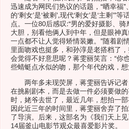
迅速成为网民们热议的话题，“晒幸福”
的‘剩女’是‘被剩’,现代‘剩女’是‘主剩’
点。一位80后感叹:“男的爱好摄影、
大胆，别看他俩人到中年，但是眼神真
一点都不让人觉得矫情装嫩。”随着剧
里面吻戏也挺多，和孙淳是老搭档了，
会觉得不好意思呢？蒋雯丽笑言：“你
些蜻蜓点水似的吻，那个年代的戏，想
两年多未现荧屏，蒋雯丽告诉记者
在挑剔剧本，而是去做一件必须要做的事
时，姥爷去世了，最近几年，想拍一部
因此近三年的时间里，蒋雯丽舍弃了拍
了导演。后来，这部名为《我们天上见
14届釜山电影节观众最喜爱影片奖。