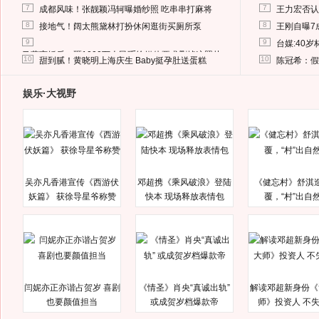
7
7
成都风味！张靓颖冯轲曝婚纱照 吃串串打麻将
王力宏否认
8
8
接地气！阔太熊黛林打扮休闲逛街买厕所泵
王刚自曝7
9
9
台媒:40
马蓉离婚后，砸1000万人民币给媒体要求删掉这照片
10
10
甜到腻！黄晓明上海庆生 Baby挺孕肚送蛋糕
陈冠希：假
娱乐·大视野
吴亦凡香港宣传《西游伏
邓超携《乘风破浪》登陆
《健忘村》舒淇
妖篇》 获徐导星爷称赞
快本 现场释放表情包
覆，“村”出自
闫妮亦正亦谐占贺岁 喜剧
《情圣》肖央“真诚出轨”
解读邓超新身份《
也要颜值担当
或成贺岁档爆款帝
师》投资人 不