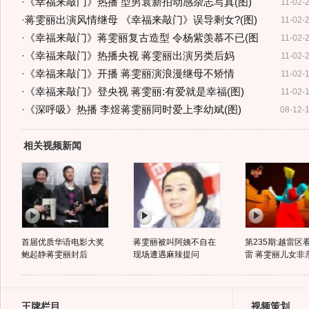
·
《幸福来敲门》热播 型男袁新拍动感杂志写真(图)
11-02-
·
蒋雯丽出演风情继母 《幸福来敲门》误导剩女?(图)
11-02-
·
《幸福来敲门》蒋雯丽复古造型 令杨紫羡慕不已(图
11-02-
·
《幸福来敲门》热播央视 蒋雯丽出演另类后妈
11-02-
·
《幸福来敲门》开播 蒋雯丽演浪漫继母不矫情
11-02-
·
《幸福来敲门》登央视 蒋雯丽:有爱就是幸福(图)
11-02-
·
《深呼吸》热播 李煜蒋雯丽同时爱上李幼斌(图)
08-12-
相关视频新闻
首届优质华语电影大奖
蒋雯丽被叫阿姨不自在
第235期:越雷区
鲍起静蒋雯丽封后
现场遭遇麻辣提问
雷 蒋雯丽儿女非
王牌栏目
视频策划