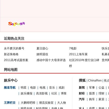
近期热点关注
永不磨灭的番号
夏日甜心
7电影
快乐
新还珠格格
姚明退役
2011上海车展
私募
2011高考试题答案
感动中国十大母亲评选
社区2010年度行业口碑
贵州
榜
网站地图
娱乐中心
搜狐
|
ChinaRen
|
焦
频道导航
|
明星
|
电影
|
电视
|
音乐
|
戏剧
新闻
|
军事
|
公益
|
|
娱乐播报
|
高清影视
|
社区
|
博客
财经
|
股票
|
理财
|
汽车
|
购车
|
家居
|
王牌栏目
|
大鹏嘚吧嘚
|
潮流实验室
|
大人物
|
明星在线
|
时尚周报
|
先锋人物
女人
|
母婴
|
新娘
|