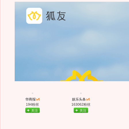
华商报
娱乐头条
194粉丝
163062粉丝
关注
关注