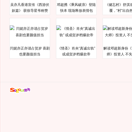
吴亦凡香港宣传《西游伏
邓超携《乘风破浪》登陆
《健忘村》舒淇
妖篇》 获徐导星爷称赞
快本 现场释放表情包
覆，“村”出自
闫妮亦正亦谐占贺岁 喜剧
《情圣》肖央“真诚出轨”
解读邓超新身份《
也要颜值担当
或成贺岁档爆款帝
师》投资人 不