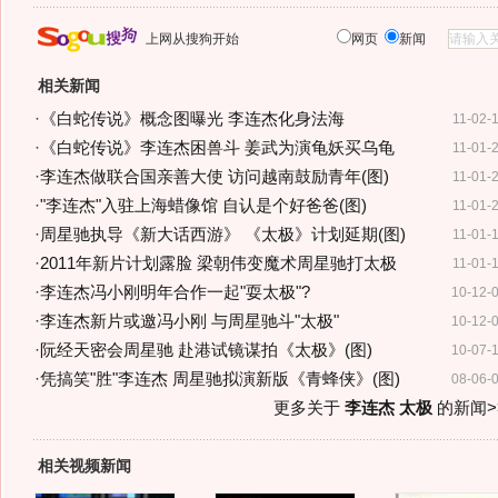
上网从搜狗开始
网页
新闻
相关新闻
·
《白蛇传说》概念图曝光 李连杰化身法海
11-02-
·
《白蛇传说》李连杰困兽斗 姜武为演龟妖买乌龟
11-01-
·
李连杰做联合国亲善大使 访问越南鼓励青年(图)
11-01-
·
"李连杰"入驻上海蜡像馆 自认是个好爸爸(图)
11-01-
·
周星驰执导《新大话西游》 《太极》计划延期(图)
11-01-
·
2011年新片计划露脸 梁朝伟变魔术周星驰打太极
11-01-
·
李连杰冯小刚明年合作一起"耍太极"?
10-12-
·
李连杰新片或邀冯小刚 与周星驰斗"太极"
10-12-
·
阮经天密会周星驰 赴港试镜谋拍《太极》(图)
10-07-
·
凭搞笑"胜"李连杰 周星驰拟演新版《青蜂侠》(图)
08-06-
更多关于
李连杰 太极
的新闻>
相关视频新闻