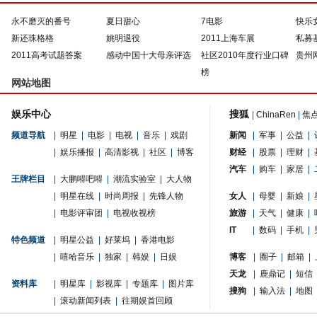
永不磨灭的番号
夏日甜心
7电影
快乐
新还珠格格
姚明退役
2011上海车展
私募
2011高考试题答案
感动中国十大母亲评选
社区2010年度行业口碑
贵州
榜
网站地图
娱乐中心
搜狐
|
ChinaRen
|
焦
频道导航
|
明星
|
电影
|
电视
|
音乐
|
戏剧
新闻
|
军事
|
公益
|
|
娱乐播报
|
高清影视
|
社区
|
博客
财经
|
股票
|
理财
|
汽车
|
购车
|
家居
|
王牌栏目
|
大鹏嘚吧嘚
|
潮流实验室
|
大人物
|
明星在线
|
时尚周报
|
先锋人物
女人
|
母婴
|
新娘
|
|
电影评审团
|
电视收视榜
旅游
|
天气
|
健康
|
IT
|
数码
|
手机
|
特色频道
|
明星公益
|
好莱坞
|
香港电影
|
嘻哈音乐
|
独家
|
韩娱
|
日娱
博客
|
圈子
|
邮箱
|
天龙
|
鹿鼎记
|
短信
资料库
|
明星库
|
影视库
|
专题库
|
图片库
搜狗
|
输入法
|
地图
|
滚动新闻列表
|
往期娱首回顾