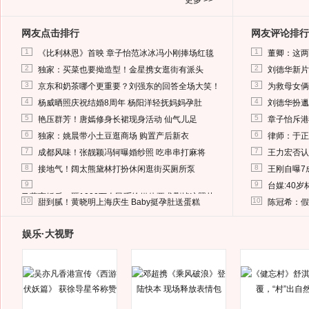
更多 >>
网友点击排行
网友评论排行
1
1
《比利林恩》首映 章子怡范冰冰冯小刚捧场红毯
董卿：这两
2
2
独家：买菜也要拗造型！金星携女逛街有派头
刘德华新片
3
3
京东和奶茶哪个更重要？刘强东的回答全场大笑！
为救母女俩
4
4
杨威晒照庆祝结婚8周年 杨阳洋轻抚妈妈孕肚
刘德华扮邋
5
5
艳压群芳！唐嫣修身长裙现身活动 仙气儿足
章子怡斥港
6
6
独家：姚晨带小土豆逛商场 购置产后新衣
律师：于正
7
7
成都风味！张靓颖冯轲曝婚纱照 吃串串打麻将
王力宏否认
8
8
接地气！阔太熊黛林打扮休闲逛街买厕所泵
王刚自曝7
9
9
台媒:40
马蓉离婚后，砸1000万人民币给媒体要求删掉这照片
10
10
甜到腻！黄晓明上海庆生 Baby挺孕肚送蛋糕
陈冠希：假
娱乐·大视野