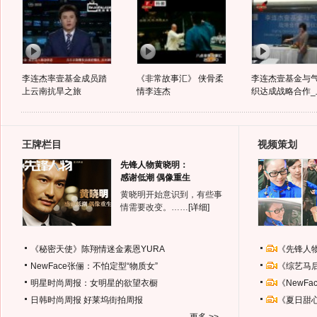
李连杰率壹基金成员踏
《非常故事汇》 侠骨柔
李连杰壹基金与
上云南抗旱之旅
情李连杰
织达成战略合作_
王牌栏目
视频策划
先锋人物黄晓明：
感谢低潮 偶像重生
黄晓明开始意识到，有些事
情需要改变。……
[详细]
《秘密天使》陈翔情迷金素恩YURA
《先锋人
NewFace张俪：不怕定型“物质女”
《综艺马
明星时尚周报：女明星的欲望衣橱
《NewF
日韩时尚周报
好莱坞街拍周报
《夏日甜