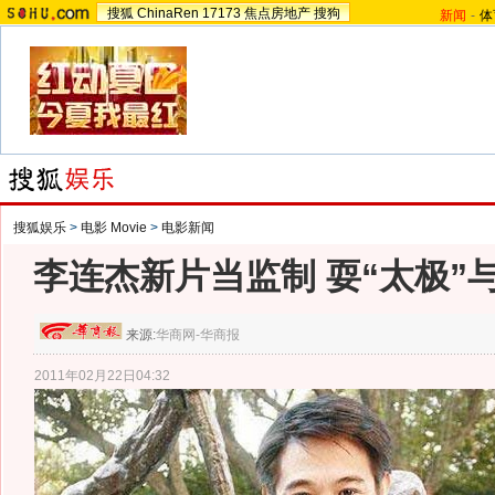
搜狐
ChinaRen
17173
焦点房地产
搜狗
新闻
-
体
搜狐娱乐
>
电影 Movie
>
电影新闻
李连杰新片当监制 耍“太极”
来源:
华商网-华商报
2011年02月22日04:32