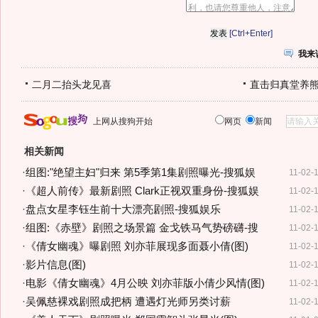
[Ctrl+Enter]
我来
二月二抬头龙见喜
直击归真堂养
上网从搜狗开始
网页
新闻
相关新闻
·
组图:"绝望主妇"归来 第5季第1集剧照曝光-搜狐娱
11-02-
·
《超人前传》最新剧照 Clark正视双重身份-搜狐娱
11-02-
·
盘点女星李钰生前十大漂亮剧照-搜狐娱乐
11-02-
·
组图:《赤壁》剧照之场景篇 金戈铁马气势磅礴-搜
11-02-
·
《倩女幽魂》曝剧照 刘亦菲展现多面聂小倩(图)
11-02-
·
影片信息(图)
11-02-
·
电影《倩女幽魂》4月公映 刘亦菲版小倩少风情(图)
11-02-
·
吴佩慈裸戏剧照成把柄 遭遇灯光师另类讨薪
11-02-