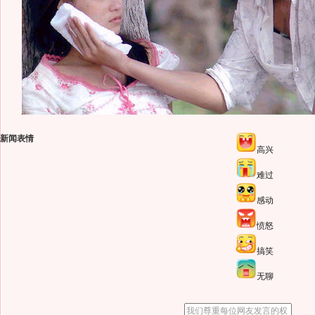
新闻表情
高兴
难过
感动
愤怒
搞笑
无聊