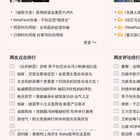
《秘密天使》陈翔情迷金素恩YURA
《先锋人
NewFace张俪：不怕定型“物质女”
《综艺马
明星时尚周报：女明星的欲望衣橱
《NewF
日韩时尚周报
好莱坞街拍周报
《夏日甜
更多 >>
网友点击排行
网友评论排行
1
1
《比利林恩》首映 章子怡范冰冰冯小刚捧场红毯
董卿：这两
2
2
独家：买菜也要拗造型！金星携女逛街有派头
刘德华新片
3
3
京东和奶茶哪个更重要？刘强东的回答全场大笑！
为救母女俩
4
4
杨威晒照庆祝结婚8周年 杨阳洋轻抚妈妈孕肚
刘德华扮邋
5
5
艳压群芳！唐嫣修身长裙现身活动 仙气儿足
章子怡斥港
6
6
独家：姚晨带小土豆逛商场 购置产后新衣
律师：于正
7
7
成都风味！张靓颖冯轲曝婚纱照 吃串串打麻将
王力宏否认
8
8
接地气！阔太熊黛林打扮休闲逛街买厕所泵
王刚自曝7
9
9
台媒:40
马蓉离婚后，砸1000万人民币给媒体要求删掉这照片
10
10
甜到腻！黄晓明上海庆生 Baby挺孕肚送蛋糕
陈冠希：假