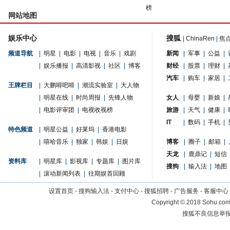
榜
网站地图
娱乐中心
搜狐
|
ChinaRen
|
焦
频道导航
|
明星
|
电影
|
电视
|
音乐
|
戏剧
新闻
|
军事
|
公益
|
|
娱乐播报
|
高清影视
|
社区
|
博客
财经
|
股票
|
理财
|
汽车
|
购车
|
家居
|
王牌栏目
|
大鹏嘚吧嘚
|
潮流实验室
|
大人物
|
明星在线
|
时尚周报
|
先锋人物
女人
|
母婴
|
新娘
|
|
电影评审团
|
电视收视榜
旅游
|
天气
|
健康
|
IT
|
数码
|
手机
|
特色频道
|
明星公益
|
好莱坞
|
香港电影
|
嘻哈音乐
|
独家
|
韩娱
|
日娱
博客
|
圈子
|
邮箱
|
天龙
|
鹿鼎记
|
短信
资料库
|
明星库
|
影视库
|
专题库
|
图片库
搜狗
|
输入法
|
地图
|
滚动新闻列表
|
往期娱首回顾
设置首页
-
搜狗输入法
-
支付中心
-
搜狐招聘
-
广告服务
-
客服中心
Copyright
©
2018 Sohu.com 
搜狐不良信息举