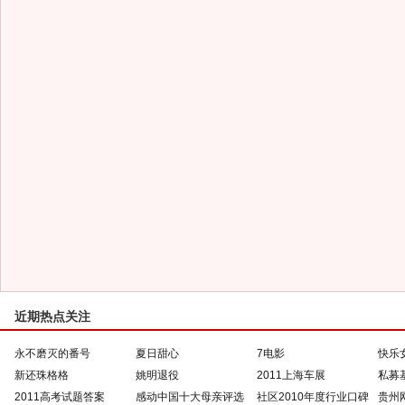
近期热点关注
永不磨灭的番号
夏日甜心
7电影
快乐
新还珠格格
姚明退役
2011上海车展
私募
2011高考试题答案
感动中国十大母亲评选
社区2010年度行业口碑
贵州