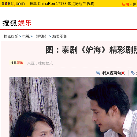
搜狐
ChinaRen
17173
焦点房地产
搜狗
新闻
-
体
搜狐娱乐
>
电视
>
《妒海》
>
精美图集
图：泰剧《妒海》精彩剧
来源：
搜狐娱乐
我来说两句
(
0
)