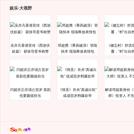
娱乐·大视野
吴亦凡香港宣传《西游伏
邓超携《乘风破浪》登陆
《健忘村》舒淇
妖篇》 获徐导星爷称赞
快本 现场释放表情包
覆，“村”出自
闫妮亦正亦谐占贺岁 喜剧
《情圣》肖央“真诚出轨”
解读邓超新身份《
也要颜值担当
或成贺岁档爆款帝
师》投资人 不