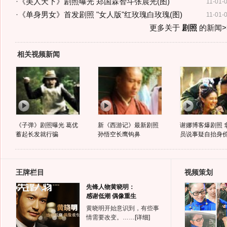
·
《美人天下》剧照曝光 郑国霖智斗张晨光(图)
11-01-
·
《单身男女》首发剧照 "女人版"红玫瑰白玫瑰(图)
11-01-
更多关于
剧照
的新闻>
相关视频新闻
《子弹》剧照曝光 葛优
新《西游记》最新剧照
谢娜博客爆剧照 
蓄起长发就行骗
孙悟空长鹰钩鼻
员说事疑自抬身
王牌栏目
视频策划
先锋人物黄晓明：
感谢低潮 偶像重生
黄晓明开始意识到，有些事
情需要改变。……
[详细]