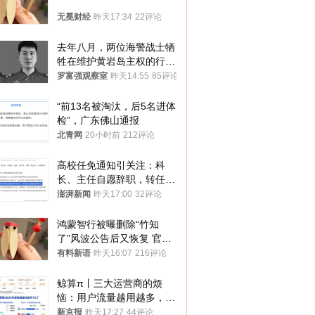
无冕财经
昨天17:34
22评论
去年八月，两位海警战士牺
牲在维护黄岩岛主权的行动
中
罗富强观察室
昨天14:55
85评论
“前13名被淘汰，后5名进体
检”，广东佛山通报
北青网
20小时前
212评论
高校任免通知引关注：科
长、主任自愿辞职，转任思
政辅导员
澎湃新闻
昨天17:00
32评论
鸿蒙智行被曝删除“竹知
了”风波公告后又恢复 官媒
曾力挺：劝华为要大度的，
有料新语
昨天16:07
216评论
你们适不适合？
鲸算π丨三大运营商的烦
恼：用户流量越用越多，收
入却越来越少
新京报
昨天17:27
44评论