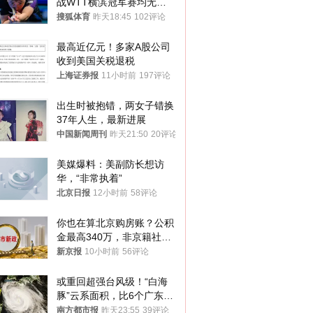
战WTT横滨冠军赛均无缘
八强
搜狐体育
昨天18:45
102评论
最高近亿元！多家A股公司
收到美国关税退税
上海证券报
11小时前
197评论
出生时被抱错，两女子错换
37年人生，最新进展
中国新闻周刊
昨天21:50
20评论
美媒爆料：美副防长想访
华，“非常执着”
北京日报
12小时前
58评论
你也在算北京购房账？公积
金最高340万，非京籍社保
1年
新京报
10小时前
56评论
或重回超强台风级！“白海
豚”云系面积，比6个广东还
大！深圳官方：注意这件事
南方都市报
昨天23:55
39评论