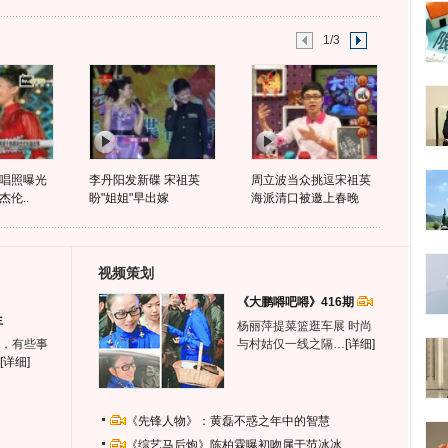
1/3
唱照曝光
李丹阳发新碟 宋祖英
周立波当众挑逗宋祖英
伦..
盼"姐姐"早出嫁
海派清口被邀上春晚
视频策划
《大鹏嘚吧嘚》416期
生
杨丽萍提菜篮逛车展 时尚
，有些事
与村姑仅一线之隔…
[详细]
[详细]
《先锋人物》：黄磊不惑之年中的智慧
《综艺马后炮》陈柏霖曝初吻属于范冰冰