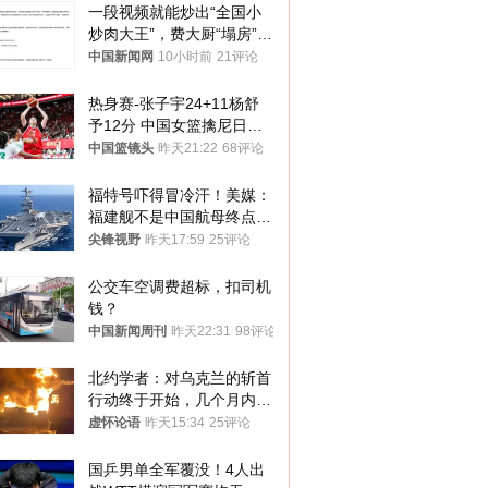
一段视频就能炒出“全国小
炒肉大王”，费大厨“塌房”了
吗？
中国新闻网
10小时前
21评论
热身赛-张子宇24+11杨舒
予12分 中国女篮擒尼日利
亚
中国篮镜头
昨天21:22
68评论
福特号吓得冒冷汗！美媒：
福建舰不是中国航母终点，
而是新起点！
尖锋视野
昨天17:59
25评论
公交车空调费超标，扣司机
钱？
中国新闻周刊
昨天22:31
98评论
北约学者：对乌克兰的斩首
行动终于开始，几个月内乌
将投降
虚怀论语
昨天15:34
25评论
国乒男单全军覆没！4人出