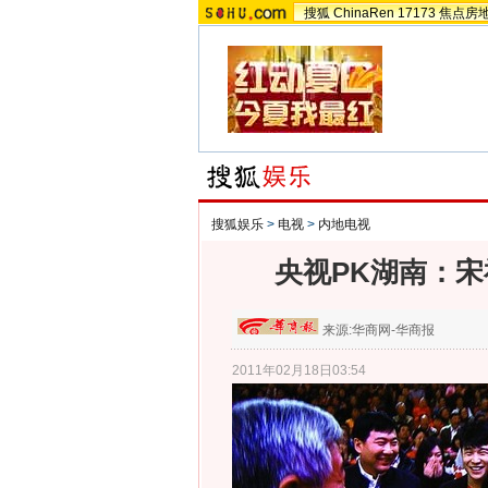
搜狐
ChinaRen
17173
焦点房
搜狐娱乐
>
电视
>
内地电视
央视PK湖南：宋
来源:
华商网-华商报
2011年02月18日03:54