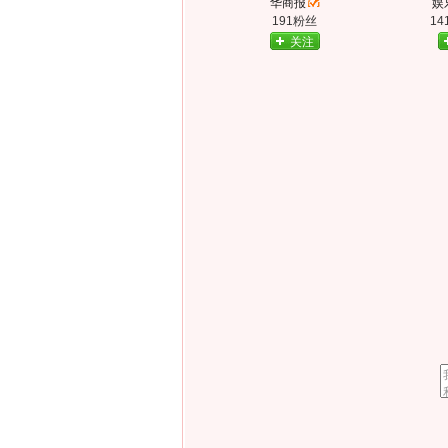
华商报
娱
191粉丝
14
关注