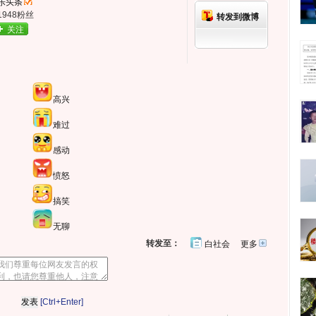
乐头条
1948粉丝
转发到微博
关注
高兴
难过
感动
愤怒
搞笑
无聊
转发至：
白社会
更多
开
心
人
网
人
豆
网
瓣
爱
分
[Ctrl+Enter]
享