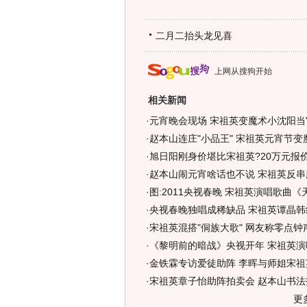
二月二抬头龙见喜
上网从搜狗开始
相关新闻
·
元宵晚会现场 宋祖英变魔术小沈阳当"托
·
赵本山连庄"小品王" 宋祖英元宵节变魔
·
旭日阳刚身价堪比宋祖英?20万元报价
·
赵本山闹元宵啥话也不说 宋祖英反串
·
图:2011央视春晚 宋祖英演唱歌曲《
·
央视春晚独唱成稀缺品 宋祖英谭晶韩
·
宋祖英混搭"侗族大歌" 网友称零点钟
·
《黎明前的暗战》央视开年 宋祖英演
·
金铁霖专访爱徒助阵 李晖与师姐宋祖英
·
宋祖英章子怡助阵拍卖会 赵本山书法
更