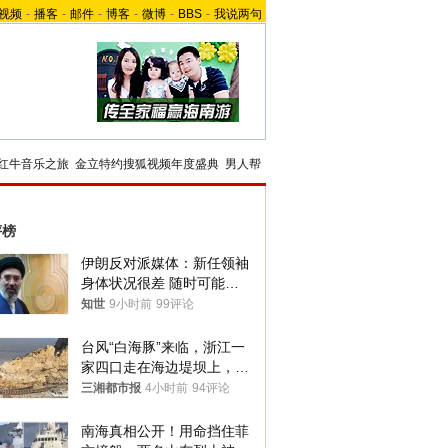
视频
-
播客
-
邮件
-
博客
-
微博
-
BBS
-
我说两句
红牛音乐之旅
金立特约搜狐视频年度盛典
男人帮
评榜
伊朗反对派媒体：新任领袖
身体状况很差 随时可能离
世
知世
9小时前
99评论
台风“白海豚”来临，浙江一
家四口走在海边堤坝上，其
中9岁男孩被巨浪卷入海
三湘都市报
4小时前
94评论
中，搜救仍在进行
南海真相公开！用命挡住菲