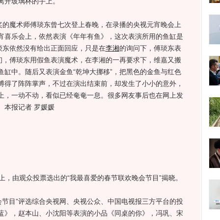
离开玻璃杯的手上。
的魔术师傅琰东曾七次登上春晚，在录播的央视元宵晚会上
宵喜乐会上，依然表演《年年有鱼》，这次表演所用的鱼缸是
琰东依然没有给出正面回应，只是在
李湘
的询问下，傅琰东表
最初，傅琰东用假鱼表演魔术，在李湘的一再要求下，维嘉又搬
鱼缸中。随后又表演金鱼“乾坤大挪移”，把黑色的金鱼与红色
博得了阵阵掌声，不过在演出结束前，却发生了小小的意外，
上，一动不动，看似已经奄奄一息。很多网友事后也在网上发
 本报记者 罗媛媛
，由观众投票选出的“我最喜爱的春节联欢晚会节目”揭晓。
会节目”评选综合央视网、央视公众、中国电视报三方平台的投
蓝》，赵本山、小沈阳等表演的小品《同桌的你》，冯巩、宋