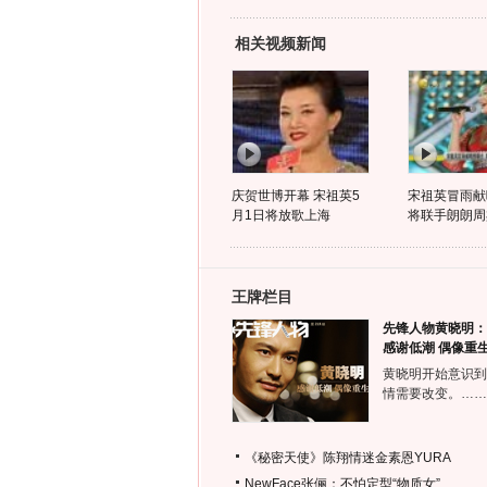
相关视频新闻
庆贺世博开幕 宋祖英5
宋祖英冒雨献
月1日将放歌上海
将联手朗朗周杰
王牌栏目
先锋人物黄晓明：
感谢低潮 偶像重
黄晓明开始意识到
情需要改变。……
《秘密天使》陈翔情迷金素恩YURA
NewFace张俪：不怕定型“物质女”