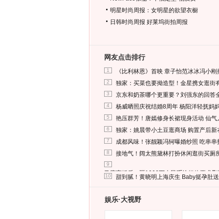
明星时尚周报：女明星的欲望衣橱
日韩时尚周报
好莱坞街拍周报
网友点击排行
1
《比利林恩》首映 章子怡范冰冰冯小刚
2
独家：买菜也要拗造型！金星携女逛街
3
京东和奶茶哪个更重要？刘强东的回答
4
杨威晒照庆祝结婚8周年 杨阳洋轻抚妈
5
艳压群芳！唐嫣修身长裙现身活动 仙气
6
独家：姚晨带小土豆逛商场 购置产后新
7
成都风味！张靓颖冯轲曝婚纱照 吃串串
8
接地气！阔太熊黛林打扮休闲逛街买厕
9
马蓉离婚后，砸1000万人民币给媒体要求
10
甜到腻！黄晓明上海庆生 Baby挺孕肚
娱乐·大视野