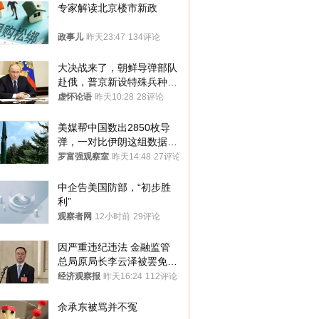
专家解读北京楼市新政
政事儿
昨天23:47
134评论
大决战来了，朝鲜导弹部队
赴俄，普京新设特殊兵种，
76岁老将扛旗
虚怀论语
昨天10:28
28评论
美媒帮中国数出2850枚导
弹，一对比伊朗这组数据，
发现出大事了
罗富强观察室
昨天14:48
27评论
中企告美国防部，“初步胜
利”
观察者网
12小时前
29评论
因严重违纪违法 金融监管
总局原局长李云泽被罢免全
国人大代表
经济观察报
昨天16:24
112评论
余承东被骂并不冤