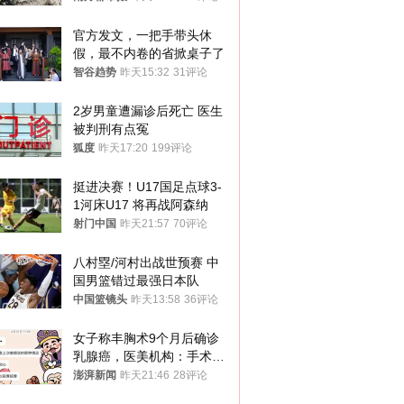
官方发文，一把手带头休
假，最不内卷的省掀桌子了
智谷趋势
昨天15:32
31评论
2岁男童遭漏诊后死亡 医生
被判刑有点冤
狐度
昨天17:20
199评论
挺进决赛！U17国足点球3-
1河床U17 将再战阿森纳
射门中国
昨天21:57
70评论
八村塁/河村出战世预赛 中
国男篮错过最强日本队
中国篮镜头
昨天13:58
36评论
女子称丰胸术9个月后确诊
乳腺癌，医美机构：手术不
可能引发癌症，建议走司法
澎湃新闻
昨天21:46
28评论
途径