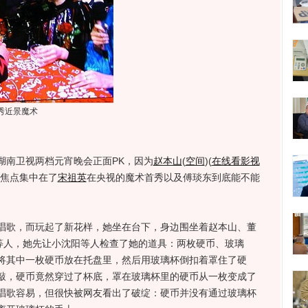
秀近景魔术
湖南卫视两档元宵晚会正面PK，因为
赵本山
(
空间
)
(
在线看影视
焦点集中在了
宋祖英
在央视的魔术首秀以及傅琰东到底能不能
歌，而玩起了新花样，她坐在台下，身边围坐着赵本山、董
等人，她先让小沈阳等人检查了她的道具：两枚硬币、玻璃
将其中一枚硬币放在托盘里，然后用玻璃杯倒扣着罩住了硬
敲，硬币竟然穿过了杯底，罩在玻璃杯里的硬币从一枚变成了
唱歌容易，但很快被网友看出了破绽：硬币并没有通过玻璃杯