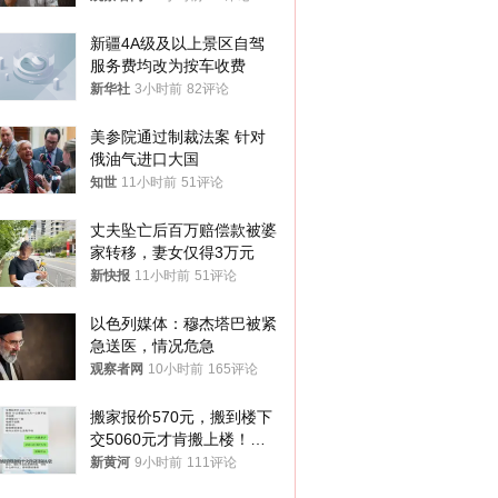
新疆4A级及以上景区自驾
服务费均改为按车收费
新华社
3小时前
82评论
美参院通过制裁法案 针对
俄油气进口大国
知世
11小时前
51评论
丈夫坠亡后百万赔偿款被婆
家转移，妻女仅得3万元
新快报
11小时前
51评论
以色列媒体：穆杰塔巴被紧
急送医，情况危急
观察者网
10小时前
165评论
搬家报价570元，搬到楼下
交5060元才肯搬上楼！女
子傻眼了……
新黄河
9小时前
111评论