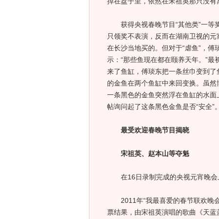
掉在盘子里，依然在宋祖英那只没有
获得央视春晚节目“其他类”一等奖
只领奖不表演，反而在湖南卫视的元
在长沙当地买的。但对于“虐鱼”，傅
示：“那些鱼现在都在颐养天年。”
来了鱼缸，傅琰东把一条丝巾变到了
的金鱼在两个鱼缸中来回变换。虽然
一条黑色的金鱼突然浮在鱼缸的水面
帖询问起了这条黑色金鱼是否“安全”。
最受欢迎春晚节目揭晓
宋祖英、赵本山等夺魁
在16日录制完成的央视元宵晚会上
2011年“我最喜爱的春节联欢晚
票结果，由宋祖英演唱的歌曲《天蓝