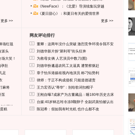
《NewFace》：《北爱》导演续集玩穿越
《夏日甜心》：和夏日有关的爱情世界
更多 >>
更多 >>
网友评论排行
1
捧场红毯
董卿：这两年没什么突破 激烈竞争环境令我不安
2
有派头
刘德华新片扮“犀利哥”街头狂奔
3
全场大笑！
为救母女俩 人艺演员中数刀(图)
4
妈孕肚
刘德华扮邋遢农民工太逼真 遭警察驱赶
5
儿足
章子怡斥港媒歧视内地演员 称刁钻势利
6
衣
律师：于正不构成侵权 只能道德谴责
7
打麻将
王力宏否认“辱华”：别给歌词扣帽子
8
所泵
王刚自曝7成家产为古董藏品：睡180年历史古床
9
台媒:40岁林志玲冷冻9颗卵子 全副武装怕被认出
删掉这照片
10
送蛋糕
陈冠希：假如我有时光机 也什么都不改