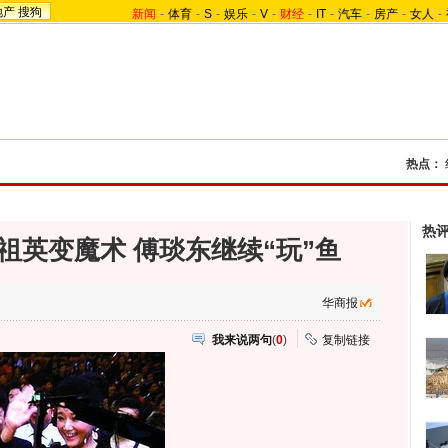
地产
搜狗
新闻
-
体育
-
S
-
娱乐
-
V
-
财经
-
IT
-
汽车
-
房产
-
女人
-
热点：
热
祖英变魔术 傅琰东继续“玩”鱼
华商报
我来说两句
(
0
)
复制链接