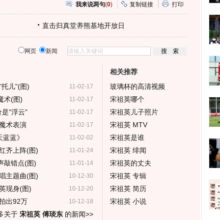
我来说两句
(
0
)
复制链接
打印
直击归真堂养熊基地开放日
网页
新闻
相关推荐
儿"(图)
玻璃杯的高清视频
11-02-17
术(图)
宋祖英哪个
11-02-17
是"浮云"
宋祖英儿子照片
11-02-17
魔术表演
宋祖英 MTV
11-02-17
天蓝蓝》
宋祖英是谁
11-02-02
红齐上阵(图)
宋祖英 绯闻
11-01-24
声敲错点(图)
宋祖英的丈夫
11-01-14
唱主题曲(图)
宋祖英 专辑
10-12-30
现身(图)
宋祖英 简历
10-12-20
拍出92万
宋祖英 小说
10-12-18
多关于
宋祖英 傅琰东
的新闻>>