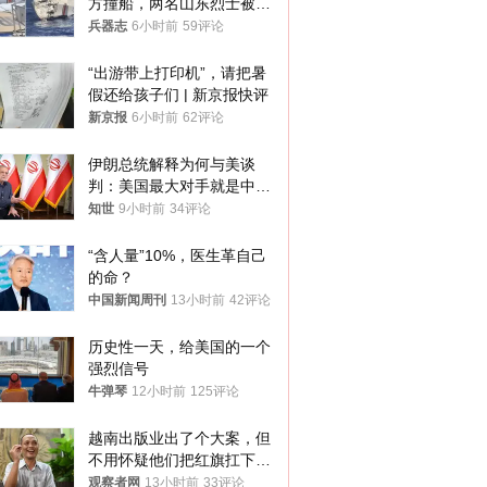
方撞船，两名山东烈士被授
武警最高荣誉
兵器志
6小时前
59评论
“出游带上打印机”，请把暑
假还给孩子们 | 新京报快评
新京报
6小时前
62评论
伊朗总统解释为何与美谈
判：美国最大对手就是中
国，但他们也在对话
知世
9小时前
34评论
“含人量”10%，医生革自己
的命？
中国新闻周刊
13小时前
42评论
历史性一天，给美国的一个
强烈信号
牛弹琴
12小时前
125评论
越南出版业出了个大案，但
不用怀疑他们把红旗扛下去
的决心
观察者网
13小时前
33评论