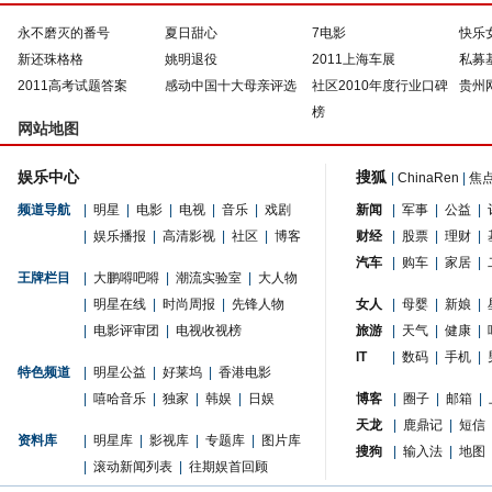
永不磨灭的番号
夏日甜心
7电影
快乐
新还珠格格
姚明退役
2011上海车展
私募
2011高考试题答案
感动中国十大母亲评选
社区2010年度行业口碑
贵州
榜
网站地图
娱乐中心
搜狐
|
ChinaRen
|
焦
频道导航
|
明星
|
电影
|
电视
|
音乐
|
戏剧
新闻
|
军事
|
公益
|
|
娱乐播报
|
高清影视
|
社区
|
博客
财经
|
股票
|
理财
|
汽车
|
购车
|
家居
|
王牌栏目
|
大鹏嘚吧嘚
|
潮流实验室
|
大人物
|
明星在线
|
时尚周报
|
先锋人物
女人
|
母婴
|
新娘
|
|
电影评审团
|
电视收视榜
旅游
|
天气
|
健康
|
IT
|
数码
|
手机
|
特色频道
|
明星公益
|
好莱坞
|
香港电影
|
嘻哈音乐
|
独家
|
韩娱
|
日娱
博客
|
圈子
|
邮箱
|
天龙
|
鹿鼎记
|
短信
资料库
|
明星库
|
影视库
|
专题库
|
图片库
搜狗
|
输入法
|
地图
|
滚动新闻列表
|
往期娱首回顾