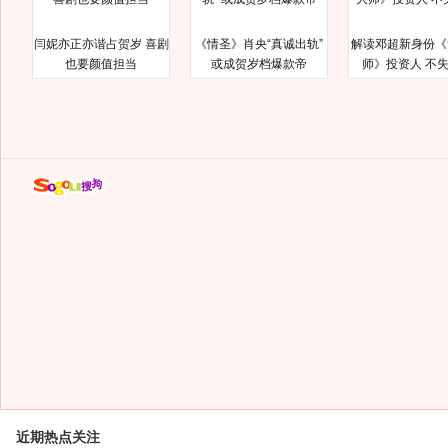
闫妮亦正亦谐占贺岁 喜剧
《情圣》肖央“真诚出轨”
解读邓超新身份《
也要颜值担当
或成贺岁档爆款帝
师》投资人 不
近期热点关注