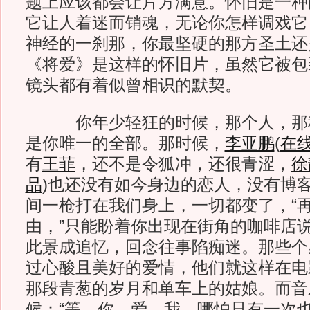
题上应该都会让片方满意。怀旧是一种
它让人着迷而销魂，无论你怎样调戏它
神经的一刹那，你最坚硬的那方圣土还
《将爱》是这样的怀旧片，虽然它被包
镜头都有着似曾相识的默契。
你年少轻狂的时候，那个人，那种
是你唯一的全部。那时候，
李亚鹏
(
在
有
王菲
，还不是令狐冲，还很青涩，
徐
品
)
也还没有如今身边的恋人，没有博
间一枪打在我们身上，一切都变了，“
由，”只能盼着你出现在街角的咖啡店
此景成追忆，回念往事陷痴迷。那些个
过心酸且美好的爱情，他们就这样在电
那段青葱的岁月和单车上的姑娘。而音
候：“等—你—爱—我，哪怕只有一次也