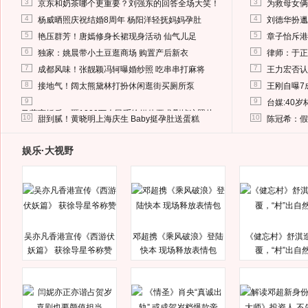
3
3
京东和奶茶哪个更重要？刘强东的回答全场大笑！
为救母女俩
4
4
杨威晒照庆祝结婚8周年 杨阳洋轻抚妈妈孕肚
刘德华扮邋
5
5
艳压群芳！唐嫣修身长裙现身活动 仙气儿足
章子怡斥港
6
6
独家：姚晨带小土豆逛商场 购置产后新衣
律师：于正
7
7
成都风味！张靓颖冯轲曝婚纱照 吃串串打麻将
王力宏否认
8
8
接地气！阔太熊黛林打扮休闲逛街买厕所泵
王刚自曝7
9
9
台媒:40
马蓉离婚后，砸1000万人民币给媒体要求删掉这照片
10
10
甜到腻！黄晓明上海庆生 Baby挺孕肚送蛋糕
陈冠希：假
娱乐·大视野
吴亦凡香港宣传《西游伏
邓超携《乘风破浪》登陆
《健忘村》舒淇
妖篇》 获徐导星爷称赞
快本 现场释放表情包
覆，“村”出自