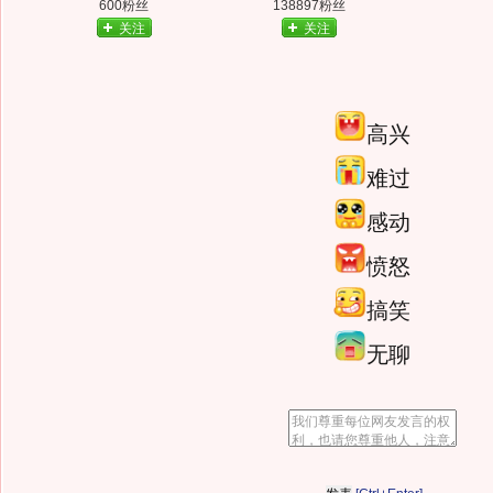
600粉丝
138897粉丝
关注
关注
高兴
难过
感动
愤怒
搞笑
无聊