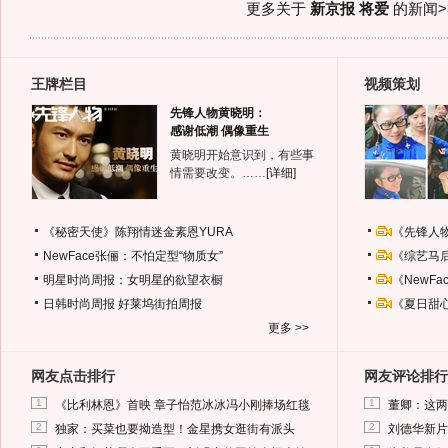
更多关于
新京报 将爱
的新闻>
王牌栏目
视频策划
先锋人物黄晓明：
感谢低潮 偶像重生
黄晓明开始意识到，有些事
情需要改变。……
[详细]
《秘密天使》陈翔情迷金素恩YURA
《先锋人
NewFace张俪：不怕定型“物质女”
《综艺马
明星时尚周报：女明星的欲望衣橱
《NewF
日韩时尚周报
好莱坞街拍周报
《夏日甜
更多 >>
网友点击排行
网友评论排行
1
1
《比利林恩》首映 章子怡范冰冰冯小刚捧场红毯
董卿：这两
2
2
独家：买菜也要拗造型！金星携女逛街有派头
刘德华新片