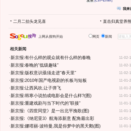
[Ctrl+Enter]
我来
二月二抬头龙见喜
直击归真堂养
上网从搜狗开始
网页
新闻
相关新闻
·
新京报:有什么样的观众就有什么样的春晚
11-02-
·
新京报:春晚的"低级趣味"
11-02-
·
新京报:版权意识亟须走进"春天里"
11-02-
·
新京报:2010年国产电视剧的长板与短板
11-01-
·
新京报:让西风吹,让子弹飞
11-01-
·
新京报:韩寒小说拍成电影会是什么样?(图)
11-01-
·
新京报:重建戏剧与当下时代的"联接"
11-01-
·
新京报:《四世同堂》是一出北平挽歌(图)
11-01-
·
新京报:《纳尼亚3》航海添新意 配角最出彩
11-01-
·
新京报:娜塔丽-波特曼,我是你梦中的黑天鹅(图)
11-01-