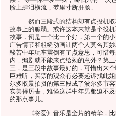
脸上肆泪横流，梦里寸断肝肠。
然而三段式的结构却有点投机取巧
故事上的脆弱。或许这本来就是个投机
故事，倒是一个比一个好，第一个的小
广告情节和粗糙动画让两个人莫名其妙
酸苦中年玩车震倒有了点意思，可惜每
内，编剧就不能来点给劲的意外？第三
三，是三段中故事最好的，可惜出来个
巨难听，买票的观众有必要起诉找此姐
尔多取景拍摄的第三段成了波尔多市容
实美得厉害，难怪这群中年男都迫不及
的那点事儿。
《将爱》音乐是全片的精华，比电