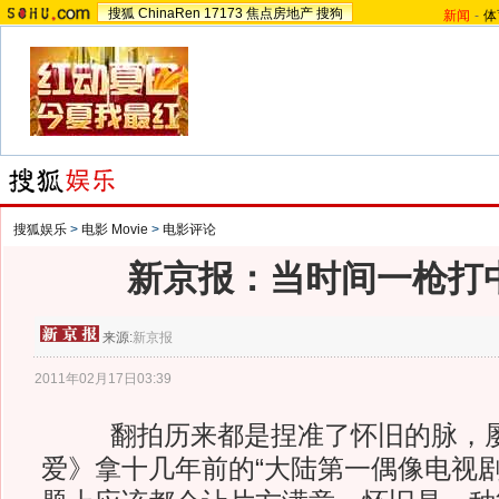
搜狐
ChinaRen
17173
焦点房地产
搜狗
新闻
-
体
搜狐娱乐
>
电影 Movie
>
电影评论
新京报：当时间一枪打
来源:
新京报
2011年02月17日03:39
翻拍历来都是捏准了怀旧的脉，屡
爱》拿十几年前的“大陆第一偶像电视剧