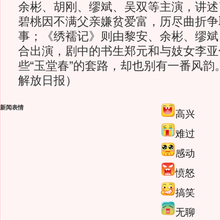
余彬、胡刚、缪斌、吴双等主演，讲述
碧桃因不满父亲嫌贫爱富，历尽曲折争
事；《绣襦记》则由黎安、余彬、缪斌
合出演，剧中的书生郑元和与妓女李亚
些“玉堂春”的套路，却也别有一番风韵。
解放日报）
新闻表情
高兴
难过
感动
愤怒
搞笑
无聊