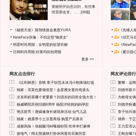
黄晓明开始意识到，有些事
情需要改变。……
[详细]
《秘密天使》陈翔情迷金素恩YURA
《先锋人
NewFace张俪：不怕定型“物质女”
《综艺马
明星时尚周报：女明星的欲望衣橱
《NewF
日韩时尚周报
好莱坞街拍周报
《夏日甜
更多 >>
网友点击排行
网友评论排行
1
1
《比利林恩》首映 章子怡范冰冰冯小刚捧场红毯
董卿：这两
2
2
独家：买菜也要拗造型！金星携女逛街有派头
刘德华新片
3
3
京东和奶茶哪个更重要？刘强东的回答全场大笑！
为救母女俩
4
4
杨威晒照庆祝结婚8周年 杨阳洋轻抚妈妈孕肚
刘德华扮邋
5
5
艳压群芳！唐嫣修身长裙现身活动 仙气儿足
章子怡斥港
6
6
独家：姚晨带小土豆逛商场 购置产后新衣
律师：于正
7
7
成都风味！张靓颖冯轲曝婚纱照 吃串串打麻将
王力宏否认
8
8
接地气！阔太熊黛林打扮休闲逛街买厕所泵
王刚自曝7