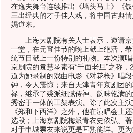
在逸夫舞台连续推出《墙头马上》《钗
三出经典的才子佳人戏，将中国古典情
娓道来。
上海大剧院有关人士表示，邀请京
一堂，在元宵佳节的晚上献上绝活，希
统节日献上一份特别的礼物。本次演唱
京剧院的袁慧琴素有“千面老旦”之称，2
道为她录制的戏曲电影《对花枪》唱段
钟，令人震惊；来自天津青年京剧团的
禄，继承了裘派细腻传神、韵味饱满的
秀密于一体的工架表演。除了此次主演
《郑和下西洋》之外，他在演唱会上还
选段；上海京剧院梅派青衣史依弘、著
对于申城票友来说更是耳熟能详。更为