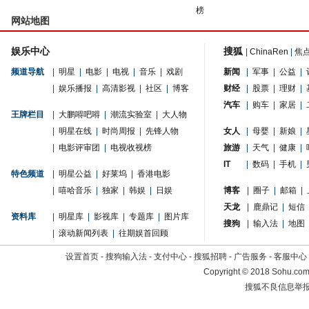
榜
网站地图
娱乐中心
搜狐
|
ChinaRen
|
焦
频道导航
|
明星
|
电影
|
电视
|
音乐
|
戏剧
新闻
|
军事
|
公益
|
|
娱乐播报
|
高清影视
|
社区
|
博客
财经
|
股票
|
理财
|
汽车
|
购车
|
家居
|
王牌栏目
|
大鹏嘚吧嘚
|
潮流实验室
|
大人物
|
明星在线
|
时尚周报
|
先锋人物
女人
|
母婴
|
新娘
|
|
电影评审团
|
电视收视榜
旅游
|
天气
|
健康
|
IT
|
数码
|
手机
|
特色频道
|
明星公益
|
好莱坞
|
香港电影
|
嘻哈音乐
|
独家
|
韩娱
|
日娱
博客
|
圈子
|
邮箱
|
天龙
|
鹿鼎记
|
短信
资料库
|
明星库
|
影视库
|
专题库
|
图片库
搜狗
|
输入法
|
地图
|
滚动新闻列表
|
往期娱首回顾
设置首页
-
搜狗输入法
-
支付中心
-
搜狐招聘
-
广告服务
-
客服中心
Copyright
©
2018 Sohu.com 
搜狐不良信息举