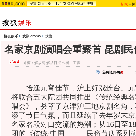
搜狐
ChinaRen
17173
焦点房地产
搜狗
新闻
-
体
搜狐娱乐
>
戏剧 drama
>
戏曲
名家京剧演唱会重聚首 昆剧民
来源：
解放网-解放日报
作者：王霖
我来说两句
(
0
)
恰逢元宵佳节，沪上好戏连台。元
将联合五大院团共同推出《传统经典名
唱会》，荟萃了京津沪三地京剧名角，
添了节日气氛，而且延续了去年岁末京
名家名段对口交流的热潮；从16日至1
团的《传统·中国———民俗节庆系列