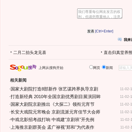
[Ctrl+Enter]
我来
二月二抬头龙见喜
直击归真堂养
上网从搜狗开始
网页
新闻
相关新闻
·
国家大剧院打造8部新作 张艺谋跨界执导京剧
11-02-
·
打造新经典 2010年全国京剧优秀剧目展演回眸
11-02-
·
国家大剧院京剧推出《大探二》领衔元宵节
11-02-
·
长安大戏院元宵晚会 京剧流派元宵佳节大会师
11-02-
·
中戏北影招考战打响 中戏建"京剧班"开先例
11-02-
·
上海推京剧群英会 孟广禄视"郑和"为代表作
11-02-