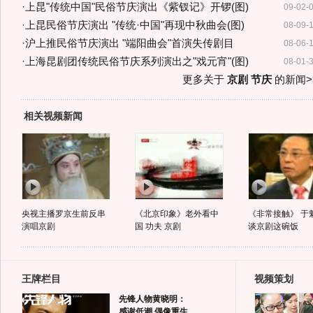
·
上昆"传统中国"民俗节庆演出《紫钗记》开锣(图)
09-02-
·
上昆民俗节庆演出 "传统·中国"再现中秋曲会(图)
08-09-
·
沪上推民俗节庆演出 "端阳曲会"首演失传剧目
08-06-
·
上海昆剧团传统民俗节庆系列演出之"戏元宵"(图)
08-01-
更多关于
京剧 节庆
的新闻>
相关视频新闻
央视主播罗京生前反串
《北京印象》老外看中
《非常接触》 于
演唱京剧
国 功夫 京剧
谈京剧这碗饭
王牌栏目
视频策划
先锋人物黄晓明：
感谢低潮 偶像重生