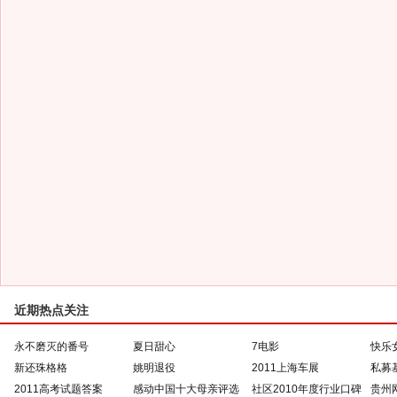
近期热点关注
永不磨灭的番号
夏日甜心
7电影
快乐
新还珠格格
姚明退役
2011上海车展
私募
2011高考试题答案
感动中国十大母亲评选
社区2010年度行业口碑
贵州