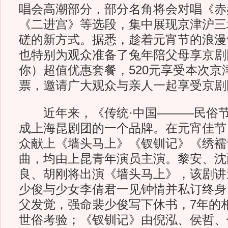
唱会高潮部分，部分名角将会对唱《赤
《二进宫》等选段，集中展现京津沪三
磋的新方式。据悉，趁着元宵节的浪漫
也特别为观众准备了兔年陪父母享京剧团
你）超值优惠套餐，520元享受本次京
票，邀请广大观众与亲人一起享受京剧
近年来，《传统·中国———民俗节
成上海昆剧团的一个品牌。在元宵佳节
众献上《墙头马上》《钗钏记》《绣襦
曲，均由上昆青年演员主演。黎安、沈
良、胡刚将出演《墙头马上》，该剧讲
少俊与少女李倩君一见钟情并私订终身
父发觉，强命裴少俊写下休书，7年的
世俗考验；《钗钏记》由倪泓、侯哲、