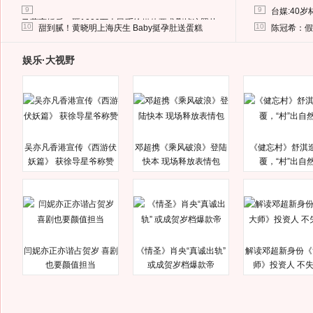
9
9
台媒:40
马蓉离婚后，砸1000万人民币给媒体要求删掉这照片
10
10
甜到腻！黄晓明上海庆生 Baby挺孕肚送蛋糕
陈冠希：假
娱乐·大视野
吴亦凡香港宣传《西游伏
邓超携《乘风破浪》登陆
《健忘村》舒淇
妖篇》 获徐导星爷称赞
快本 现场释放表情包
覆，“村”出自
闫妮亦正亦谐占贺岁 喜剧
《情圣》肖央“真诚出轨”
解读邓超新身份《
也要颜值担当
或成贺岁档爆款帝
师》投资人 不