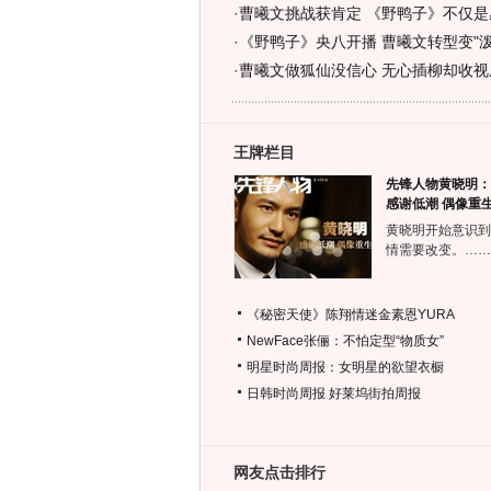
·
曹曦文挑战获肯定 《野鸭子》不仅是感
·
《野鸭子》央八开播 曹曦文转型变"泼妇
·
曹曦文做狐仙没信心 无心插柳却收视成
王牌栏目
先锋人物黄晓明：
感谢低潮 偶像重
黄晓明开始意识到
情需要改变。……
《秘密天使》陈翔情迷金素恩YURA
NewFace张俪：不怕定型“物质女”
明星时尚周报：女明星的欲望衣橱
日韩时尚周报
好莱坞街拍周报
网友点击排行