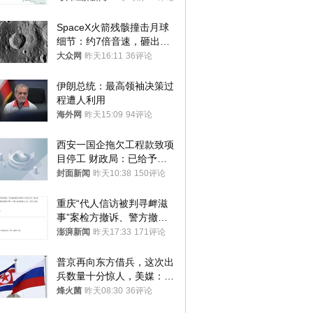
与审核
SpaceX火箭残骸撞击月球
细节：约7倍音速，砸出直
径约30米撞击坑
大众网
昨天16:11
36评论
伊朗总统：最高领袖决策过
程遭人利用
海外网
昨天15:09
94评论
西安一国企拖欠工程款致项
目停工 财政局：已给予处
分，正督促整改
封面新闻
昨天10:38
150评论
重庆“代人信访被判寻衅滋
事”案检方撤诉、警方撤
案，两被告人获国赔
澎湃新闻
昨天17:33
171评论
普京再向东方借兵，这次出
兵数量十分惊人，美媒：俄
朝要动真格？
烽火菌
昨天08:30
36评论