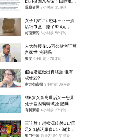
协力挺因凡蒂诺：国际足联
今后应继续在其领导下前行
观察者网
7小时前
35评论
女子1岁宝宝碰坏三亚一酒
店纸巾盒，赔了924元，发
帖吐槽后酒店退还一半的
封面新闻
6小时前
58评论
钱，当地市监局回应
人大教授花35万公款考证莫
言家世 荒诞吗
狐度
9小时前
470评论
假结婚证做出真胚胎 谁有
权销毁?
南方都市报
9小时前
36评论
继6岁女童离世后又一患儿
死于基因编辑试验 隐瞒一
年才对外披露
有料新语
4小时前
27评论
三连胜！赵松源传射U17国
足2-1勒沃库森U17 淘汰赛
将战河床
射门中国
昨天21:50
51评论