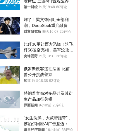
老床位“三连降”|晋观医养
第一财经
昨天19:48
60评论
炸了！梁文锋回吐全部利
润，DeepSeek重启融资
财富研究所
昨天16:07
25评论
比歼36更让西方恐慌！沈飞
歼50破空亮相，美军没攻克
的技术被拿下
尖锋视野
昨天13:31
26评论
俄罗斯政客逃往法国 此前
曾公开挑战普京
知世
昨天18:38
92评论
特朗普宣布对多晶硅及其衍
生产品加征关税
界面新闻
9小时前
23评论
“女生洗澡，大叔帮搓背”，
苏泊尔回应AI广告擦边：视
频全下架，已强化内容管理
每日经济新闻
16小时前
38评论