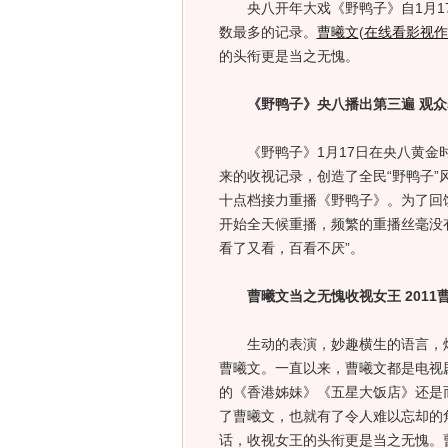
央八开年大戏《野鸭子》自1月17
数最多的记录。
曹曦文
(
在线看影视作
的头衔更是当之无愧。
《野鸭子》央八播出第三遍 观
《野鸭子》1月17日在央八黄金时
来的收视记录，创造了全民“野鸭子
十点档接力重播《野鸭子》。为了回
开始全天候重播，频繁的重播丝毫没
看了又看，百看不厌”。
曹曦文当之无愧收视女王 2011
生动的表演，妙趣横生的语言，灿
曹曦文。一直以来，曹曦文都是电视
的《香港姊妹》《五星大饭店》还是
了曹曦文，也就有了令人难以忘却的角
话，收视女王的头衔更是当之无愧。