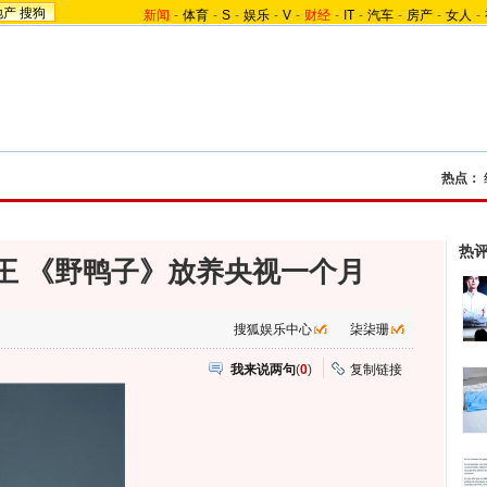
地产
搜狗
新闻
-
体育
-
S
-
娱乐
-
V
-
财经
-
IT
-
汽车
-
房产
-
女人
-
热点：
热
王 《野鸭子》放养央视一个月
搜狐娱乐中心
柒柒珊
我来说两句
(
0
)
复制链接