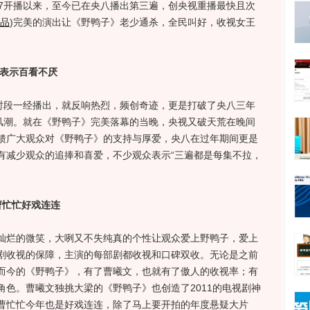
开播以来，至今已在央八播出第三遍，创央视重播最快且次
品
)
完美的演出让《野鸭子》老少通杀，全民叫好，收视女王
众表示百看不厌
段一经播出，就反响热烈，频创奇迹，更是打破了央八三年
”风潮。就在《野鸭子》完美落幕的当晚，央视又破天荒在晚间
馈广大观众对《野鸭子》的支持与厚爱，央八在过年期间更是
有减少观众的追捧和喜爱，不少观众表示“三遍都是每集不拉，
曹忙忙好戏连连
烂的微笑，大咧又不失纯真的个性让观众爱上野鸭子，爱上
剧收视的保障，主演的每部剧都收视和口碑双收。无论是之前
而今的《野鸭子》，有了曹曦文，也就有了傲人的收视率；有
色。曹曦文独挑大梁的《野鸭子》也创造了2011的电视剧神
曹忙忙今年也是好戏连连，除了马上要开拍的年度悬疑大片