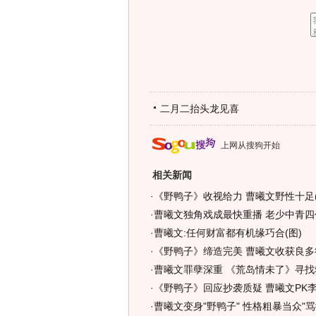
二月二抬头龙见喜
上网从搜狗开始
相关新闻
·
《野鸭子》收视给力 曹曦文野性十足(
·
曹曦文独角戏成最快重播 老少中青四代
·
曹曦文:任何财富都有机缘巧合(图)
·
《野鸭子》缔造完美 曹曦文收获良多
·
曹曦文罪孽深重 《荒岛情未了》寻找救
·
《野鸭子》回应抄袭质疑 曹曦文PK李
·
曹曦文变身"野鸭子" 性格粗暴当众"骂街