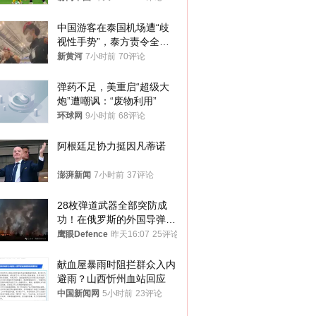
中国游客在泰国机场遭“歧
视性手势”，泰方责令全面
调查，对责任人采取最严厉
新黄河
7小时前
70评论
处分
弹药不足，美重启“超级大
炮”遭嘲讽：“废物利用”
环球网
9小时前
68评论
阿根廷足协力挺因凡蒂诺
澎湃新闻
7小时前
37评论
28枚弹道武器全部突防成
功！在俄罗斯的外国导弹发
射车都是合法打击目标
鹰眼Defence
昨天16:07
25评论
献血屋暴雨时阻拦群众入内
避雨？山西忻州血站回应
中国新闻网
5小时前
23评论