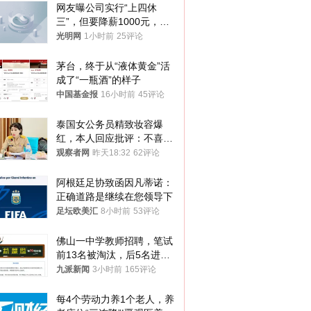
网友曝公司实行“上四休
三”，但要降薪1000元，不
接受只能辞职
光明网
1小时前
25评论
茅台，终于从“液体黄金”活
成了“一瓶酒”的样子
中国基金报
16小时前
45评论
泰国女公务员精致妆容爆
红，本人回应批评：不喜欢
就别看
观察者网
昨天18:32
62评论
阿根廷足协致函因凡蒂诺：
正确道路是继续在您领导下
足坛欧美汇
8小时前
53评论
佛山一中学教师招聘，笔试
前13名被淘汰，后5名进体
检，被疑萝卜岗，官方通
九派新闻
3小时前
165评论
报：已叫停
每4个劳动力养1个老人，养