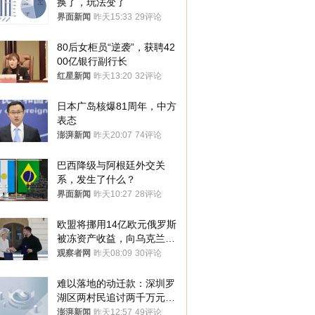
换了，玩法变了
界面新闻
昨天15:33
29评论
80后女柜员“逆袭”，获聘42
00亿银行副行长
红星新闻
昨天13:20
32评论
日本广岛核爆81周年，中方
表态
澎湃新闻
昨天20:07
74评论
巴西降级与阿根廷外交关
系，发生了什么？
界面新闻
昨天10:27
28评论
欧盟将挪用14亿欧元俄罗斯
被冻资产收益，向乌克兰提
供援助
观察者网
昨天08:09
30评论
难以落地的动迁款：深圳罗
湖区两村民追讨两千万元动
迁款八年未果
澎湃新闻
昨天12:57
49评论