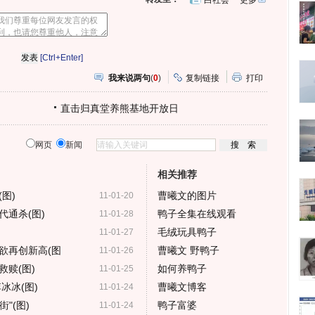
白社会
更多
开
心
人
网
人
豆
网
瓣
爱
分
[Ctrl+Enter]
享
我来说两句
(
0
)
复制链接
打印
直击归真堂养熊基地开放日
网页
新闻
相关推荐
图)
曹曦文的图片
11-01-20
通杀(图)
鸭子全集在线观看
11-01-28
毛绒玩具鸭子
11-01-27
欲再创新高(图
曹曦文 野鸭子
11-01-26
赎(图)
如何养鸭子
11-01-25
冰冰(图)
曹曦文博客
11-01-24
"(图)
鸭子富婆
11-01-24