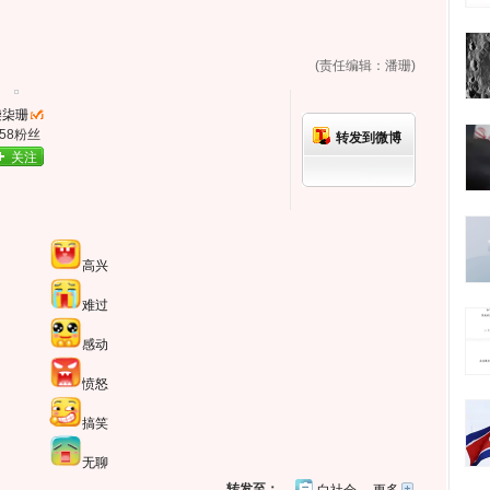
(责任编辑：潘珊)
柒柒珊
358粉丝
转发到微博
关注
高兴
难过
感动
愤怒
搞笑
无聊
转发至：