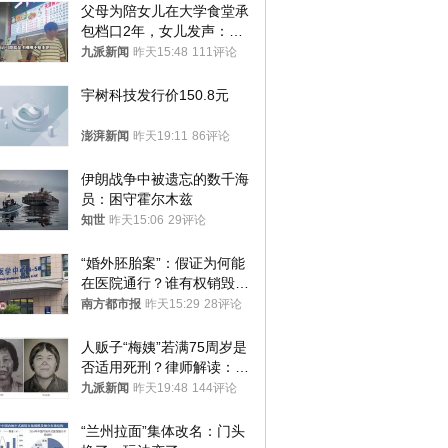
父母为陪女儿在大学食堂承
包档口2年，女儿发声：初
衷是为了陪伴，毕业后将不
九派新闻
昨天15:48
111评论
再营业
宇树科技发行价150.8元
澎湃新闻
昨天19:11
86评论
伊朗战争中被遗忘的数千海
员：困守霍尔木兹
知世
昨天15:06
29评论
“婚外胚胎案”：假证为何能
在医院通行？谁有权销毁胚
胎？
南方都市报
昨天15:29
28评论
人贩子“梅姨”若满75周岁是
否适用死刑？律师解读：很
大概率不会被判处死刑
九派新闻
昨天19:48
144评论
“兰州拉面”集体改名：门头