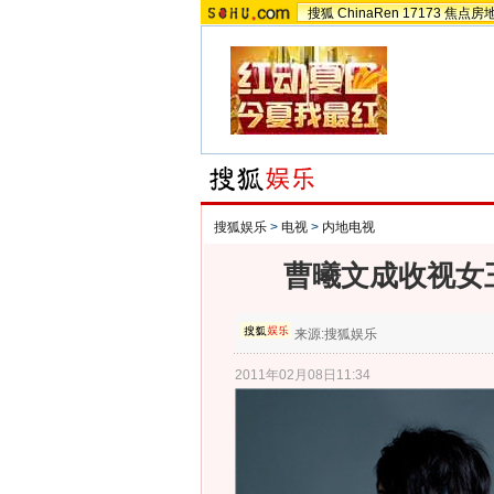
搜狐
ChinaRen
17173
焦点房
搜狐娱乐
>
电视
>
内地电视
曹曦文成收视女
来源:
搜狐娱乐
2011年02月08日11:34