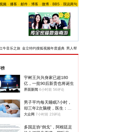
视频
-
播客
-
邮件
-
博客
-
微博
-
BBS
-
我说两句
红牛音乐之旅
金立特约搜狐视频年度盛典
男人帮
评榜
宇树王兴兴身家已超180
亿，一批90后新贵也将诞生
界面新闻
6小时前
56评论
男子平均每天睡眠7小时，
却三年2次脑梗，医生：这
样睡觉更伤身
大众网
7小时前
23评论
多国足协“倒戈”，阿根廷足