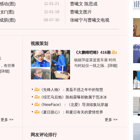
动(图)
曹曦文 陈思成
11-01-21
"(图)
曹曦文图片
11-01-18
荫(图)
张峻宁与曹曦文电视
08-07-30
视频策划
《大鹏嘚吧嘚》416期
生
杨丽萍提菜篮逛车展 时尚
，有些事
与村姑仅一线之隔…
[详细]
[详细]
《先锋人物》：黄磊不惑之年中的智慧
《综艺马后炮》陈柏霖曝初吻属于范冰冰
《NewFace》：《北爱》导演续集玩穿越
《夏日甜心》：和夏日有关的爱情世界
更多 >>
更多 >>
网友评论排行