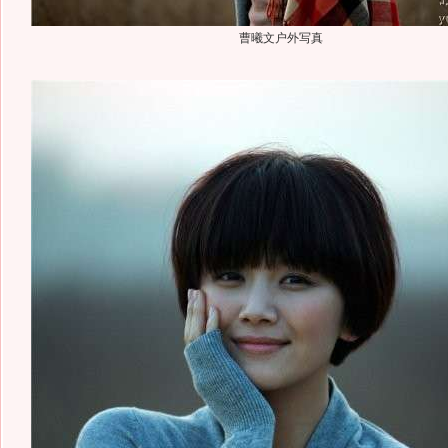
曹曦文户外写真