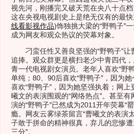
视先河，刚播完又破天荒在央八十点档
这在央视电视剧史上是绝无仅有的最快
线看影视作品
)
饰独挑大梁的“野鸭子”
成为网友和观众热议的荧幕对象。
刁蛮任性又善良坚强的“野鸭子”让
追捧。观众群更是横扫老少中青四代，
青一代电视剧女演员。老年人喜欢“野鸭
单纯；80、90后喜欢“野鸭子”，因为
喜欢“野鸭子”，因为她坚强执着；网上
曦文的表演围观的“网络热点”。甚至有
演的“野鸭子”已然成为2011开年荧幕“
瘾。网友云雾绿茶留言“曹曦文的表演
子敢于拼命的精神很真，弃儿的悲惨遭
三分”。