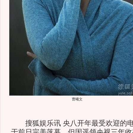
曹曦文
搜狐娱乐讯 央八开年最受欢迎的电
于前日完美落幕。但因遥领央视三年收