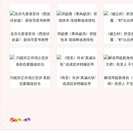
吴亦凡香港宣传《西游伏
邓超携《乘风破浪》登陆
《健忘村》舒淇
妖篇》 获徐导星爷称赞
快本 现场释放表情包
覆，“村”出自
闫妮亦正亦谐占贺岁 喜剧
《情圣》肖央“真诚出轨”
解读邓超新身份《
也要颜值担当
或成贺岁档爆款帝
师》投资人 不