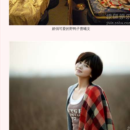
娇俏可爱的野鸭子曹曦文