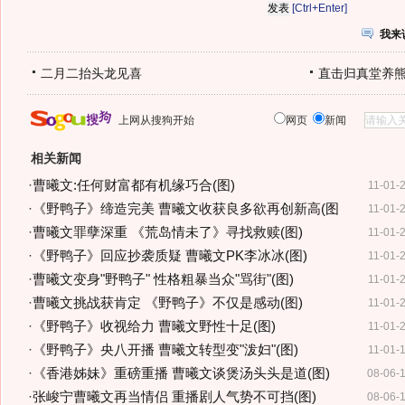
[Ctrl+Enter]
我来
二月二抬头龙见喜
直击归真堂养
上网从搜狗开始
网页
新闻
相关新闻
·
曹曦文:任何财富都有机缘巧合(图)
11-01-
·
《野鸭子》缔造完美 曹曦文收获良多欲再创新高(图
11-01-
·
曹曦文罪孽深重 《荒岛情未了》寻找救赎(图)
11-01-
·
《野鸭子》回应抄袭质疑 曹曦文PK李冰冰(图)
11-01-
·
曹曦文变身"野鸭子" 性格粗暴当众"骂街"(图)
11-01-
·
曹曦文挑战获肯定 《野鸭子》不仅是感动(图)
11-01-
·
《野鸭子》收视给力 曹曦文野性十足(图)
11-01-
·
《野鸭子》央八开播 曹曦文转型变"泼妇"(图)
11-01-
·
《香港姊妹》重磅重播 曹曦文谈煲汤头头是道(图)
08-06-
·
张峻宁曹曦文再当情侣 重播剧人气势不可挡(图)
08-06-