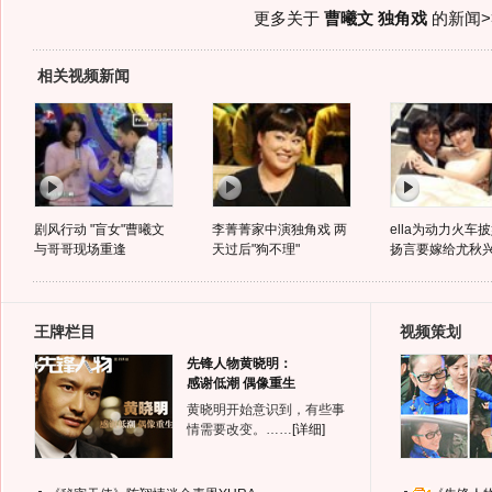
更多关于
曹曦文 独角戏
的新闻>
相关视频新闻
剧风行动 "盲女"曹曦文
李菁菁家中演独角戏 两
ella为动力火车
与哥哥现场重逢
天过后"狗不理"
扬言要嫁给尤秋
王牌栏目
视频策划
先锋人物黄晓明：
感谢低潮 偶像重生
黄晓明开始意识到，有些事
情需要改变。……
[详细]