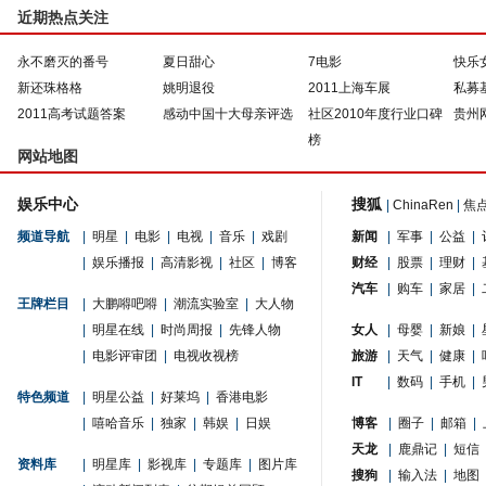
近期热点关注
永不磨灭的番号
夏日甜心
7电影
快乐
新还珠格格
姚明退役
2011上海车展
私募
2011高考试题答案
感动中国十大母亲评选
社区2010年度行业口碑
贵州
榜
网站地图
娱乐中心
搜狐
|
ChinaRen
|
焦
频道导航
|
明星
|
电影
|
电视
|
音乐
|
戏剧
新闻
|
军事
|
公益
|
|
娱乐播报
|
高清影视
|
社区
|
博客
财经
|
股票
|
理财
|
汽车
|
购车
|
家居
|
王牌栏目
|
大鹏嘚吧嘚
|
潮流实验室
|
大人物
|
明星在线
|
时尚周报
|
先锋人物
女人
|
母婴
|
新娘
|
|
电影评审团
|
电视收视榜
旅游
|
天气
|
健康
|
IT
|
数码
|
手机
|
特色频道
|
明星公益
|
好莱坞
|
香港电影
|
嘻哈音乐
|
独家
|
韩娱
|
日娱
博客
|
圈子
|
邮箱
|
天龙
|
鹿鼎记
|
短信
资料库
|
明星库
|
影视库
|
专题库
|
图片库
搜狗
|
输入法
|
地图