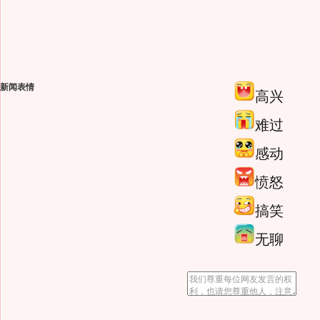
新闻表情
高兴
难过
感动
愤怒
搞笑
无聊