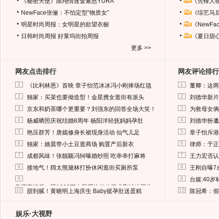
《秘密天使》陈翔情迷金素恩YURA
《先锋人
NewFace张俪：不怕定型“物质女”
《综艺马
明星时尚周报：女明星的欲望衣橱
《NewF
日韩时尚周报
好莱坞街拍周报
《夏日甜
更多 >>
网友点击排行
网友评论排行
1
1
《比利林恩》首映 章子怡范冰冰冯小刚捧场红毯
董卿：这两
2
2
独家：买菜也要拗造型！金星携女逛街有派头
刘德华新片
3
3
京东和奶茶哪个更重要？刘强东的回答全场大笑！
为救母女俩
4
4
杨威晒照庆祝结婚8周年 杨阳洋轻抚妈妈孕肚
刘德华扮邋
5
5
艳压群芳！唐嫣修身长裙现身活动 仙气儿足
章子怡斥港
6
6
独家：姚晨带小土豆逛商场 购置产后新衣
律师：于正
7
7
成都风味！张靓颖冯轲曝婚纱照 吃串串打麻将
王力宏否认
8
8
接地气！阔太熊黛林打扮休闲逛街买厕所泵
王刚自曝7
9
9
台媒:40
马蓉离婚后，砸1000万人民币给媒体要求删掉这照片
10
10
甜到腻！黄晓明上海庆生 Baby挺孕肚送蛋糕
陈冠希：假
娱乐·大视野