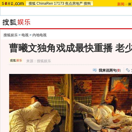
搜狐
ChinaRen
17173
焦点房地产
搜狗
新闻
-
体
搜狐娱乐
>
电视
>
内地电视
曹曦文独角戏成最快重播 老
来源：
搜狐娱乐
我来说两句
(
0
)