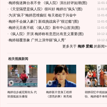
·
梅婷痴迷舞台表不舍 《疯人院》演出好评如潮(图)
11-01-
·
《天堂隔壁是疯人院》很叫好 梅婷出"疯头"(图)
11-01-
·
为演"疯子"梅婷思维癫狂 每天都处于兴奋中
11-01-
·
梅婷不会嫁入豪门 新戏挑战疯子"很过瘾"(图)
11-01-
·
梅婷元旦夜不眠 《疯人院》新年中山首演(图)
11-01-
·
《疯人院》开演 梅婷称有意思比有意义重要(图)
10-12-
·
梅婷颠覆形象 广州上演华丽"疯人秀"
10-12-
更多关于
梅婷 爱戴
的新闻>
相关视频新闻
梅婷信步威尼斯街头 代
梅婷新片变身工程师
胡静回忆中戏姐妹
班搜狐娱乐播报
《漂亮的事》将亮相
怡、梅婷都不单