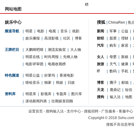
榜
网站地图
娱乐中心
搜狐
|
ChinaRen
|
焦
频道导航
|
明星
|
电影
|
电视
|
音乐
|
戏剧
新闻
|
军事
|
公益
|
|
娱乐播报
|
高清影视
|
社区
|
博客
财经
|
股票
|
理财
|
汽车
|
购车
|
家居
|
王牌栏目
|
大鹏嘚吧嘚
|
潮流实验室
|
大人物
|
明星在线
|
时尚周报
|
先锋人物
女人
|
母婴
|
新娘
|
|
电影评审团
|
电视收视榜
旅游
|
天气
|
健康
|
IT
|
数码
|
手机
|
特色频道
|
明星公益
|
好莱坞
|
香港电影
|
嘻哈音乐
|
独家
|
韩娱
|
日娱
博客
|
圈子
|
邮箱
|
天龙
|
鹿鼎记
|
短信
资料库
|
明星库
|
影视库
|
专题库
|
图片库
搜狗
|
输入法
|
地图
|
滚动新闻列表
|
往期娱首回顾
设置首页
-
搜狗输入法
-
支付中心
-
搜狐招聘
-
广告服务
-
客服中心
Copyright
©
2018 Sohu.com 
搜狐不良信息举