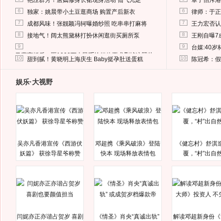
艳压群芳！唐嫣修身长裙现身活动 仙气儿足
章子怡斥港
6
6
独家：姚晨带小土豆逛商场 购置产后新衣
律师：于正
7
7
成都风味！张靓颖冯轲曝婚纱照 吃串串打麻将
王力宏否认
8
8
接地气！阔太熊黛林打扮休闲逛街买厕所泵
王刚自曝7
9
9
台媒:40
马蓉离婚后，砸1000万人民币给媒体要求删掉这照片
10
10
甜到腻！黄晓明上海庆生 Baby挺孕肚送蛋糕
陈冠希：假
娱乐·大视野
吴亦凡香港宣传《西游伏
邓超携《乘风破浪》登陆
《健忘村》舒淇
妖篇》 获徐导星爷称赞
快本 现场释放表情包
覆，“村”出自
闫妮亦正亦谐占贺岁 喜剧
《情圣》肖央“真诚出轨”
解读邓超新身份《