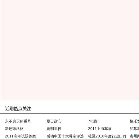
近期热点关注
永不磨灭的番号
夏日甜心
7电影
快乐
新还珠格格
姚明退役
2011上海车展
私募
2011高考试题答案
感动中国十大母亲评选
社区2010年度行业口碑
贵州