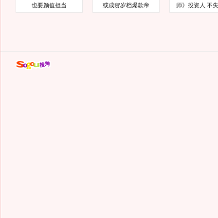
也要颜值担当
或成贺岁档爆款帝
师》投资人 不