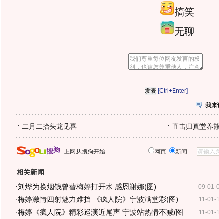
搞笑
无聊
[Ctrl+Enter]
我来
二月二抬头龙见喜
直击归真堂养
上网从搜狗开始
网页
新闻
相关新闻
·
刘烨为换烟钱曾替梅婷打开水 感恩谢娜(图)
09-01-
·
梅婷激情四射魅力难挡 《疯人院》宁波满堂彩(图)
11-01-
·
梅婷《疯人院》精彩巡演近尾声 宁波站热情不减(图
11-01-