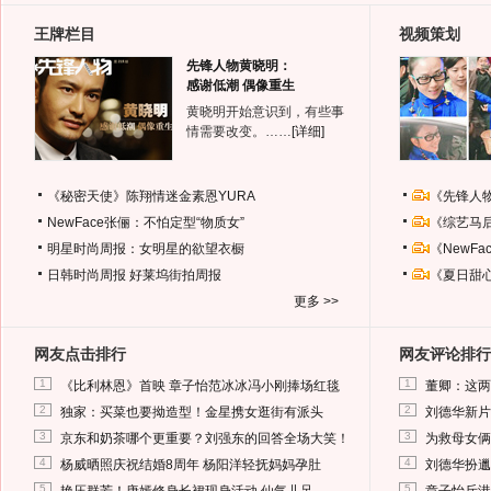
王牌栏目
视频策划
先锋人物黄晓明：
感谢低潮 偶像重生
黄晓明开始意识到，有些事
情需要改变。……
[详细]
《秘密天使》陈翔情迷金素恩YURA
《先锋人
NewFace张俪：不怕定型“物质女”
《综艺马
明星时尚周报：女明星的欲望衣橱
《NewF
日韩时尚周报
好莱坞街拍周报
《夏日甜
更多 >>
网友点击排行
网友评论排行
1
1
《比利林恩》首映 章子怡范冰冰冯小刚捧场红毯
董卿：这两
2
2
独家：买菜也要拗造型！金星携女逛街有派头
刘德华新片
3
3
京东和奶茶哪个更重要？刘强东的回答全场大笑！
为救母女俩
4
4
杨威晒照庆祝结婚8周年 杨阳洋轻抚妈妈孕肚
刘德华扮邋
5
5