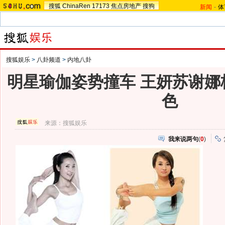
搜狐
ChinaRen
17173
焦点房地产
搜狗
新闻
-
体
搜狐娱乐
>
八卦频道
>
内地八卦
明星瑜伽姿势撞车 王妍苏谢娜
色
来源：
搜狐娱乐
我来说两句
(
0
)