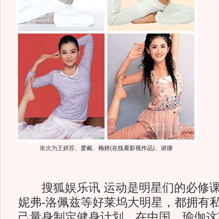
依次为王妍苏、
爱戴
、
梅婷
(
在线看影视作品
)
、谢娜
搜狐娱乐讯 运动是明星们的必修课
妮弗-洛佩兹等好莱坞大明星，都拥有
己量身制定健身计划。在中国，瑜伽这