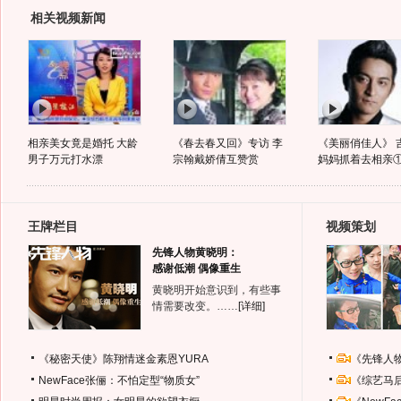
相关视频新闻
相亲美女竟是婚托 大龄
《春去春又回》专访 李
《美丽俏佳人》 
男子万元打水漂
宗翰戴娇倩互赞赏
妈妈抓着去相亲
王牌栏目
视频策划
先锋人物黄晓明：
感谢低潮 偶像重生
黄晓明开始意识到，有些事
情需要改变。……
[详细]
《秘密天使》陈翔情迷金素恩YURA
《先锋人
NewFace张俪：不怕定型“物质女”
《综艺马