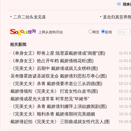
我来
二月二抬头龙见喜
直击归真堂养
上网从搜狗开始
网页
新闻
相关新闻
·
《单身女王》即将上星 陆昱霖戴娇倩成"闺蜜"(图)
11-01-
·
《单身女王》抢占开年档 戴娇倩桃花旺(图)
11-01-
·
《完美丈夫》后期中 戴娇倩成就儿女榜样(图)
11-01-
·
吴奇隆霍政谚圣诞双龙会 戴娇倩刘思彤尽孝心(图)
10-12-
·
《完美丈夫》杀青 戴娇倩要求老公三从四德(图)
10-12-
·
戴娇倩领衔《完美丈夫》 打造女性白皮书(图)
10-12-
·
戴娇倩成星光大道常客 时常想见"毕姥爷"
10-12-
·
《完美丈夫》杀青 戴娇倩刘娜萍上演姑嫂闹剧(图)
10-11-
·
《完美丈夫》顺利杀青 戴娇倩期待完美婚姻
10-11-
·
戴娇倩赶拍《完美丈夫》 三部曲成就女性代言人(图
10-10-