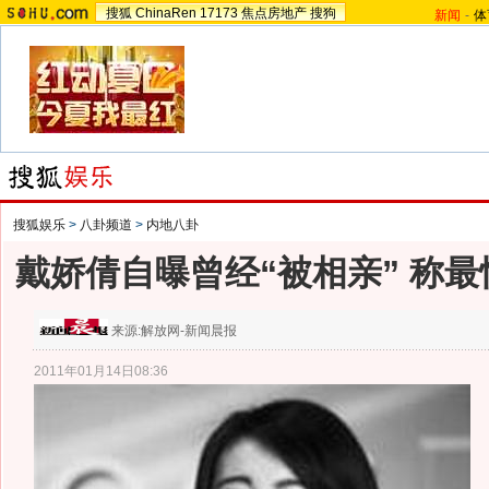
搜狐
ChinaRen
17173
焦点房地产
搜狗
新闻
-
体
搜狐娱乐
>
八卦频道
>
内地八卦
戴娇倩自曝曾经“被相亲” 称
来源:
解放网-新闻晨报
2011年01月14日08:36