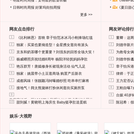
明星时尚周报：女明星的欲望衣橱
《NewF
日韩时尚周报
好莱坞街拍周报
《夏日甜
更多 >>
网友点击排行
网友评论排行
1
1
《比利林恩》首映 章子怡范冰冰冯小刚捧场红毯
董卿：这两
2
2
独家：买菜也要拗造型！金星携女逛街有派头
刘德华新片
3
3
京东和奶茶哪个更重要？刘强东的回答全场大笑！
为救母女俩
4
4
杨威晒照庆祝结婚8周年 杨阳洋轻抚妈妈孕肚
刘德华扮邋
5
5
艳压群芳！唐嫣修身长裙现身活动 仙气儿足
章子怡斥港
6
6
独家：姚晨带小土豆逛商场 购置产后新衣
律师：于正
7
7
成都风味！张靓颖冯轲曝婚纱照 吃串串打麻将
王力宏否认
8
8
接地气！阔太熊黛林打扮休闲逛街买厕所泵
王刚自曝7
9
9
台媒:40
马蓉离婚后，砸1000万人民币给媒体要求删掉这照片
10
10
甜到腻！黄晓明上海庆生 Baby挺孕肚送蛋糕
陈冠希：假
娱乐·大视野