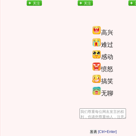
关注
关注
高兴
难过
感动
愤怒
搞笑
无聊
[Ctrl+Enter]