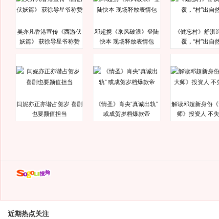
吴亦凡香港宣传《西游伏
邓超携《乘风破浪》登陆
《健忘村》舒淇
妖篇》 获徐导星爷称赞
快本 现场释放表情包
覆，“村”出自
闫妮亦正亦谐占贺岁 喜剧
《情圣》肖央“真诚出轨”
解读邓超新身份《
也要颜值担当
或成贺岁档爆款帝
师》投资人 不
近期热点关注