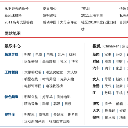
永不磨灭的番号
夏日甜心
7电影
快乐
新还珠格格
姚明退役
2011上海车展
私募
2011高考试题答案
感动中国十大母亲评选
社区2010年度行业口碑
贵州
榜
网站地图
娱乐中心
搜狐
|
ChinaRen
|
焦
频道导航
|
明星
|
电影
|
电视
|
音乐
|
戏剧
新闻
|
军事
|
公益
|
|
娱乐播报
|
高清影视
|
社区
|
博客
财经
|
股票
|
理财
|
汽车
|
购车
|
家居
|
王牌栏目
|
大鹏嘚吧嘚
|
潮流实验室
|
大人物
|
明星在线
|
时尚周报
|
先锋人物
女人
|
母婴
|
新娘
|
|
电影评审团
|
电视收视榜
旅游
|
天气
|
健康
|
IT
|
数码
|
手机
|
特色频道
|
明星公益
|
好莱坞
|
香港电影
|
嘻哈音乐
|
独家
|
韩娱
|
日娱
博客
|
圈子
|
邮箱
|
天龙
|
鹿鼎记
|
短信
资料库
|
明星库
|
影视库
|
专题库
|
图片库
搜狗
|
输入法
|
地图
|
滚动新闻列表
|
往期娱首回顾