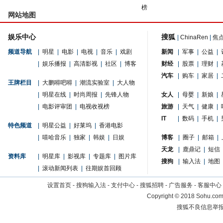
榜
网站地图
娱乐中心
搜狐
|
ChinaRen
|
焦
频道导航
|
明星
|
电影
|
电视
|
音乐
|
戏剧
新闻
|
军事
|
公益
|
|
娱乐播报
|
高清影视
|
社区
|
博客
财经
|
股票
|
理财
|
汽车
|
购车
|
家居
|
王牌栏目
|
大鹏嘚吧嘚
|
潮流实验室
|
大人物
|
明星在线
|
时尚周报
|
先锋人物
女人
|
母婴
|
新娘
|
|
电影评审团
|
电视收视榜
旅游
|
天气
|
健康
|
IT
|
数码
|
手机
|
特色频道
|
明星公益
|
好莱坞
|
香港电影
|
嘻哈音乐
|
独家
|
韩娱
|
日娱
博客
|
圈子
|
邮箱
|
天龙
|
鹿鼎记
|
短信
资料库
|
明星库
|
影视库
|
专题库
|
图片库
搜狗
|
输入法
|
地图
|
滚动新闻列表
|
往期娱首回顾
设置首页
-
搜狗输入法
-
支付中心
-
搜狐招聘
-
广告服务
-
客服中心
Copyright
©
2018 Sohu.com 
搜狐不良信息举