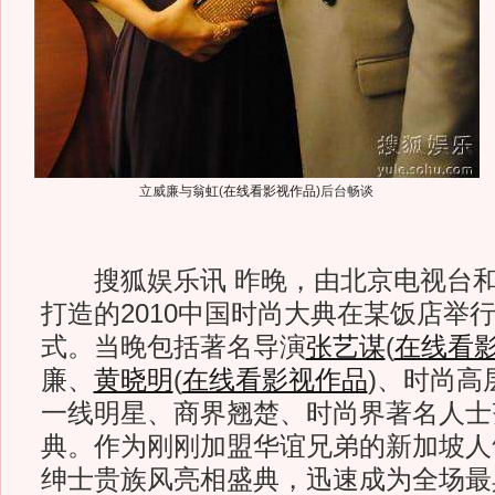
立威廉与
翁虹
(
在线看影视作品
)
后台畅谈
搜狐娱乐讯 昨晚，由北京电视台和
打造的2010中国时尚大典在某饭店举
式。当晚包括著名导演
张艺谋
(
在线看
廉、
黄晓明
(
在线看影视作品
)
、时尚高
一线明星、商界翘楚、时尚界著名人士
典。作为刚刚加盟华谊兄弟的新加坡人
绅士贵族风亮相盛典，迅速成为全场最