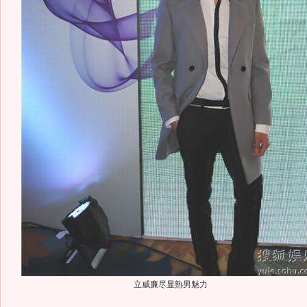
立威廉尽显熟男魅力