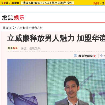
搜狐
ChinaRen
17173
焦点房地产
搜狗
新闻
-
体
搜狐娱乐
>
八卦频道
>
港台八卦
立威廉释放男人魅力 加盟华
来源：
搜狐娱乐
我来说两句
(
0
)