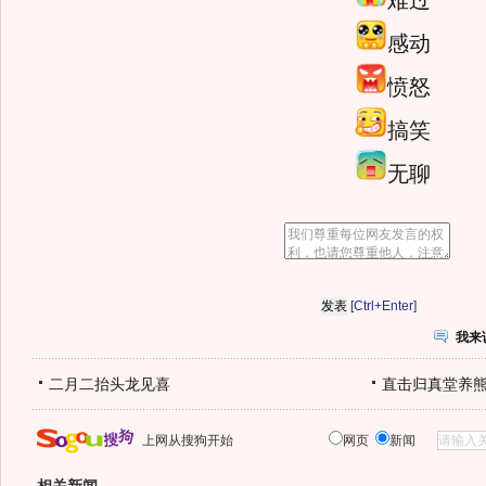
难过
感动
愤怒
搞笑
无聊
[Ctrl+Enter]
我来
二月二抬头龙见喜
直击归真堂养
上网从搜狗开始
网页
新闻