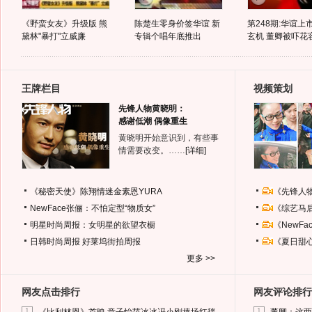
《野蛮女友》升级版 熊
陈楚生零身价签华谊 新
第248期:华谊上
黛林"暴打"立威廉
专辑个唱年底推出
玄机 董卿被吓花容
王牌栏目
视频策划
先锋人物黄晓明：
感谢低潮 偶像重生
黄晓明开始意识到，有些事
情需要改变。……
[详细]
《秘密天使》陈翔情迷金素恩YURA
《先锋人
NewFace张俪：不怕定型“物质女”
《综艺马
明星时尚周报：女明星的欲望衣橱
《NewF
日韩时尚周报
好莱坞街拍周报
《夏日甜
更多 >>
网友点击排行
网友评论排行
1
1