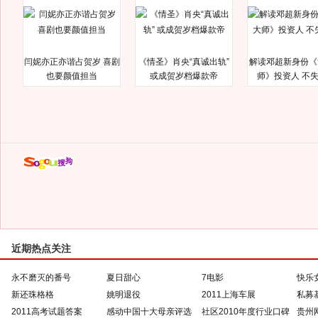
闫妮亦正亦谐占贺岁 喜剧
《情圣》肖央“真诚出轨”
解读邓超新身份《
也要颜值担当
或成贺岁档爆款帝
师》投资人 不
近期热点关注
永不磨灭的番号
夏日甜心
7电影
快乐
新还珠格格
姚明退役
2011上海车展
私募
2011高考试题答案
感动中国十大母亲评选
社区2010年度行业口碑
贵州