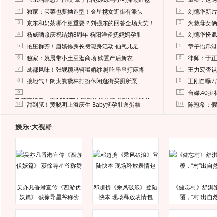
《比利林恩》首映 章子怡范冰冰冯小刚捧场红毯
董卿：这两
2
2
独家：买菜也要拗造型！金星携女逛街有派头
刘德华新片
3
3
京东和奶茶哪个更重要？刘强东的回答全场大笑！
为救母女俩
4
4
杨威晒照庆祝结婚8周年 杨阳洋轻抚妈妈孕肚
刘德华扮邋
5
5
艳压群芳！唐嫣修身长裙现身活动 仙气儿足
章子怡斥港
6
6
独家：姚晨带小土豆逛商场 购置产后新衣
律师：于正
7
7
成都风味！张靓颖冯轲曝婚纱照 吃串串打麻将
王力宏否认
8
8
接地气！阔太熊黛林打扮休闲逛街买厕所泵
王刚自曝7
9
9
台媒:40
马蓉离婚后，砸1000万人民币给媒体要求删掉这照片
10
10
甜到腻！黄晓明上海庆生 Baby挺孕肚送蛋糕
陈冠希：假
娱乐·大视野
吴亦凡香港宣传《西游伏
邓超携《乘风破浪》登陆
《健忘村》舒淇
妖篇》 获徐导星爷称赞
快本 现场释放表情包
覆，“村”出自