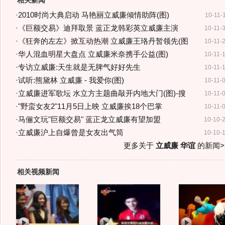
相关新闻
·
2010时尚大典启动 马艳丽立威廉倾情助阵(图)
10-11-
·
《巨额交易》迪拜取景 蓝正龙韩彩英立威廉主演
10-11-
·
《狂奔的左左》掀互动热潮 立威廉王珞丹暂领先(图
10-11-
·
华人混血明星大盘点 立威廉米奈携手公益(图)
10-11-
·
专访立威廉:天生就是无脾气好好先生
10-11-
·
试听:熊黛林 立威廉 - 我爱你(图)
10-11-
·
立威廉进军歌坛 水立方主题曲敲开内地大门(图)-搜
10-11-
·
"野蛮女友2"11月5日上映 立威廉挨18个巴掌
10-11-
·
马俪文玩"巨额交易" 蓝正龙立威廉有望加盟
10-10-
·
立威廉沪上自爆曾是女友出气筒
10-10-
更多关于
立威廉 华谊
的新闻>
相关视频新闻