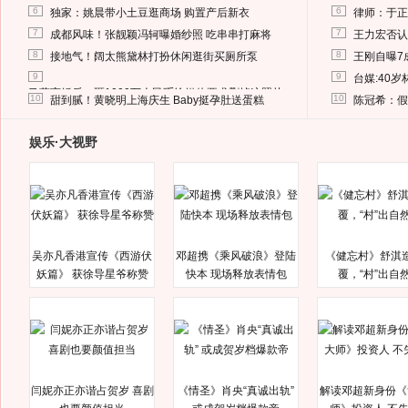
6
6
独家：姚晨带小土豆逛商场 购置产后新衣
律师：于正
7
7
成都风味！张靓颖冯轲曝婚纱照 吃串串打麻将
王力宏否认
8
8
接地气！阔太熊黛林打扮休闲逛街买厕所泵
王刚自曝7
9
9
台媒:40
马蓉离婚后，砸1000万人民币给媒体要求删掉这照片
10
10
甜到腻！黄晓明上海庆生 Baby挺孕肚送蛋糕
陈冠希：假
娱乐·大视野
吴亦凡香港宣传《西游伏
邓超携《乘风破浪》登陆
《健忘村》舒淇
妖篇》 获徐导星爷称赞
快本 现场释放表情包
覆，“村”出自
闫妮亦正亦谐占贺岁 喜剧
《情圣》肖央“真诚出轨”
解读邓超新身份《