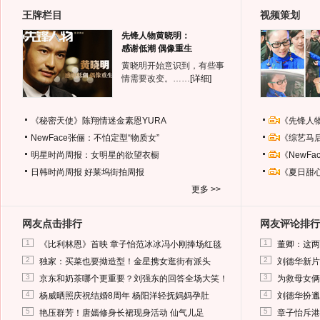
王牌栏目
视频策划
先锋人物黄晓明：
感谢低潮 偶像重生
黄晓明开始意识到，有些事
情需要改变。……
[详细]
《秘密天使》陈翔情迷金素恩YURA
《先锋人
NewFace张俪：不怕定型“物质女”
《综艺马
明星时尚周报：女明星的欲望衣橱
《NewF
日韩时尚周报
好莱坞街拍周报
《夏日甜
更多 >>
网友点击排行
网友评论排行
1
1
《比利林恩》首映 章子怡范冰冰冯小刚捧场红毯
董卿：这两
2
2
独家：买菜也要拗造型！金星携女逛街有派头
刘德华新片
3
3
京东和奶茶哪个更重要？刘强东的回答全场大笑！
为救母女俩
4
4
杨威晒照庆祝结婚8周年 杨阳洋轻抚妈妈孕肚
刘德华扮邋
5
5
艳压群芳！唐嫣修身长裙现身活动 仙气儿足
章子怡斥港