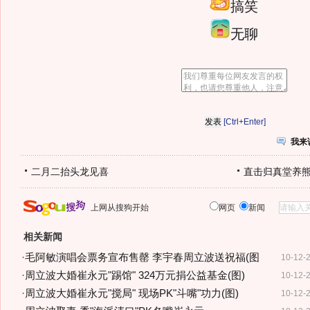
搞笑
无聊
[Ctrl+Enter]
我来
二月二抬头龙见喜
直击归真堂养
上网从搜狗开始
网页
新闻
相关新闻
·
毛阿敏演唱会票务宣布售罄 李宇春周立波送祝福(图
10-12-
·
周立波大婚崔永元"踢馆" 324万元捐公益基金(图)
10-12-
·
周立波大婚崔永元"搅局" 现场PK"斗嘴"功力(图)
10-12-