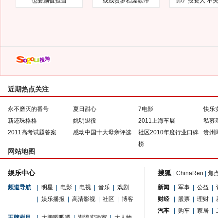
也要颜值担当
或成贺岁档爆款帝
师》投资人 不
近期热点关注
永不磨灭的番号
夏日甜心
7电影
快乐
新还珠格格
姚明退役
2011上海车展
私募
2011高考试题答案
感动中国十大母亲评选
社区2010年度行业口碑
贵州
榜
网站地图
娱乐中心
搜狐
|
ChinaRen
|
焦
频道导航
|
明星
|
电影
|
电视
|
音乐
|
戏剧
新闻
|
军事
|
公益
|
|
娱乐播报
|
高清影视
|
社区
|
博客
财经
|
股票
|
理财
|
汽车
|
购车
|
家居
|
王牌栏目
|
大鹏嘚吧嘚
|
潮流实验室
|
大人物