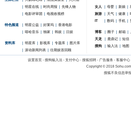
|
明星在线
|
时尚周报
|
先锋人物
女人
|
母婴
|
新娘
|
|
电影评审团
|
电视收视榜
旅游
|
天气
|
健康
|
IT
|
数码
|
手机
|
特色频道
|
明星公益
|
好莱坞
|
香港电影
|
嘻哈音乐
|
独家
|
韩娱
|
日娱
博客
|
圈子
|
邮箱
|
天龙
|
鹿鼎记
|
短信
资料库
|
明星库
|
影视库
|
专题库
|
图片库
搜狗
|
输入法
|
地图
|
滚动新闻列表
|
往期娱首回顾
设置首页
-
搜狗输入法
-
支付中心
-
搜狐招聘
-
广告服务
-
客服中心
Copyright
©
2018 Sohu.com 
搜狐不良信息举