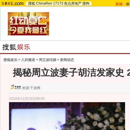
搜狐
ChinaRen
17173
焦点房地产
搜狗
新闻
-
体
搜狐娱乐
>
八卦频道
>
周立波结婚
>
新闻动态
揭秘周立波妻子胡洁发家史 
来源:
千龙网
2010年12月23日08:05