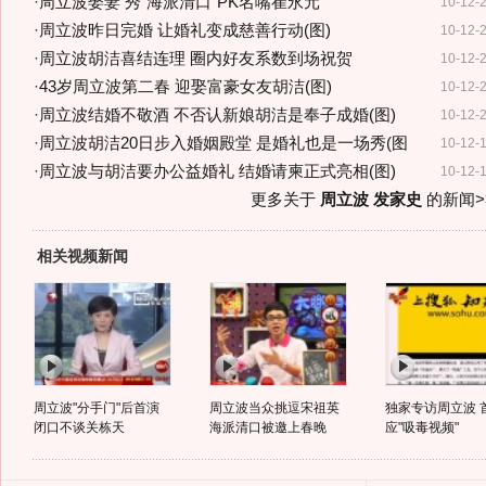
·
周立波娶妻 秀"海派清口"PK名嘴崔永元
10-12-
·
周立波昨日完婚 让婚礼变成慈善行动(图)
10-12-
·
周立波胡洁喜结连理 圈内好友系数到场祝贺
10-12-
·
43岁周立波第二春 迎娶富豪女友胡洁(图)
10-12-
·
周立波结婚不敬酒 不否认新娘胡洁是奉子成婚(图)
10-12-
·
周立波胡洁20日步入婚姻殿堂 是婚礼也是一场秀(图
10-12-
·
周立波与胡洁要办公益婚礼 结婚请柬正式亮相(图)
10-12-
更多关于
周立波 发家史
的新闻>
相关视频新闻
周立波"分手门"后首演
周立波当众挑逗宋祖英
独家专访周立波 
闭口不谈关栋天
海派清口被邀上春晚
应"吸毒视频"