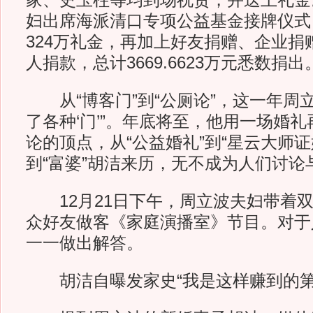
家、史玉柱等均到场祝贺，并送上礼金
妇出席海派清口专项公益基金接牌仪式
324万礼金，再加上好友捐赠、企业捐
人捐款，总计3669.6623万元悉数捐出
从“博客门”到“公厕论”，这一年周立
了各种‘门’”。年底将至，他用一场婚
论的顶点，从“公益婚礼”到“星云大师证
到“富婆”胡洁来历，无不成为人们讨论
12月21日下午，周立波夫妇带着双
众好友做客《家庭演播室》节目。对于
一一做出解答。
胡洁自曝发家史“我是这样赚到的第