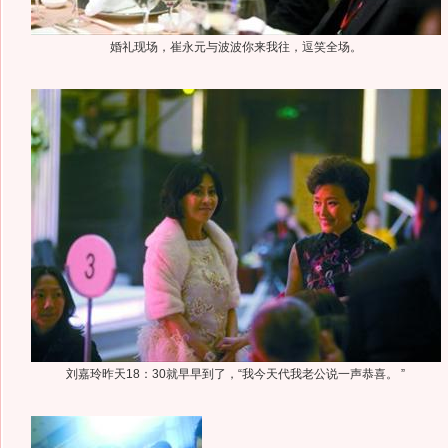
婚礼现场，崔永元与波波你来我往，逗笑全场。
刘嘉玲昨天18：30就早早到了，“我今天代我老公说一声恭喜。 ”