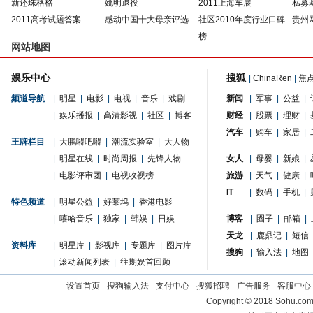
新还珠格格
姚明退役
2011上海车展
私募
2011高考试题答案
感动中国十大母亲评选
社区2010年度行业口碑
贵州
榜
网站地图
娱乐中心
搜狐
|
ChinaRen
|
焦
频道导航
|
明星
|
电影
|
电视
|
音乐
|
戏剧
新闻
|
军事
|
公益
|
|
娱乐播报
|
高清影视
|
社区
|
博客
财经
|
股票
|
理财
|
汽车
|
购车
|
家居
|
王牌栏目
|
大鹏嘚吧嘚
|
潮流实验室
|
大人物
|
明星在线
|
时尚周报
|
先锋人物
女人
|
母婴
|
新娘
|
|
电影评审团
|
电视收视榜
旅游
|
天气
|
健康
|
IT
|
数码
|
手机
|
特色频道
|
明星公益
|
好莱坞
|
香港电影
|
嘻哈音乐
|
独家
|
韩娱
|
日娱
博客
|
圈子
|
邮箱
|
天龙
|
鹿鼎记
|
短信
资料库
|
明星库
|
影视库
|
专题库
|
图片库
搜狗
|
输入法
|
地图
|
滚动新闻列表
|
往期娱首回顾
设置首页
-
搜狗输入法
-
支付中心
-
搜狐招聘
-
广告服务
-
客服中心
Copyright
©
2018 Sohu.com 