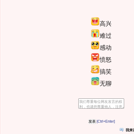
高兴
难过
感动
愤怒
搞笑
无聊
[Ctrl+Enter]
我来