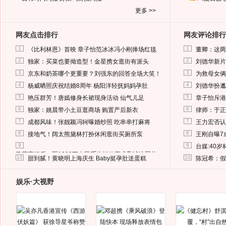
更多 >>
网友点击排行
网友评论排行
1
1
《比利林恩》首映 章子怡范冰冰冯小刚捧场红毯
董卿：这两
2
2
独家：买菜也要拗造型！金星携女逛街有派头
刘德华新片
3
3
京东和奶茶哪个更重要？刘强东的回答全场大笑！
为救母女俩
4
4
杨威晒照庆祝结婚8周年 杨阳洋轻抚妈妈孕肚
刘德华扮邋
5
5
艳压群芳！唐嫣修身长裙现身活动 仙气儿足
章子怡斥港
6
6
独家：姚晨带小土豆逛商场 购置产后新衣
律师：于正
7
7
成都风味！张靓颖冯轲曝婚纱照 吃串串打麻将
王力宏否认
8
8
接地气！阔太熊黛林打扮休闲逛街买厕所泵
王刚自曝7
9
9
台媒:40
马蓉离婚后，砸1000万人民币给媒体要求删掉这照片
10
10
甜到腻！黄晓明上海庆生 Baby挺孕肚送蛋糕
陈冠希：假
娱乐·大视野