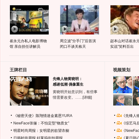
崔永元办私人电影博物
周立波"分手门"后首演
赵本山对话崔永元
馆 亲自担任讲解员
闭口不谈关栋天
实说"笑料百出
王牌栏目
视频策划
先锋人物黄晓明：
感谢低潮 偶像重生
黄晓明开始意识到，有些事
情需要改变。……
[详细]
《秘密天使》陈翔情迷金素恩YURA
《先锋人
NewFace张俪：不怕定型“物质女”
《综艺马
明星时尚周报：女明星的欲望衣橱
《NewF
日韩时尚周报
好莱坞街拍周报
《夏日甜