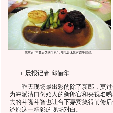
第三道 “至尊金牌烤牛扒”，甜品是水果芝麻千层糕。
□晨报记者 邱俪华
昨天现场最出彩的除了新郎，莫过
为海派清口创始人的新郎官和央视名嘴
去的斗嘴斗智也让台下嘉宾笑得前俯后
还原这一精彩的现场对白。