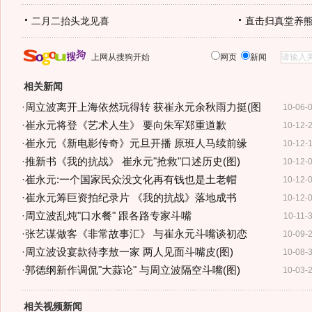
二月二抬头龙见喜
直击归真堂养
上网从搜狗开始
网页
新闻
相关新闻
·
周立波离开上海依然玩得转 获崔永元余秋雨力挺(图
10-06-
·
崔永元将登《艺术人生》 要向朱军郑重道歉
10-12-
·
崔永元《新电影传奇》元旦开播 原班人马续前缘
10-12-
·
推新书《我的抗战》 崔永元"抢救"口述历史(图)
10-12-
·
崔永元:一个国家民众没文化再有钱也是土老帽
10-12-
·
崔永元筹巨资拍纪录片 《我的抗战》落地成书
10-12-
·
周立波乱炖"口水餐" 跟各路专家斗嘴
10-11-
·
张艺谋做客《非常故事汇》 与崔永元斗嘴谈初恋
10-09-
·
周立波设宴款待李敖一家 两人见面斗嘴皮(图)
10-08-
·
郭德纲新作调侃"大蒜论" 与周立波隔空斗嘴(图)
10-03-
相关视频新闻