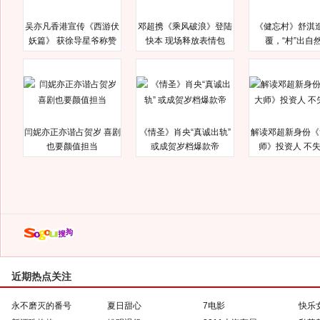
吴亦凡香港宣传《西游伏
邓超携《乘风破浪》登陆
《健忘村》舒淇
妖篇》 获徐导星爷称赞
快本 现场释放表情包
覆，“村”出自
闫妮亦正亦谐占贺岁 喜剧
《情圣》肖央“真诚出轨”
解读邓超新身份《
也要颜值担当
或成贺岁档爆款帝
师》投资人 不
近期热点关注
永不磨灭的番号
夏日甜心
7电影
快乐