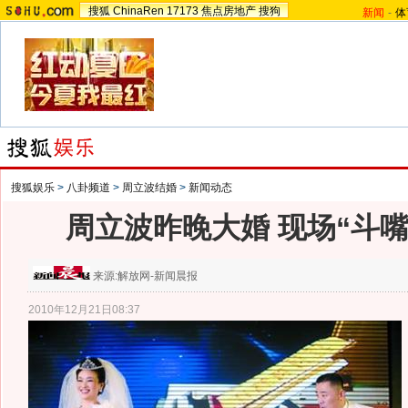
搜狐
ChinaRen
17173
焦点房地产
搜狗
新闻
-
体
搜狐娱乐
>
八卦频道
>
周立波结婚
>
新闻动态
周立波昨晚大婚 现场“斗嘴
来源:
解放网-新闻晨报
2010年12月21日08:37