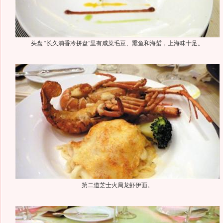
头盘 “长久浦香冷拼盘”里有咸菜毛豆、熏鱼和海蜇，上海味十足。
第二道芝士火局龙虾伊面。