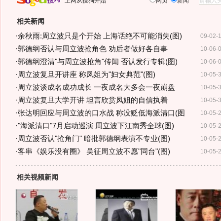
上网从搜狗开始
网页
新闻
相关新闻
·
余秋雨:周立波只是个开始 上海话绝不可能消失(图)
09-02-
·
郭德纲否认与周立波抢角色 劝后者做好各自事
10-06-
·
郭德纲澄清"与周立波抢角"传闻 否认发行专辑(图)
10-06-
·
周立波复旦开讲座 称凤姐为"妇女典范"(图)
10-05-
·
周立波谈成名成功成长 一夜成名大多会一夜崩盘
10-05-
·
周立波复旦大学开讲 坦言欣赏凤姐的自信执着
10-05-
·
张达明回应与周立波的口水战 称没贬低海派清口(图
10-05-
·
"海派清口"7月启动巡演 周立波下江南秀全球(图)
10-05-
·
周立波否认"抢角门" 暗批郭德纲表演不专业(图)
10-05-
·
客串《娱乐没有圈》 吴征周立波不愿"同台"(图)
10-05-
相关视频新闻