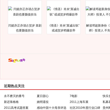
闫妮亦正亦谐占贺岁 喜剧
《情圣》肖央“真诚出轨”
解读邓超新身份《
也要颜值担当
或成贺岁档爆款帝
师》投资人 不
近期热点关注
永不磨灭的番号
夏日甜心
7电影
快乐
新还珠格格
姚明退役
2011上海车展
私募
2011高考试题答案
感动中国十大母亲评选
社区2010年度行业口碑
贵州