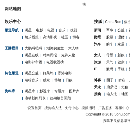
榜
网站地图
娱乐中心
搜狐
|
ChinaRen
|
焦
频道导航
|
明星
|
电影
|
电视
|
音乐
|
戏剧
新闻
|
军事
|
公益
|
|
娱乐播报
|
高清影视
|
社区
|
博客
财经
|
股票
|
理财
|
汽车
|
购车
|
家居
|
王牌栏目
|
大鹏嘚吧嘚
|
潮流实验室
|
大人物
|
明星在线
|
时尚周报
|
先锋人物
女人
|
母婴
|
新娘
|
|
电影评审团
|
电视收视榜
旅游
|
天气
|
健康
|
IT
|
数码
|
手机
|
特色频道
|
明星公益
|
好莱坞
|
香港电影
|
嘻哈音乐
|
独家
|
韩娱
|
日娱
博客
|
圈子
|
邮箱
|
天龙
|
鹿鼎记
|
短信
资料库
|
明星库
|
影视库
|
专题库
|
图片库
搜狗
|
输入法
|
地图
|
滚动新闻列表
|
往期娱首回顾
设置首页
-
搜狗输入法
-
支付中心
-
搜狐招聘
-
广告服务
-
客服中心
Copyright
©
2018 Sohu.com 
搜狐不良信息举