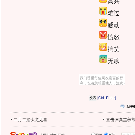
高兴
难过
感动
愤怒
搞笑
无聊
[Ctrl+Enter]
我来
二月二抬头龙见喜
直击归真堂养