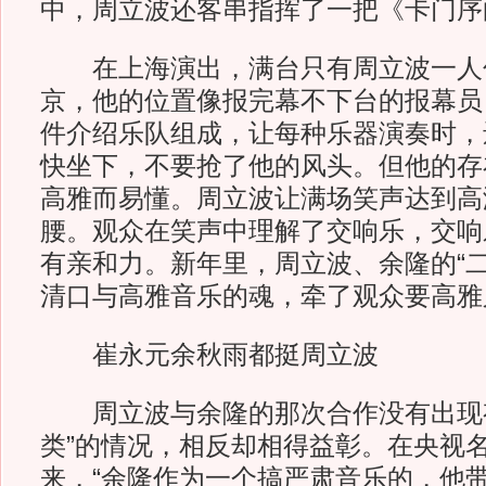
中，周立波还客串指挥了一把《卡门序
在上海演出，满台只有周立波一人
京，他的位置像报完幕不下台的报幕员
件介绍乐队组成，让每种乐器演奏时，
快坐下，不要抢了他的风头。但他的存
高雅而易懂。周立波让满场笑声达到高
腰。观众在笑声中理解了交响乐，交响
有亲和力。新年里，周立波、余隆的“二
清口与高雅音乐的魂，牵了观众要高雅
崔永元余秋雨都挺周立波
周立波与余隆的那次合作没有出现有
类”的情况，相反却相得益彰。在央视
来，“余隆作为一个搞严肃音乐的，他