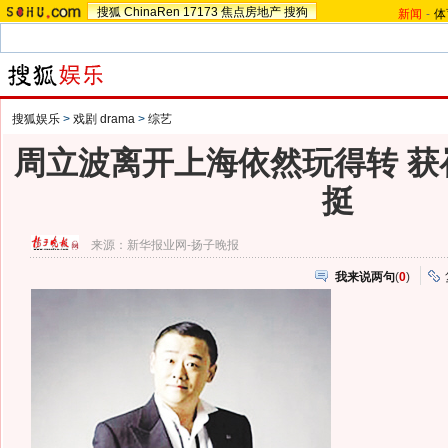
搜狐
ChinaRen
17173
焦点房地产
搜狗
新闻
-
体
搜狐娱乐
>
戏剧 drama
>
综艺
周立波离开上海依然玩得转 获
挺
来源：
新华报业网-扬子晚报
我来说两句
(
0
)