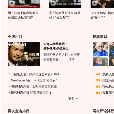
周立波新书阐释海派灰
周立波复旦开讲座 称凤
《深度105》揭
色幽默 余秋雨写序
姐为"妇女典范"
波"分手门"
王牌栏目
视频策划
先锋人物黄晓明：
感谢低潮 偶像重生
黄晓明开始意识到，有些事
情需要改变。……
[详细]
《秘密天使》陈翔情迷金素恩YURA
《先锋人
NewFace张俪：不怕定型“物质女”
《综艺马
明星时尚周报：女明星的欲望衣橱
《NewF
日韩时尚周报
好莱坞街拍周报
《夏日甜
更多 >>
网友点击排行
网友评论排行