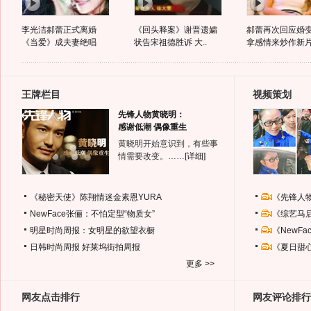
李光洁郝蕾正式离婚
《回头释案》谢晋遗孀
郝蕾再次回应婚变
《当爱》成夫妻绝唱
状告宋祖德胜诉 大..
拿感情来炒作新
王牌栏目
视频策划
先锋人物黄晓明：
感谢低潮 偶像重生
黄晓明开始意识到，有些事
情需要改变。……
[详细]
《秘密天使》陈翔情迷金素恩YURA
《先锋人
NewFace张俪：不怕定型“物质女”
《综艺马
明星时尚周报：女明星的欲望衣橱
《NewF
日韩时尚周报
好莱坞街拍周报
《夏日甜
更多 >>
网友点击排行
网友评论排行