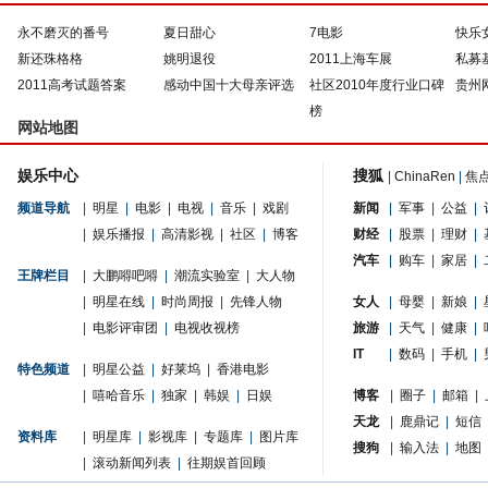
永不磨灭的番号
夏日甜心
7电影
快乐
新还珠格格
姚明退役
2011上海车展
私募
2011高考试题答案
感动中国十大母亲评选
社区2010年度行业口碑
贵州
榜
网站地图
娱乐中心
搜狐
|
ChinaRen
|
焦
频道导航
|
明星
|
电影
|
电视
|
音乐
|
戏剧
新闻
|
军事
|
公益
|
|
娱乐播报
|
高清影视
|
社区
|
博客
财经
|
股票
|
理财
|
汽车
|
购车
|
家居
|
王牌栏目
|
大鹏嘚吧嘚
|
潮流实验室
|
大人物
|
明星在线
|
时尚周报
|
先锋人物
女人
|
母婴
|
新娘
|
|
电影评审团
|
电视收视榜
旅游
|
天气
|
健康
|
IT
|
数码
|
手机
|
特色频道
|
明星公益
|
好莱坞
|
香港电影
|
嘻哈音乐
|
独家
|
韩娱
|
日娱
博客
|
圈子
|
邮箱
|
天龙
|
鹿鼎记
|
短信
资料库
|
明星库
|
影视库
|
专题库
|
图片库
搜狗
|
输入法
|
地图
|
滚动新闻列表
|
往期娱首回顾