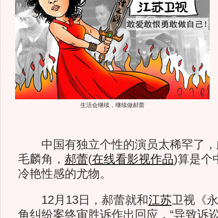
生活会继续，继续做郝蕾
中国有独立个性的演员太稀罕了，
毛麟角，
郝蕾
(
在线看影视作品
)
算是个
冷艳性感的尤物。
12月13日，郝蕾就和
江苏
卫视《
角纠纷案终审胜诉作出回应，“导致诉