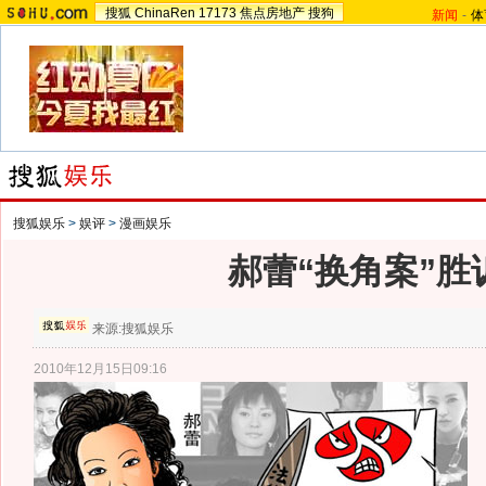
搜狐
ChinaRen
17173
焦点房地产
搜狗
新闻
-
体
搜狐娱乐
>
娱评
>
漫画娱乐
郝蕾“换角案”胜
来源:
搜狐娱乐
2010年12月15日09:16