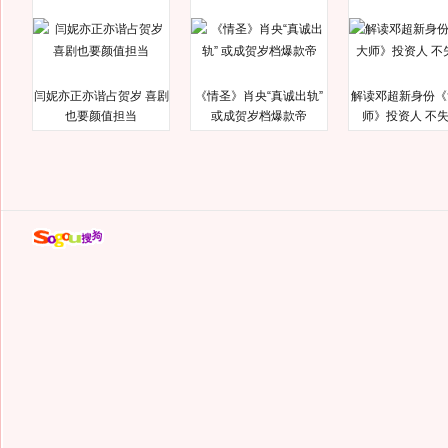
闫妮亦正亦谐占贺岁 喜剧
《情圣》肖央“真诚出轨”
解读邓超新身份《
也要颜值担当
或成贺岁档爆款帝
师》投资人 不