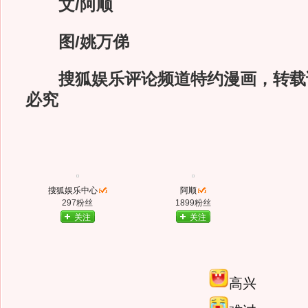
文/阿顺
图/姚万俤
搜狐娱乐评论频道特约漫画，转载
必究
搜狐娱乐中心
阿顺
297粉丝
1899粉丝
关注
关注
高兴