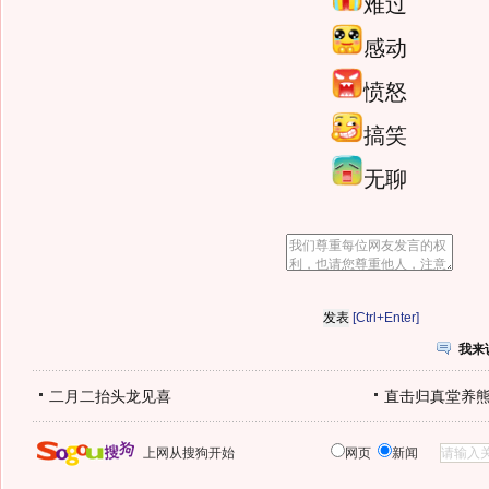
难过
感动
愤怒
搞笑
无聊
[Ctrl+Enter]
我来
二月二抬头龙见喜
直击归真堂养
上网从搜狗开始
网页
新闻