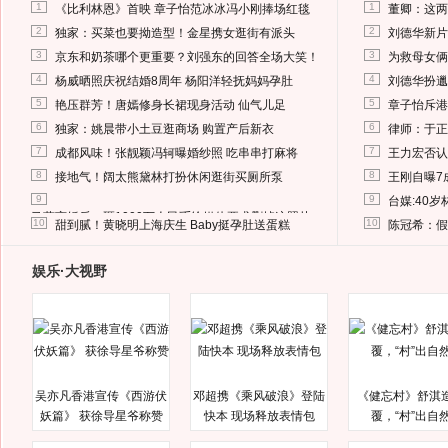
1
1
《比利林恩》首映 章子怡范冰冰冯小刚捧场红毯
董卿：这两
2
2
独家：买菜也要拗造型！金星携女逛街有派头
刘德华新片
3
3
京东和奶茶哪个更重要？刘强东的回答全场大笑！
为救母女俩
4
4
杨威晒照庆祝结婚8周年 杨阳洋轻抚妈妈孕肚
刘德华扮邋
5
5
艳压群芳！唐嫣修身长裙现身活动 仙气儿足
章子怡斥港
6
6
独家：姚晨带小土豆逛商场 购置产后新衣
律师：于正
7
7
成都风味！张靓颖冯轲曝婚纱照 吃串串打麻将
王力宏否认
8
8
接地气！阔太熊黛林打扮休闲逛街买厕所泵
王刚自曝7
9
9
台媒:40
马蓉离婚后，砸1000万人民币给媒体要求删掉这照片
10
10
甜到腻！黄晓明上海庆生 Baby挺孕肚送蛋糕
陈冠希：假
娱乐·大视野
吴亦凡香港宣传《西游伏
邓超携《乘风破浪》登陆
《健忘村》舒淇
妖篇》 获徐导星爷称赞
快本 现场释放表情包
覆，“村”出自