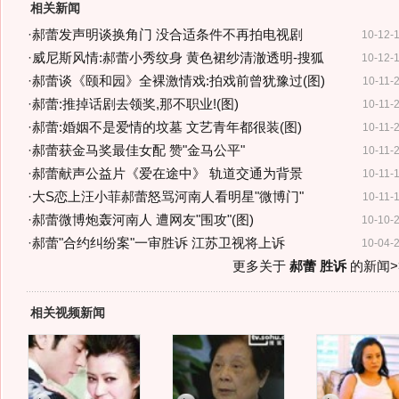
相关新闻
·
郝蕾发声明谈换角门 没合适条件不再拍电视剧
10-12-
·
威尼斯风情:郝蕾小秀纹身 黄色裙纱清澈透明-搜狐
10-12-
·
郝蕾谈《颐和园》全裸激情戏:拍戏前曾犹豫过(图)
10-11-
·
郝蕾:推掉话剧去领奖,那不职业!(图)
10-11-
·
郝蕾:婚姻不是爱情的坟墓 文艺青年都很装(图)
10-11-
·
郝蕾获金马奖最佳女配 赞"金马公平"
10-11-
·
郝蕾献声公益片《爱在途中》 轨道交通为背景
10-11-
·
大S恋上汪小菲郝蕾怒骂河南人看明星"微博门"
10-11-
·
郝蕾微博炮轰河南人 遭网友"围攻"(图)
10-10-
·
郝蕾"合约纠纷案"一审胜诉 江苏卫视将上诉
10-04-
更多关于
郝蕾 胜诉
的新闻>
相关视频新闻