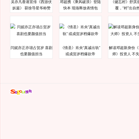
吴亦凡香港宣传《西游伏
邓超携《乘风破浪》登陆
《健忘村》舒淇
妖篇》 获徐导星爷称赞
快本 现场释放表情包
覆，“村”出自
闫妮亦正亦谐占贺岁 喜剧
《情圣》肖央“真诚出轨”
解读邓超新身份《
也要颜值担当
或成贺岁档爆款帝
师》投资人 不