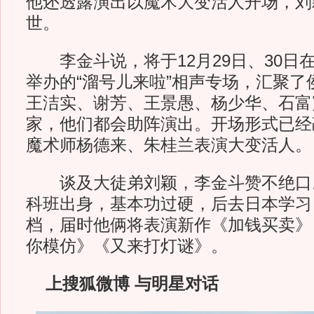
他还透露演出以魔术大变活人开场，刘
世。
李金斗说，将于12月29日、30日
举办的“溜号儿来啦”相声专场，汇聚了
王洁实、谢芳、王景愚、杨少华、石富
家，他们都会助阵演出。开场形式已经
魔术师杨德来、朱桂兰表演大变活人。
谈及大徒弟刘颖，李金斗赞不绝口
科班出身，基本功过硬，后去日本学习
档，届时他俩将表演新作《加钱买卖》
你模仿》《又来打灯谜》。
上搜狐微博 与明星对话