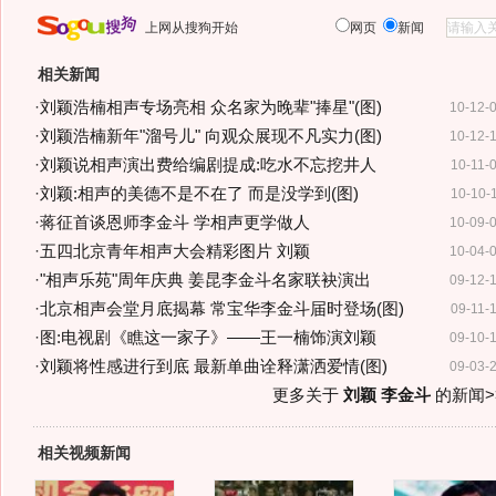
上网从搜狗开始
网页
新闻
相关新闻
·
刘颖浩楠相声专场亮相 众名家为晚辈"捧星"(图)
10-12-
·
刘颖浩楠新年"溜号儿" 向观众展现不凡实力(图)
10-12-
·
刘颖说相声演出费给编剧提成:吃水不忘挖井人
10-11-
·
刘颖:相声的美德不是不在了 而是没学到(图)
10-10-
·
蒋征首谈恩师李金斗 学相声更学做人
10-09-
·
五四北京青年相声大会精彩图片 刘颖
10-04-
·
"相声乐苑"周年庆典 姜昆李金斗名家联袂演出
09-12-
·
北京相声会堂月底揭幕 常宝华李金斗届时登场(图)
09-11-
·
图:电视剧《瞧这一家子》——王一楠饰演刘颖
09-10-
·
刘颖将性感进行到底 最新单曲诠释潇洒爱情(图)
09-03-
更多关于
刘颖 李金斗
的新闻>
相关视频新闻