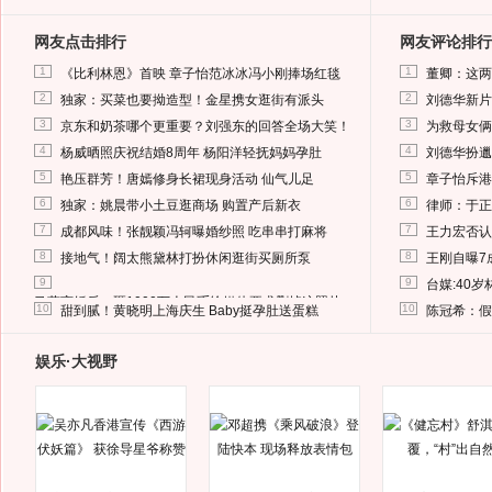
网友点击排行
网友评论排行
1
1
《比利林恩》首映 章子怡范冰冰冯小刚捧场红毯
董卿：这两
2
2
独家：买菜也要拗造型！金星携女逛街有派头
刘德华新片
3
3
京东和奶茶哪个更重要？刘强东的回答全场大笑！
为救母女俩
4
4
杨威晒照庆祝结婚8周年 杨阳洋轻抚妈妈孕肚
刘德华扮邋
5
5
艳压群芳！唐嫣修身长裙现身活动 仙气儿足
章子怡斥港
6
6
独家：姚晨带小土豆逛商场 购置产后新衣
律师：于正
7
7
成都风味！张靓颖冯轲曝婚纱照 吃串串打麻将
王力宏否认
8
8
接地气！阔太熊黛林打扮休闲逛街买厕所泵
王刚自曝7
9
9
台媒:40
马蓉离婚后，砸1000万人民币给媒体要求删掉这照片
10
10
甜到腻！黄晓明上海庆生 Baby挺孕肚送蛋糕
陈冠希：假
娱乐·大视野