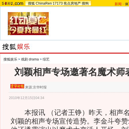
搜狐
ChinaRen
17173
焦点房地产
搜狗
新闻
-
体
搜狐娱乐
>
戏剧 drama
>
综艺
刘颖相声专场邀著名魔术师
来源:
京华时报
2010年12月15日04:34
本报讯 （记者王铮）昨天，相声名
刘颖的相声专场宣传造势。李金斗夸赞