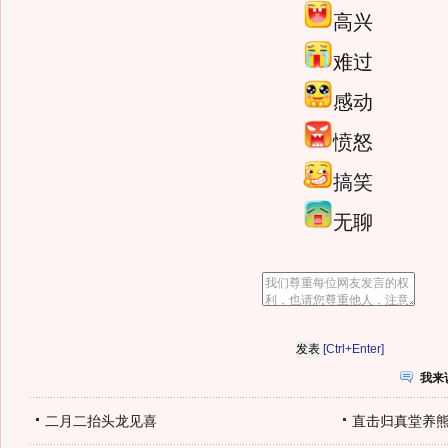
高兴
难过
感动
愤怒
搞笑
无聊
[Ctrl+Enter]
我来
二月二抬头龙见喜
直击归真堂养