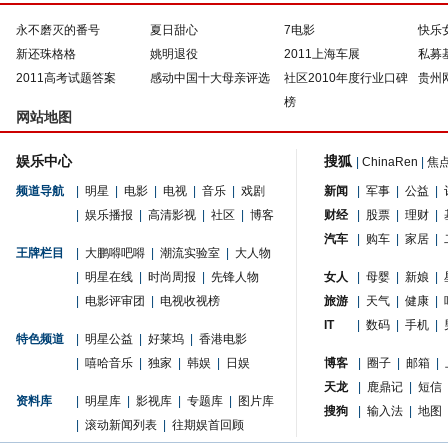
永不磨灭的番号
夏日甜心
7电影
快乐
新还珠格格
姚明退役
2011上海车展
私募
2011高考试题答案
感动中国十大母亲评选
社区2010年度行业口碑
贵州
榜
网站地图
娱乐中心
搜狐
|
ChinaRen
|
焦
频道导航
|
明星
|
电影
|
电视
|
音乐
|
戏剧
新闻
|
军事
|
公益
|
|
娱乐播报
|
高清影视
|
社区
|
博客
财经
|
股票
|
理财
|
汽车
|
购车
|
家居
|
王牌栏目
|
大鹏嘚吧嘚
|
潮流实验室
|
大人物
|
明星在线
|
时尚周报
|
先锋人物
女人
|
母婴
|
新娘
|
|
电影评审团
|
电视收视榜
旅游
|
天气
|
健康
|
IT
|
数码
|
手机
|
特色频道
|
明星公益
|
好莱坞
|
香港电影
|
嘻哈音乐
|
独家
|
韩娱
|
日娱
博客
|
圈子
|
邮箱
|
天龙
|
鹿鼎记
|
短信
资料库
|
明星库
|
影视库
|
专题库
|
图片库
搜狗
|
输入法
|
地图
|
滚动新闻列表
|
往期娱首回顾