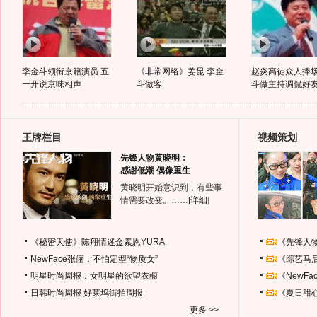
李金斗领衔京籍演员 五
《非常网络》姜昆 李金
赵炎高徒众人捧场
一开说京味相声
斗做客
斗做主持调侃好
王牌栏目
视频策划
先锋人物黄晓明：
感谢低潮 偶像重生
黄晓明开始意识到，有些事
情需要改变。……
[详细]
《秘密天使》陈翔情迷金素恩YURA
《先锋人
NewFace张俪：不怕定型“物质女”
《综艺马
明星时尚周报：女明星的欲望衣橱
《NewF
日韩时尚周报
好莱坞街拍周报
《夏日甜
更多 >>