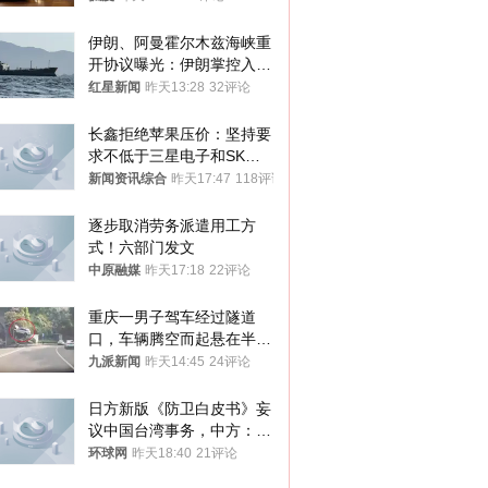
伊朗、阿曼霍尔木兹海峡重
开协议曝光：伊朗掌控入湾
航道，与阿曼平分“服务费”
红星新闻
昨天13:28
32评论
长鑫拒绝苹果压价：坚持要
求不低于三星电子和SK海
力士
新闻资讯综合
昨天17:47
118评论
逐步取消劳务派遣用工方
式！六部门发文
中原融媒
昨天17:18
22评论
重庆一男子驾车经过隧道
口，车辆腾空而起悬在半
空，消防： 2人已送医，正
九派新闻
昨天14:45
24评论
调查原因
日方新版《防卫白皮书》妄
议中国台湾事务，中方：强
烈不满、坚决反对，已向日
环球网
昨天18:40
21评论
方严正交涉