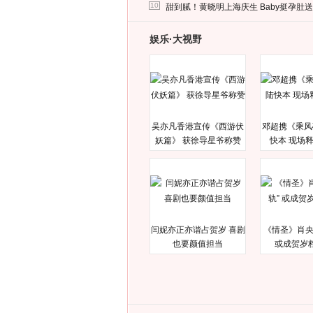
马蓉离婚后，砸1000万人民币给媒体要求
10
甜到腻！黄晓明上海庆生 Baby挺孕肚
娱乐·大视野
吴亦凡香港宣传《西游伏
邓超携《乘风
妖篇》 获徐导星爷称赞
快本 现场
闫妮亦正亦谐占贺岁 喜剧
《情圣》肖央
也要颜值担当
或成贺岁