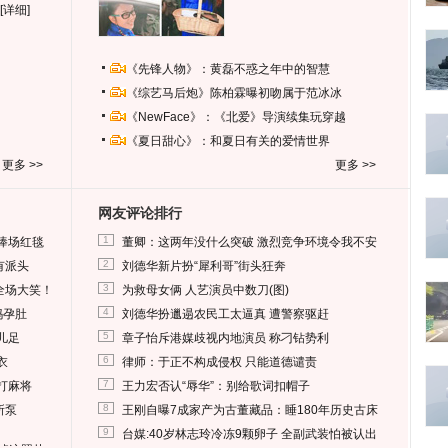
[详细]
《先锋人物》：黄磊不惑之年中的智慧
《综艺马后炮》陈柏霖曝初吻属于范冰冰
《NewFace》：《北爱》导演续集玩穿越
《夏日甜心》：和夏日有关的爱情世界
更多 >>
更多 >>
网友评论排行
1
捧场红毯
董卿：这两年没什么突破 激烈竞争环境令我不安
2
有派头
刘德华新片扮“犀利哥”街头狂奔
3
全场大笑！
为救母女俩 人艺演员中数刀(图)
4
妈孕肚
刘德华扮邋遢农民工太逼真 遭警察驱赶
5
儿足
章子怡斥港媒歧视内地演员 称刁钻势利
6
衣
律师：于正不构成侵权 只能道德谴责
7
打麻将
王力宏否认“辱华”：别给歌词扣帽子
8
所泵
王刚自曝7成家产为古董藏品：睡180年历史古床
9
台媒:40岁林志玲冷冻9颗卵子 全副武装怕被认出