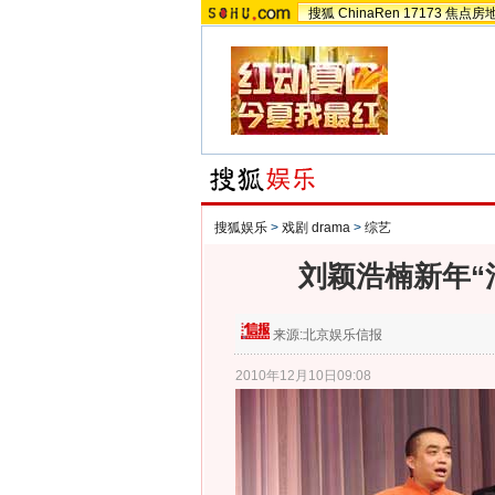
搜狐
ChinaRen
17173
焦点房
搜狐娱乐
>
戏剧 drama
>
综艺
刘颖浩楠新年“
来源:
北京娱乐信报
2010年12月10日09:08