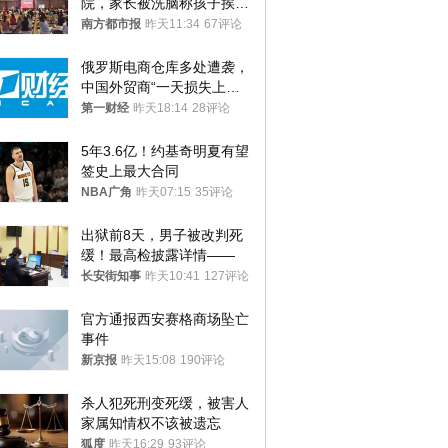
院，家长被洗脑称孩子挨打
才有效果
南方都市报
昨天11:34
67评论
俄罗斯电商仓库多处遭袭，
中国外贸商“一天损失上
万”紧急清仓
第一财经
昨天18:14
28评论
5年3.6亿！约基奇明夏有望
签史上最大合同
NBA广角
昨天07:15
35评论
出狱前8天，男子被改判死
缓！最高检披露详情——
长安街知事
昨天10:41
127评论
官方通报西安赛格商场坠亡
事件
新京报
昨天15:08
190评论
杀人犯死刑变死缓，被害人
家属知情权不该被遗忘
狐度
昨天16:29
93评论