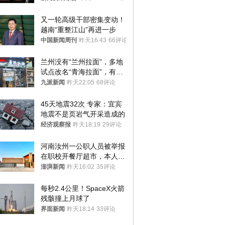
又一轮高级干部密集变动！
越南“重整江山”再进一步
中国新闻周刊
昨天16:43
66评论
兰州没有“兰州拉面”，多地
试点改名“青海拉面”，有商
家改名已两年
九派新闻
昨天22:05
68评论
45天地震32次 专家：宜宾
地震不是页岩气开采造成的
经济观察报
昨天18:19
29评论
河南汝州一公职人员被举报
在职校开餐厅超市，本人回
应称“是给别人帮忙”
澎湃新闻
昨天16:02
35评论
每秒2.4公里！SpaceX火箭
残骸撞上月球了
界面新闻
昨天18:14
33评论