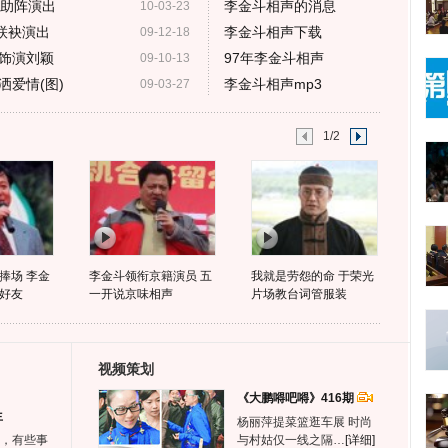
家助阵演出
李金斗相声的消息
10-03-23
联袂演出
李金斗相声下载
09-12-18
饰演刘颖
97年李金斗相声
09-10-13
爱情(图)
李金斗相声mp3
09-03-27
1/2
捧场 李金
李金斗领衔京籍演员 五
我就是劳怨的命 于荣光
好友
一开说京味相声
片场教台词管服装
视频策划
《大鹏嘚吧嘚》416期
生
杨丽萍提菜篮逛车展 时尚
，有些事
与村姑仅一线之隔…
[详细]