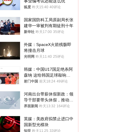
事业编考试还能这么玩
狐度
昨天15:40
40评论
国家国防科工局原副局长张
建华一审被判有期徒刑十年
新华社
昨天17:00
35评论
外媒：SpaceX火箭残骸即
将撞击月球
光明网
昨天11:40
25评论
韩媒：中国U17国足绝杀阿
森纳 这给韩国足球敲响了
警钟
射门中国
前天18:24
49评论
河南出台带薪休假新政：领
导干部要带头休假，推动全
员应休尽休、休满休足
界面新闻
昨天13:32
164评论
英媒：美政府拟禁止进口中
国新型光模块
知世
昨天11:25
33评论