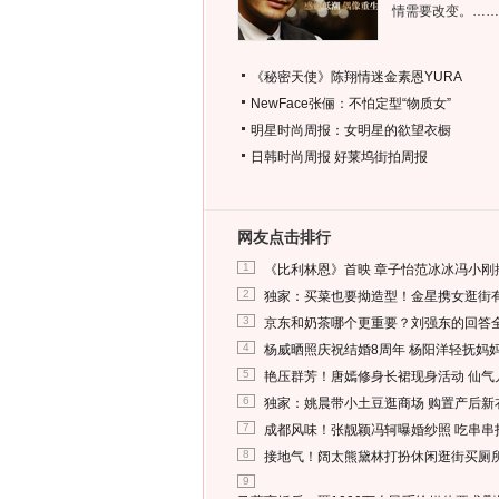
情需要改变。……
《秘密天使》陈翔情迷金素恩YURA
NewFace张俪：不怕定型“物质女”
明星时尚周报：女明星的欲望衣橱
日韩时尚周报
好莱坞街拍周报
网友点击排行
1
《比利林恩》首映 章子怡范冰冰冯小刚
2
独家：买菜也要拗造型！金星携女逛街
3
京东和奶茶哪个更重要？刘强东的回答
4
杨威晒照庆祝结婚8周年 杨阳洋轻抚妈
5
艳压群芳！唐嫣修身长裙现身活动 仙气
6
独家：姚晨带小土豆逛商场 购置产后新
7
成都风味！张靓颖冯轲曝婚纱照 吃串串
8
接地气！阔太熊黛林打扮休闲逛街买厕
9