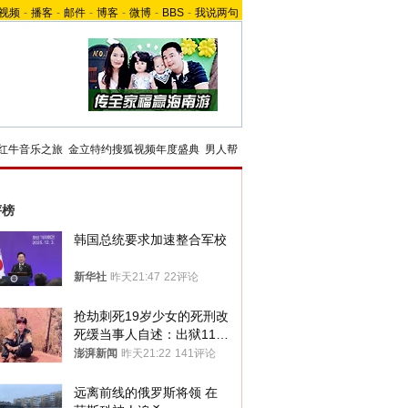
视频
-
播客
-
邮件
-
博客
-
微博
-
BBS
-
我说两句
红牛音乐之旅
金立特约搜狐视频年度盛典
男人帮
评榜
韩国总统要求加速整合军校
新华社
昨天21:47
22评论
抢劫刺死19岁少女的死刑改
死缓当事人自述：出狱11年
间始终刻意躲避被害人家属
澎湃新闻
昨天21:22
141评论
远离前线的俄罗斯将领 在