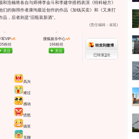
颖和浩楠将各自与师傅李金斗和李建华搭档表演《特科秘方》
他们的御用作者康珣最近创作的作品《加钱买卖》和《又来打
品，后者则是“旧瓶装新酒”。
(责任编辑：崔延)
军VIP
搜狐娱乐中心
205粉丝
166粉丝
转发到微博
关注
关注
已转发
3
次
高兴
难过
感动
愤怒
搞笑
无聊