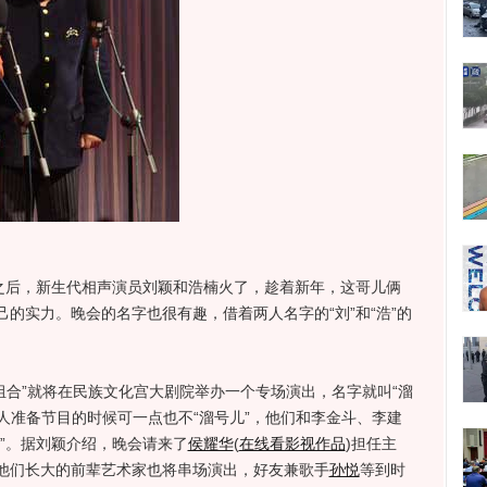
后，新生代相声演员刘颖和浩楠火了，趁着新年，这哥儿俩
的实力。晚会的名字也很有趣，借着两人名字的“刘”和“浩”的
组合”就将在民族文化宫大剧院举办一个专场演出，名字就叫“溜
两人准备节目的时候可一点也不“溜号儿”，他们和李金斗、李建
”。据刘颖介绍，晚会请来了
侯耀华
(
在线看影视作品
)
担任主
他们长大的前辈艺术家也将串场演出，好友兼歌手
孙悦
等到时