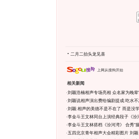
二月二抬头龙见喜
上网从搜狗开始
相关新闻
·
刘颖浩楠相声专场亮相 众名家为晚辈"捧
·
刘颖说相声演出费给编剧提成:吃水不
·
刘颖:相声的美德不是不在了 而是没学
·
李金斗王文林同台上演经典段子《汾
·
李金斗王文林搭档《汾河湾》 合秀"腿子
·
五四北京青年相声大会精彩图片 刘颖