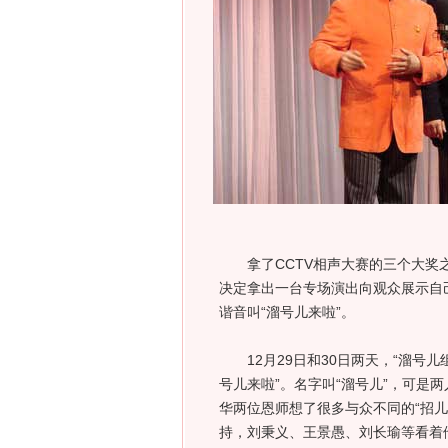
拿了CCTV相声大赛的三个大奖之
决定拿出一台专场演出向观众展示自己
谐音叫“溜号儿来啦”。
12月29日和30日两天，“溜号儿
号儿来啦”。名字叫“溜号儿”，可是
华两位恩师想了很多与众不同的“招儿
持，刘秉义、王景愚、刘长瑜等看着