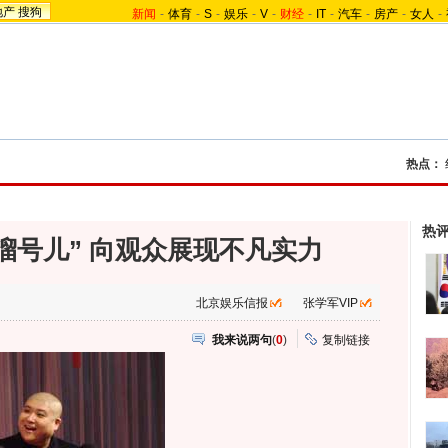
地产
搜狗
新闻
-
体育
-
S
-
娱乐
-
V
-
财经
-
IT
-
汽车
-
房产
-
女人
-
热点：
热
溜号儿” 向观众展现不凡实力
北京娱乐信报
张学军VIP
我来说两句
(
0
)
复制链接