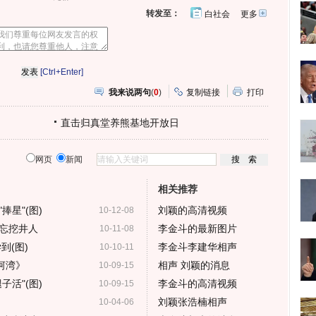
转发至：
白社会
更多
开
心
人
网
人
豆
网
瓣
爱
分
[Ctrl+Enter]
享
我来说两句
(
0
)
复制链接
打印
直击归真堂养熊基地开放日
网页
新闻
相关推荐
星"(图)
刘颖的高清视频
10-12-08
忘挖井人
李金斗的最新图片
10-11-08
到(图)
李金斗李建华相声
10-10-11
河湾》
相声 刘颖的消息
10-09-15
活"(图)
李金斗的高清视频
10-09-15
刘颖张浩楠相声
10-04-06