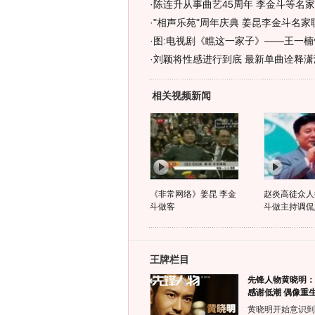
·
陈连升从事曲艺45周年 李金斗等名
·
"相声乐苑"周年庆典 姜昆李金斗名家
·
图:电视剧《瞧这一家子》——王一楠
·
刘颖将性感进行到底 最新单曲诠释潇洒
相关视频新闻
《非常网络》姜昆 李金
赵炎高徒众人
斗做客
斗做主持调侃
王牌栏目
先锋人物黄晓明：
感谢低潮 偶像重
黄晓明开始意识到