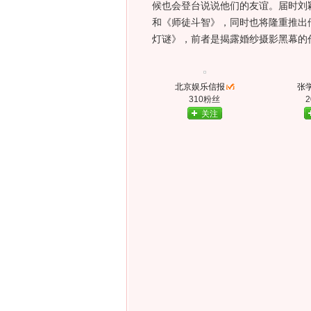
候也会登台说说他们的友谊。届时刘
和《师徒斗智》，同时也将隆重推出
灯谜》，前者是揭露婚纱摄影黑幕的作
北京娱乐信报
张学
310粉丝
关注