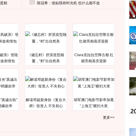
删掉这照片
10
送蛋糕
陈冠希：假如我有时光机 也什么都不改
破浪》登陆
《健忘村》舒淇造型颠
Clara克拉拉空降古都 红
释放表情包
覆，“村”出自然美
裙亮相喜庆迎新
“真诚出轨”
解读邓超新身份《复合大
胡军澳门电影节影帝加冕
档爆款帝
师》投资人 不失初心
“上海王”横扫大奖
更多>>