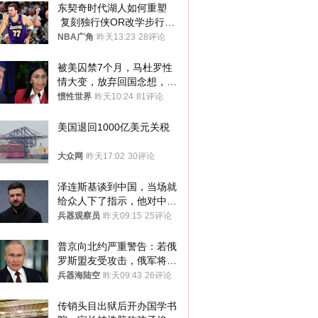
东契奇时代湖人如何重塑
 复刻独行侠OR改学步行
者？
NBA广角
昨天13:23
28评论
被美囚禁7个月，马杜罗性
情大变，放弃回国念想，最
后嘱托已公开
惯性世界
昨天10:24
81评论
美国退回1000亿美元关税
大众网
昨天17:02
30评论
泽连斯基谈到中国，当场就
给众人下了指示，他对中国
和中乌关系，显然又有了新
兵器观察员
昨天09:15
25评论
的想法
普京向北约严重警告：若俄
罗斯盟友受攻击，俄军将动
用核武器保护
兵器海陆空
昨天09:43
26评论
传销头目出狱后开办国学书