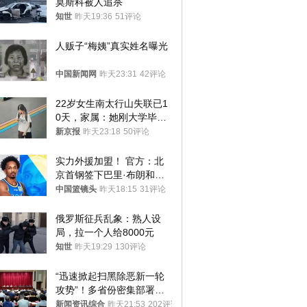
莫斯科被人追杀
知世
昨天19:36
51评论
人贩子“梅姨”真实姓名曝光
中国新闻网
昨天23:31
42评论
22岁女生南太行山失联已1
0天，家属：她刚大学毕业
想到山里旅行
新京报
昨天23:18
50评论
实力外援加盟！ 官方：北
京首钢签下巴里·布朗和桑
普森
中国篮镜头
昨天18:15
31评论
俄罗斯征兵乱象：熟人设
局，拉一个人给8000元
知世
昨天19:29
130评论
“迅速掀起扫黑除恶新一轮
攻势”！多省份密集部署，
公布举报方式
新闻资讯综合
昨天21:53
202评论