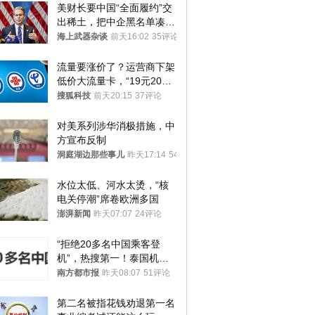
美财长要中国“全面履约”交
出稀土，把中企黑名单凑到
187家，中方做最坏打算
海上武器杂谈
前天16:02
35评论
流量要涨价了？运营商下架
低价大流量卡，“19元200
G”成为历史
搜狐科技
前天20:15
37评论
对美系列涉华消极措施，中
方宣布反制
洞庭湖边那些事儿
昨天17:14
54评论
水位太低、河水太烫，“核
电关停潮”席卷欧洲多国
澎湃新闻
昨天07:07
24评论
“拒绝20多名中国乘客登
机”，热搜第一！泰国机场
方道歉
南方都市报
昨天08:07
51评论
第二名被指花钱劝退第一名 